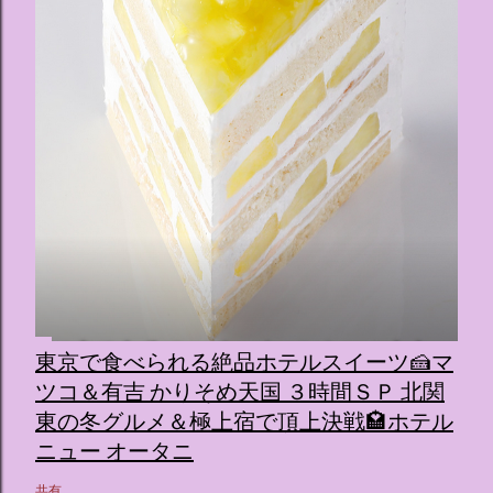
東京で食べられる絶品ホテルスイーツ🍰マ
ツコ＆有吉 かりそめ天国 ３時間ＳＰ 北関
東の冬グルメ＆極上宿で頂上決戦🏩ホテル
ニュー オータニ
共有