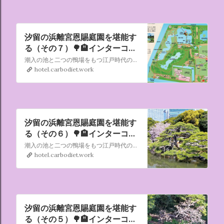
汐留の浜離宮恩賜庭園を堪能す
る（その７）🌳🏨インターコン
チネンタル東京ベイ
潮入の池と二つの鴨場をもつ江戸時代の代表的な大名庭園。潮入の池とは、海水を導き潮の満ち干によって池の趣を変えるもので、海辺の庭園で通常用いられていた様式です。 旧芝離宮恩賜庭園、清澄庭園、旧安田庭園なども昔は潮入の池でした。しかし現在、実際に海水が出入りしているのは、ここだけです。
2022/04/09～10
hotel.carbodiet.work
汐留の浜離宮恩賜庭園を堪能す
る（その６）🌳🏨インターコン
チネンタル東京ベイ
潮入の池と二つの鴨場をもつ江戸時代の代表的な大名庭園。潮入の池とは、海水を導き潮の満ち干によって池の趣を変えるもので、海辺の庭園で通常用いられていた様式です。 旧芝離宮恩賜庭園、清澄庭園、旧安田庭園なども昔は潮入の池でした。しかし現在、実際に海水が出入りしているのは、ここだけです。
2022/04/09～10
hotel.carbodiet.work
汐留の浜離宮恩賜庭園を堪能す
る（その５）🌳🏨インターコン