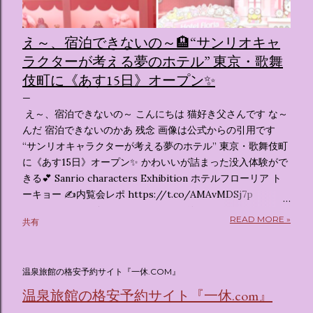
え～、宿泊できないの～🏨“サンリオキャ
ラクターが考える夢のホテル” 東京・歌舞
伎町に《あす15日》オープン✨️
え～、宿泊できないの～ こんにちは 猫好き父さんです な～
んだ 宿泊できないのかあ 残念 画像は公式からの引用です
“サンリオキャラクターが考える夢のホテル” 東京・歌舞伎町
に《あす15日》オープン✨️ かわいいが詰まった没入体験がで
きる💕 Sanrio characters Exhibition ホテルフローリア ト
ーキョー ✍️内覧会レポ https://t.co/AMAvMDSj7p
pic.twitter.com/sKx7uXeXHW — オリコンニュース
READ MORE »
共有
(@oricon) July 14, 2026 ホテルフローリア トーキョー
（Hotel Floria Tokyo） 「ホテルフローリア トーキョー
（Hotel Floria Tokyo）」 は、実際に宿泊できる宿泊施設で
温泉旅館の格安予約サイト『一休.COM』
はなく、2026年7月15日から東京・新宿でスタートする サン
リオキャラクターズの体験型・没入型展示イベント の名称で
温泉旅館の格安予約サイト『一休.com』
す。 韓国で話題を呼んだ「サンリオキャラクターが考える夢