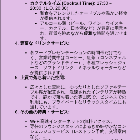
カクテルタイム (Cocktail Time):
17:30～
20:30（L.O. 20:30）
和食をアレンジしたオードブルや温かい軽食
が提供されます。
アルコール類（ビール、ワイン、ウイスキ
ー、カクテル、日本酒など）が豊富に用意さ
れ、夜景を眺めながら優雅な時間を過ごせま
す。
豊富なドリンクサービス:
各フードプレゼンテーションの時間帯だけでな
く、営業時間中はコーヒー、紅茶（ロンネフェル
トなどのブランドティー）、各種フレッシュジュ
ース、ソフトドリンク、ミネラルウォーターなど
が提供されます。
上質で落ち着いた空間:
広々とした空間に、ゆったりとしたソファやテー
ブル席が配置され、洗練されたインテリアが特徴
です。静かで落ち着いた雰囲気で、ビジネスでの
利用にも、プライベートなリラックスタイムにも
適しています。
その他の特典・サービス:
Wi-Fi高速インターネットの無料アクセス。
専任のラウンジスタッフによるきめ細やかなコン
シェルジュサービス（レストラン予約、交通案内
など）。