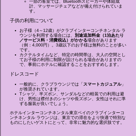
一部の客室では、Bluetoothスピーカーや体組成
計、マッサージチェアなどが備え付けられていま
す。
子供の利用について
お子様（4～12歳）がクラブインターコンチネンタル ラ
ウンジを利用する場合には、
別途追加料金（1泊あたり
／サービス料・消費税込）がかかる
場合があります
（例：4,000円）。3歳以下のお子様は無料のことが多い
です。
カクテルタイムなど、特定の時間帯は、大人の空間とし
てお子様の利用に制限が設けられる場合がありますの
で、事前にホテルに確認することをおすすめします。
ドレスコード
一般的に、クラブラウンジでは「
スマートカジュアル
」
が推奨されています。
Tシャツ、半ズボン、サンダルなどの軽装での利用は避
け、男性は襟付きのシャツや長ズボン、女性はそれに準
ずる服装が良いでしょう。
ホテルインターコンチネンタル東京ベイのクラブインターコ
ンチネンタル ラウンジは、東京での滞在をより快適で特別な
ものにしたいゲストにとって、非常に魅力的な選択肢です。