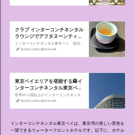
クラブ インターコンチネンタル
ラウンジでアフタヌーンティー
を堪能する！🏨インターコンチ
インターコンチネンタル東京ベイ 宿泊の続きです。 クラブ インターコンチネンタルフロア(20-24F)に宿泊したので Club Intercontinental Lounge クラブ インターコンチネンタル ラウンジ で アフタヌーンティーを堪能しました。
ネンタル東京ベイ2022/04/09
hotel.carbodiet.work
～10
東京ベイエリアを堪能する🏨イ
ンターコンチネンタル東京ベイ
2022/04/09～10
世界60ヵ国以上のインターコンチネンタル ホテルズ&リゾーツから受け継ぐ質の高いホスピタリティを皆様へ。 目の前に広がる都会とベイサイドの贅なる景色を眺めながら、 ホテル インターコンチネンタル 東京ベイでゆったりと流れる極上の時間をご堪能ください。
hotel.carbodiet.work
インターコンチネンタル東京ベイは、東京湾の美しい景色を
一望できるウォーターフロントホテルです。以下に、ホテル