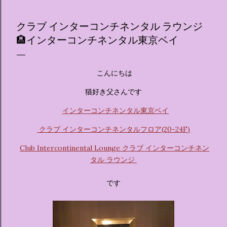
のホテル」というテーマの展覧会で、今回が待望の日本初上
陸となります。 まるで本当にラグジュアリーホテルにチェッ
クラブ インターコンチネンタル ラウンジ
クインしてルームツアーを楽しむような、特別な空間が演出
🏨インターコンチネンタル東京ベイ
されています。その魅力をいくつかのかたまりに分けてご紹
介します。 🔑 1. コンセプトは「サンリオキャラが考える夢
のホテル」 デジタルメディア技術で世界的に知られるクリエ
こんにちは
イティブプロダクション「d'strict」が手掛けており、五感を
刺激する美しいデジタルアートとストーリー性の高い全11の
猫好き父さんです
テーマブースで構成されています。 チェックインからスター
インターコンチネンタル東京ベイ
ト ：ピンクを基調とした華やかなエントランスロビーでルー
ムキーを受け取り、まるでホテルに滞在するかのような没入
クラブ インターコンチネンタルフロア(20-24F)
感を味わいながら進んでいきます。ロビーではお花をまとっ
たポムポムプリンが出迎えてくれます。 幻想的な共有スペー
Club Intercontinental Lounge クラブ インターコンチネン
ス ：きらめく光に満ちたガーデンや、美しいボールルーム
タル ラウンジ
（舞踏会）、さらには本物の砂を使ったピンク色の美しいビ
ーチ（ポチャッコの隣に座れるエリア）など、写真映え間違
です
いなしの空間が広がります。 🛌 2. 個性あふれる「9つの客室
（テーマルーム）」 イベントの目玉となるのが、サンリオの
人気キャラクターたちがそれぞれの“好き”や理想を詰め込ん