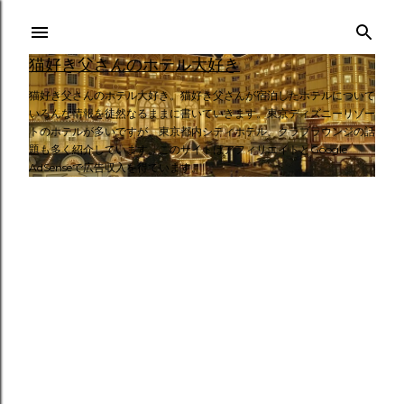
スキップしてメイン コンテンツに移動
猫好き父さんのホテル大好き
猫好き父さんのホテル大好き。猫好き父さんが宿泊したホテルについて
いろんな情報を徒然なるままに書いていきます。東京ディズニーリゾー
トのホテルが多いですが、東京都内シティホテル、クラブラウンジの話
題も多く紹介しています。このサイトはアフィリエイトとGoogle
AdSenseで広告収入を得ています。