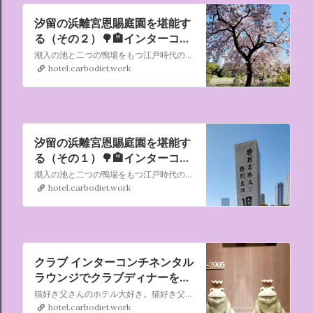
汐留の浜離宮恩賜庭園を堪能す
る（その２）🌳🏨インターコン
チネンタル東京ベイ
潮入の池と二つの鴨場をもつ江戸時代の代表的な大名庭園。潮入の池とは、海水を導き潮の満ち干によって池の趣を変えるもので、海辺の庭園で通常用いられていた様式です。 旧芝離宮恩賜庭園、清澄庭園、旧安田庭園なども昔は潮入の池でした。しかし現在、実際に海水が出入りしているのは、ここだけです。
2022/04/09～10
hotel.carbodiet.work
汐留の浜離宮恩賜庭園を堪能す
る（その１）🌳🏨インターコン
チネンタル東京ベイ
潮入の池と二つの鴨場をもつ江戸時代の代表的な大名庭園。潮入の池とは、海水を導き潮の満ち干によって池の趣を変えるもので、海辺の庭園で通常用いられていた様式です。 旧芝離宮恩賜庭園、清澄庭園、旧安田庭園なども昔は潮入の池でした。しかし現在、実際に海水が出入りしているのは、ここだけです。
2022/04/09～10
hotel.carbodiet.work
クラブ インターコンチネンタル
ラウンジでクラブディナーを堪
能する！🏨インターコンチネン
猫好き父さんのホテル大好き。猫好き父さんが宿泊したホテルの情報を徒然なるままに書いていきます。
タル東京ベイ2022/04/09～10
hotel.carbodiet.work