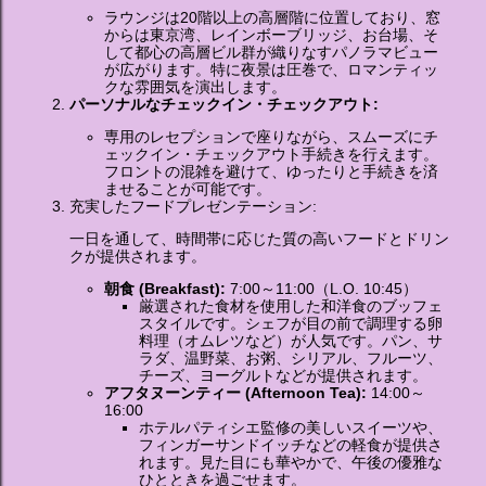
ラウンジは20階以上の高層階に位置しており、窓
からは東京湾、レインボーブリッジ、お台場、そ
して都心の高層ビル群が織りなすパノラマビュー
が広がります。特に夜景は圧巻で、ロマンティッ
クな雰囲気を演出します。
パーソナルなチェックイン・チェックアウト:
専用のレセプションで座りながら、スムーズにチ
ェックイン・チェックアウト手続きを行えます。
フロントの混雑を避けて、ゆったりと手続きを済
ませることが可能です。
充実したフードプレゼンテーション:
一日を通して、時間帯に応じた質の高いフードとドリン
クが提供されます。
朝食 (Breakfast):
7:00～11:00（L.O. 10:45）
厳選された食材を使用した和洋食のブッフェ
スタイルです。シェフが目の前で調理する卵
料理（オムレツなど）が人気です。パン、サ
ラダ、温野菜、お粥、シリアル、フルーツ、
チーズ、ヨーグルトなどが提供されます。
アフタヌーンティー (Afternoon Tea):
14:00～
16:00
ホテルパティシエ監修の美しいスイーツや、
フィンガーサンドイッチなどの軽食が提供さ
れます。見た目にも華やかで、午後の優雅な
ひとときを過ごせます。