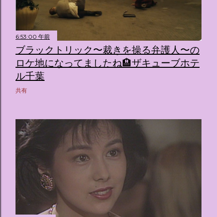
6:53:00 午前
ブラックトリック〜裁きを操る弁護人〜の
ロケ地になってましたね🏨ザキューブホテ
ル千葉
共有