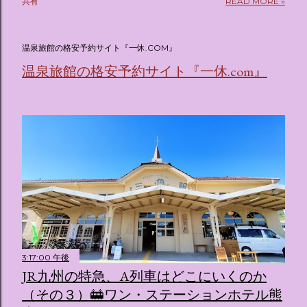
共有
READ MORE »
(@oricon) July 14, 2026 ホテルフローリア トーキョー
（Hotel Floria Tokyo） 「ホテルフローリア トーキョー
（Hotel Floria Tokyo）」 は、実際に宿泊できる宿泊施設で
温泉旅館の格安予約サイト『一休.COM』
はなく、2026年7月15日から東京・新宿でスタートする サン
温泉旅館の格安予約サイト『一休.com』
リオキャラクターズの体験型・没入型展示イベント の名称で
す。 韓国で話題を呼んだ「サンリオキャラクターが考える夢
のホテル」というテーマの展覧会で、今回が待望の日本初上
陸となります。 まるで本当にラグジュアリーホテルにチェッ
クインしてルームツアーを楽しむような、特別な空間が演出
されています。その魅力をいくつかのかたまりに分けてご紹
介します。 🔑 1. コンセプトは「サンリオキャラが考える夢
のホテル」 デジタルメディア技術で世界的に知られるクリエ
イティブプロダクション「d'strict」が手掛けており、五感を
刺激する美しいデジタルアートとストーリー性の高い全11の
テーマブースで構成されています。 チェックインからスター
ト ：ピンクを基調とした華やかなエントランスロビーでルー
3:17:00 午後
ムキーを受け取り、まるでホテルに滞在するかのような没入
JR九州の特急、A列車はどこにいくのか
感を味わいながら進んでいきます。ロビーではお花をまとっ
（その３）🚋ワン・ステーションホテル熊
たポムポムプリンが出迎えてくれます。 幻想的な共有スペー