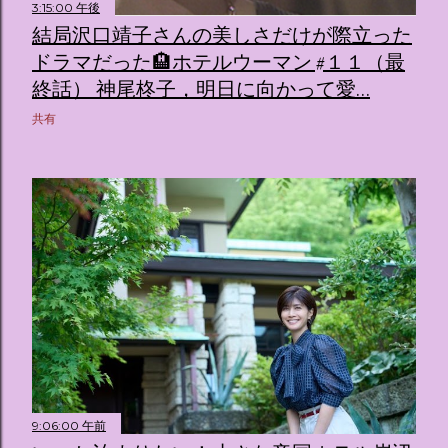
3:15:00 午後
結局沢口靖子さんの美しさだけが際立った
ドラマだった🏨ホテルウーマン #１１（最
終話） 神尾柊子，明日に向かって愛…
共有
9:06:00 午前