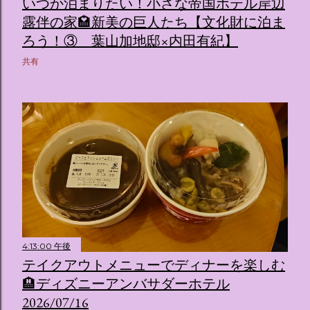
いつか泊まりたい！小さな帝国ホテル岸辺
露伴の家🏩新美の巨人たち【文化財に泊ま
ろう！③ 葉山加地邸×内田有紀】
共有
4:13:00 午後
テイクアウトメニューでディナーを楽しむ
🏨ディズニーアンバサダーホテル
2026/07/16