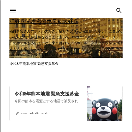
スキップしてメイン コンテンツに移動
猫好き父さんのホテル大好き
猫好き父さんのホテル大好き。猫好き父さんが宿泊したホテルについて
いろんな情報を徒然なるままに書いていきます。東京ディズニーリゾー
トのホテルが多いですが、東京都内シティホテル、クラブラウンジの話
題も多く紹介しています。このサイトはアフィリエイトとGoogle
AdSenseで広告収入を得ています。
令和8年熊本地震 緊急支援募金
令和8年熊本地震 緊急支援募金
今回の熊本を震源とする地震で被災された皆さままだまだ余震も続き大変な時間を過ごされていると思います。心よりお見舞い申し上げます
www.carbodiet.work