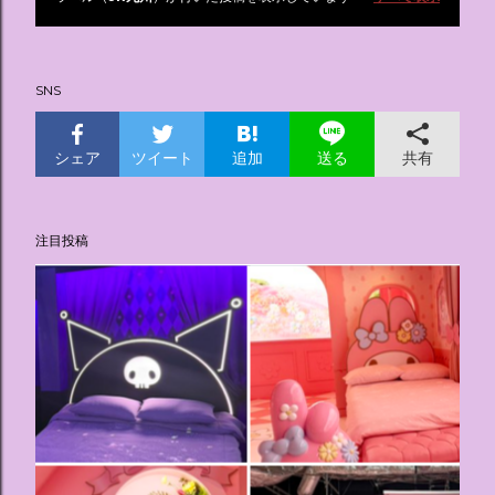
投
稿
SNS
シェア
ツイート
追加
共有
送る
注目投稿