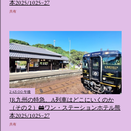
ス ：きらめく光に満ちたガーデンや、美しいボールルーム
本2025/1025~27
（舞踏会）、さらには本物の砂を使ったピンク色の美しいビ
共有
ーチ（ポチャッコの隣に座れるエリア）など、写真映え間違
いなしの空間が広がります。 🛌 2. 個性あふれる「9つの客室
（テーマルーム）」 イベントの目玉となるのが、サンリオの
人気キャラクターたちがそれぞれの“好き”や理想を詰め込ん
でデザインした客室のエリアです。 ハローキティ...
2:43:00 午後
JR九州の特急、A列車はどこにいくのか
（その２）🚋ワン・ステーションホテル熊
本2025/1025~27
共有