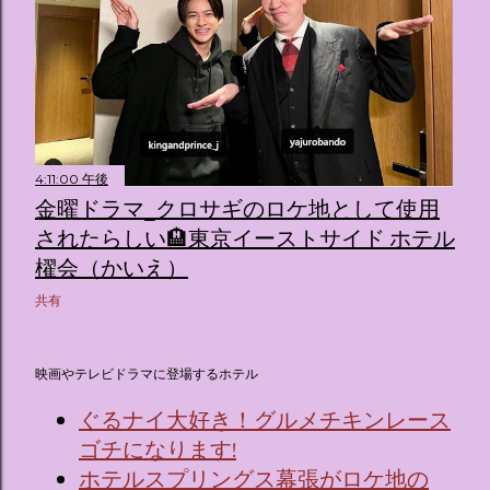
4:11:00 午後
金曜ドラマ_クロサギのロケ地として使用
されたらしい🏨東京イーストサイド ホテル
櫂会（かいえ）
共有
映画やテレビドラマに登場するホテル
ぐるナイ大好き！グルメチキンレース
ゴチになります!
ホテルスプリングス幕張がロケ地の