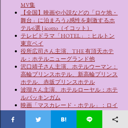
MV集
【全国】映画や小説などの「ロケ地・
舞台」に泊まろう♪感性を刺激するホ
テル6選 | icotto（イコット）
テレビドラマ「HOTEL」：ヒルトン
東京ベイ
役所広司さん主演、THE 有頂天ホテ
ル：ホテルニューグランド他
沢口靖子さん主演、ホテルウーマン：
高輪プリンスホテル、新高輪プリンス
ホテル、赤坂プリンスホテル
波瑠さん主演、ホテルローヤル：ホテ
ルバッキンガム
映画「マスカレード・ホテル」：ロイ
ヤルパークホテル
映画「マスカレード・ナイト」：ロイ