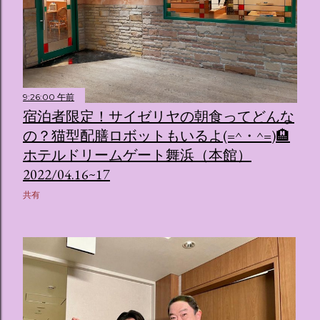
9:26:00 午前
宿泊者限定！サイゼリヤの朝食ってどんな
の？猫型配膳ロボットもいるよ(=^・^=)🏨
ホテルドリームゲート舞浜（本館）
2022/04.16~17
共有