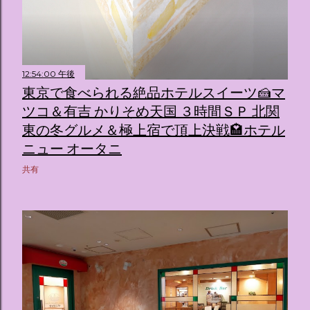
12:54:00 午後
東京で食べられる絶品ホテルスイーツ🍰マ
ツコ＆有吉 かりそめ天国 ３時間ＳＰ 北関
東の冬グルメ＆極上宿で頂上決戦🏩ホテル
ニュー オータニ
共有