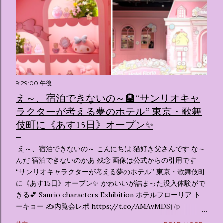
9:29:00 午後
え～、宿泊できないの～🏨“サンリオキャ
ラクターが考える夢のホテル” 東京・歌舞
伎町に《あす15日》オープン✨️
え～、宿泊できないの～ こんにちは 猫好き父さんです な～
んだ 宿泊できないのかあ 残念 画像は公式からの引用です
“サンリオキャラクターが考える夢のホテル” 東京・歌舞伎町
に《あす15日》オープン✨️ かわいいが詰まった没入体験がで
きる💕 Sanrio characters Exhibition ホテルフローリア ト
ーキョー ✍️内覧会レポ https://t.co/AMAvMDSj7p
pic.twitter.com/sKx7uXeXHW — オリコンニュース