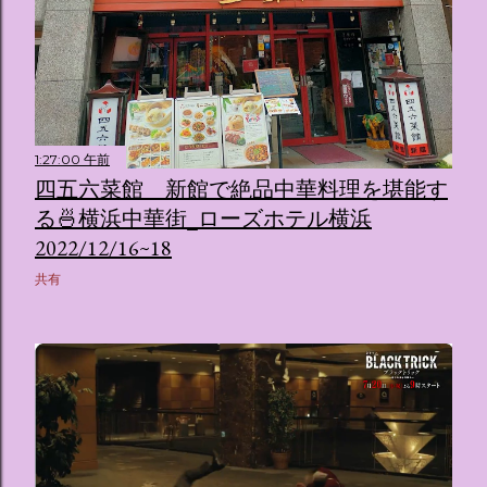
1:27:00 午前
四五六菜館 新館で絶品中華料理を堪能す
る🍜横浜中華街_ローズホテル横浜
2022/12/16~18
共有