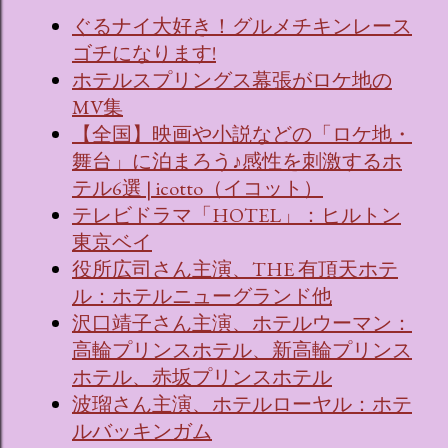
ぐるナイ大好き！グルメチキンレース
ゴチになります!
ホテルスプリングス幕張がロケ地の
MV集
【全国】映画や小説などの「ロケ地・
舞台」に泊まろう♪感性を刺激するホ
テル6選 | icotto（イコット）
テレビドラマ「HOTEL」：ヒルトン
東京ベイ
役所広司さん主演、THE 有頂天ホテ
ル：ホテルニューグランド他
沢口靖子さん主演、ホテルウーマン：
高輪プリンスホテル、新高輪プリンス
ホテル、赤坂プリンスホテル
波瑠さん主演、ホテルローヤル：ホテ
ルバッキンガム