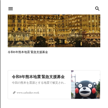
スキップしてメイン コンテンツに移動
猫好き父さんのホテル大好き
猫好き父さんのホテル大好き。猫好き父さんが宿泊したホテルについて
いろんな情報を徒然なるままに書いていきます。東京ディズニーリゾー
トのホテルが多いですが、東京都内シティホテル、クラブラウンジの話
題も多く紹介しています。このサイトはアフィリエイトとGoogle
AdSenseで広告収入を得ています。
令和8年熊本地震 緊急支援募金
令和8年熊本地震 緊急支援募金
今回の熊本を震源とする地震で被災された皆さままだまだ余震も続き大変な時間を過ごされていると思います。心よりお見舞い申し上げます
www.carbodiet.work