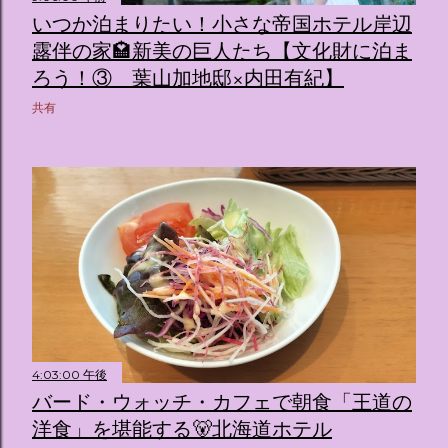
いつか泊まりたい！小さな帝国ホテル岸辺
露伴の家🏩新美の巨人たち【文化財に泊ま
ろう！③ 葉山加地邸×内田有紀】
共有
4:03:00 午後
バード・ウォッチ・カフェで朝食「王道の
洋食」を堪能する🐻北海道ホテル