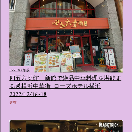
1:27:00 午前
四五六菜館 新館で絶品中華料理を堪能す
る🍜横浜中華街_ローズホテル横浜
2022/12/16~18
共有