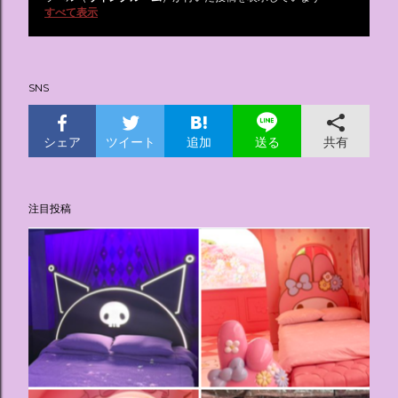
投
すべて表示
稿
SNS
シェア
ツイート
追加
共有
送る
注目投稿