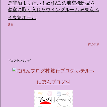
是非泊まりたい！🛫#JAL の航空機部品を
ス ：きらめく光に満ちたガーデンや、美しいボールルーム
客室に取り入れたウイングルーム🛩東京ベ
（舞踏会）、さらには本物の砂を使ったピンク色の美しいビ
ーチ（ポチャッコの隣に座れるエリア）など、写真映え間違
イ東急ホテル
いなしの空間が広がります。 🛌 2. 個性あふれる「9つの客室
共有
（テーマルーム）」 イベントの目玉となるのが、サンリオの
人気キャラクターたちがそれぞれの“好き”や理想を詰め込ん
でデザインした客室のエリアです。 ハローキティ...
前の投稿
ブログランキング
にほんブログ村