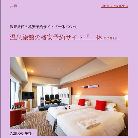
pic.twitter.com/sKx7uXeXHW — オリコンニュース
共有
READ MORE »
(@oricon) July 14, 2026 ホテルフローリア トーキョー
（Hotel Floria Tokyo） 「ホテルフローリア トーキョー
（Hotel Floria Tokyo）」 は、実際に宿泊できる宿泊施設で
温泉旅館の格安予約サイト『一休.COM』
はなく、2026年7月15日から東京・新宿でスタートする サン
温泉旅館の格安予約サイト『一休.com』
リオキャラクターズの体験型・没入型展示イベント の名称で
す。 韓国で話題を呼んだ「サンリオキャラクターが考える夢
のホテル」というテーマの展覧会で、今回が待望の日本初上
陸となります。 まるで本当にラグジュアリーホテルにチェッ
クインしてルームツアーを楽しむような、特別な空間が演出
されています。その魅力をいくつかのかたまりに分けてご紹
介します。 🔑 1. コンセプトは「サンリオキャラが考える夢
のホテル」 デジタルメディア技術で世界的に知られるクリエ
イティブプロダクション「d'strict」が手掛けており、五感を
刺激する美しいデジタルアートとストーリー性の高い全11の
テーマブースで構成されています。 チェックインからスター
ト ：ピンクを基調とした華やかなエントランスロビーでルー
ムキーを受け取り、まるでホテルに滞在するかのような没入
感を味わいながら進んでいきます。ロビーではお花をまとっ
7:29:00 午後
たポムポムプリンが出迎えてくれます。 幻想的な共有スペー