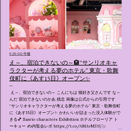
9:29:00 午後
え～、宿泊できないの～🏨“サンリオキャ
ラクターが考える夢のホテル” 東京・歌舞
伎町に《あす15日》オープン✨️
え～、宿泊できないの～ こんにちは 猫好き父さんです な～
んだ 宿泊できないのかあ 残念 画像は公式からの引用です
“サンリオキャラクターが考える夢のホテル” 東京・歌舞伎町
に《あす15日》オープン✨️ かわいいが詰まった没入体験がで
きる💕 Sanrio characters Exhibition ホテルフローリア ト
ーキョー ✍️内覧会レポ https://t.co/AMAvMDSj7p