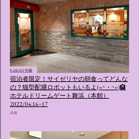
9:26:00 午前
宿泊者限定！サイゼリヤの朝食ってどんな
の？猫型配膳ロボットもいるよ(=^・^=)🏨
ホテルドリームゲート舞浜（本館）
2022/04.16~17
共有