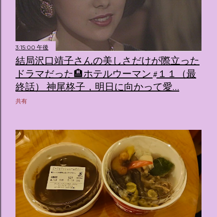
3:15:00 午後
結局沢口靖子さんの美しさだけが際立った
ドラマだった🏨ホテルウーマン #１１（最
終話） 神尾柊子，明日に向かって愛…
共有