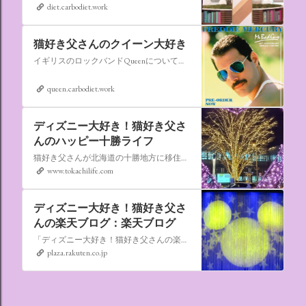
diet.carbodiet.work
猫好き父さんのクイーン大好き
イギリスのロックバンドQueenについての情報をアップします。
queen.carbodiet.work
ディズニー大好き！猫好き父さ
んのハッピー十勝ライフ
猫好き父さんが北海道の十勝地方に移住しました。なれない北海道の暮らしについてお伝えします。
www.tokachilife.com
ディズニー大好き！猫好き父さ
んの楽天ブログ：楽天ブログ
「ディズニー大好き！猫好き父さんの楽天ブログ」にようこそ！ いろんなブログサービスが廃止になるなか満を持して楽天ブログをはじめようと思います。 よろしくお願いいたします。
plaza.rakuten.co.jp