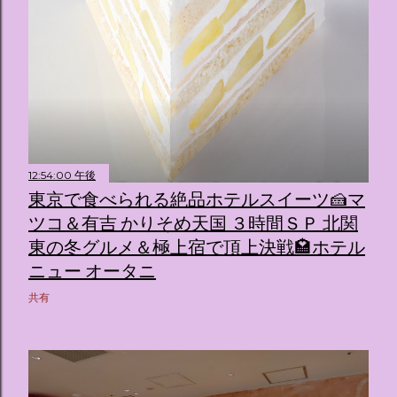
12:54:00 午後
東京で食べられる絶品ホテルスイーツ🍰マ
ツコ＆有吉 かりそめ天国 ３時間ＳＰ 北関
東の冬グルメ＆極上宿で頂上決戦🏩ホテル
ニュー オータニ
共有