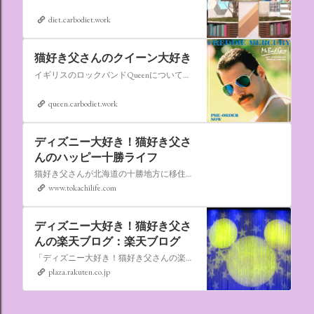
diet.carbodiet.work
猫好き父さんのクイーン大好き
イギリスのロックバンドQueenについての情報をアップします。
queen.carbodiet.work
ディズニー大好き！猫好き父さ
んのハッピー十勝ライフ
猫好き父さんが北海道の十勝地方に移住しました。なれない北海道の暮らしについてお伝えします。
www.tokachilife.com
ディズニー大好き！猫好き父さ
んの楽天ブログ：楽天ブログ
「ディズニー大好き！猫好き父さんの楽天ブログ」にようこそ！ いろんなブログサービスが廃止になるなか満を持して楽天ブログをはじめようと思います。 よろしくお願いいたします。
plaza.rakuten.co.jp