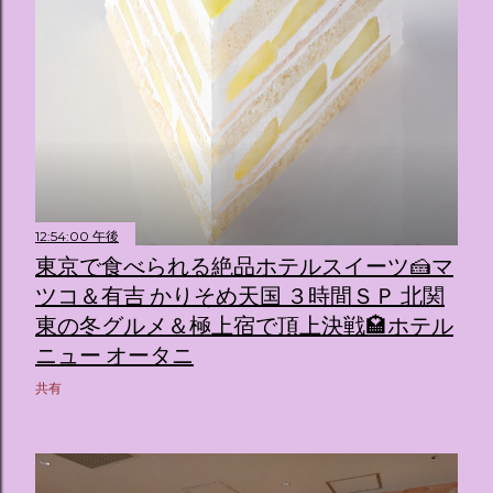
12:54:00 午後
東京で食べられる絶品ホテルスイーツ🍰マ
ツコ＆有吉 かりそめ天国 ３時間ＳＰ 北関
東の冬グルメ＆極上宿で頂上決戦🏩ホテル
ニュー オータニ
共有