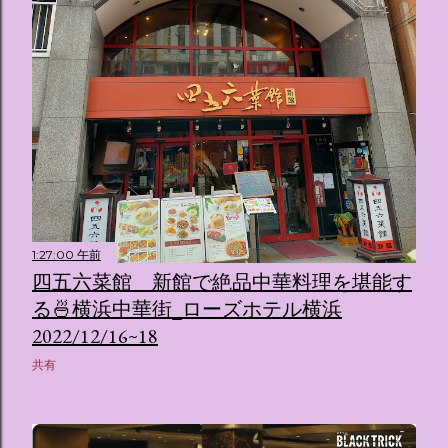
1:27:00 午前
四五六菜館 新館で絶品中華料理を堪能す
る🍜横浜中華街_ローズホテル横浜
2022/12/16~18
共有