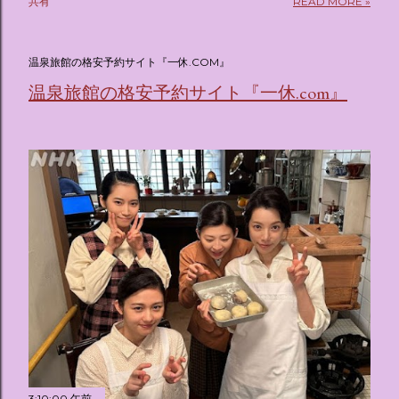
共有
READ MORE »
(@oricon) July 14, 2026 ホテルフローリア トーキョー
（Hotel Floria Tokyo） 「ホテルフローリア トーキョー
（Hotel Floria Tokyo）」 は、実際に宿泊できる宿泊施設で
温泉旅館の格安予約サイト『一休.COM』
はなく、2026年7月15日から東京・新宿でスタートする サン
温泉旅館の格安予約サイト『一休.com』
リオキャラクターズの体験型・没入型展示イベント の名称で
す。 韓国で話題を呼んだ「サンリオキャラクターが考える夢
のホテル」というテーマの展覧会で、今回が待望の日本初上
陸となります。 まるで本当にラグジュアリーホテルにチェッ
クインしてルームツアーを楽しむような、特別な空間が演出
されています。その魅力をいくつかのかたまりに分けてご紹
介します。 🔑 1. コンセプトは「サンリオキャラが考える夢
のホテル」 デジタルメディア技術で世界的に知られるクリエ
イティブプロダクション「d'strict」が手掛けており、五感を
刺激する美しいデジタルアートとストーリー性の高い全11の
テーマブースで構成されています。 チェックインからスター
ト ：ピンクを基調とした華やかなエントランスロビーでルー
ムキーを受け取り、まるでホテルに滞在するかのような没入
感を味わいながら進んでいきます。ロビーではお花をまとっ
たポムポムプリンが出迎えてくれます。 幻想的な共有スペー
3:10:00 午前