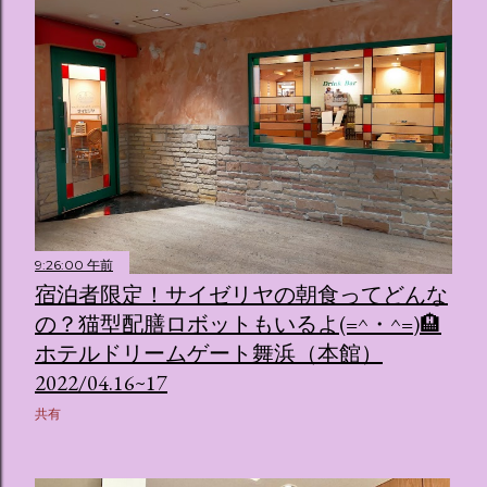
9:26:00 午前
宿泊者限定！サイゼリヤの朝食ってどんな
の？猫型配膳ロボットもいるよ(=^・^=)🏨
ホテルドリームゲート舞浜（本館）
2022/04.16~17
共有