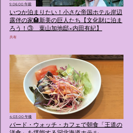
9:06:00 午前
いつか泊まりたい！小さな帝国ホテル岸辺
露伴の家🏩新美の巨人たち【文化財に泊ま
ろう！③ 葉山加地邸×内田有紀】
共有
4:03:00 午後
バード・ウォッチ・カフェで朝食「王道の
洋食」を堪能する🐻北海道ホテル