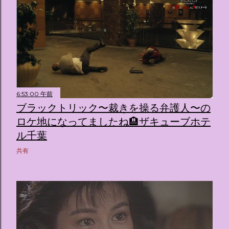
6:53:00 午前
ブラックトリック〜裁きを操る弁護人〜の
ロケ地になってましたね🏨ザキューブホテ
ル千葉
共有