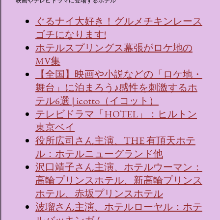
映画やテレビドラマに登場するホテル
ぐるナイ大好き！グルメチキンレース
ゴチになります!
ホテルスプリングス幕張がロケ地の
MV集
【全国】映画や小説などの「ロケ地・
舞台」に泊まろう♪感性を刺激するホ
テル6選 | icotto（イコット）
テレビドラマ「HOTEL」：ヒルトン
東京ベイ
役所広司さん主演、THE 有頂天ホテ
ル：ホテルニューグランド他
沢口靖子さん主演、ホテルウーマン：
高輪プリンスホテル、新高輪プリンス
ホテル、赤坂プリンスホテル
波瑠さん主演、ホテルローヤル：ホテ