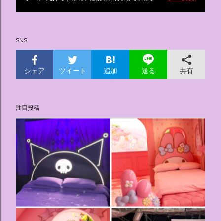
投
稿
SNS
シェア
ツイート
追加
共有
送る
注目投稿