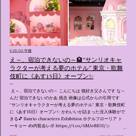
9:29:00 午後
え～、宿泊できないの～🏨“サンリオキャ
ラクターが考える夢のホテル” 東京・歌舞
伎町に《あす15日》オープン✨️
え～、宿泊できないの～ こんにちは 猫好き父さんです な～
んだ 宿泊できないのかあ 残念 画像は公式からの引用です
“サンリオキャラクターが考える夢のホテル” 東京・歌舞伎町
に《あす15日》オープン✨️ かわいいが詰まった没入体験がで
きる💕 Sanrio characters Exhibition ホテルフローリア ト
ーキョー ✍️内覧会レポ https://t.co/AMAvMDSj7p
pic.twitter.com/sKx7uXeXHW — オリコンニュース