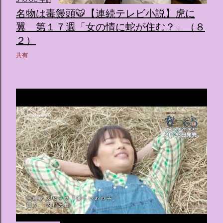
ス ：きらめく光に満ちたガーデンや、美しいボールルーム
名物は毒饅頭🐯【連続テレビ小説】虎に
（舞踏会）、さらには本物の砂を使ったピンク色の美しいビ
ーチ（ポチャッコの隣に座れるエリア）など、写真映え間違
翼 第１７週「女の情に蛇が住む？」（８
いなしの空間が広がります。 🛌 2. 個性あふれる「9つの客室
２）
（テーマルーム）」 イベントの目玉となるのが、サンリオの
共有
人気キャラクターたちがそれぞれの“好き”や理想を詰め込ん
でデザインした客室のエリアです。 ハローキティ...