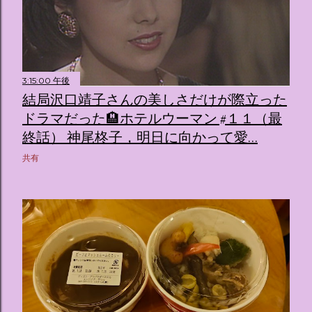
3:15:00 午後
結局沢口靖子さんの美しさだけが際立った
ドラマだった🏨ホテルウーマン #１１（最
終話） 神尾柊子，明日に向かって愛…
共有