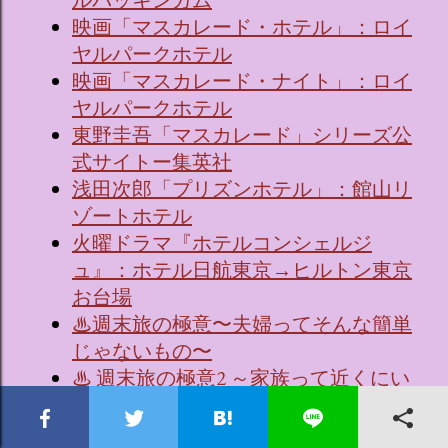
ルバッキンガム
映画「マスカレード・ホテル」：ロイ
ヤルパークホテル
映画「マスカレード・ナイト」：ロイ
ヤルパークホテル
東野圭吾「マスカレード」シリーズ公
式サイトー集英社
浅田次郎「プリズンホテル」：館山リ
ゾートホテル
火曜ドラマ『ホテルコンシェルジ
ュ』：ホテル日航東京→ヒルトン東京
お台場
♨週末旅の極意〜夫婦ってそんな簡単
じゃないもの〜
♨ 週末旅の極意2 ～家族って近くにい
て遠いもの～（シーズン2）