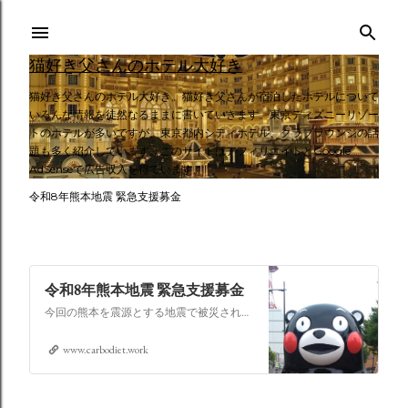
スキップしてメイン コンテンツに移動
猫好き父さんのホテル大好き
猫好き父さんのホテル大好き。猫好き父さんが宿泊したホテルについて
いろんな情報を徒然なるままに書いていきます。東京ディズニーリゾー
トのホテルが多いですが、東京都内シティホテル、クラブラウンジの話
題も多く紹介しています。このサイトはアフィリエイトとGoogle
AdSenseで広告収入を得ています。
令和8年熊本地震 緊急支援募金
令和8年熊本地震 緊急支援募金
今回の熊本を震源とする地震で被災された皆さままだまだ余震も続き大変な時間を過ごされていると思います。心よりお見舞い申し上げます
www.carbodiet.work