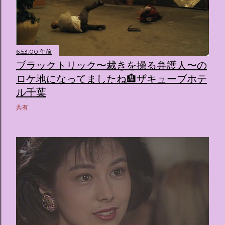
6:53:00 午前
ブラックトリック〜裁きを操る弁護人〜の
ロケ地になってましたね🏨ザキューブホテ
ル千葉
共有