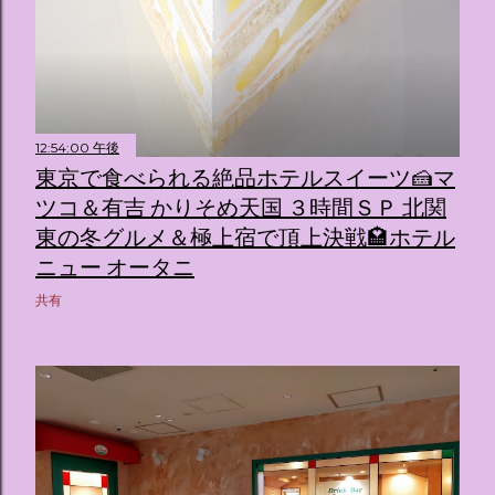
12:54:00 午後
東京で食べられる絶品ホテルスイーツ🍰マ
ツコ＆有吉 かりそめ天国 ３時間ＳＰ 北関
東の冬グルメ＆極上宿で頂上決戦🏩ホテル
ニュー オータニ
共有