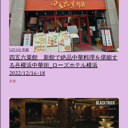
1:27:00 午前
四五六菜館 新館で絶品中華料理を堪能す
る🍜横浜中華街_ローズホテル横浜
2022/12/16~18
共有