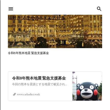
スキップしてメイン コンテンツに移動
猫好き父さんのホテル大好き
猫好き父さんのホテル大好き。猫好き父さんが宿泊したホテルについて
いろんな情報を徒然なるままに書いていきます。東京ディズニーリゾー
トのホテルが多いですが、東京都内シティホテル、クラブラウンジの話
題も多く紹介しています。このサイトはアフィリエイトとGoogle
AdSenseで広告収入を得ています。
令和8年熊本地震 緊急支援募金
令和8年熊本地震 緊急支援募金
今回の熊本を震源とする地震で被災された皆さままだまだ余震も続き大変な時間を過ごされていると思います。心よりお見舞い申し上げます
www.carbodiet.work