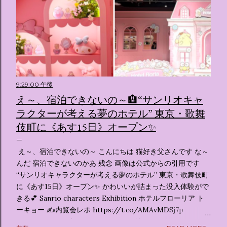
9:29:00 午後
え～、宿泊できないの～🏨“サンリオキャ
ラクターが考える夢のホテル” 東京・歌舞
伎町に《あす15日》オープン✨️
え～、宿泊できないの～ こんにちは 猫好き父さんです な～
んだ 宿泊できないのかあ 残念 画像は公式からの引用です
“サンリオキャラクターが考える夢のホテル” 東京・歌舞伎町
に《あす15日》オープン✨️ かわいいが詰まった没入体験がで
きる💕 Sanrio characters Exhibition ホテルフローリア ト
ーキョー ✍️内覧会レポ https://t.co/AMAvMDSj7p
pic.twitter.com/sKx7uXeXHW — オリコンニュース