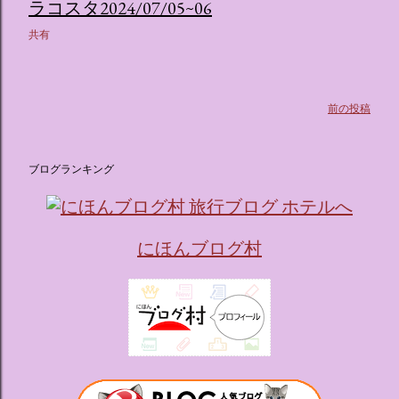
ス ：きらめく光に満ちたガーデンや、美しいボールルーム
ラコスタ2024/07/05~06
（舞踏会）、さらには本物の砂を使ったピンク色の美しいビ
共有
ーチ（ポチャッコの隣に座れるエリア）など、写真映え間違
いなしの空間が広がります。 🛌 2. 個性あふれる「9つの客室
（テーマルーム）」 イベントの目玉となるのが、サンリオの
人気キャラクターたちがそれぞれの“好き”や理想を詰め込ん
前の投稿
でデザインした客室のエリアです。 ハローキティ...
ブログランキング
にほんブログ村