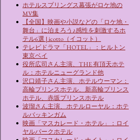
ホテルスプリングス幕張がロケ地の
MV集
【全国】映画や小説などの「ロケ地・
舞台」に泊まろう♪感性を刺激するホ
テル6選 | icotto（イコット）
テレビドラマ「HOTEL」：ヒルトン
東京ベイ
役所広司さん主演、THE 有頂天ホテ
ル：ホテルニューグランド他
沢口靖子さん主演、ホテルウーマン：
高輪プリンスホテル、新高輪プリンス
ホテル、赤坂プリンスホテル
波瑠さん主演、ホテルローヤル：ホテ
ルバッキンガム
映画「マスカレード・ホテル」：ロイ
ヤルパークホテル