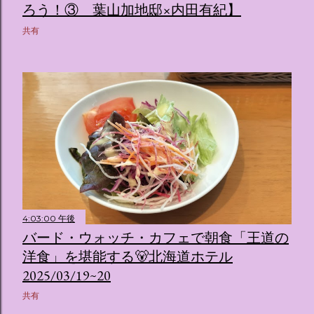
ろう！③ 葉山加地邸×内田有紀】
共有
4:03:00 午後
バード・ウォッチ・カフェで朝食「王道の
洋食」を堪能する🐻北海道ホテル
2025/03/19~20
共有