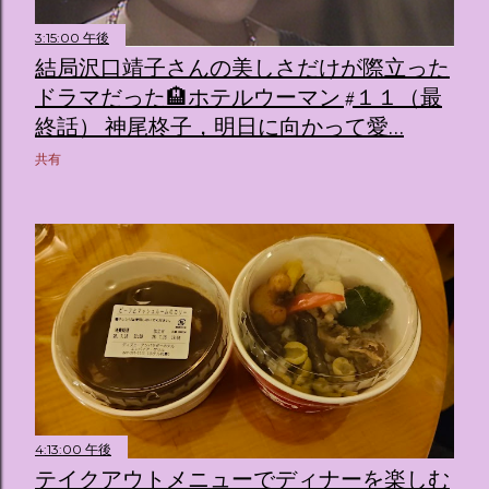
3:15:00 午後
結局沢口靖子さんの美しさだけが際立った
ドラマだった🏨ホテルウーマン #１１（最
終話） 神尾柊子，明日に向かって愛…
共有
4:13:00 午後
テイクアウトメニューでディナーを楽しむ