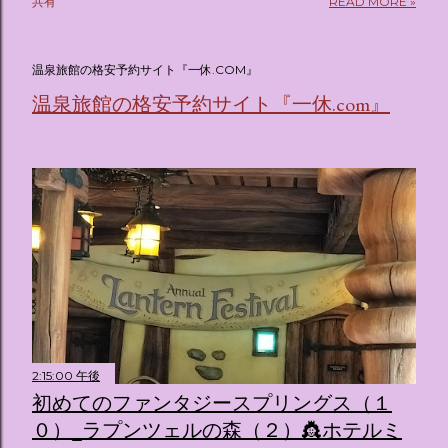
共有
READ MORE »
(@oricon) July 14, 2026 ホテルフローリア トーキョー
（Hotel Floria Tokyo） 「ホテルフローリア トーキョー
（Hotel Floria Tokyo）」 は、実際に宿泊できる宿泊施設で
温泉旅館の格安予約サイト『一休.COM』
はなく、2026年7月15日から東京・新宿でスタートする サン
温泉旅館の格安予約サイト『一休.com』
リオキャラクターズの体験型・没入型展示イベント の名称で
す。 韓国で話題を呼んだ「サンリオキャラクターが考える夢
のホテル」というテーマの展覧会で、今回が待望の日本初上
陸となります。 まるで本当にラグジュアリーホテルにチェッ
クインしてルームツアーを楽しむような、特別な空間が演出
されています。その魅力をいくつかのかたまりに分けてご紹
介します。 🔑 1. コンセプトは「サンリオキャラが考える夢
のホテル」 デジタルメディア技術で世界的に知られるクリエ
イティブプロダクション「d'strict」が手掛けており、五感を
刺激する美しいデジタルアートとストーリー性の高い全11の
テーマブースで構成されています。 チェックインからスター
ト ：ピンクを基調とした華やかなエントランスロビーでルー
2:15:00 午後
ムキーを受け取り、まるでホテルに滞在するかのような没入
初めてのファンタジースプリングス（１
感を味わいながら進んでいきます。ロビーではお花をまとっ
０）_ラプンツェルの森（２）👸ホテルミ
たポムポムプリンが出迎えてくれます。 幻想的な共有スペー