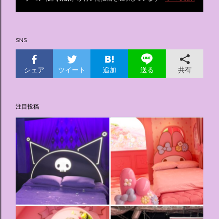
投
稿
SNS
シェア
ツイート
追加
共有
送る
注目投稿