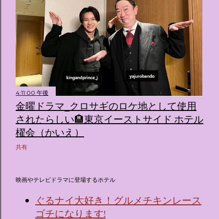
4:11:00 午後
金曜ドラマ_クロサギのロケ地として使用
されたらしい🏨東京イーストサイド ホテル
櫂会（かいえ）
共有
映画やテレビドラマに登場するホテル
ぐるナイ大好き！グルメチキンレース
ゴチになります!