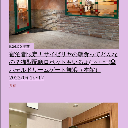
9:26:00 午前
宿泊者限定！サイゼリヤの朝食ってどんな
の？猫型配膳ロボットもいるよ(=^・^=)🏨
ホテルドリームゲート舞浜（本館）
2022/04.16~17
共有