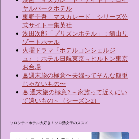
映画「マスカレード・ナイト」：ロイ
ヤルパークホテル
東野圭吾「マスカレード」シリーズ公
式サイトー集英社
浅田次郎「プリズンホテル」：館山リ
ゾートホテル
火曜ドラマ『ホテルコンシェルジ
ュ』：ホテル日航東京→ヒルトン東京
お台場
♨週末旅の極意〜夫婦ってそんな簡単
じゃないもの〜
♨ 週末旅の極意2 ～家族って近くにい
て遠いもの～（シーズン2）
ソロシティホテル大好き！ソロ活女子のススメ