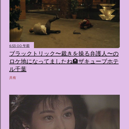
6:53:00 午前
ブラックトリック〜裁きを操る弁護人〜の
ロケ地になってましたね🏨ザキューブホテ
ル千葉
共有