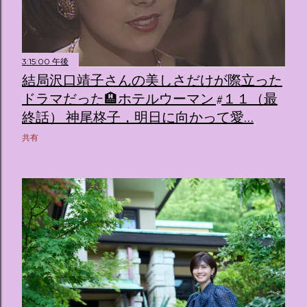
3:15:00 午後
結局沢口靖子さんの美しさだけが際立った
ドラマだった🏨ホテルウーマン #１１（最
終話） 神尾柊子，明日に向かって愛…
共有