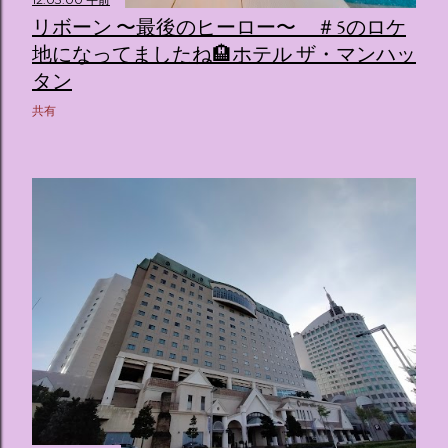
ス ：きらめく光に満ちたガーデンや、美しいボールルーム
リボーン 〜最後のヒーロー〜 ＃5のロケ
（舞踏会）、さらには本物の砂を使ったピンク色の美しいビ
ーチ（ポチャッコの隣に座れるエリア）など、写真映え間違
地になってましたね🏨ホテル ザ・マンハッ
いなしの空間が広がります。 🛌 2. 個性あふれる「9つの客室
タン
（テーマルーム）」 イベントの目玉となるのが、サンリオの
共有
人気キャラクターたちがそれぞれの“好き”や理想を詰め込ん
でデザインした客室のエリアです。 ハローキティ...