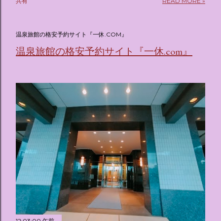
共有
READ MORE »
(@oricon) July 14, 2026 ホテルフローリア トーキョー
（Hotel Floria Tokyo） 「ホテルフローリア トーキョー
（Hotel Floria Tokyo）」 は、実際に宿泊できる宿泊施設で
温泉旅館の格安予約サイト『一休.COM』
はなく、2026年7月15日から東京・新宿でスタートする サン
温泉旅館の格安予約サイト『一休.com』
リオキャラクターズの体験型・没入型展示イベント の名称で
す。 韓国で話題を呼んだ「サンリオキャラクターが考える夢
のホテル」というテーマの展覧会で、今回が待望の日本初上
陸となります。 まるで本当にラグジュアリーホテルにチェッ
クインしてルームツアーを楽しむような、特別な空間が演出
されています。その魅力をいくつかのかたまりに分けてご紹
介します。 🔑 1. コンセプトは「サンリオキャラが考える夢
のホテル」 デジタルメディア技術で世界的に知られるクリエ
イティブプロダクション「d'strict」が手掛けており、五感を
刺激する美しいデジタルアートとストーリー性の高い全11の
テーマブースで構成されています。 チェックインからスター
ト ：ピンクを基調とした華やかなエントランスロビーでルー
ムキーを受け取り、まるでホテルに滞在するかのような没入
感を味わいながら進んでいきます。ロビーではお花をまとっ
たポムポムプリンが出迎えてくれます。 幻想的な共有スペー
12:03:00 午前