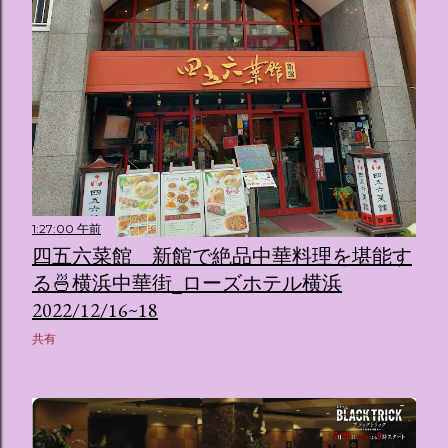
1:27:00 午前
四五六菜館 新館で絶品中華料理を堪能す
る🍜横浜中華街_ローズホテル横浜
2022/12/16~18
共有