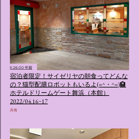
9:26:00 午前
宿泊者限定！サイゼリヤの朝食ってどんな
の？猫型配膳ロボットもいるよ(=^・^=)🏨
ホテルドリームゲート舞浜（本館）
2022/04.16~17
共有