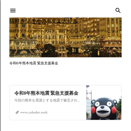
スキップしてメイン コンテンツに移動
猫好き父さんのホテル大好き
猫好き父さんのホテル大好き。猫好き父さんが宿泊したホテルについて
いろんな情報を徒然なるままに書いていきます。東京ディズニーリゾー
トのホテルが多いですが、東京都内シティホテル、クラブラウンジの話
題も多く紹介しています。このサイトはアフィリエイトとGoogle
AdSenseで広告収入を得ています。
令和8年熊本地震 緊急支援募金
令和8年熊本地震 緊急支援募金
今回の熊本を震源とする地震で被災された皆さままだまだ余震も続き大変な時間を過ごされていると思います。心よりお見舞い申し上げます
www.carbodiet.work