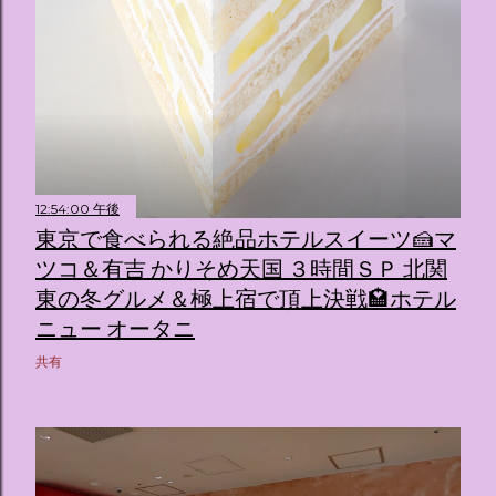
12:54:00 午後
東京で食べられる絶品ホテルスイーツ🍰マ
ツコ＆有吉 かりそめ天国 ３時間ＳＰ 北関
東の冬グルメ＆極上宿で頂上決戦🏩ホテル
ニュー オータニ
共有