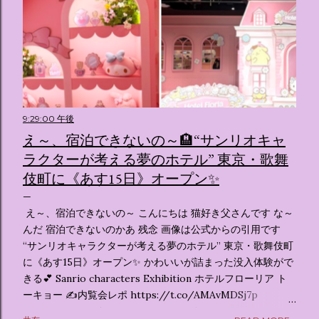
9:29:00 午後
え～、宿泊できないの～🏨“サンリオキャ
ラクターが考える夢のホテル” 東京・歌舞
伎町に《あす15日》オープン✨️
え～、宿泊できないの～ こんにちは 猫好き父さんです な～
んだ 宿泊できないのかあ 残念 画像は公式からの引用です
“サンリオキャラクターが考える夢のホテル” 東京・歌舞伎町
に《あす15日》オープン✨️ かわいいが詰まった没入体験がで
きる💕 Sanrio characters Exhibition ホテルフローリア ト
ーキョー ✍️内覧会レポ https://t.co/AMAvMDSj7p
pic.twitter.com/sKx7uXeXHW — オリコンニュース