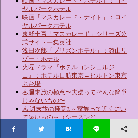
映画「マスカレード・ホテル」：ロイ
ヤルパークホテル
映画「マスカレード・ナイト」：ロイ
ヤルパークホテル
東野圭吾「マスカレード」シリーズ公
式サイトー集英社
浅田次郎「プリズンホテル」：館山リ
ゾートホテル
火曜ドラマ『ホテルコンシェルジ
ュ』：ホテル日航東京→ヒルトン東京
お台場
♨週末旅の極意〜夫婦ってそんな簡単
じゃないもの〜
♨ 週末旅の極意2 ～家族って近くにい
て遠いもの～（シーズン2）