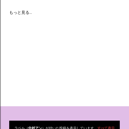
もっと見る…
ラベル（
中村アン
）が付いた投稿を表示しています
すべて表示