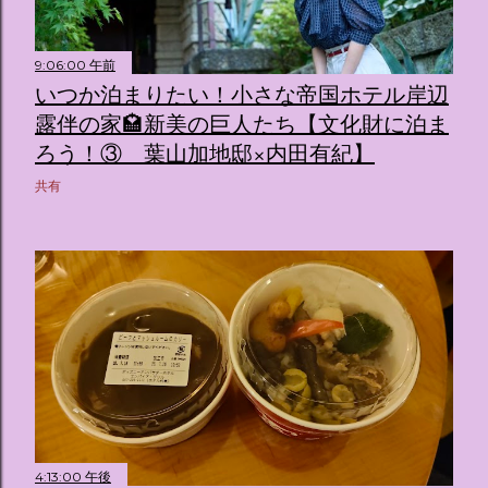
9:06:00 午前
いつか泊まりたい！小さな帝国ホテル岸辺
露伴の家🏩新美の巨人たち【文化財に泊ま
ろう！③ 葉山加地邸×内田有紀】
共有
4:13:00 午後