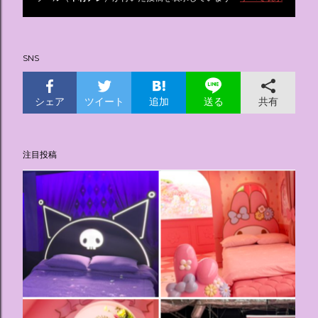
投
稿
SNS
シェア
ツイート
追加
共有
送る
注目投稿