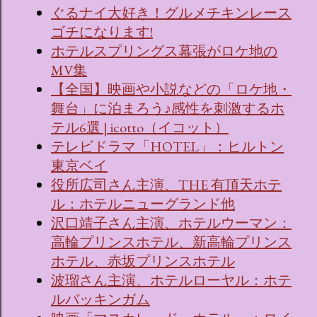
ぐるナイ大好き！グルメチキンレース
ゴチになります!
ホテルスプリングス幕張がロケ地の
MV集
【全国】映画や小説などの「ロケ地・
舞台」に泊まろう♪感性を刺激するホ
テル6選 | icotto（イコット）
テレビドラマ「HOTEL」：ヒルトン
東京ベイ
役所広司さん主演、THE 有頂天ホテ
ル：ホテルニューグランド他
沢口靖子さん主演、ホテルウーマン：
高輪プリンスホテル、新高輪プリンス
ホテル、赤坂プリンスホテル
波瑠さん主演、ホテルローヤル：ホテ
ルバッキンガム