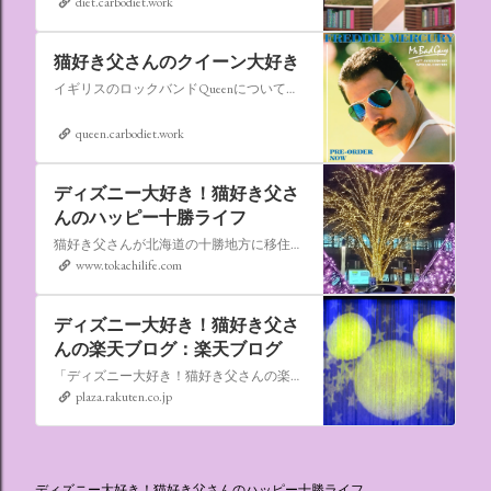
diet.carbodiet.work
猫好き父さんのクイーン大好き
イギリスのロックバンドQueenについての情報をアップします。
queen.carbodiet.work
ディズニー大好き！猫好き父さ
んのハッピー十勝ライフ
猫好き父さんが北海道の十勝地方に移住しました。なれない北海道の暮らしについてお伝えします。
www.tokachilife.com
ディズニー大好き！猫好き父さ
んの楽天ブログ：楽天ブログ
「ディズニー大好き！猫好き父さんの楽天ブログ」にようこそ！ いろんなブログサービスが廃止になるなか満を持して楽天ブログをはじめようと思います。 よろしくお願いいたします。
plaza.rakuten.co.jp
ディズニー大好き！猫好き父さんのハッピー十勝ライフ