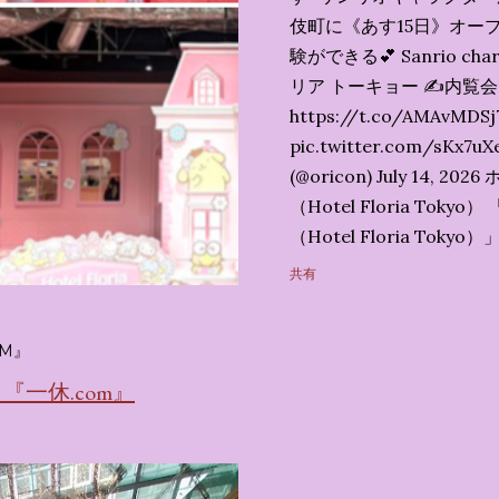
伎町に《あす15日》オープ
験ができる💕 Sanrio char
リア トーキョー ✍️内覧
https://t.co/AMAvMDSj
pic.twitter.com/sK
(@oricon) July 14,
（Hotel Floria To
（Hotel Floria To
ではなく、2026年7月1
共有
サンリオキャラクターズの
名称です。 韓国で話題を
M』
考える夢のホテル」とい
の日本初上陸となります。
一休.com』
テルにチェックインして
別な空間が演出されてい
まりに分けてご紹介します。