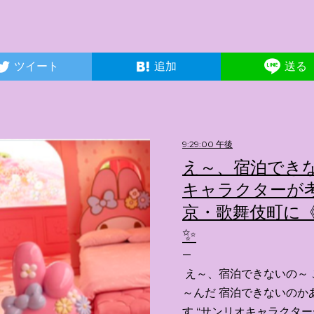
ツイート
追加
送る
9:29:00 午後
え～、宿泊できな
キャラクターが考
京・歌舞伎町に《
✨️
え～、宿泊できないの～ 
～んだ 宿泊できないのか
す “サンリオキャラクタ