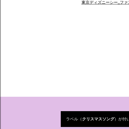
東京ディズニーシー_ファ
ラベル（
クリスマスソング
）が付
投