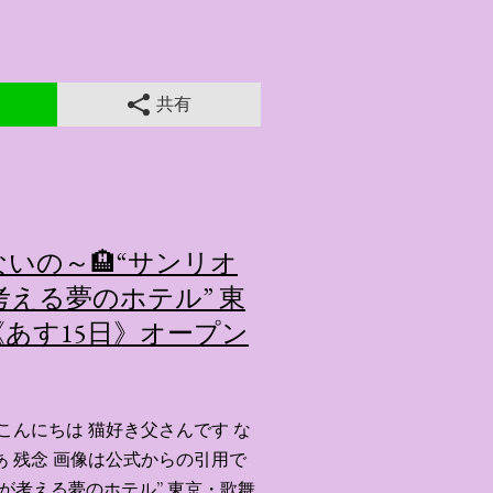
共有
いの～🏨“サンリオ
える夢のホテル” 東
あす15日》オープン
こんにちは 猫好き父さんです な
あ 残念 画像は公式からの引用で
ーが考える夢のホテル” 東京・歌舞