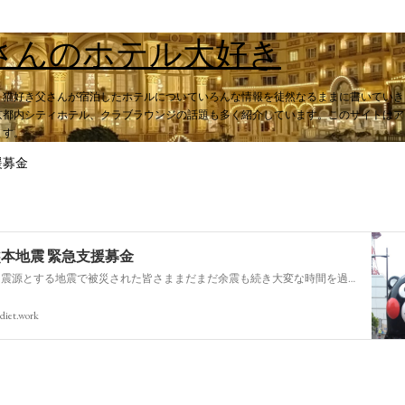
スキップしてメイン コンテンツに移動
さんのホテル大好き
。猫好き父さんが宿泊したホテルについていろんな情報を徒然なるままに書いていき
都内シティホテル、クラブラウンジの話題も多く紹介しています。このサイトはアフィ
ます。
援募金
熊本地震 緊急支援募金
今回の熊本を震源とする地震で被災された皆さままだまだ余震も続き大変な時間を過ごされていると思います。心よりお見舞い申し上げます
diet.work