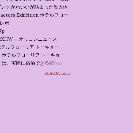
ン✨️ かわいいが詰まった没入体
acters Exhibition ホテルフロー
会レポ
7p
x7uXeXHW — オリコンニュース
 2026 ホテルフローリア トーキョー
kyo） 「ホテルフローリア トーキョー
kyo）」 は、実際に宿泊できる宿泊施設
5日から東京・新宿でスタートする
READ MORE »
体験型・没入型展示イベント の
呼んだ「サンリオキャラクターが
うテーマの展覧会で、今回が待望
 まるで本当にラグジュアリーホ
ルームツアーを楽しむような、特
ます。その魅力をいくつかのかた
 🔑 1. コンセプトは「サンリオ