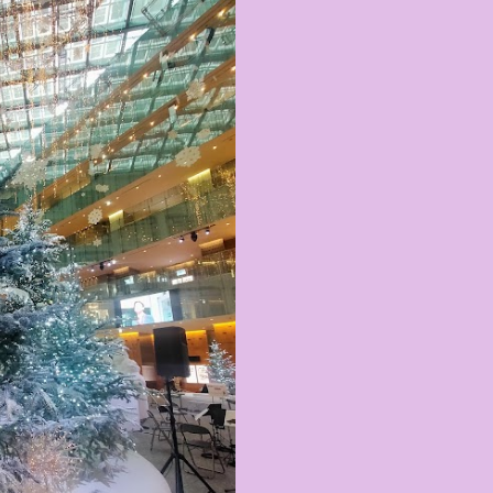
キャラが考える夢のホテル
的に知られるクリエイティブ
手掛けており、五感を刺
トーリー性の高い全11の
す。 チェックインからス
かなエントランスロビー
ホテルに滞在するかのよ
いきます。ロビーではお
迎えてくれます。 幻想的
ちたガーデンや、美しい
は本物の砂を使ったピン
の隣に座れるエリア）な
広がります。 🛌 2. 
ム）」 イベントの目玉と
クターたちがそれぞれの“
ンした客室のエリアです。 