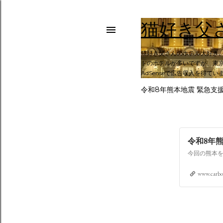
猫好き父
猫好き父さんのホテル大好き
トのホテルが多いですが、東京
AdSenseで広告収入を得てい
令和8年熊本地震 緊急支
令和8年
www.carbo