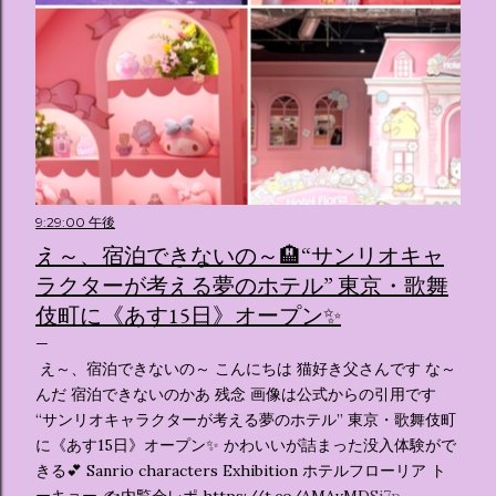
9:29:00 午後
え～、宿泊できないの～🏨“サンリオキャ
ラクターが考える夢のホテル” 東京・歌舞
伎町に《あす15日》オープン✨️
え～、宿泊できないの～ こんにちは 猫好き父さんです な～
んだ 宿泊できないのかあ 残念 画像は公式からの引用です
“サンリオキャラクターが考える夢のホテル” 東京・歌舞伎町
に《あす15日》オープン✨️ かわいいが詰まった没入体験がで
きる💕 Sanrio characters Exhibition ホテルフローリア ト