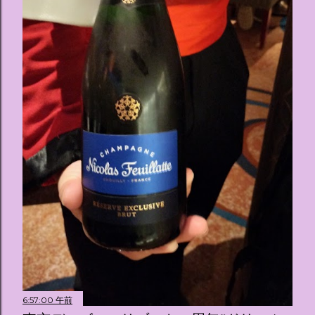
たポムポムプリンが出迎えてくれます。 幻想的な共有スペー
ス ：きらめく光に満ちたガーデンや、美しいボールルーム
（舞踏会）、さらには本物の砂を使ったピンク色の美しいビ
ーチ（ポチャッコの隣に座れるエリア）など、写真映え間違
いなしの空間が広がります。 🛌 2. 個性あふれる「9つの客室
（テーマルーム）」 イベントの目玉となるのが、サンリオの
人気キャラクターたちがそれぞれの“好き”や理想を詰め込ん
でデザインした客室のエリアです。 ハローキティ...
6:57:00 午前