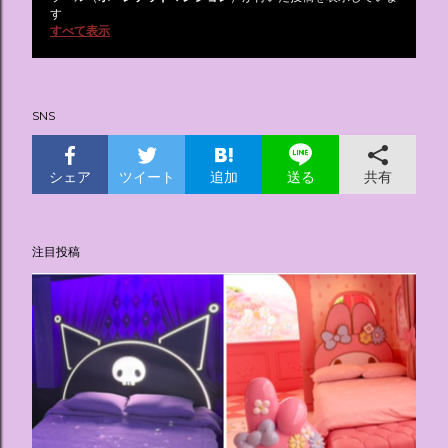
投
す
すべて表示
稿
SNS
シェア
ツイート
追加
共有
送る
注目投稿