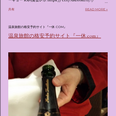
ーキョー ✍️内覧会レポ https://t.co/AMAvMDSj7p
pic.twitter.com/sKx7uXeXHW — オリコンニュース
共有
READ MORE »
(@oricon) July 14, 2026 ホテルフローリア トーキョー
（Hotel Floria Tokyo） 「ホテルフローリア トーキョー
（Hotel Floria Tokyo）」 は、実際に宿泊できる宿泊施設で
温泉旅館の格安予約サイト『一休.COM』
はなく、2026年7月15日から東京・新宿でスタートする サン
温泉旅館の格安予約サイト『一休.com』
リオキャラクターズの体験型・没入型展示イベント の名称で
す。 韓国で話題を呼んだ「サンリオキャラクターが考える夢
のホテル」というテーマの展覧会で、今回が待望の日本初上
陸となります。 まるで本当にラグジュアリーホテルにチェッ
クインしてルームツアーを楽しむような、特別な空間が演出
されています。その魅力をいくつかのかたまりに分けてご紹
介します。 🔑 1. コンセプトは「サンリオキャラが考える夢
のホテル」 デジタルメディア技術で世界的に知られるクリエ
イティブプロダクション「d'strict」が手掛けており、五感を
刺激する美しいデジタルアートとストーリー性の高い全11の
テーマブースで構成されています。 チェックインからスター
ト ：ピンクを基調とした華やかなエントランスロビーでルー
ムキーを受け取り、まるでホテルに滞在するかのような没入
感を味わいながら進んでいきます。ロビーではお花をまとっ