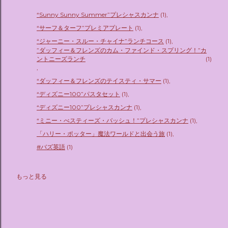
“Sunny Sunny Summer”プレシャスカンナ
1
“サーフ＆ターフ”プレミアプレート
1
“ジャーニー・スルー・チャイナ”ランチコース
1
”ダッフィー＆フレンズのカム・ファインド・スプリング！”カ
ントニーズランチ
1
“ダッフィー＆フレンズのテイスティ・サマー
1
“ディズニー100”パスタセット
1
“ディズニー100”プレシャスカンナ
1
“ミニー・べスティーズ・バッシュ！”プレシャスカンナ
1
「ハリー・ポッター」魔法ワールドと出会う旅
1
#バズ英語
1
もっと見る
#プラナ東京ベイ
2
10月12日水曜よる9時
1
12月27日宿泊分まで延長
1
１ベッドルームデラックス
1
2.5次元ミュージカル
1
2024年春開業予定
1
35周年
2
３時のヒロイン
1
40周年
5
4Fit
1
4人で宿泊可
4