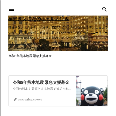
スキップしてメイン コンテンツに移動
猫好き父さんのホテル大好き
猫好き父さんのホテル大好き。猫好き父さんが宿泊したホテルについて
いろんな情報を徒然なるままに書いていきます。東京ディズニーリゾー
トのホテルが多いですが、東京都内シティホテル、クラブラウンジの話
題も多く紹介しています。このサイトはアフィリエイトとGoogle
AdSenseで広告収入を得ています。
令和8年熊本地震 緊急支援募金
令和8年熊本地震 緊急支援募金
今回の熊本を震源とする地震で被災された皆さままだまだ余震も続き大変な時間を過ごされていると思います。心よりお見舞い申し上げます
www.carbodiet.work