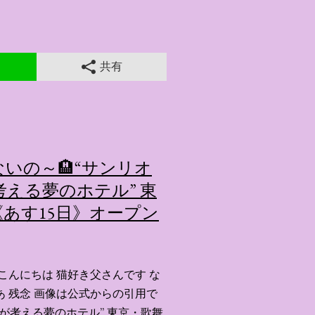
共有
いの～🏨“サンリオ
える夢のホテル” 東
あす15日》オープン
こんにちは 猫好き父さんです な
あ 残念 画像は公式からの引用で
ーが考える夢のホテル” 東京・歌舞