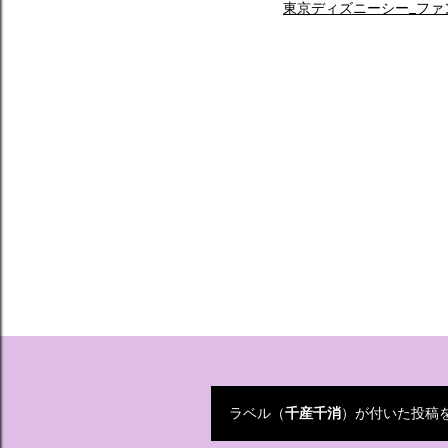
東京ディズニーシー_ファ
ラベル（
千産千消
）が付いた投稿
投