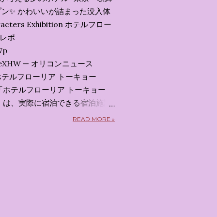
ン✨️ かわいいが詰まった没入体
acters Exhibition ホテルフロー
会レポ
7p
x7uXeXHW — オリコンニュース
 2026 ホテルフローリア トーキョー
kyo） 「ホテルフローリア トーキョー
kyo）」 は、実際に宿泊できる宿泊施設
5日から東京・新宿でスタートする
READ MORE »
体験型・没入型展示イベント の
呼んだ「サンリオキャラクターが
うテーマの展覧会で、今回が待望
 まるで本当にラグジュアリーホ
ルームツアーを楽しむような、特
ます。その魅力をいくつかのかた
 🔑 1. コンセプトは「サンリオ