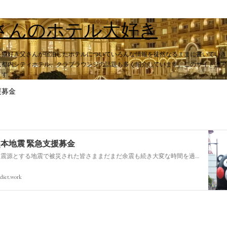
スキップしてメイン コンテンツに移動
さんのホテル大好き
。猫好き父さんが宿泊したホテルについていろんな情報を徒然なるままに書いていき
都内シティホテル、クラブラウンジの話題も多く紹介しています。このサイトはアフィ
ます。
援募金
熊本地震 緊急支援募金
今回の熊本を震源とする地震で被災された皆さままだまだ余震も続き大変な時間を過ごされていると思います。心よりお見舞い申し上げます
diet.work