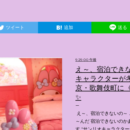
ツイート
追加
送る
9:29:00 午後
え～、宿泊できな
キャラクターが考
京・歌舞伎町に《
✨️
え～、宿泊できないの～ 
～んだ 宿泊できないのか
す “サンリオキャラクタ