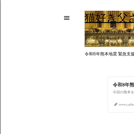
猫好き父
猫好き父さんのホテル大好き
トのホテルが多いですが、東京
AdSenseで広告収入を得てい
令和8年熊本地震 緊急支
令和8年
www.carbo