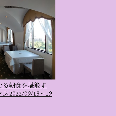
キャラが考える夢のホテル
的に知られるクリエイティブ
手掛けており、五感を刺
トーリー性の高い全11の
す。 チェックインからス
かなエントランスロビー
ホテルに滞在するかのよ
いきます。ロビーではお
迎えてくれます。 幻想的
ちたガーデンや、美しい
は本物の砂を使ったピン
の隣に座れるエリア）な
なる朝食を堪能す
広がります。 🛌 2. 
022/09/18～19
ム）」 イベントの目玉と
クターたちがそれぞれの“
ンした客室のエリアです。 