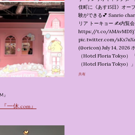
伎町に《あす15日》オープ
験ができる💕 Sanrio char
リア トーキョー ✍️内覧
https://t.co/AMAvMDSj
pic.twitter.com/sK
(@oricon) July 14,
（Hotel Floria To
（Hotel Floria To
ではなく、2026年7月1
共有
サンリオキャラクターズの
名称です。 韓国で話題を
M』
考える夢のホテル」とい
の日本初上陸となります。
一休.com』
テルにチェックインして
別な空間が演出されてい
まりに分けてご紹介します。