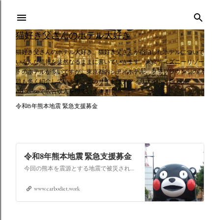
スキップしてメイン コンテンツに移動
猫好き父さんのホテル大好き
猫好き父さんのホテル大好き。猫好き父さんが宿泊したホテルについて
いろんな情報を徒然なるままに書いていきます。東京ディズニーリゾー
トのホテルが多いですが、東京都内シティホテル、クラブラウンジの話
題も多く紹介しています。このサイトはアフィリエイトとGoogle
AdSenseで広告収入を得ています。
令和8年熊本地震 緊急支援募金
令和8年熊本地震 緊急支援募金
今回の熊本を震源とする地震で被災された皆さままだまだ余震も続き大変な時間を過ごされていると思います。心よりお見舞い申し上げます
www.carbodiet.work