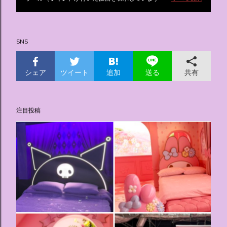
投
稿
SNS
シェア
ツイート
追加
共有
送る
注目投稿