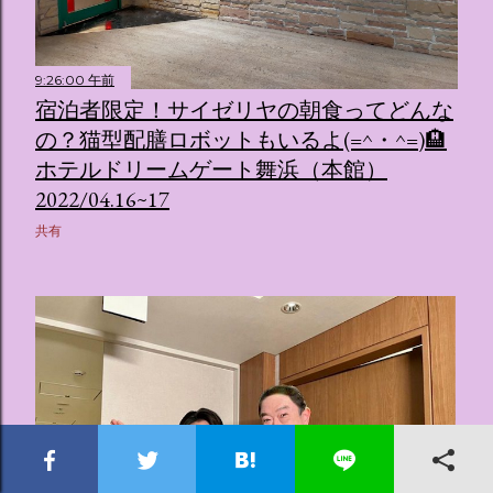
9:26:00 午前
宿泊者限定！サイゼリヤの朝食ってどんな
の？猫型配膳ロボットもいるよ(=^・^=)🏨
ホテルドリームゲート舞浜（本館）
2022/04.16~17
共有