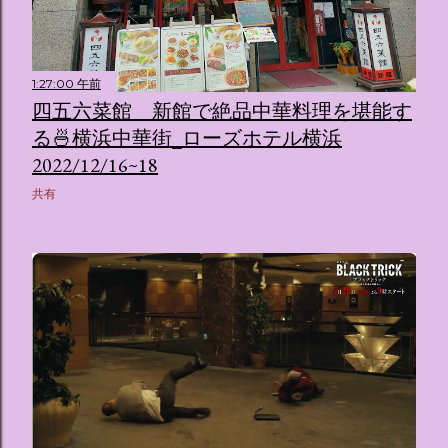
1:27:00 午前
四五六菜館 新館で絶品中華料理を堪能す
る🍜横浜中華街_ローズホテル横浜
2022/12/16~18
共有