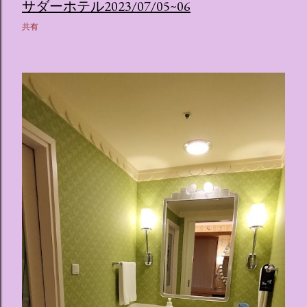
ス ：きらめく光に満ちたガーデンや、美しいボールルーム
サダーホテル2023/07/05~06
（舞踏会）、さらには本物の砂を使ったピンク色の美しいビ
共有
ーチ（ポチャッコの隣に座れるエリア）など、写真映え間違
いなしの空間が広がります。 🛌 2. 個性あふれる「9つの客室
（テーマルーム）」 イベントの目玉となるのが、サンリオの
人気キャラクターたちがそれぞれの“好き”や理想を詰め込ん
でデザインした客室のエリアです。 ハローキティ...