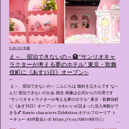
9:29:00 午後
え～、宿泊できないの～🏨“サンリオキャ
ラクターが考える夢のホテル” 東京・歌舞
伎町に《あす15日》オープン✨️
え～、宿泊できないの～ こんにちは 猫好き父さんです な～
んだ 宿泊できないのかあ 残念 画像は公式からの引用です
“サンリオキャラクターが考える夢のホテル” 東京・歌舞伎町
に《あす15日》オープン✨️ かわいいが詰まった没入体験がで
きる💕 Sanrio characters Exhibition ホテルフローリア ト
ーキョー ✍️内覧会レポ https://t.co/AMAvMDSj7p
pic.twitter.com/sKx7uXeXHW — オリコンニュース