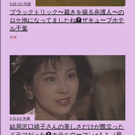
6:53:00 午前
ブラックトリック〜裁きを操る弁護人〜の
ロケ地になってましたね🏨ザキューブホテ
ル千葉
共有
3:15:00 午後
結局沢口靖子さんの美しさだけが際立った
ドラマだった🏨ホテルウーマン #１１（最