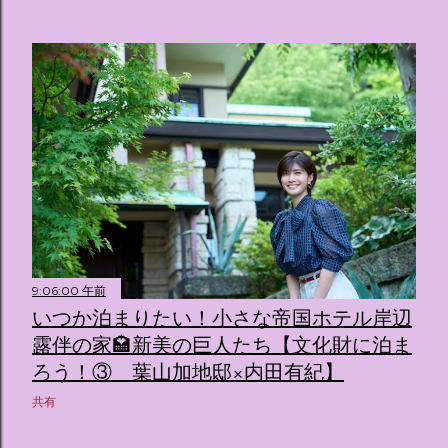
9:06:00 午前
いつか泊まりたい！小さな帝国ホテル岸辺
露伴の家🏩新美の巨人たち【文化財に泊ま
ろう！③ 葉山加地邸×内田有紀】
共有