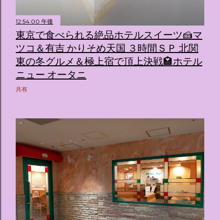
12:54:00 午後
東京で食べられる絶品ホテルスイーツ🍰マ
ツコ＆有吉 かりそめ天国 ３時間ＳＰ 北関
東の冬グルメ＆極上宿で頂上決戦🏩ホテル
ニュー オータニ
共有