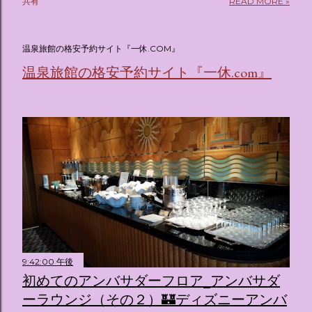
共有
READ MORE »
(@oricon) July 14, 2026 ホテルフローリア トーキョー
（Hotel Floria Tokyo） 「ホテルフローリア トーキョー
（Hotel Floria Tokyo）」 は、実際に宿泊できる宿泊施設で
温泉旅館の格安予約サイト『一休.COM』
はなく、2026年7月15日から東京・新宿でスタートする サン
温泉旅館の格安予約サイト『一休.com』
リオキャラクターズの体験型・没入型展示イベント の名称で
す。 韓国で話題を呼んだ「サンリオキャラクターが考える夢
のホテル」というテーマの展覧会で、今回が待望の日本初上
陸となります。 まるで本当にラグジュアリーホテルにチェッ
クインしてルームツアーを楽しむような、特別な空間が演出
されています。その魅力をいくつかのかたまりに分けてご紹
介します。 🔑 1. コンセプトは「サンリオキャラが考える夢
のホテル」 デジタルメディア技術で世界的に知られるクリエ
イティブプロダクション「d'strict」が手掛けており、五感を
刺激する美しいデジタルアートとストーリー性の高い全11の
テーマブースで構成されています。 チェックインからスター
ト ：ピンクを基調とした華やかなエントランスロビーでルー
9:42:00 午後
ムキーを受け取り、まるでホテルに滞在するかのような没入
初めてのアンバサダーフロア_アンバサダ
感を味わいながら進んでいきます。ロビーではお花をまとっ
ーラウンジ（その２）🏰ディズニーアンバ
たポムポムプリンが出迎えてくれます。 幻想的な共有スペー