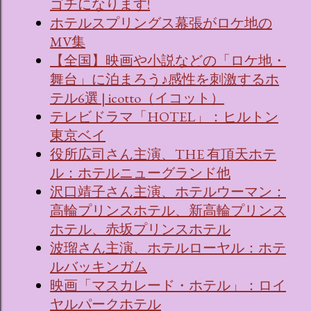
ゴチになります!
ホテルスプリングス幕張がロケ地の
MV集
【全国】映画や小説などの「ロケ地・
舞台」に泊まろう♪感性を刺激するホ
テル6選 | icotto（イコット）
テレビドラマ「HOTEL」：ヒルトン
東京ベイ
役所広司さん主演、THE 有頂天ホテ
ル：ホテルニューグランド他
沢口靖子さん主演、ホテルウーマン：
高輪プリンスホテル、新高輪プリンス
ホテル、赤坂プリンスホテル
波瑠さん主演、ホテルローヤル：ホテ
ルバッキンガム
映画「マスカレード・ホテル」：ロイ
ヤルパークホテル