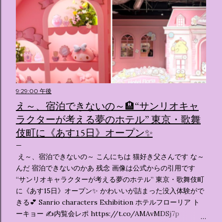
9:29:00 午後
え～、宿泊できないの～🏨“サンリオキャ
ラクターが考える夢のホテル” 東京・歌舞
伎町に《あす15日》オープン✨️
え～、宿泊できないの～ こんにちは 猫好き父さんです な～
んだ 宿泊できないのかあ 残念 画像は公式からの引用です
“サンリオキャラクターが考える夢のホテル” 東京・歌舞伎町
に《あす15日》オープン✨️ かわいいが詰まった没入体験がで
きる💕 Sanrio characters Exhibition ホテルフローリア ト
ーキョー ✍️内覧会レポ https://t.co/AMAvMDSj7p