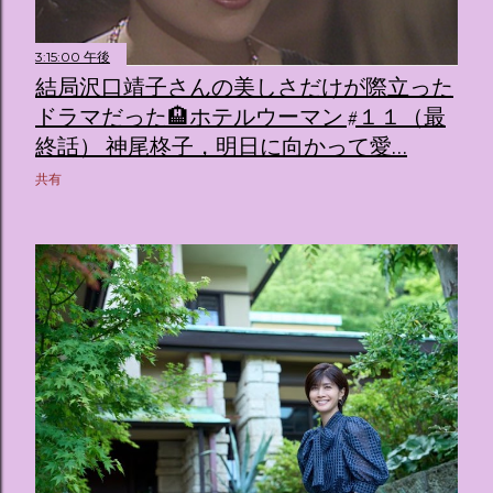
3:15:00 午後
結局沢口靖子さんの美しさだけが際立った
ドラマだった🏨ホテルウーマン #１１（最
終話） 神尾柊子，明日に向かって愛…
共有