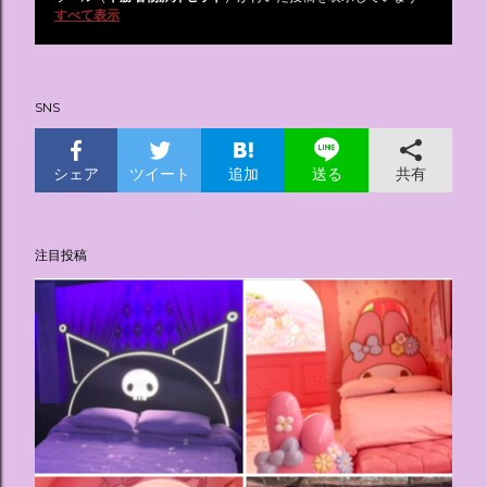
投
すべて表示
稿
SNS
シェア
ツイート
追加
共有
送る
注目投稿