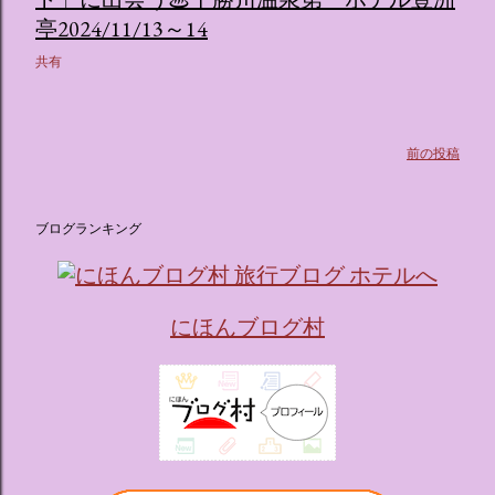
ス ：きらめく光に満ちたガーデンや、美しいボールルーム
亭2024/11/13～14
（舞踏会）、さらには本物の砂を使ったピンク色の美しいビ
共有
ーチ（ポチャッコの隣に座れるエリア）など、写真映え間違
いなしの空間が広がります。 🛌 2. 個性あふれる「9つの客室
（テーマルーム）」 イベントの目玉となるのが、サンリオの
人気キャラクターたちがそれぞれの“好き”や理想を詰め込ん
前の投稿
でデザインした客室のエリアです。 ハローキティ...
ブログランキング
にほんブログ村