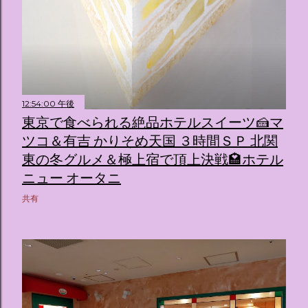
12:54:00 午後
東京で食べられる絶品ホテルスイーツ🍰マ
ツコ＆有吉 かりそめ天国 ３時間ＳＰ 北関
東の冬グルメ＆極上宿で頂上決戦🏩ホテル
ニュー オータニ
共有