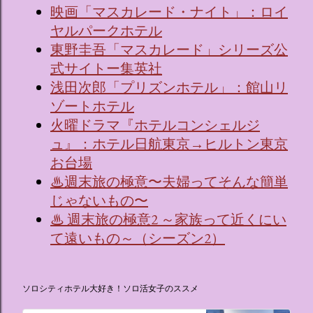
映画「マスカレード・ナイト」：ロイ
ヤルパークホテル
東野圭吾「マスカレード」シリーズ公
式サイトー集英社
浅田次郎「プリズンホテル」：館山リ
ゾートホテル
火曜ドラマ『ホテルコンシェルジ
ュ』：ホテル日航東京→ヒルトン東京
お台場
♨週末旅の極意〜夫婦ってそんな簡単
じゃないもの〜
♨ 週末旅の極意2 ～家族って近くにい
て遠いもの～（シーズン2）
ソロシティホテル大好き！ソロ活女子のススメ