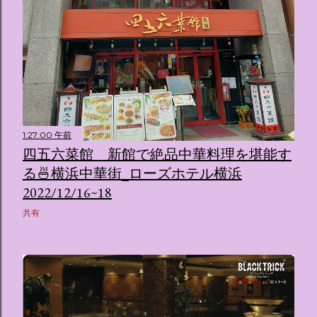
1:27:00 午前
四五六菜館 新館で絶品中華料理を堪能す
る🍜横浜中華街_ローズホテル横浜
2022/12/16~18
共有