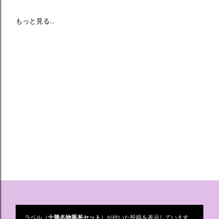
もっと見る…
ラベル（
十勝名物豚丼セット
）が付いた投稿を表示しています