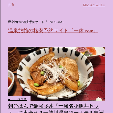
pic.twitter.com/sKx7uXeXHW — オリコンニュース
共有
READ MORE »
(@oricon) July 14, 2026 ホテルフローリア トーキョー
（Hotel Floria Tokyo） 「ホテルフローリア トーキョー
（Hotel Floria Tokyo）」 は、実際に宿泊できる宿泊施設で
温泉旅館の格安予約サイト『一休.COM』
はなく、2026年7月15日から東京・新宿でスタートする サン
温泉旅館の格安予約サイト『一休.com』
リオキャラクターズの体験型・没入型展示イベント の名称で
す。 韓国で話題を呼んだ「サンリオキャラクターが考える夢
のホテル」というテーマの展覧会で、今回が待望の日本初上
陸となります。 まるで本当にラグジュアリーホテルにチェッ
クインしてルームツアーを楽しむような、特別な空間が演出
されています。その魅力をいくつかのかたまりに分けてご紹
介します。 🔑 1. コンセプトは「サンリオキャラが考える夢
のホテル」 デジタルメディア技術で世界的に知られるクリエ
イティブプロダクション「d'strict」が手掛けており、五感を
刺激する美しいデジタルアートとストーリー性の高い全11の
テーマブースで構成されています。 チェックインからスター
ト ：ピンクを基調とした華やかなエントランスロビーでルー
4:50:00 午後
ムキーを受け取り、まるでホテルに滞在するかのような没入
朝ごはんで最強豚丼「十勝名物豚丼セッ
感を味わいながら進んでいきます。ロビーではお花をまとっ
ト」に出会う♨十勝川温泉第一ホテル豊洲
たポムポムプリンが出迎えてくれます。 幻想的な共有スペー