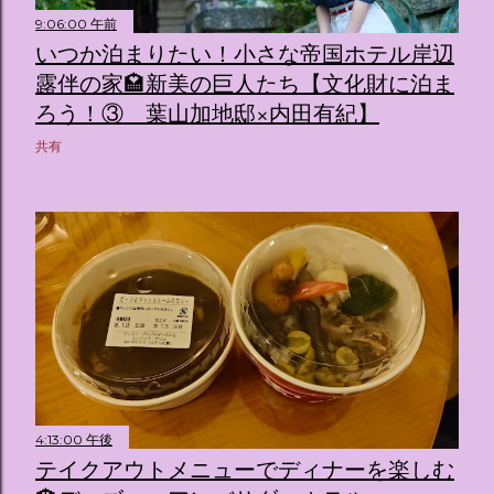
9:06:00 午前
いつか泊まりたい！小さな帝国ホテル岸辺
露伴の家🏩新美の巨人たち【文化財に泊ま
ろう！③ 葉山加地邸×内田有紀】
共有
4:13:00 午後
テイクアウトメニューでディナーを楽しむ