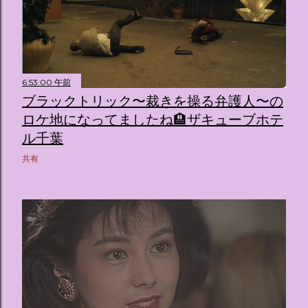
6:53:00 午前
ブラックトリック〜裁きを操る弁護人〜の
ロケ地になってましたね🏨ザキューブホテ
ル千葉
共有