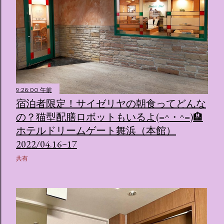
9:26:00 午前
宿泊者限定！サイゼリヤの朝食ってどんな
の？猫型配膳ロボットもいるよ(=^・^=)🏨
ホテルドリームゲート舞浜（本館）
2022/04.16~17
共有