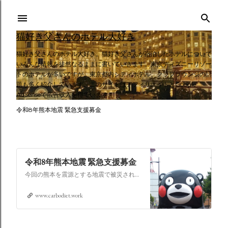
スキップしてメイン コンテンツに移動
猫好き父さんのホテル大好き
猫好き父さんのホテル大好き。猫好き父さんが宿泊したホテルについて
いろんな情報を徒然なるままに書いていきます。東京ディズニーリゾー
トのホテルが多いですが、東京都内シティホテル、クラブラウンジの話
題も多く紹介しています。このサイトはアフィリエイトとGoogle
AdSenseで広告収入を得ています。
令和8年熊本地震 緊急支援募金
令和8年熊本地震 緊急支援募金
今回の熊本を震源とする地震で被災された皆さままだまだ余震も続き大変な時間を過ごされていると思います。心よりお見舞い申し上げます
www.carbodiet.work