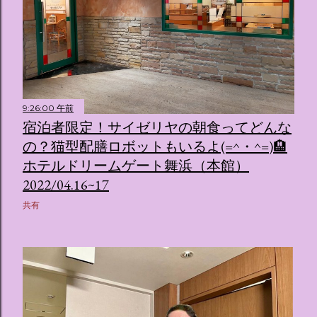
9:26:00 午前
宿泊者限定！サイゼリヤの朝食ってどんな
の？猫型配膳ロボットもいるよ(=^・^=)🏨
ホテルドリームゲート舞浜（本館）
2022/04.16~17
共有