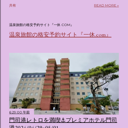
pic.twitter.com/sKx7uXeXHW — オリコンニュース
共有
READ MORE »
(@oricon) July 14, 2026 ホテルフローリア トーキョー
（Hotel Floria Tokyo） 「ホテルフローリア トーキョー
（Hotel Floria Tokyo）」 は、実際に宿泊できる宿泊施設で
温泉旅館の格安予約サイト『一休.COM』
はなく、2026年7月15日から東京・新宿でスタートする サン
温泉旅館の格安予約サイト『一休.com』
リオキャラクターズの体験型・没入型展示イベント の名称で
す。 韓国で話題を呼んだ「サンリオキャラクターが考える夢
のホテル」というテーマの展覧会で、今回が待望の日本初上
陸となります。 まるで本当にラグジュアリーホテルにチェッ
クインしてルームツアーを楽しむような、特別な空間が演出
されています。その魅力をいくつかのかたまりに分けてご紹
介します。 🔑 1. コンセプトは「サンリオキャラが考える夢
のホテル」 デジタルメディア技術で世界的に知られるクリエ
イティブプロダクション「d'strict」が手掛けており、五感を
刺激する美しいデジタルアートとストーリー性の高い全11の
テーマブースで構成されています。 チェックインからスター
ト ：ピンクを基調とした華やかなエントランスロビーでルー
6:29:00 午前
ムキーを受け取り、まるでホテルに滞在するかのような没入
門司港レトロを満喫⚓プレミアホテル門司
感を味わいながら進んでいきます。ロビーではお花をまとっ
港2024/04/29~05/01
たポムポムプリンが出迎えてくれます。 幻想的な共有スペー