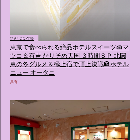
12:54:00 午後
東京で食べられる絶品ホテルスイーツ🍰マ
ツコ＆有吉 かりそめ天国 ３時間ＳＰ 北関
東の冬グルメ＆極上宿で頂上決戦🏩ホテル
ニュー オータニ
共有