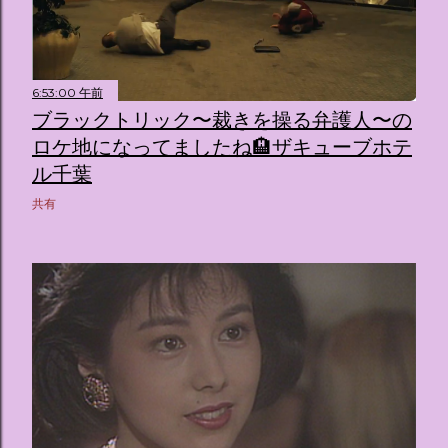
6:53:00 午前
ブラックトリック〜裁きを操る弁護人〜の
ロケ地になってましたね🏨ザキューブホテ
ル千葉
共有