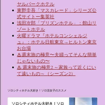
ヤルパークホテル
東野圭吾「マスカレード」シリーズ公
式サイトー集英社
浅田次郎「プリズンホテル」：館山リ
ゾートホテル
火曜ドラマ『ホテルコンシェルジ
ュ』：ホテル日航東京→ヒルトン東京
お台場
♨週末旅の極意〜夫婦ってそんな簡単
じゃないもの〜
♨ 週末旅の極意2 ～家族って近くにい
て遠いもの～（シーズン2）
ソロシティホテル大好き！ソロ活女子のススメ
ソロシティホテル大好き！ソロ