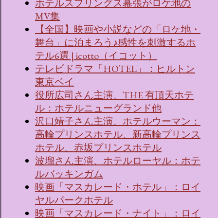
ホテルスプリングス幕張がロケ地の
MV集
【全国】映画や小説などの「ロケ地・
舞台」に泊まろう♪感性を刺激するホ
テル6選 | icotto（イコット）
テレビドラマ「HOTEL」：ヒルトン
東京ベイ
役所広司さん主演、THE 有頂天ホテ
ル：ホテルニューグランド他
沢口靖子さん主演、ホテルウーマン：
高輪プリンスホテル、新高輪プリンス
ホテル、赤坂プリンスホテル
波瑠さん主演、ホテルローヤル：ホテ
ルバッキンガム
映画「マスカレード・ホテル」：ロイ
ヤルパークホテル
映画「マスカレード・ナイト」：ロイ