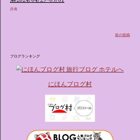
ス ：きらめく光に満ちたガーデンや、美しいボールルーム
共有
（舞踏会）、さらには本物の砂を使ったピンク色の美しいビ
ーチ（ポチャッコの隣に座れるエリア）など、写真映え間違
いなしの空間が広がります。 🛌 2. 個性あふれる「9つの客室
（テーマルーム）」 イベントの目玉となるのが、サンリオの
前の投稿
人気キャラクターたちがそれぞれの“好き”や理想を詰め込ん
でデザインした客室のエリアです。 ハローキティ...
ブログランキング
にほんブログ村