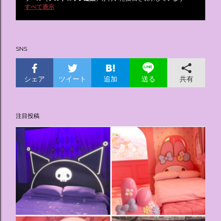
投
すべて表示
稿
SNS
シェア
ツイート
追加
共有
送る
注目投稿