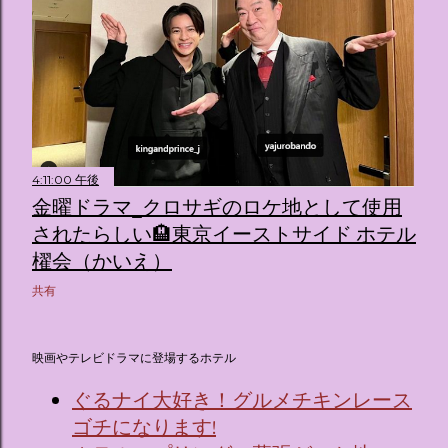
4:11:00 午後
金曜ドラマ_クロサギのロケ地として使用
されたらしい🏨東京イーストサイド ホテル
櫂会（かいえ）
共有
映画やテレビドラマに登場するホテル
ぐるナイ大好き！グルメチキンレース
ゴチになります!