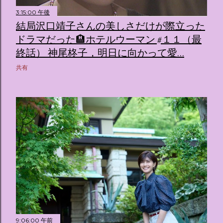
3:15:00 午後
結局沢口靖子さんの美しさだけが際立った
ドラマだった🏨ホテルウーマン #１１（最
終話） 神尾柊子，明日に向かって愛…
共有
9:06:00 午前