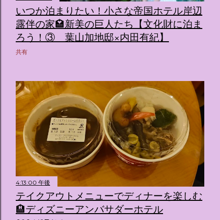
いつか泊まりたい！小さな帝国ホテル岸辺
露伴の家🏩新美の巨人たち【文化財に泊ま
ろう！③ 葉山加地邸×内田有紀】
共有
4:13:00 午後
テイクアウトメニューでディナーを楽しむ
🏨ディズニーアンバサダーホテル