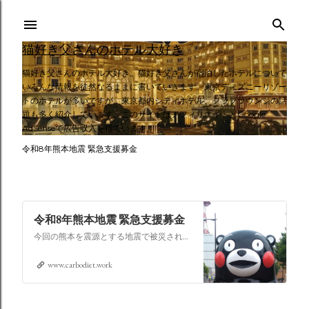
スキップしてメイン コンテンツに移動
猫好き父さんのホテル大好き
猫好き父さんのホテル大好き。猫好き父さんが宿泊したホテルについて
いろんな情報を徒然なるままに書いていきます。東京ディズニーリゾー
トのホテルが多いですが、東京都内シティホテル、クラブラウンジの話
題も多く紹介しています。このサイトはアフィリエイトとGoogle
AdSenseで広告収入を得ています。
令和8年熊本地震 緊急支援募金
令和8年熊本地震 緊急支援募金
今回の熊本を震源とする地震で被災された皆さままだまだ余震も続き大変な時間を過ごされていると思います。心よりお見舞い申し上げます
www.carbodiet.work