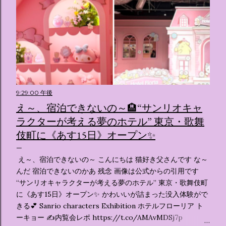
9:29:00 午後
え～、宿泊できないの～🏨“サンリオキャ
ラクターが考える夢のホテル” 東京・歌舞
伎町に《あす15日》オープン✨️
え～、宿泊できないの～ こんにちは 猫好き父さんです な～
んだ 宿泊できないのかあ 残念 画像は公式からの引用です
“サンリオキャラクターが考える夢のホテル” 東京・歌舞伎町
に《あす15日》オープン✨️ かわいいが詰まった没入体験がで
きる💕 Sanrio characters Exhibition ホテルフローリア ト
ーキョー ✍️内覧会レポ https://t.co/AMAvMDSj7p