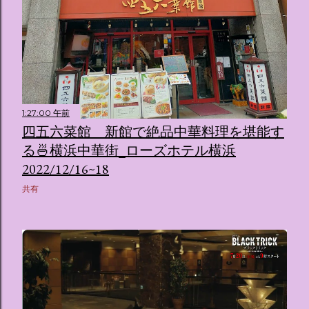
1:27:00 午前
四五六菜館 新館で絶品中華料理を堪能す
る🍜横浜中華街_ローズホテル横浜
2022/12/16~18
共有