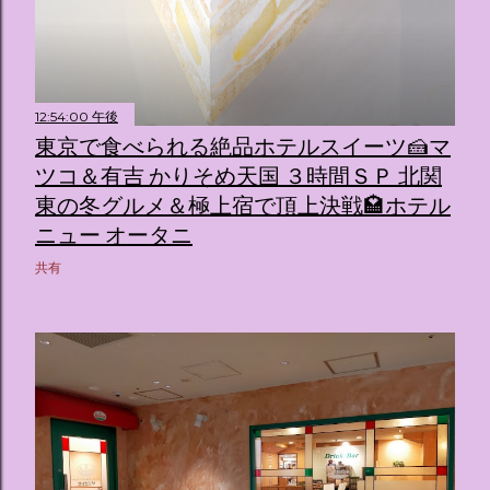
12:54:00 午後
東京で食べられる絶品ホテルスイーツ🍰マ
ツコ＆有吉 かりそめ天国 ３時間ＳＰ 北関
東の冬グルメ＆極上宿で頂上決戦🏩ホテル
ニュー オータニ
共有