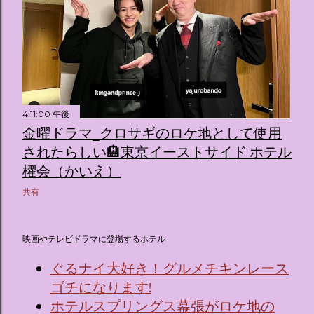
4:11:00 午後
金曜ドラマ_クロサギのロケ地として使用
されたらしい🏨東京イーストサイド ホテル
櫂会（かいえ）
共有
映画やテレビドラマに登場するホテル
ぐるナイ大好き！グルメチキンレース
ゴチになります!
ホテルスプリングス幕張がロケ地の