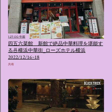
1:27:00 午前
四五六菜館 新館で絶品中華料理を堪能す
る🍜横浜中華街_ローズホテル横浜
2022/12/16~18
共有