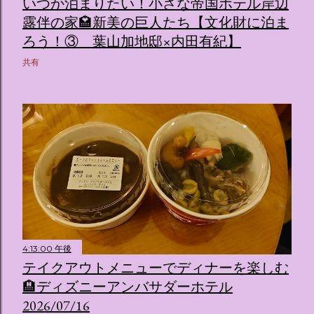
いつか泊まりたい！小さな帝国ホテル岸辺
露伴の家🏩新美の巨人たち【文化財に泊ま
ろう！③ 葉山加地邸×内田有紀】
共有
4:13:00 午後
テイクアウトメニューでディナーを楽しむ
🏨ディズニーアンバサダーホテル
2026/07/16