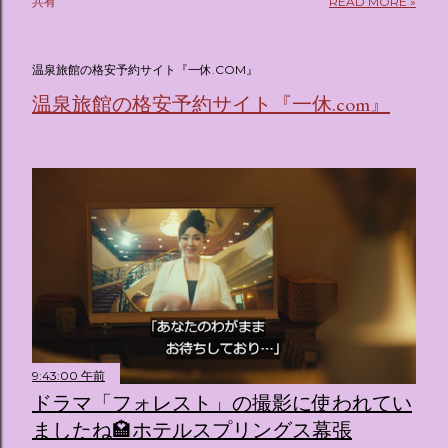
共有
READ MORE »
(@oricon) July 14, 2026 ホテルフローリア トーキョー
（Hotel Floria Tokyo） 「ホテルフローリア トーキョー
（Hotel Floria Tokyo）」 は、実際に宿泊できる宿泊施設で
温泉旅館の格安予約サイト『一休.COM』
はなく、2026年7月15日から東京・新宿でスタートする サン
温泉旅館の格安予約サイト『一休.com』
リオキャラクターズの体験型・没入型展示イベント の名称で
す。 韓国で話題を呼んだ「サンリオキャラクターが考える夢
のホテル」というテーマの展覧会で、今回が待望の日本初上
陸となります。 まるで本当にラグジュアリーホテルにチェッ
クインしてルームツアーを楽しむような、特別な空間が演出
されています。その魅力をいくつかのかたまりに分けてご紹
介します。 🔑 1. コンセプトは「サンリオキャラが考える夢
のホテル」 デジタルメディア技術で世界的に知られるクリエ
イティブプロダクション「d'strict」が手掛けており、五感を
刺激する美しいデジタルアートとストーリー性の高い全11の
テーマブースで構成されています。 チェックインからスター
ト ：ピンクを基調とした華やかなエントランスロビーでルー
9:43:00 午前
ムキーを受け取り、まるでホテルに滞在するかのような没入
ドラマ「フォレスト」の撮影に使われてい
感を味わいながら進んでいきます。ロビーではお花をまとっ
ましたね🏩ホテルスプリングス幕張
たポムポムプリンが出迎えてくれます。 幻想的な共有スペー