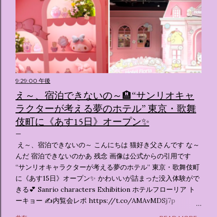
9:29:00 午後
え～、宿泊できないの～🏨“サンリオキャ
ラクターが考える夢のホテル” 東京・歌舞
伎町に《あす15日》オープン✨️
え～、宿泊できないの～ こんにちは 猫好き父さんです な～
んだ 宿泊できないのかあ 残念 画像は公式からの引用です
“サンリオキャラクターが考える夢のホテル” 東京・歌舞伎町
に《あす15日》オープン✨️ かわいいが詰まった没入体験がで
きる💕 Sanrio characters Exhibition ホテルフローリア ト
ーキョー ✍️内覧会レポ https://t.co/AMAvMDSj7p
pic.twitter.com/sKx7uXeXHW — オリコンニュース