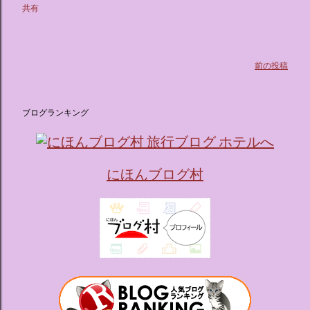
ス ：きらめく光に満ちたガーデンや、美しいボールルーム
共有
（舞踏会）、さらには本物の砂を使ったピンク色の美しいビ
ーチ（ポチャッコの隣に座れるエリア）など、写真映え間違
いなしの空間が広がります。 🛌 2. 個性あふれる「9つの客室
（テーマルーム）」 イベントの目玉となるのが、サンリオの
前の投稿
人気キャラクターたちがそれぞれの“好き”や理想を詰め込ん
でデザインした客室のエリアです。 ハローキティ...
ブログランキング
にほんブログ村