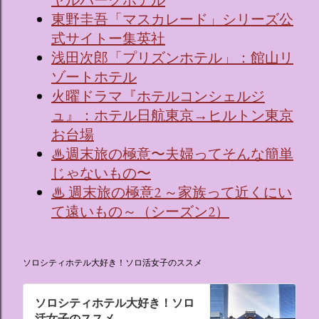
ヤルパークホテル
東野圭吾「マスカレード」シリーズ公
式サイトー集英社
浅田次郎「プリズンホテル」：館山リ
ゾートホテル
火曜ドラマ『ホテルコンシェルジ
ュ』：ホテル日航東京→ヒルトン東京
お台場
♨週末旅の極意〜夫婦ってそんな簡単
じゃないもの〜
♨ 週末旅の極意2 ～家族って近くにい
て遠いもの～（シーズン2）
ソロシティホテル大好き！ソロ活女子のススメ
ソロシティホテル大好き！ソロ
活女子のススメ