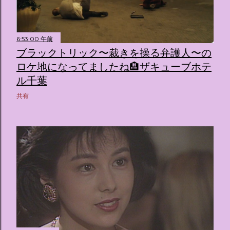
6:53:00 午前
ブラックトリック〜裁きを操る弁護人〜の
ロケ地になってましたね🏨ザキューブホテ
ル千葉
共有