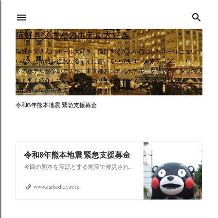
スキップしてメイン コンテンツに移動
猫好き父さんのホテル大好き
猫好き父さんのホテル大好き。猫好き父さんが宿泊したホテルについて
いろんな情報を徒然なるままに書いていきます。東京ディズニーリゾー
トのホテルが多いですが、東京都内シティホテル、クラブラウンジの話
題も多く紹介しています。このサイトはアフィリエイトとGoogle
AdSenseで広告収入を得ています。
令和8年熊本地震 緊急支援募金
令和8年熊本地震 緊急支援募金
今回の熊本を震源とする地震で被災された皆さままだまだ余震も続き大変な時間を過ごされていると思います。心よりお見舞い申し上げます
www.carbodiet.work