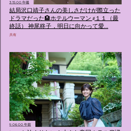
3:15:00 午後
結局沢口靖子さんの美しさだけが際立った
ドラマだった🏨ホテルウーマン #１１（最
終話） 神尾柊子，明日に向かって愛…
共有
9:06:00 午前