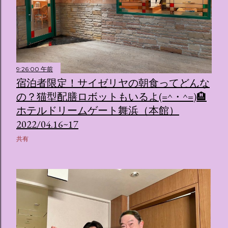
9:26:00 午前
宿泊者限定！サイゼリヤの朝食ってどんな
の？猫型配膳ロボットもいるよ(=^・^=)🏨
ホテルドリームゲート舞浜（本館）
2022/04.16~17
共有