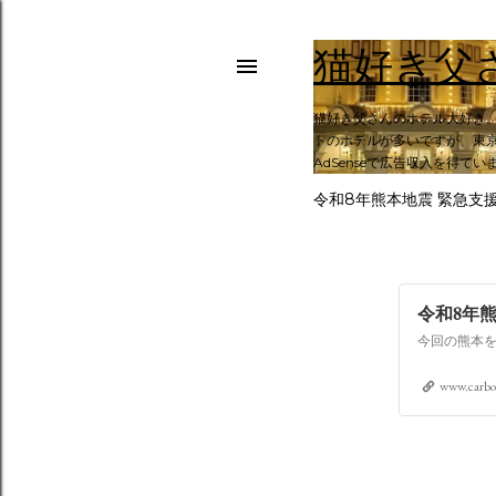
猫好き父
猫好き父さんのホテル大好き
トのホテルが多いですが、東京
AdSenseで広告収入を得てい
令和8年熊本地震 緊急支
令和8年
www.carbo