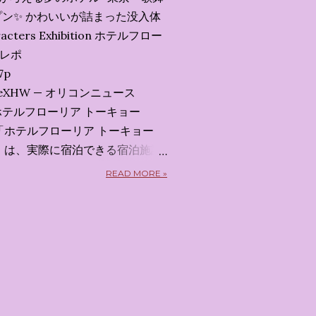
ン✨️ かわいいが詰まった没入体
acters Exhibition ホテルフロー
会レポ
7p
x7uXeXHW — オリコンニュース
 2026 ホテルフローリア トーキョー
kyo） 「ホテルフローリア トーキョー
kyo）」 は、実際に宿泊できる宿泊施設
5日から東京・新宿でスタートする
READ MORE »
体験型・没入型展示イベント の
呼んだ「サンリオキャラクターが
うテーマの展覧会で、今回が待望
 まるで本当にラグジュアリーホ
ルームツアーを楽しむような、特
ます。その魅力をいくつかのかた
 🔑 1. コンセプトは「サンリオ