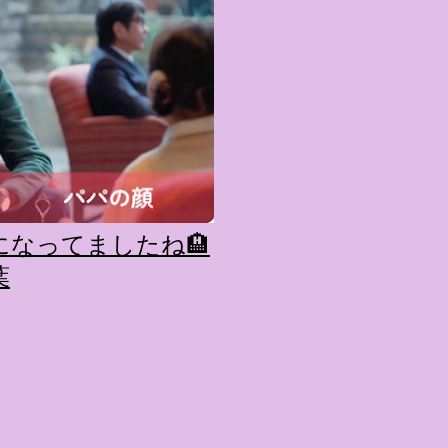
キャラが考える夢のホテル
的に知られるクリエイティブ
手掛けており、五感を刺
トーリー性の高い全11の
す。 チェックインからス
かなエントランスロビー
ホテルに滞在するかのよ
いきます。ロビーではお
迎えてくれます。 幻想的
なってましたね🏨
ちたガーデンや、美しい
葉
は本物の砂を使ったピン
の隣に座れるエリア）な
広がります。 🛌 2. 
ム）」 イベントの目玉と
クターたちがそれぞれの“
ンした客室のエリアです。 