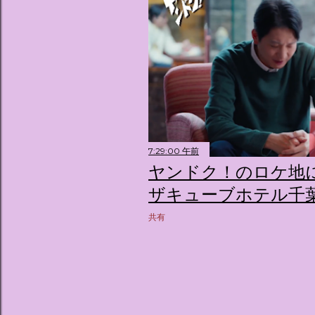
7:29:00 午前
ヤンドク！のロケ地に
ザキューブホテル千
共有