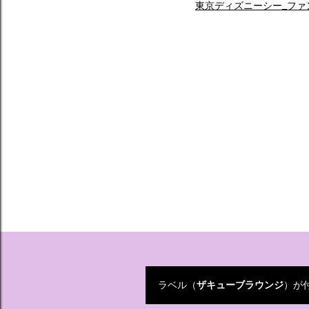
東京ディズニーシー_ファ
ラベル（
ザキューブラウンジ
）が
投