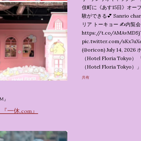
伎町に《あす15日》オープ
験ができる💕 Sanrio char
リア トーキョー ✍️内覧
https://t.co/AMAvMDSj
pic.twitter.com/sK
(@oricon) July 14,
（Hotel Floria To
（Hotel Floria To
ではなく、2026年7月1
共有
サンリオキャラクターズの
名称です。 韓国で話題を
M』
考える夢のホテル」とい
の日本初上陸となります。
一休.com』
テルにチェックインして
別な空間が演出されてい
まりに分けてご紹介します。