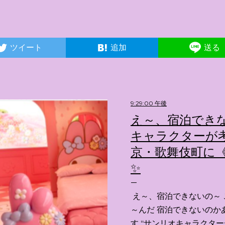
ツイート
追加
送る
9:29:00 午後
え～、宿泊できな
キャラクターが考
京・歌舞伎町に《
✨️
え～、宿泊できないの～ 
～んだ 宿泊できないのか
す “サンリオキャラクタ