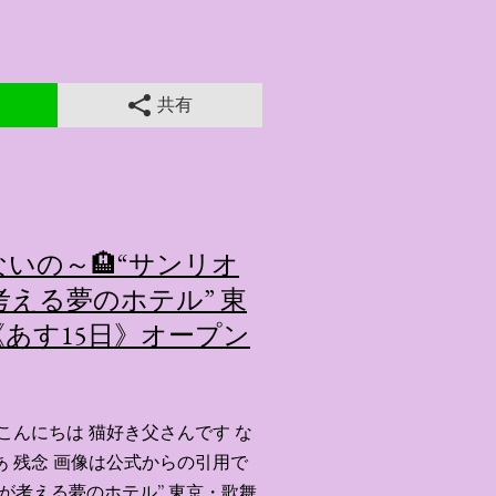
共有
いの～🏨“サンリオ
える夢のホテル” 東
あす15日》オープン
こんにちは 猫好き父さんです な
あ 残念 画像は公式からの引用で
ーが考える夢のホテル” 東京・歌舞