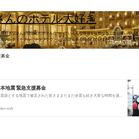
スキップしてメイン コンテンツに移動
さんのホテル大好き
。猫好き父さんが宿泊したホテルについていろんな情報を徒然なるままに書いていき
都内シティホテル、クラブラウンジの話題も多く紹介しています。このサイトはアフィ
ます。
援募金
熊本地震 緊急支援募金
今回の熊本を震源とする地震で被災された皆さままだまだ余震も続き大変な時間を過ごされていると思います。心よりお見舞い申し上げます
diet.work