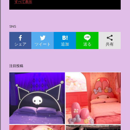
投
すべて表示
稿
SNS
シェア
ツイート
追加
共有
送る
注目投稿