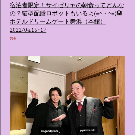
宿泊者限定！サイゼリヤの朝食ってどんな
の？猫型配膳ロボットもいるよ(=^・^=)🏨
ホテルドリームゲート舞浜（本館）
2022/04.16~17
共有