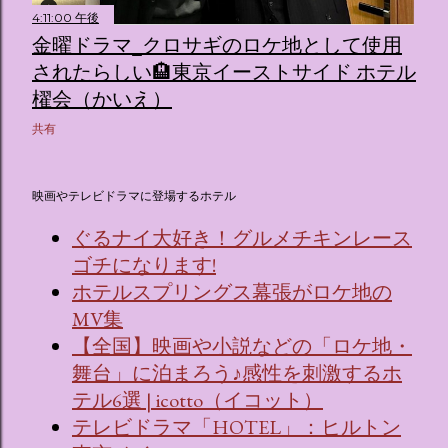
4:11:00 午後
金曜ドラマ_クロサギのロケ地として使用
されたらしい🏨東京イーストサイド ホテル
櫂会（かいえ）
共有
映画やテレビドラマに登場するホテル
ぐるナイ大好き！グルメチキンレース
ゴチになります!
ホテルスプリングス幕張がロケ地の
MV集
【全国】映画や小説などの「ロケ地・
舞台」に泊まろう♪感性を刺激するホ
テル6選 | icotto（イコット）
テレビドラマ「HOTEL」：ヒルトン