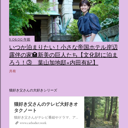
9:06:00 午前
いつか泊まりたい！小さな帝国ホテル岸辺
露伴の家🏩新美の巨人たち【文化財に泊ま
ろう！③ 葉山加地邸×内田有紀】
共有
猫好き父さんの大好きシリーズ
猫好き父さんのテレビ大好きオ
タクノート
猫好き父さんがテレビ番組やドラマ、アニメ、特撮ヒーロー,そしてダイエットについて書いたブログです。
www.carbodiet.work