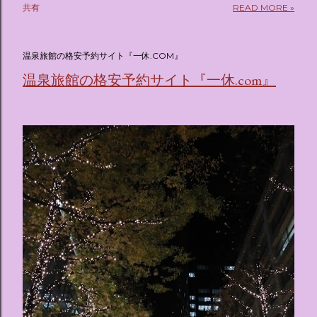
共有
READ MORE »
(@oricon) July 14, 2026 ホテルフローリア トーキョー
（Hotel Floria Tokyo） 「ホテルフローリア トーキョー
（Hotel Floria Tokyo）」 は、実際に宿泊できる宿泊施設で
温泉旅館の格安予約サイト『一休.COM』
はなく、2026年7月15日から東京・新宿でスタートする サン
温泉旅館の格安予約サイト『一休.com』
リオキャラクターズの体験型・没入型展示イベント の名称で
す。 韓国で話題を呼んだ「サンリオキャラクターが考える夢
のホテル」というテーマの展覧会で、今回が待望の日本初上
陸となります。 まるで本当にラグジュアリーホテルにチェッ
クインしてルームツアーを楽しむような、特別な空間が演出
されています。その魅力をいくつかのかたまりに分けてご紹
介します。 🔑 1. コンセプトは「サンリオキャラが考える夢
のホテル」 デジタルメディア技術で世界的に知られるクリエ
イティブプロダクション「d'strict」が手掛けており、五感を
刺激する美しいデジタルアートとストーリー性の高い全11の
テーマブースで構成されています。 チェックインからスター
ト ：ピンクを基調とした華やかなエントランスロビーでルー
ムキーを受け取り、まるでホテルに滞在するかのような没入
感を味わいながら進んでいきます。ロビーではお花をまとっ
たポムポムプリンが出迎えてくれます。 幻想的な共有スペー