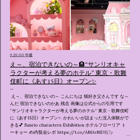
9:29:00 午後
え～、宿泊できないの～🏨“サンリオキャ
ラクターが考える夢のホテル” 東京・歌舞
伎町に《あす15日》オープン✨️
え～、宿泊できないの～ こんにちは 猫好き父さんです な～
んだ 宿泊できないのかあ 残念 画像は公式からの引用です
“サンリオキャラクターが考える夢のホテル” 東京・歌舞伎町
に《あす15日》オープン✨️ かわいいが詰まった没入体験がで
きる💕 Sanrio characters Exhibition ホテルフローリア ト
ーキョー ✍️内覧会レポ https://t.co/AMAvMDSj7p
pic.twitter.com/sKx7uXeXHW — オリコンニュース