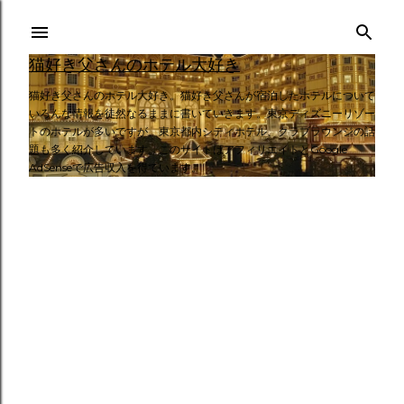
スキップしてメイン コンテンツに移動
猫好き父さんのホテル大好き
猫好き父さんのホテル大好き。猫好き父さんが宿泊したホテルについて
いろんな情報を徒然なるままに書いていきます。東京ディズニーリゾー
トのホテルが多いですが、東京都内シティホテル、クラブラウンジの話
題も多く紹介しています。このサイトはアフィリエイトとGoogle
AdSenseで広告収入を得ています。