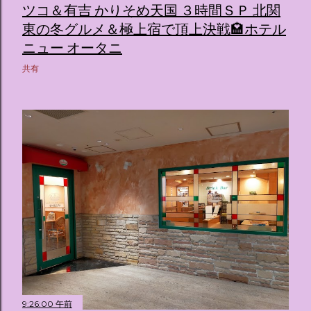
ツコ＆有吉 かりそめ天国 ３時間ＳＰ 北関
東の冬グルメ＆極上宿で頂上決戦🏩ホテル
ニュー オータニ
共有
9:26:00 午前