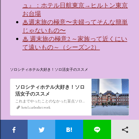
ュ』：ホテル日航東京→ヒルトン東京
お台場
♨週末旅の極意〜夫婦ってそんな簡単
じゃないもの〜
♨ 週末旅の極意2 ～家族って近くにい
て遠いもの～（シーズン2）
ソロシティホテル大好き！ソロ活女子のススメ
ソロシティホテル大好き！ソロ
活女子のススメ
これまでやったことのなかった盲点ソロ活、“なんでもない日にシティホテルに泊まる”。ソロ活女子のススメ,ソロシティホテル
hotel.carbodiet.work
ホテルを楽しむための基礎知識