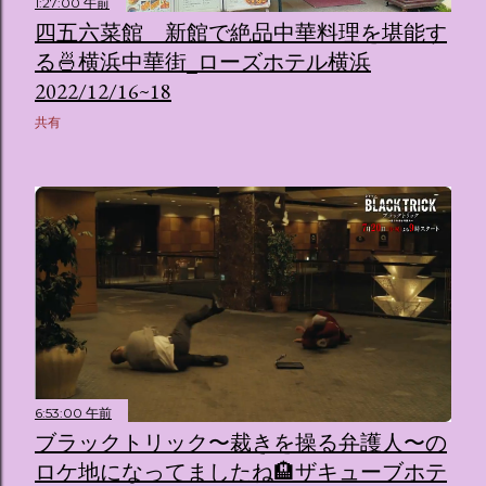
1:27:00 午前
四五六菜館 新館で絶品中華料理を堪能す
る🍜横浜中華街_ローズホテル横浜
2022/12/16~18
共有
6:53:00 午前
ブラックトリック〜裁きを操る弁護人〜の
ロケ地になってましたね🏨ザキューブホテ