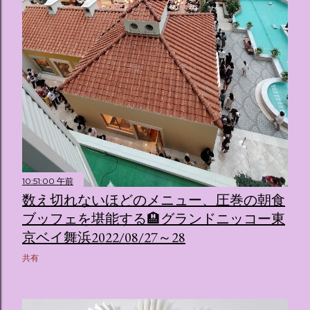
10:51:00 午前
数え切れないほどのメニュー、圧巻の朝食
ブッフェを堪能する🏨グランドニッコー東
京ベイ舞浜2022/08/27～28
共有