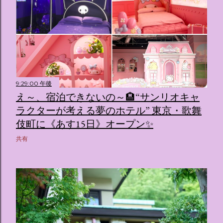
9:29:00 午後
え～、宿泊できないの～🏨“サンリオキャ
ラクターが考える夢のホテル” 東京・歌舞
伎町に《あす15日》オープン✨️
共有