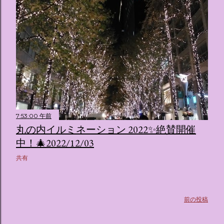
ス ：きらめく光に満ちたガーデンや、美しいボールルーム
（舞踏会）、さらには本物の砂を使ったピンク色の美しいビ
ーチ（ポチャッコの隣に座れるエリア）など、写真映え間違
いなしの空間が広がります。 🛌 2. 個性あふれる「9つの客室
（テーマルーム）」 イベントの目玉となるのが、サンリオの
人気キャラクターたちがそれぞれの“好き”や理想を詰め込ん
でデザインした客室のエリアです。 ハローキティ...
7:53:00 午前
丸の内イルミネーション 2022✨絶賛開催
中！🎄2022/12/03
共有
前の投稿