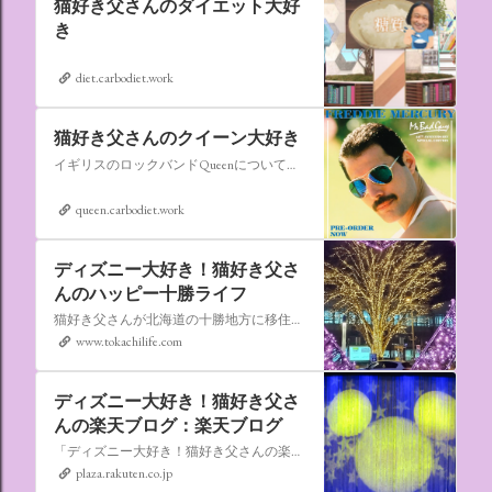
猫好き父さんのダイエット大好
き
diet.carbodiet.work
猫好き父さんのクイーン大好き
イギリスのロックバンドQueenについての情報をアップします。
queen.carbodiet.work
ディズニー大好き！猫好き父さ
んのハッピー十勝ライフ
猫好き父さんが北海道の十勝地方に移住しました。なれない北海道の暮らしについてお伝えします。
www.tokachilife.com
ディズニー大好き！猫好き父さ
んの楽天ブログ：楽天ブログ
「ディズニー大好き！猫好き父さんの楽天ブログ」にようこそ！ いろんなブログサービスが廃止になるなか満を持して楽天ブログをはじめようと思います。 よろしくお願いいたします。
plaza.rakuten.co.jp