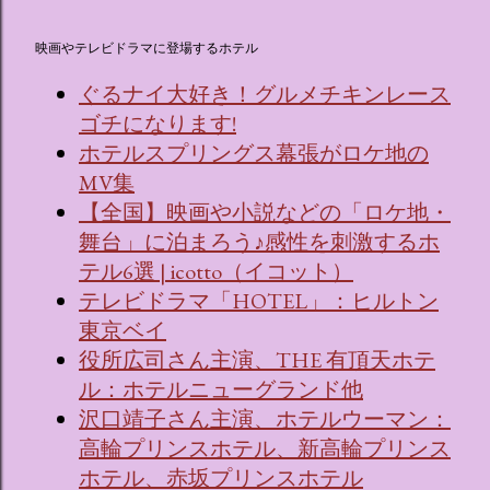
映画やテレビドラマに登場するホテル
ぐるナイ大好き！グルメチキンレース
ゴチになります!
ホテルスプリングス幕張がロケ地の
MV集
【全国】映画や小説などの「ロケ地・
舞台」に泊まろう♪感性を刺激するホ
テル6選 | icotto（イコット）
テレビドラマ「HOTEL」：ヒルトン
東京ベイ
役所広司さん主演、THE 有頂天ホテ
ル：ホテルニューグランド他
沢口靖子さん主演、ホテルウーマン：
高輪プリンスホテル、新高輪プリンス
ホテル、赤坂プリンスホテル