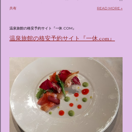
pic.twitter.com/sKx7uXeXHW — オリコンニュース
共有
READ MORE »
(@oricon) July 14, 2026 ホテルフローリア トーキョー
（Hotel Floria Tokyo） 「ホテルフローリア トーキョー
（Hotel Floria Tokyo）」 は、実際に宿泊できる宿泊施設で
温泉旅館の格安予約サイト『一休.COM』
はなく、2026年7月15日から東京・新宿でスタートする サン
温泉旅館の格安予約サイト『一休.com』
リオキャラクターズの体験型・没入型展示イベント の名称で
す。 韓国で話題を呼んだ「サンリオキャラクターが考える夢
のホテル」というテーマの展覧会で、今回が待望の日本初上
陸となります。 まるで本当にラグジュアリーホテルにチェッ
クインしてルームツアーを楽しむような、特別な空間が演出
されています。その魅力をいくつかのかたまりに分けてご紹
介します。 🔑 1. コンセプトは「サンリオキャラが考える夢
のホテル」 デジタルメディア技術で世界的に知られるクリエ
イティブプロダクション「d'strict」が手掛けており、五感を
刺激する美しいデジタルアートとストーリー性の高い全11の
テーマブースで構成されています。 チェックインからスター
ト ：ピンクを基調とした華やかなエントランスロビーでルー
ムキーを受け取り、まるでホテルに滞在するかのような没入
感を味わいながら進んでいきます。ロビーではお花をまとっ