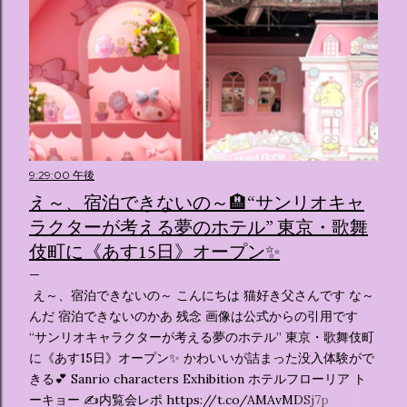
9:29:00 午後
え～、宿泊できないの～🏨“サンリオキャ
ラクターが考える夢のホテル” 東京・歌舞
伎町に《あす15日》オープン✨️
え～、宿泊できないの～ こんにちは 猫好き父さんです な～
んだ 宿泊できないのかあ 残念 画像は公式からの引用です
“サンリオキャラクターが考える夢のホテル” 東京・歌舞伎町
に《あす15日》オープン✨️ かわいいが詰まった没入体験がで
きる💕 Sanrio characters Exhibition ホテルフローリア ト
ーキョー ✍️内覧会レポ https://t.co/AMAvMDSj7p