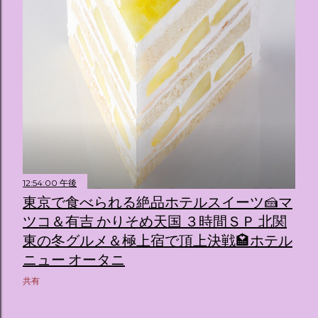
12:54:00 午後
東京で食べられる絶品ホテルスイーツ🍰マ
ツコ＆有吉 かりそめ天国 ３時間ＳＰ 北関
東の冬グルメ＆極上宿で頂上決戦🏩ホテル
ニュー オータニ
共有