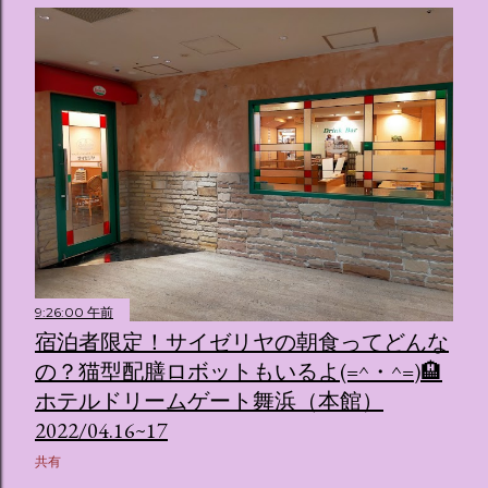
9:26:00 午前
宿泊者限定！サイゼリヤの朝食ってどんな
の？猫型配膳ロボットもいるよ(=^・^=)🏨
ホテルドリームゲート舞浜（本館）
2022/04.16~17
共有