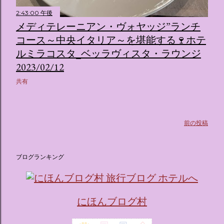
たポムポムプリンが出迎えてくれます。 幻想的な共有スペー
2:43:00 午後
ス ：きらめく光に満ちたガーデンや、美しいボールルーム
メディテレーニアン・ヴォヤッジ”ランチ
（舞踏会）、さらには本物の砂を使ったピンク色の美しいビ
ーチ（ポチャッコの隣に座れるエリア）など、写真映え間違
コース～中央イタリア～を堪能する🍷ホテ
いなしの空間が広がります。 🛌 2. 個性あふれる「9つの客室
ルミラコスタ_ベッラヴィスタ・ラウンジ
（テーマルーム）」 イベントの目玉となるのが、サンリオの
2023/02/12
人気キャラクターたちがそれぞれの“好き”や理想を詰め込ん
共有
でデザインした客室のエリアです。 ハローキティ...
前の投稿
ブログランキング
にほんブログ村