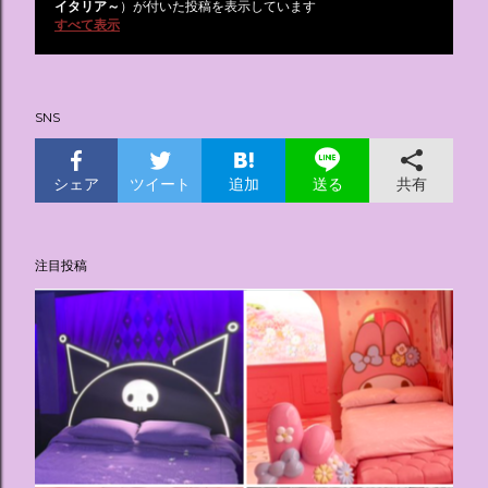
投
イタリア～
）が付いた投稿を表示しています
すべて表示
稿
SNS
シェア
ツイート
追加
共有
送る
注目投稿