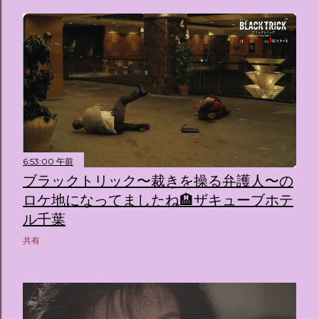
6:53:00 午前
ブラックトリック〜裁きを操る弁護人〜の
ロケ地になってましたね🏨ザキューブホテ
ル千葉
共有