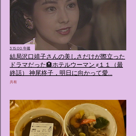
3:15:00 午後
結局沢口靖子さんの美しさだけが際立った
ドラマだった🏨ホテルウーマン #１１（最
終話） 神尾柊子，明日に向かって愛…
共有