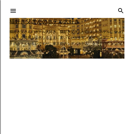
スキップしてメイン コンテンツに移動
猫好き父さんのホテル大好き
猫好き父さんのホテル大好き。猫好き父さんが宿泊したホテルについて
いろんな情報を徒然なるままに書いていきます。東京ディズニーリゾー
トのホテルが多いですが、東京都内シティホテル、クラブラウンジの話
題も多く紹介しています。このサイトはアフィリエイトとGoogle
AdSenseで広告収入を得ています。