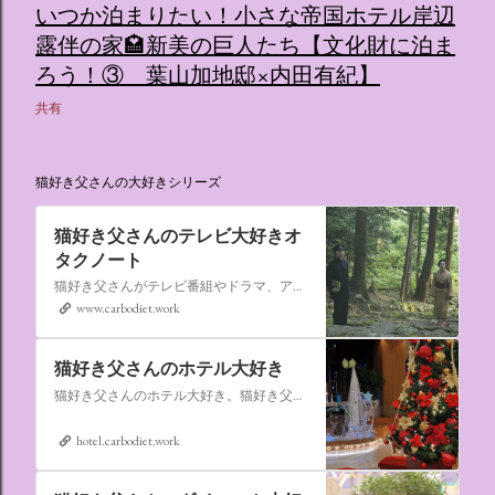
いつか泊まりたい！小さな帝国ホテル岸辺
露伴の家🏩新美の巨人たち【文化財に泊ま
ろう！③ 葉山加地邸×内田有紀】
共有
猫好き父さんの大好きシリーズ
猫好き父さんのテレビ大好きオ
タクノート
猫好き父さんがテレビ番組やドラマ、アニメ、特撮ヒーロー,そしてダイエットについて書いたブログです。
www.carbodiet.work
猫好き父さんのホテル大好き
猫好き父さんのホテル大好き。猫好き父さんが宿泊したホテルの情報を徒然なるままに書いていきます。
hotel.carbodiet.work