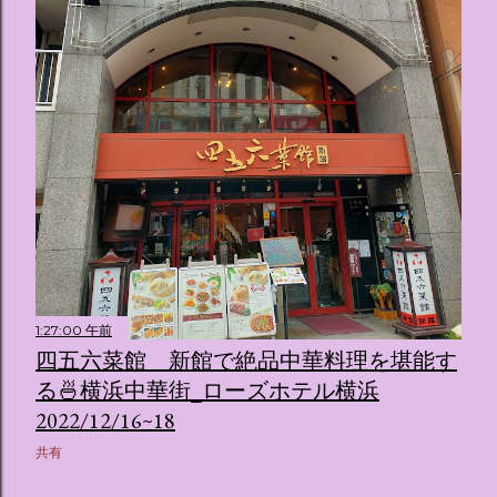
1:27:00 午前
四五六菜館 新館で絶品中華料理を堪能す
る🍜横浜中華街_ローズホテル横浜
2022/12/16~18
共有