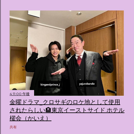
4:11:00 午後
金曜ドラマ_クロサギのロケ地として使用
されたらしい🏨東京イーストサイド ホテル
櫂会（かいえ）
共有