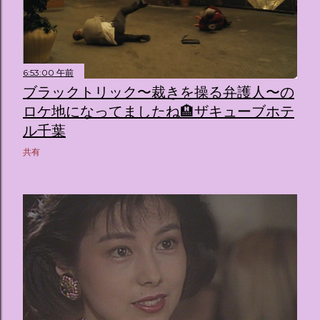
6:53:00 午前
ブラックトリック〜裁きを操る弁護人〜の
ロケ地になってましたね🏨ザキューブホテ
ル千葉
共有