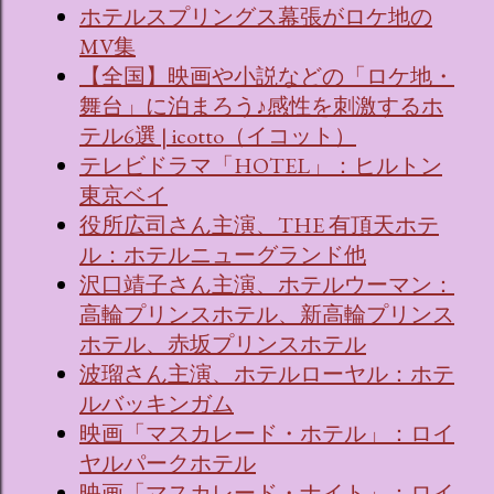
ホテルスプリングス幕張がロケ地の
MV集
【全国】映画や小説などの「ロケ地・
舞台」に泊まろう♪感性を刺激するホ
テル6選 | icotto（イコット）
テレビドラマ「HOTEL」：ヒルトン
東京ベイ
役所広司さん主演、THE 有頂天ホテ
ル：ホテルニューグランド他
沢口靖子さん主演、ホテルウーマン：
高輪プリンスホテル、新高輪プリンス
ホテル、赤坂プリンスホテル
波瑠さん主演、ホテルローヤル：ホテ
ルバッキンガム
映画「マスカレード・ホテル」：ロイ
ヤルパークホテル
映画「マスカレード・ナイト」：ロイ