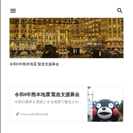
スキップしてメイン コンテンツに移動
猫好き父さんのホテル大好き
猫好き父さんのホテル大好き。猫好き父さんが宿泊したホテルについて
いろんな情報を徒然なるままに書いていきます。東京ディズニーリゾー
トのホテルが多いですが、東京都内シティホテル、クラブラウンジの話
題も多く紹介しています。このサイトはアフィリエイトとGoogle
AdSenseで広告収入を得ています。
令和8年熊本地震 緊急支援募金
令和8年熊本地震 緊急支援募金
今回の熊本を震源とする地震で被災された皆さままだまだ余震も続き大変な時間を過ごされていると思います。心よりお見舞い申し上げます
www.carbodiet.work