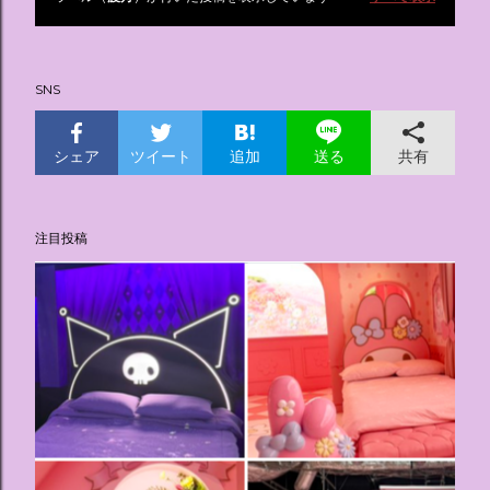
投
稿
SNS
シェア
ツイート
追加
共有
送る
注目投稿