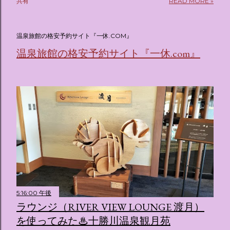
共有
READ MORE »
(@oricon) July 14, 2026 ホテルフローリア トーキョー
（Hotel Floria Tokyo） 「ホテルフローリア トーキョー
（Hotel Floria Tokyo）」 は、実際に宿泊できる宿泊施設で
温泉旅館の格安予約サイト『一休.COM』
はなく、2026年7月15日から東京・新宿でスタートする サン
温泉旅館の格安予約サイト『一休.com』
リオキャラクターズの体験型・没入型展示イベント の名称で
す。 韓国で話題を呼んだ「サンリオキャラクターが考える夢
のホテル」というテーマの展覧会で、今回が待望の日本初上
陸となります。 まるで本当にラグジュアリーホテルにチェッ
クインしてルームツアーを楽しむような、特別な空間が演出
されています。その魅力をいくつかのかたまりに分けてご紹
介します。 🔑 1. コンセプトは「サンリオキャラが考える夢
のホテル」 デジタルメディア技術で世界的に知られるクリエ
イティブプロダクション「d'strict」が手掛けており、五感を
刺激する美しいデジタルアートとストーリー性の高い全11の
テーマブースで構成されています。 チェックインからスター
ト ：ピンクを基調とした華やかなエントランスロビーでルー
5:16:00 午後
ムキーを受け取り、まるでホテルに滞在するかのような没入
ラウンジ（RIVER VIEW LOUNGE 渡月）
感を味わいながら進んでいきます。ロビーではお花をまとっ
を使ってみた♨十勝川温泉観月苑
たポムポムプリンが出迎えてくれます。 幻想的な共有スペー