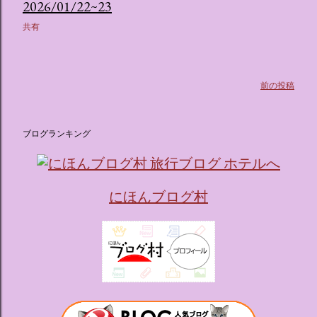
ス ：きらめく光に満ちたガーデンや、美しいボールルーム
2026/01/22~23
（舞踏会）、さらには本物の砂を使ったピンク色の美しいビ
共有
ーチ（ポチャッコの隣に座れるエリア）など、写真映え間違
いなしの空間が広がります。 🛌 2. 個性あふれる「9つの客室
（テーマルーム）」 イベントの目玉となるのが、サンリオの
人気キャラクターたちがそれぞれの“好き”や理想を詰め込ん
前の投稿
でデザインした客室のエリアです。 ハローキティ...
ブログランキング
にほんブログ村