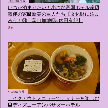
9:06:00 午前
いつか泊まりたい！小さな帝国ホテル岸辺
露伴の家🏩新美の巨人たち【文化財に泊ま
ろう！③ 葉山加地邸×内田有紀】
共有
4:13:00 午後
テイクアウトメニューでディナーを楽しむ
🏨ディズニーアンバサダーホテル