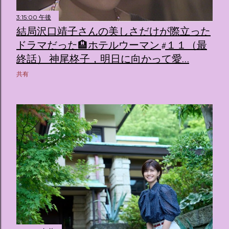
3:15:00 午後
結局沢口靖子さんの美しさだけが際立った
ドラマだった🏨ホテルウーマン #１１（最
終話） 神尾柊子，明日に向かって愛…
共有