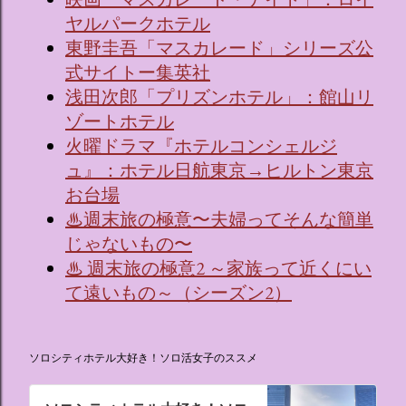
ヤルパークホテル
東野圭吾「マスカレード」シリーズ公
式サイトー集英社
浅田次郎「プリズンホテル」：館山リ
ゾートホテル
火曜ドラマ『ホテルコンシェルジ
ュ』：ホテル日航東京→ヒルトン東京
お台場
♨週末旅の極意〜夫婦ってそんな簡単
じゃないもの〜
♨ 週末旅の極意2 ～家族って近くにい
て遠いもの～（シーズン2）
ソロシティホテル大好き！ソロ活女子のススメ