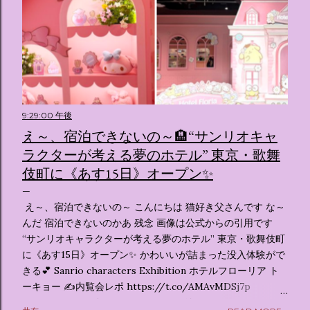
9:29:00 午後
え～、宿泊できないの～🏨“サンリオキャ
ラクターが考える夢のホテル” 東京・歌舞
伎町に《あす15日》オープン✨️
え～、宿泊できないの～ こんにちは 猫好き父さんです な～
んだ 宿泊できないのかあ 残念 画像は公式からの引用です
“サンリオキャラクターが考える夢のホテル” 東京・歌舞伎町
に《あす15日》オープン✨️ かわいいが詰まった没入体験がで
きる💕 Sanrio characters Exhibition ホテルフローリア ト
ーキョー ✍️内覧会レポ https://t.co/AMAvMDSj7p
pic.twitter.com/sKx7uXeXHW — オリコンニュース