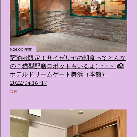
9:26:00 午前
宿泊者限定！サイゼリヤの朝食ってどんな
の？猫型配膳ロボットもいるよ(=^・^=)🏨
ホテルドリームゲート舞浜（本館）
2022/04.16~17
共有