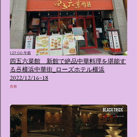
1:27:00 午前
四五六菜館 新館で絶品中華料理を堪能す
る🍜横浜中華街_ローズホテル横浜
2022/12/16~18
共有