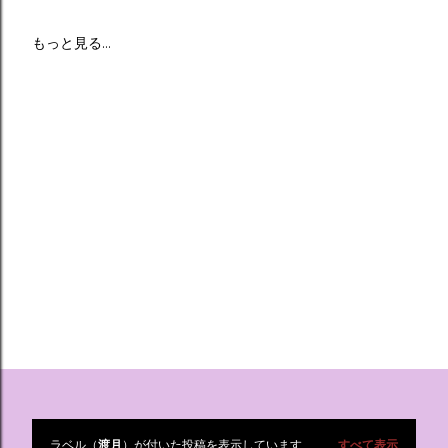
もっと見る…
ラベル（
渡月
）が付いた投稿を表示しています
すべて表示