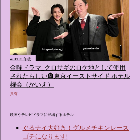
4:11:00 午後
金曜ドラマ_クロサギのロケ地として使用
されたらしい🏨東京イーストサイド ホテル
櫂会（かいえ）
共有
映画やテレビドラマに登場するホテル
ぐるナイ大好き！グルメチキンレース
ゴチになります!