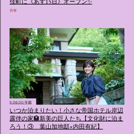
伎町に《あす15日》オープン✨️
共有
9:06:00 午前
いつか泊まりたい！小さな帝国ホテル岸辺
露伴の家🏩新美の巨人たち【文化財に泊ま
ろう！③ 葉山加地邸×内田有紀】