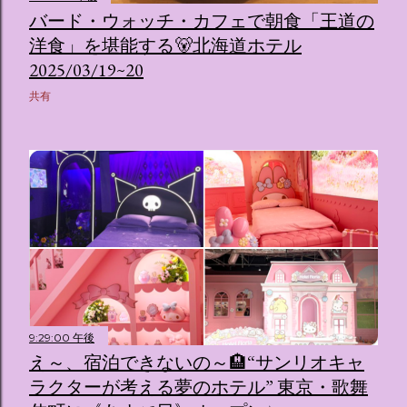
バード・ウォッチ・カフェで朝食「王道の
洋食」を堪能する🐻北海道ホテル
2025/03/19~20
共有
9:29:00 午後
え～、宿泊できないの～🏨“サンリオキャ
ラクターが考える夢のホテル” 東京・歌舞