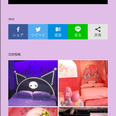
投
稿
SNS
シェア
ツイート
追加
共有
送る
注目投稿