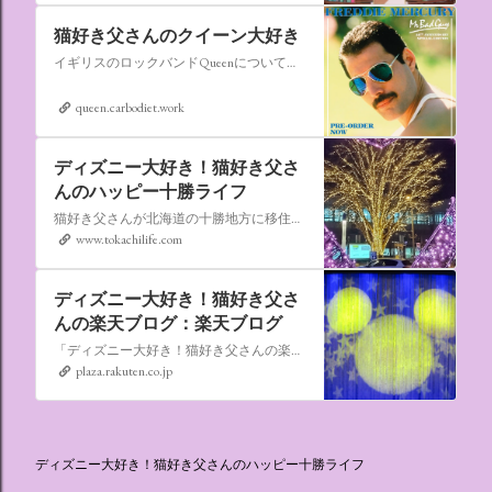
猫好き父さんのクイーン大好き
イギリスのロックバンドQueenについての情報をアップします。
queen.carbodiet.work
ディズニー大好き！猫好き父さ
んのハッピー十勝ライフ
猫好き父さんが北海道の十勝地方に移住しました。なれない北海道の暮らしについてお伝えします。
www.tokachilife.com
ディズニー大好き！猫好き父さ
んの楽天ブログ：楽天ブログ
「ディズニー大好き！猫好き父さんの楽天ブログ」にようこそ！ いろんなブログサービスが廃止になるなか満を持して楽天ブログをはじめようと思います。 よろしくお願いいたします。
plaza.rakuten.co.jp
ディズニー大好き！猫好き父さんのハッピー十勝ライフ