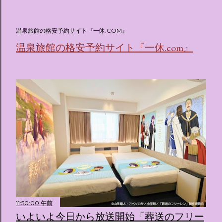
(@oricon) July 14, 2026 ホテルフローリア トーキョー
（Hotel Floria Tokyo） 「ホテルフローリア トーキョー
（Hotel Floria Tokyo）」 は、実際に宿泊できる宿泊施設で
温泉旅館の格安予約サイト『一休.COM』
はなく、2026年7月15日から東京・新宿でスタートする サン
温泉旅館の格安予約サイト『一休.com』
リオキャラクターズの体験型・没入型展示イベント の名称で
す。 韓国で話題を呼んだ「サンリオキャラクターが考える夢
のホテル」というテーマの展覧会で、今回が待望の日本初上
陸となります。 まるで本当にラグジュアリーホテルにチェッ
クインしてルームツアーを楽しむような、特別な空間が演出
されています。その魅力をいくつかのかたまりに分けてご紹
介します。 🔑 1. コンセプトは「サンリオキャラが考える夢
のホテル」 デジタルメディア技術で世界的に知られるクリエ
イティブプロダクション「d'strict」が手掛けており、五感を
刺激する美しいデジタルアートとストーリー性の高い全11の
テーマブースで構成されています。 チェックインからスター
ト ：ピンクを基調とした華やかなエントランスロビーでルー
ムキーを受け取り、まるでホテルに滞在するかのような没入
感を味わいながら進んでいきます。ロビーではお花をまとっ
11:50:00 午前
たポムポムプリンが出迎えてくれます。 幻想的な共有スペー
いよいよ今日から放送開始「葬送のフリー
ス ：きらめく光に満ちたガーデンや、美しいボールルーム