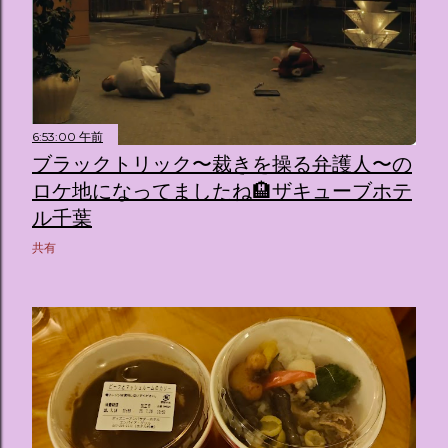
6:53:00 午前
ブラックトリック〜裁きを操る弁護人〜の
ロケ地になってましたね🏨ザキューブホテ
ル千葉
共有