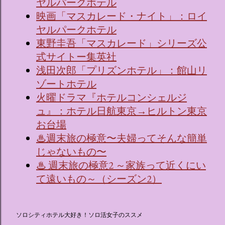
ヤルパークホテル
映画「マスカレード・ナイト」：ロイ
ヤルパークホテル
東野圭吾「マスカレード」シリーズ公
式サイトー集英社
浅田次郎「プリズンホテル」：館山リ
ゾートホテル
火曜ドラマ『ホテルコンシェルジ
ュ』：ホテル日航東京→ヒルトン東京
お台場
♨週末旅の極意〜夫婦ってそんな簡単
じゃないもの〜
♨ 週末旅の極意2 ～家族って近くにい
て遠いもの～（シーズン2）
ソロシティホテル大好き！ソロ活女子のススメ