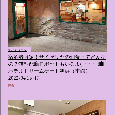
9:26:00 午前
宿泊者限定！サイゼリヤの朝食ってどんな
の？猫型配膳ロボットもいるよ(=^・^=)🏨
ホテルドリームゲート舞浜（本館）
2022/04.16~17
共有