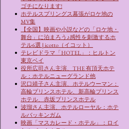
ゴチになります!
ホテルスプリングス幕張がロケ地の
MV集
【全国】映画や小説などの「ロケ地・
舞台」に泊まろう♪感性を刺激するホ
テル6選 | icotto（イコット）
テレビドラマ「HOTEL」：ヒルトン
東京ベイ
役所広司さん主演、THE 有頂天ホテ
ル：ホテルニューグランド他
沢口靖子さん主演、ホテルウーマン：
高輪プリンスホテル、新高輪プリンス
ホテル、赤坂プリンスホテル
波瑠さん主演、ホテルローヤル：ホテ
ルバッキンガム
映画「マスカレード・ホテル」：ロイ