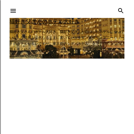
スキップしてメイン コンテンツに移動
猫好き父さんのホテル大好き
猫好き父さんのホテル大好き。猫好き父さんが宿泊したホテルについて
いろんな情報を徒然なるままに書いていきます。東京ディズニーリゾー
トのホテルが多いですが、東京都内シティホテル、クラブラウンジの話
題も多く紹介しています。このサイトはアフィリエイトとGoogle
AdSenseで広告収入を得ています。