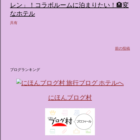
レン」！コラボルームに泊まりたい！🏨変
（舞踏会）、さらには本物の砂を使ったピンク色の美しいビ
なホテル
ーチ（ポチャッコの隣に座れるエリア）など、写真映え間違
いなしの空間が広がります。 🛌 2. 個性あふれる「9つの客室
共有
（テーマルーム）」 イベントの目玉となるのが、サンリオの
人気キャラクターたちがそれぞれの“好き”や理想を詰め込ん
でデザインした客室のエリアです。 ハローキティ...
前の投稿
ブログランキング
にほんブログ村