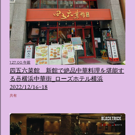
1:27:00 午前
四五六菜館 新館で絶品中華料理を堪能す
る🍜横浜中華街_ローズホテル横浜
2022/12/16~18
共有