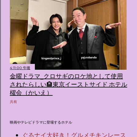
4:11:00 午後
金曜ドラマ_クロサギのロケ地として使用
されたらしい🏨東京イーストサイド ホテル
櫂会（かいえ）
共有
映画やテレビドラマに登場するホテル
ぐるナイ大好き！グルメチキンレース