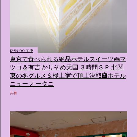
12:54:00 午後
東京で食べられる絶品ホテルスイーツ🍰マ
ツコ＆有吉 かりそめ天国 ３時間ＳＰ 北関
東の冬グルメ＆極上宿で頂上決戦🏩ホテル
ニュー オータニ
共有