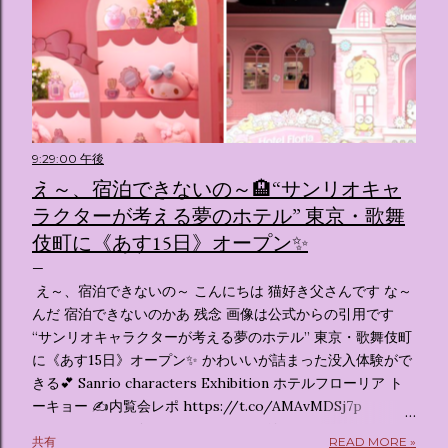
9:29:00 午後
え～、宿泊できないの～🏨“サンリオキャ
ラクターが考える夢のホテル” 東京・歌舞
伎町に《あす15日》オープン✨️
え～、宿泊できないの～ こんにちは 猫好き父さんです な～
んだ 宿泊できないのかあ 残念 画像は公式からの引用です
“サンリオキャラクターが考える夢のホテル” 東京・歌舞伎町
に《あす15日》オープン✨️ かわいいが詰まった没入体験がで
きる💕 Sanrio characters Exhibition ホテルフローリア ト
ーキョー ✍️内覧会レポ https://t.co/AMAvMDSj7p
pic.twitter.com/sKx7uXeXHW — オリコンニュース
共有
READ MORE »