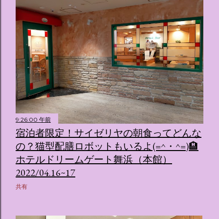
9:26:00 午前
宿泊者限定！サイゼリヤの朝食ってどんな
の？猫型配膳ロボットもいるよ(=^・^=)🏨
ホテルドリームゲート舞浜（本館）
2022/04.16~17
共有