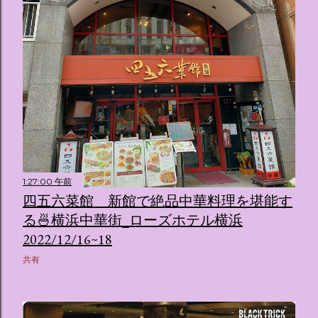
1:27:00 午前
四五六菜館 新館で絶品中華料理を堪能す
る🍜横浜中華街_ローズホテル横浜
2022/12/16~18
共有