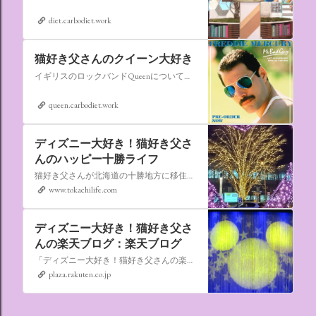
diet.carbodiet.work
猫好き父さんのクイーン大好き
イギリスのロックバンドQueenについての情報をアップします。
queen.carbodiet.work
ディズニー大好き！猫好き父さ
んのハッピー十勝ライフ
猫好き父さんが北海道の十勝地方に移住しました。なれない北海道の暮らしについてお伝えします。
www.tokachilife.com
ディズニー大好き！猫好き父さ
んの楽天ブログ：楽天ブログ
「ディズニー大好き！猫好き父さんの楽天ブログ」にようこそ！ いろんなブログサービスが廃止になるなか満を持して楽天ブログをはじめようと思います。 よろしくお願いいたします。
plaza.rakuten.co.jp