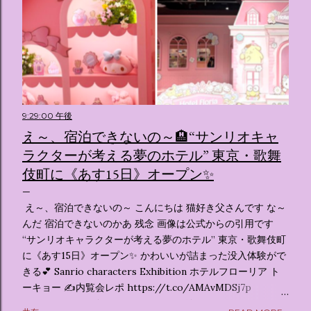
9:29:00 午後
え～、宿泊できないの～🏨“サンリオキャ
ラクターが考える夢のホテル” 東京・歌舞
伎町に《あす15日》オープン✨️
え～、宿泊できないの～ こんにちは 猫好き父さんです な～
んだ 宿泊できないのかあ 残念 画像は公式からの引用です
“サンリオキャラクターが考える夢のホテル” 東京・歌舞伎町
に《あす15日》オープン✨️ かわいいが詰まった没入体験がで
きる💕 Sanrio characters Exhibition ホテルフローリア ト
ーキョー ✍️内覧会レポ https://t.co/AMAvMDSj7p
pic.twitter.com/sKx7uXeXHW — オリコンニュース