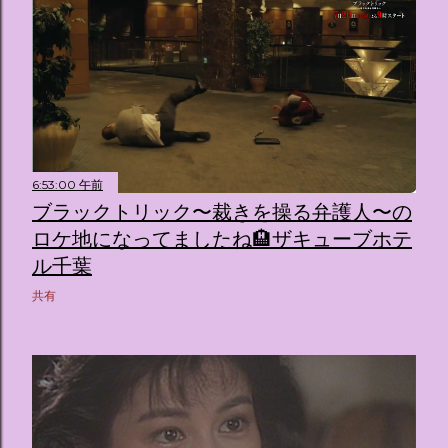
6:53:00 午前
ブラックトリック〜裁きを操る弁護人〜の
ロケ地になってましたね🏨ザキューブホテ
ル千葉
共有