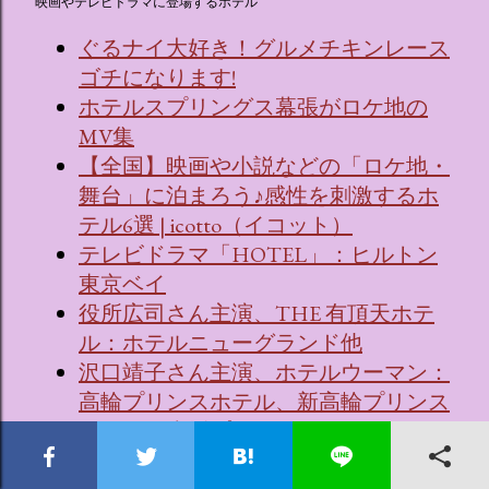
映画やテレビドラマに登場するホテル
ぐるナイ大好き！グルメチキンレース
ゴチになります!
ホテルスプリングス幕張がロケ地の
MV集
【全国】映画や小説などの「ロケ地・
舞台」に泊まろう♪感性を刺激するホ
テル6選 | icotto（イコット）
テレビドラマ「HOTEL」：ヒルトン
東京ベイ
役所広司さん主演、THE 有頂天ホテ
ル：ホテルニューグランド他
沢口靖子さん主演、ホテルウーマン：
高輪プリンスホテル、新高輪プリンス
ホテル、赤坂プリンスホテル
波瑠さん主演、ホテルローヤル：ホテ