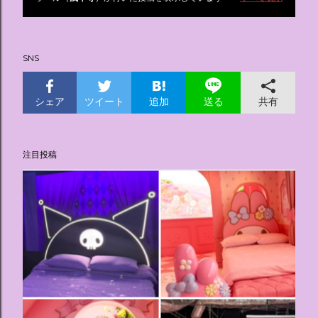
投
稿
SNS
シェア
ツイート
追加
共有
送る
注目投稿