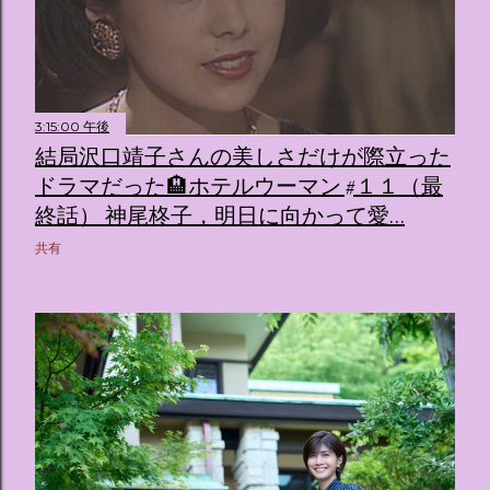
3:15:00 午後
結局沢口靖子さんの美しさだけが際立った
ドラマだった🏨ホテルウーマン #１１（最
終話） 神尾柊子，明日に向かって愛…
共有