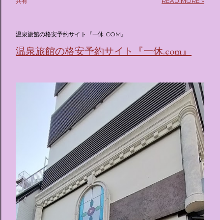
共有
READ MORE »
(@oricon) July 14, 2026 ホテルフローリア トーキョー
（Hotel Floria Tokyo） 「ホテルフローリア トーキョー
（Hotel Floria Tokyo）」 は、実際に宿泊できる宿泊施設で
温泉旅館の格安予約サイト『一休.COM』
はなく、2026年7月15日から東京・新宿でスタートする サン
温泉旅館の格安予約サイト『一休.com』
リオキャラクターズの体験型・没入型展示イベント の名称で
す。 韓国で話題を呼んだ「サンリオキャラクターが考える夢
のホテル」というテーマの展覧会で、今回が待望の日本初上
陸となります。 まるで本当にラグジュアリーホテルにチェッ
クインしてルームツアーを楽しむような、特別な空間が演出
されています。その魅力をいくつかのかたまりに分けてご紹
介します。 🔑 1. コンセプトは「サンリオキャラが考える夢
のホテル」 デジタルメディア技術で世界的に知られるクリエ
イティブプロダクション「d'strict」が手掛けており、五感を
刺激する美しいデジタルアートとストーリー性の高い全11の
テーマブースで構成されています。 チェックインからスター
ト ：ピンクを基調とした華やかなエントランスロビーでルー
ムキーを受け取り、まるでホテルに滞在するかのような没入
感を味わいながら進んでいきます。ロビーではお花をまとっ
たポムポムプリンが出迎えてくれます。 幻想的な共有スペー