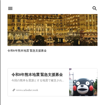
スキップしてメイン コンテンツに移動
猫好き父さんのホテル大好き
猫好き父さんのホテル大好き。猫好き父さんが宿泊したホテルについて
いろんな情報を徒然なるままに書いていきます。東京ディズニーリゾー
トのホテルが多いですが、東京都内シティホテル、クラブラウンジの話
題も多く紹介しています。このサイトはアフィリエイトとGoogle
AdSenseで広告収入を得ています。
令和8年熊本地震 緊急支援募金
令和8年熊本地震 緊急支援募金
今回の熊本を震源とする地震で被災された皆さままだまだ余震も続き大変な時間を過ごされていると思います。心よりお見舞い申し上げます
www.carbodiet.work