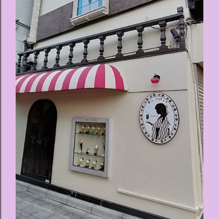
ス ：きらめく光に満ちたガーデンや、美しいボールルーム
（舞踏会）、さらには本物の砂を使ったピンク色の美しいビ
ーチ（ポチャッコの隣に座れるエリア）など、写真映え間違
いなしの空間が広がります。 🛌 2. 個性あふれる「9つの客室
（テーマルーム）」 イベントの目玉となるのが、サンリオの
人気キャラクターたちがそれぞれの“好き”や理想を詰め込ん
でデザインした客室のエリアです。 ハローキティ...