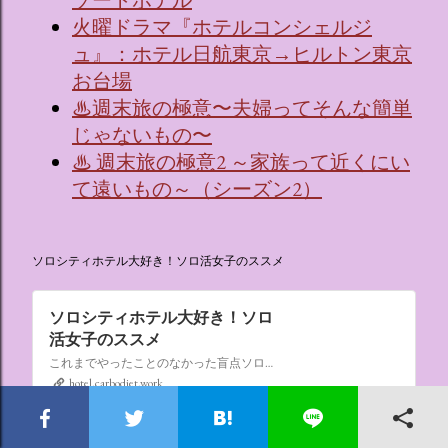
火曜ドラマ『ホテルコンシェルジ
ュ』：ホテル日航東京→ヒルトン東京
お台場
♨週末旅の極意〜夫婦ってそんな簡単
じゃないもの〜
♨ 週末旅の極意2 ～家族って近くにい
て遠いもの～（シーズン2）
ソロシティホテル大好き！ソロ活女子のススメ
ソロシティホテル大好き！ソロ
活女子のススメ
これまでやったことのなかった盲点ソロ活、“なんでもない日にシティホテルに泊まる”。ソロ活女子のススメ,ソロシティホテル
hotel.carbodiet.work