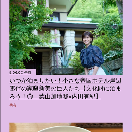
9:06:00 午前
いつか泊まりたい！小さな帝国ホテル岸辺
露伴の家🏩新美の巨人たち【文化財に泊ま
ろう！③ 葉山加地邸×内田有紀】
共有