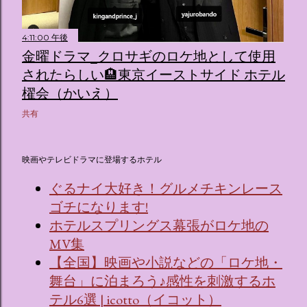
4:11:00 午後
金曜ドラマ_クロサギのロケ地として使用
されたらしい🏨東京イーストサイド ホテル
櫂会（かいえ）
共有
映画やテレビドラマに登場するホテル
ぐるナイ大好き！グルメチキンレース
ゴチになります!
ホテルスプリングス幕張がロケ地の
MV集
【全国】映画や小説などの「ロケ地・
舞台」に泊まろう♪感性を刺激するホ
テル6選 | icotto（イコット）