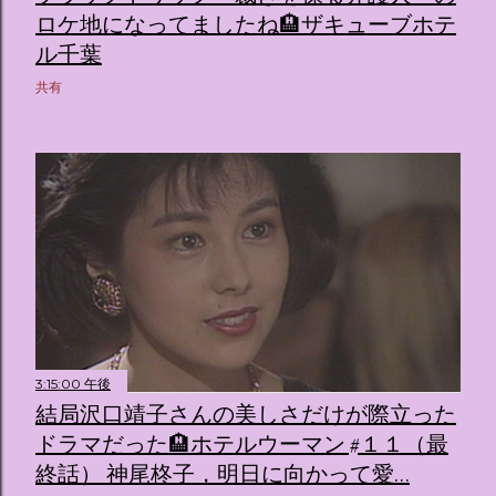
ロケ地になってましたね🏨ザキューブホテ
ル千葉
共有
3:15:00 午後
結局沢口靖子さんの美しさだけが際立った
ドラマだった🏨ホテルウーマン #１１（最
終話） 神尾柊子，明日に向かって愛…