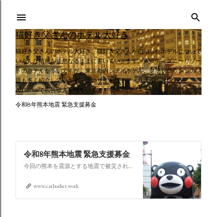
スキップしてメイン コンテンツに移動
猫好き父さんのホテル大好き
猫好き父さんのホテル大好き。猫好き父さんが宿泊したホテルについて
いろんな情報を徒然なるままに書いていきます。東京ディズニーリゾー
トのホテルが多いですが、東京都内シティホテル、クラブラウンジの話
題も多く紹介しています。このサイトはアフィリエイトとGoogle
AdSenseで広告収入を得ています。
令和8年熊本地震 緊急支援募金
令和8年熊本地震 緊急支援募金
今回の熊本を震源とする地震で被災された皆さままだまだ余震も続き大変な時間を過ごされていると思います。心よりお見舞い申し上げます
www.carbodiet.work