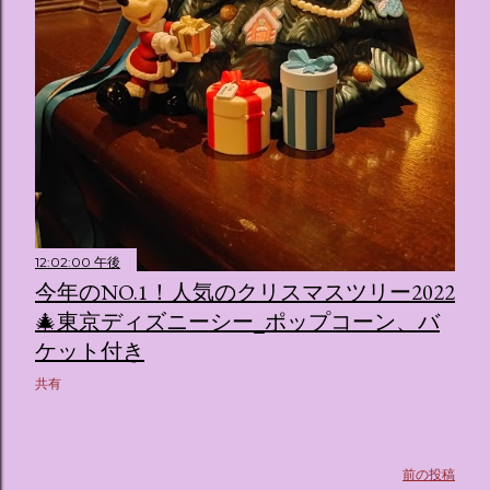
ス ：きらめく光に満ちたガーデンや、美しいボールルーム
（舞踏会）、さらには本物の砂を使ったピンク色の美しいビ
ーチ（ポチャッコの隣に座れるエリア）など、写真映え間違
いなしの空間が広がります。 🛌 2. 個性あふれる「9つの客室
（テーマルーム）」 イベントの目玉となるのが、サンリオの
人気キャラクターたちがそれぞれの“好き”や理想を詰め込ん
でデザインした客室のエリアです。 ハローキティ...
12:02:00 午後
今年のNO.1！人気のクリスマスツリー2022
🎄東京ディズニーシー_ポップコーン、バ
ケット付き
共有
前の投稿