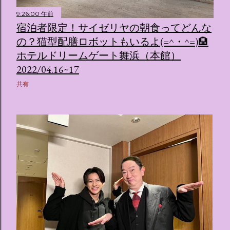
9:26:00 午前
宿泊者限定！サイゼリヤの朝食ってどんな
の？猫型配膳ロボットもいるよ(=^・^=)🏨
ホテルドリームゲート舞浜（本館）
2022/04.16~17
共有