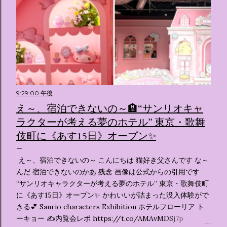
9:29:00 午後
え～、宿泊できないの～🏨“サンリオキャ
ラクターが考える夢のホテル” 東京・歌舞
伎町に《あす15日》オープン✨️
え～、宿泊できないの～ こんにちは 猫好き父さんです な～
んだ 宿泊できないのかあ 残念 画像は公式からの引用です
“サンリオキャラクターが考える夢のホテル” 東京・歌舞伎町
に《あす15日》オープン✨️ かわいいが詰まった没入体験がで
きる💕 Sanrio characters Exhibition ホテルフローリア ト
ーキョー ✍️内覧会レポ https://t.co/AMAvMDSj7p