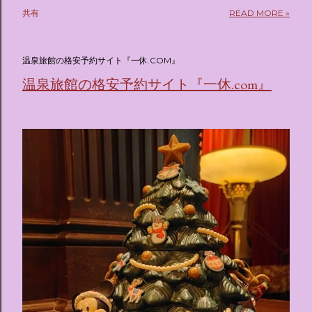
pic.twitter.com/sKx7uXeXHW — オリコンニュース
共有
READ MORE »
(@oricon) July 14, 2026 ホテルフローリア トーキョー
（Hotel Floria Tokyo） 「ホテルフローリア トーキョー
（Hotel Floria Tokyo）」 は、実際に宿泊できる宿泊施設で
温泉旅館の格安予約サイト『一休.COM』
はなく、2026年7月15日から東京・新宿でスタートする サン
温泉旅館の格安予約サイト『一休.com』
リオキャラクターズの体験型・没入型展示イベント の名称で
す。 韓国で話題を呼んだ「サンリオキャラクターが考える夢
のホテル」というテーマの展覧会で、今回が待望の日本初上
陸となります。 まるで本当にラグジュアリーホテルにチェッ
クインしてルームツアーを楽しむような、特別な空間が演出
されています。その魅力をいくつかのかたまりに分けてご紹
介します。 🔑 1. コンセプトは「サンリオキャラが考える夢
のホテル」 デジタルメディア技術で世界的に知られるクリエ
イティブプロダクション「d'strict」が手掛けており、五感を
刺激する美しいデジタルアートとストーリー性の高い全11の
テーマブースで構成されています。 チェックインからスター
ト ：ピンクを基調とした華やかなエントランスロビーでルー
ムキーを受け取り、まるでホテルに滞在するかのような没入
感を味わいながら進んでいきます。ロビーではお花をまとっ
たポムポムプリンが出迎えてくれます。 幻想的な共有スペー