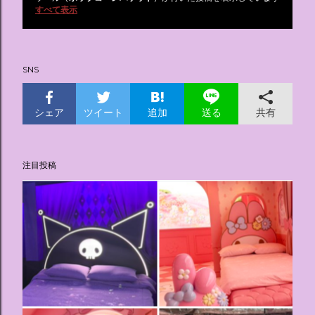
投
すべて表示
稿
SNS
シェア
ツイート
追加
共有
送る
注目投稿