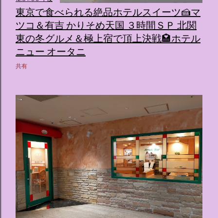
東京で食べられる絶品ホテルスイーツ🍰マ
ツコ＆有吉 かりそめ天国 ３時間ＳＰ 北関
東の冬グルメ＆極上宿で頂上決戦🏩ホテル
ニュー オータニ
共有