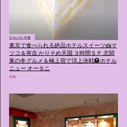
12:54:00 午後
東京で食べられる絶品ホテルスイーツ🍰マ
ツコ＆有吉 かりそめ天国 ３時間ＳＰ 北関
東の冬グルメ＆極上宿で頂上決戦🏩ホテル
ニュー オータニ
共有