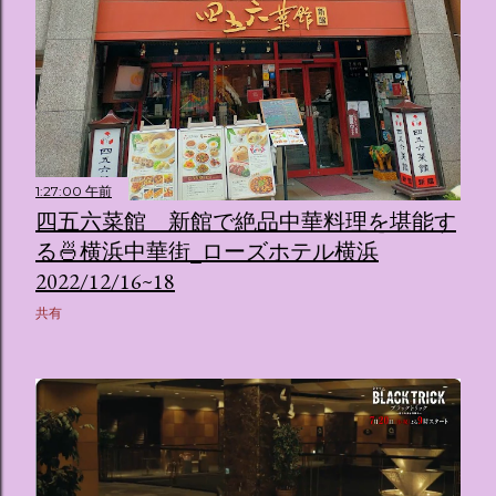
1:27:00 午前
四五六菜館 新館で絶品中華料理を堪能す
る🍜横浜中華街_ローズホテル横浜
2022/12/16~18
共有