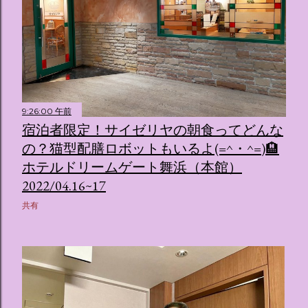
9:26:00 午前
宿泊者限定！サイゼリヤの朝食ってどんな
の？猫型配膳ロボットもいるよ(=^・^=)🏨
ホテルドリームゲート舞浜（本館）
2022/04.16~17
共有