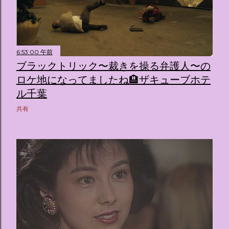
6:53:00 午前
ブラックトリック〜裁きを操る弁護人〜の
ロケ地になってましたね🏨ザキューブホテ
ル千葉
共有