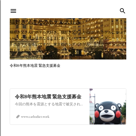
スキップしてメイン コンテンツに移動
猫好き父さんのホテル大好き
猫好き父さんのホテル大好き。猫好き父さんが宿泊したホテルについて
いろんな情報を徒然なるままに書いていきます。東京ディズニーリゾー
トのホテルが多いですが、東京都内シティホテル、クラブラウンジの話
題も多く紹介しています。このサイトはアフィリエイトとGoogle
AdSenseで広告収入を得ています。
令和8年熊本地震 緊急支援募金
令和8年熊本地震 緊急支援募金
今回の熊本を震源とする地震で被災された皆さままだまだ余震も続き大変な時間を過ごされていると思います。心よりお見舞い申し上げます
www.carbodiet.work