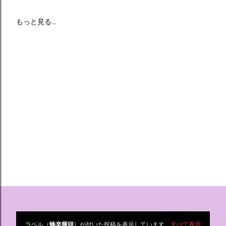
もっと見る…
ラベル（
蜂楽饅頭
）が付いた投稿を表示しています
すべて表示