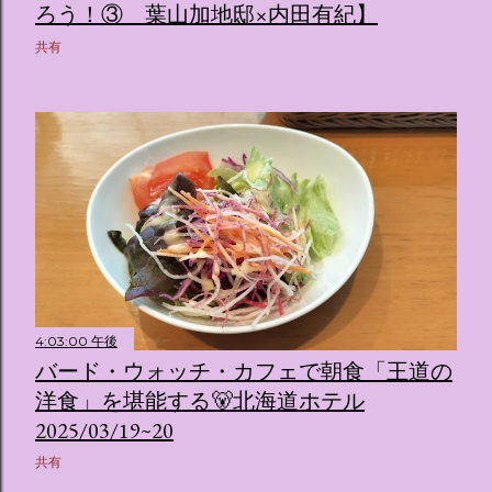
ろう！③ 葉山加地邸×内田有紀】
共有
4:03:00 午後
バード・ウォッチ・カフェで朝食「王道の
洋食」を堪能する🐻北海道ホテル
2025/03/19~20
共有