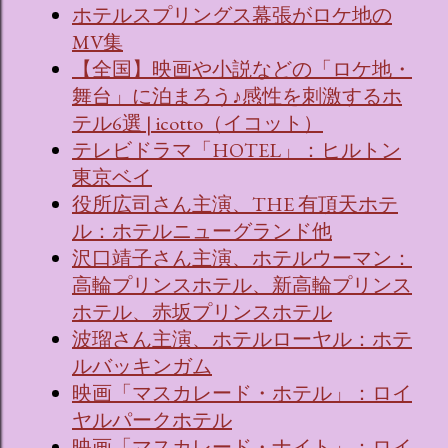
ホテルスプリングス幕張がロケ地の
MV集
【全国】映画や小説などの「ロケ地・
舞台」に泊まろう♪感性を刺激するホ
テル6選 | icotto（イコット）
テレビドラマ「HOTEL」：ヒルトン
東京ベイ
役所広司さん主演、THE 有頂天ホテ
ル：ホテルニューグランド他
沢口靖子さん主演、ホテルウーマン：
高輪プリンスホテル、新高輪プリンス
ホテル、赤坂プリンスホテル
波瑠さん主演、ホテルローヤル：ホテ
ルバッキンガム
映画「マスカレード・ホテル」：ロイ
ヤルパークホテル
映画「マスカレード・ナイト」：ロイ