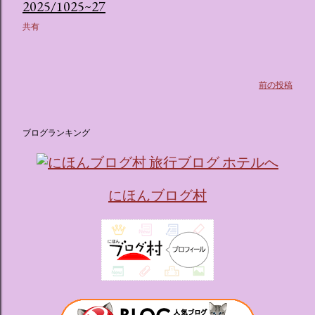
ス ：きらめく光に満ちたガーデンや、美しいボールルーム
2025/1025~27
（舞踏会）、さらには本物の砂を使ったピンク色の美しいビ
共有
ーチ（ポチャッコの隣に座れるエリア）など、写真映え間違
いなしの空間が広がります。 🛌 2. 個性あふれる「9つの客室
（テーマルーム）」 イベントの目玉となるのが、サンリオの
人気キャラクターたちがそれぞれの“好き”や理想を詰め込ん
前の投稿
でデザインした客室のエリアです。 ハローキティ...
ブログランキング
にほんブログ村