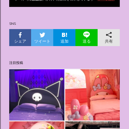
投
稿
SNS
シェア
ツイート
追加
共有
送る
注目投稿