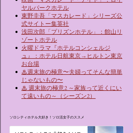
ヤルパークホテル
東野圭吾「マスカレード」シリーズ公
式サイトー集英社
浅田次郎「プリズンホテル」：館山リ
ゾートホテル
火曜ドラマ『ホテルコンシェルジ
ュ』：ホテル日航東京→ヒルトン東京
お台場
♨週末旅の極意〜夫婦ってそんな簡単
じゃないもの〜
♨ 週末旅の極意2 ～家族って近くにい
て遠いもの～（シーズン2）
ソロシティホテル大好き！ソロ活女子のススメ