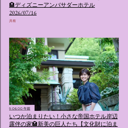
🏨ディズニーアンバサダーホテル
2026/07/16
共有
9:06:00 午前
いつか泊まりたい！小さな帝国ホテル岸辺
露伴の家🏩新美の巨人たち【文化財に泊ま