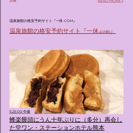
共有
READ MORE »
(@oricon) July 14, 2026 ホテルフローリア トーキョー
（Hotel Floria Tokyo） 「ホテルフローリア トーキョー
（Hotel Floria Tokyo）」 は、実際に宿泊できる宿泊施設で
温泉旅館の格安予約サイト『一休.COM』
はなく、2026年7月15日から東京・新宿でスタートする サン
温泉旅館の格安予約サイト『一休.com』
リオキャラクターズの体験型・没入型展示イベント の名称で
す。 韓国で話題を呼んだ「サンリオキャラクターが考える夢
のホテル」というテーマの展覧会で、今回が待望の日本初上
陸となります。 まるで本当にラグジュアリーホテルにチェッ
クインしてルームツアーを楽しむような、特別な空間が演出
されています。その魅力をいくつかのかたまりに分けてご紹
介します。 🔑 1. コンセプトは「サンリオキャラが考える夢
のホテル」 デジタルメディア技術で世界的に知られるクリエ
イティブプロダクション「d'strict」が手掛けており、五感を
刺激する美しいデジタルアートとストーリー性の高い全11の
テーマブースで構成されています。 チェックインからスター
ト ：ピンクを基調とした華やかなエントランスロビーでルー
5:25:00 午後
ムキーを受け取り、まるでホテルに滞在するかのような没入
蜂楽饅頭にうん十年ぶりに（多分）再会し
感を味わいながら進んでいきます。ロビーではお花をまとっ
た💛ワン・ステーションホテル熊本
たポムポムプリンが出迎えてくれます。 幻想的な共有スペー