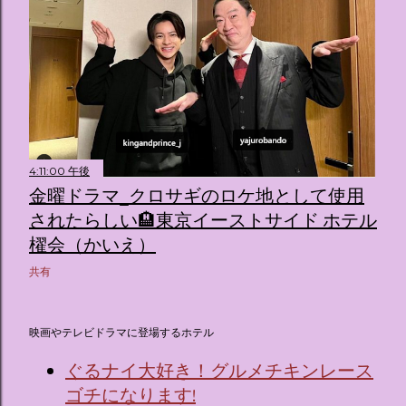
4:11:00 午後
金曜ドラマ_クロサギのロケ地として使用
されたらしい🏨東京イーストサイド ホテル
櫂会（かいえ）
共有
映画やテレビドラマに登場するホテル
ぐるナイ大好き！グルメチキンレース
ゴチになります!