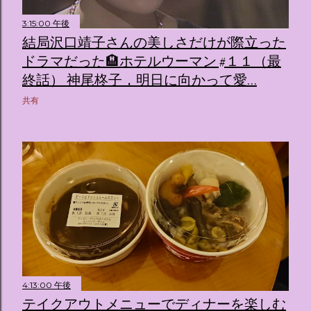
3:15:00 午後
結局沢口靖子さんの美しさだけが際立った
ドラマだった🏨ホテルウーマン #１１（最
終話） 神尾柊子，明日に向かって愛…
共有
4:13:00 午後
テイクアウトメニューでディナーを楽しむ