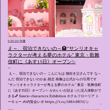
9:29:00 午後
え～、宿泊できないの～🏨“サンリオキャ
ラクターが考える夢のホテル” 東京・歌舞
伎町に《あす15日》オープン✨️
え～、宿泊できないの～ こんにちは 猫好き父さんです な～
んだ 宿泊できないのかあ 残念 画像は公式からの引用です
“サンリオキャラクターが考える夢のホテル” 東京・歌舞伎町
に《あす15日》オープン✨️ かわいいが詰まった没入体験がで
きる💕 Sanrio characters Exhibition ホテルフローリア ト
ーキョー ✍️内覧会レポ https://t.co/AMAvMDSj7p
pic.twitter.com/sKx7uXeXHW — オリコンニュース