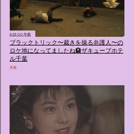
6:53:00 午前
ブラックトリック〜裁きを操る弁護人〜の
ロケ地になってましたね🏨ザキューブホテ
ル千葉
共有