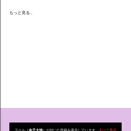
もっと見る…
ラベル（
金子大地
）が付いた投稿を表示しています
すべて表示