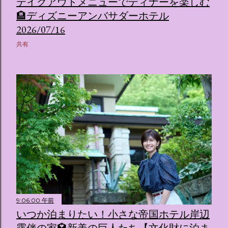
テイクアウトメニューでディナーを楽しむ
🏨ディズニーアンバサダーホテル
2026/07/16
共有
9:06:00 午前
いつか泊まりたい！小さな帝国ホテル岸辺
露伴の家🏩新美の巨人たち【文化財に泊ま