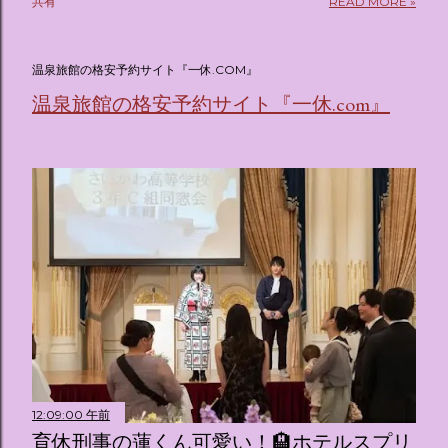
共有
READ MORE »
(@oricon) July 14, 2026 ホテルフローリア トーキョー
（Hotel Floria Tokyo） 「ホテルフローリア トーキョー
（Hotel Floria Tokyo）」 は、実際に宿泊できる宿泊施設で
温泉旅館の格安予約サイト『一休.COM』
はなく、2026年7月15日から東京・新宿でスタートする サン
温泉旅館の格安予約サイト『一休.com』
リオキャラクターズの体験型・没入型展示イベント の名称で
す。 韓国で話題を呼んだ「サンリオキャラクターが考える夢
のホテル」というテーマの展覧会で、今回が待望の日本初上
陸となります。 まるで本当にラグジュアリーホテルにチェッ
クインしてルームツアーを楽しむような、特別な空間が演出
されています。その魅力をいくつかのかたまりに分けてご紹
介します。 🔑 1. コンセプトは「サンリオキャラが考える夢
のホテル」 デジタルメディア技術で世界的に知られるクリエ
イティブプロダクション「d'strict」が手掛けており、五感を
刺激する美しいデジタルアートとストーリー性の高い全11の
テーマブースで構成されています。 チェックインからスター
ト ：ピンクを基調とした華やかなエントランスロビーでルー
ムキーを受け取り、まるでホテルに滞在するかのような没入
感を味わいながら進んでいきます。ロビーではお花をまとっ
12:09:00 午前
たポムポムプリンが出迎えてくれます。 幻想的な共有スペー
育休刑事の蓮くん可愛い！🏨ホテルスプリ