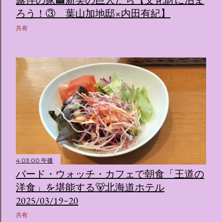
ろう！③ 葉山加地邸×内田有紀】
共有
4:03:00 午後
バード・ウォッチ・カフェで朝食「王道の
洋食」を堪能する🐻北海道ホテル
2025/03/19~20
共有