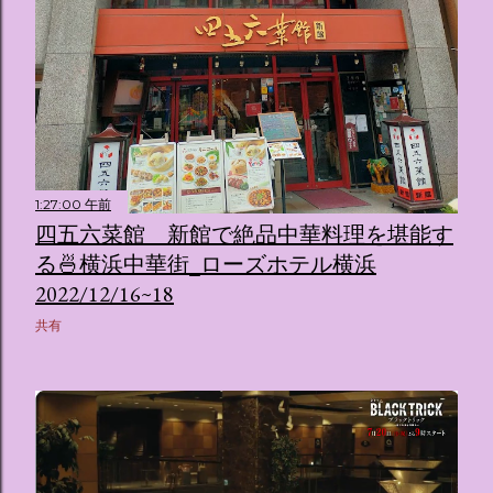
1:27:00 午前
四五六菜館 新館で絶品中華料理を堪能す
る🍜横浜中華街_ローズホテル横浜
2022/12/16~18
共有