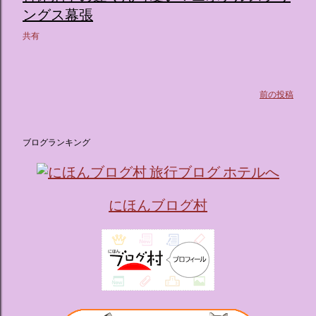
ス ：きらめく光に満ちたガーデンや、美しいボールルーム
ングス幕張
（舞踏会）、さらには本物の砂を使ったピンク色の美しいビ
ーチ（ポチャッコの隣に座れるエリア）など、写真映え間違
共有
いなしの空間が広がります。 🛌 2. 個性あふれる「9つの客室
（テーマルーム）」 イベントの目玉となるのが、サンリオの
人気キャラクターたちがそれぞれの“好き”や理想を詰め込ん
前の投稿
でデザインした客室のエリアです。 ハローキティ...
ブログランキング
にほんブログ村