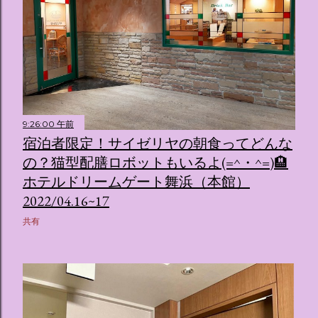
9:26:00 午前
宿泊者限定！サイゼリヤの朝食ってどんな
の？猫型配膳ロボットもいるよ(=^・^=)🏨
ホテルドリームゲート舞浜（本館）
2022/04.16~17
共有