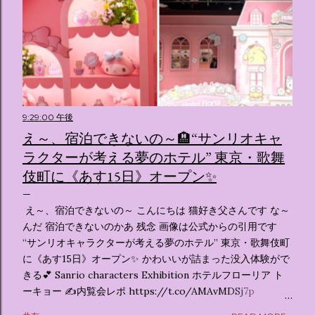
9:29:00 午後
え～、宿泊できないの～🏨“サンリオキャ
ラクターが考える夢のホテル” 東京・歌舞
伎町に《あす15日》オープン✨️
え～、宿泊できないの～ こんにちは 猫好き父さんです な～
んだ 宿泊できないのかあ 残念 画像は公式からの引用です
“サンリオキャラクターが考える夢のホテル” 東京・歌舞伎町
に《あす15日》オープン✨️ かわいいが詰まった没入体験がで
きる💕 Sanrio characters Exhibition ホテルフローリア ト
ーキョー ✍️内覧会レポ https://t.co/AMAvMDSj7p
pic.twitter.com/sKx7uXeXHW — オリコンニュース