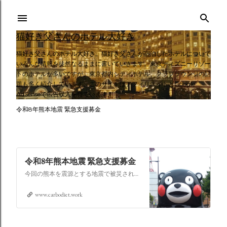
スキップしてメイン コンテンツに移動
猫好き父さんのホテル大好き
猫好き父さんのホテル大好き。猫好き父さんが宿泊したホテルについて
いろんな情報を徒然なるままに書いていきます。東京ディズニーリゾー
トのホテルが多いですが、東京都内シティホテル、クラブラウンジの話
題も多く紹介しています。このサイトはアフィリエイトとGoogle
AdSenseで広告収入を得ています。
令和8年熊本地震 緊急支援募金
令和8年熊本地震 緊急支援募金
今回の熊本を震源とする地震で被災された皆さままだまだ余震も続き大変な時間を過ごされていると思います。心よりお見舞い申し上げます
www.carbodiet.work