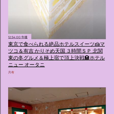
12:54:00 午後
東京で食べられる絶品ホテルスイーツ🍰マ
ツコ＆有吉 かりそめ天国 ３時間ＳＰ 北関
東の冬グルメ＆極上宿で頂上決戦🏩ホテル
ニュー オータニ
共有