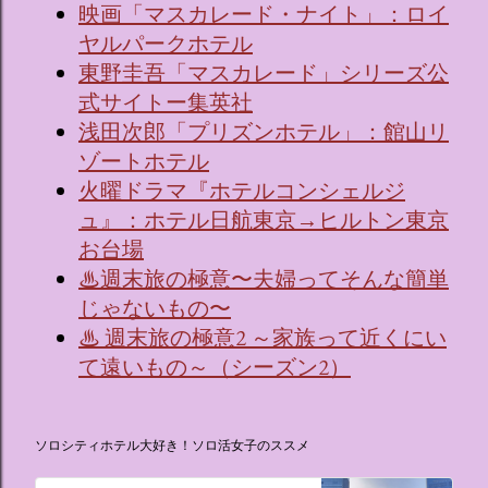
映画「マスカレード・ナイト」：ロイ
ヤルパークホテル
東野圭吾「マスカレード」シリーズ公
式サイトー集英社
浅田次郎「プリズンホテル」：館山リ
ゾートホテル
火曜ドラマ『ホテルコンシェルジ
ュ』：ホテル日航東京→ヒルトン東京
お台場
♨週末旅の極意〜夫婦ってそんな簡単
じゃないもの〜
♨ 週末旅の極意2 ～家族って近くにい
て遠いもの～（シーズン2）
ソロシティホテル大好き！ソロ活女子のススメ