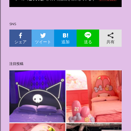
投
稿
SNS
シェア
ツイート
追加
共有
送る
注目投稿