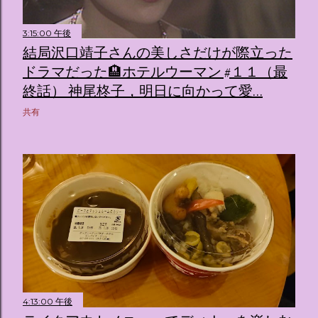
3:15:00 午後
結局沢口靖子さんの美しさだけが際立った
ドラマだった🏨ホテルウーマン #１１（最
終話） 神尾柊子，明日に向かって愛…
共有
4:13:00 午後