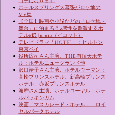
ゴチになります!
ホテルスプリングス幕張がロケ地の
MV集
【全国】映画や小説などの「ロケ地・
舞台」に泊まろう♪感性を刺激するホ
テル6選 | icotto（イコット）
テレビドラマ「HOTEL」：ヒルトン
東京ベイ
役所広司さん主演、THE 有頂天ホテ
ル：ホテルニューグランド他
沢口靖子さん主演、ホテルウーマン：
高輪プリンスホテル、新高輪プリンス
ホテル、赤坂プリンスホテル
波瑠さん主演、ホテルローヤル：ホテ
ルバッキンガム
映画「マスカレード・ホテル」：ロイ
ヤルパークホテル