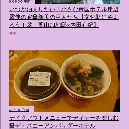
9:06:00 午前
いつか泊まりたい！小さな帝国ホテル岸辺
露伴の家🏩新美の巨人たち【文化財に泊ま
ろう！③ 葉山加地邸×内田有紀】
共有
4:13:00 午後
テイクアウトメニューでディナーを楽しむ
🏨ディズニーアンバサダーホテル