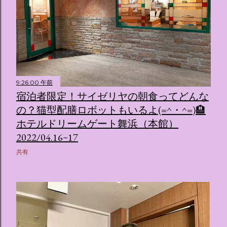
9:26:00 午前
宿泊者限定！サイゼリヤの朝食ってどんな
の？猫型配膳ロボットもいるよ(=^・^=)🏨
ホテルドリームゲート舞浜（本館）
2022/04.16~17
共有