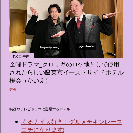
4:11:00 午後
金曜ドラマ_クロサギのロケ地として使用
されたらしい🏨東京イーストサイド ホテル
櫂会（かいえ）
共有
映画やテレビドラマに登場するホテル
ぐるナイ大好き！グルメチキンレース
ゴチになります!