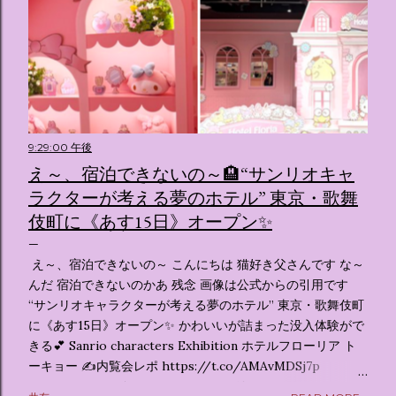
9:29:00 午後
え～、宿泊できないの～🏨“サンリオキャ
ラクターが考える夢のホテル” 東京・歌舞
伎町に《あす15日》オープン✨️
え～、宿泊できないの～ こんにちは 猫好き父さんです な～
んだ 宿泊できないのかあ 残念 画像は公式からの引用です
“サンリオキャラクターが考える夢のホテル” 東京・歌舞伎町
に《あす15日》オープン✨️ かわいいが詰まった没入体験がで
きる💕 Sanrio characters Exhibition ホテルフローリア ト
ーキョー ✍️内覧会レポ https://t.co/AMAvMDSj7p
pic.twitter.com/sKx7uXeXHW — オリコンニュース