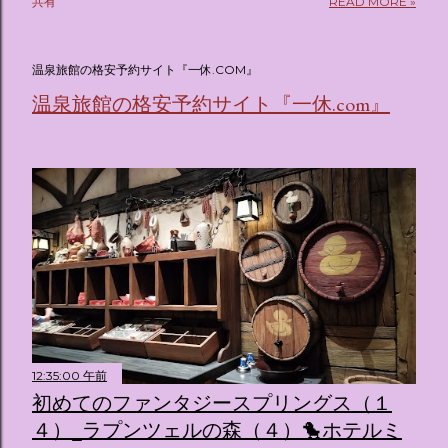
共有
READ MORE »
(@oricon) July 14, 2026 ホテルフローリア トーキョー
（Hotel Floria Tokyo） 「ホテルフローリア トーキョー
（Hotel Floria Tokyo）」 は、実際に宿泊できる宿泊施設で
温泉旅館の格安予約サイト『一休.COM』
はなく、2026年7月15日から東京・新宿でスタートする サン
温泉旅館の格安予約サイト『一休.com』
リオキャラクターズの体験型・没入型展示イベント の名称で
す。 韓国で話題を呼んだ「サンリオキャラクターが考える夢
のホテル」というテーマの展覧会で、今回が待望の日本初上
陸となります。 まるで本当にラグジュアリーホテルにチェッ
クインしてルームツアーを楽しむような、特別な空間が演出
されています。その魅力をいくつかのかたまりに分けてご紹
介します。 🔑 1. コンセプトは「サンリオキャラが考える夢
のホテル」 デジタルメディア技術で世界的に知られるクリエ
イティブプロダクション「d'strict」が手掛けており、五感を
刺激する美しいデジタルアートとストーリー性の高い全11の
テーマブースで構成されています。 チェックインからスター
ト ：ピンクを基調とした華やかなエントランスロビーでルー
12:35:00 午前
ムキーを受け取り、まるでホテルに滞在するかのような没入
初めてのファンタジースプリングス（１
感を味わいながら進んでいきます。ロビーではお花をまとっ
４）_ラプンツェルの森（４）🐤ホテルミ
たポムポムプリンが出迎えてくれます。 幻想的な共有スペー