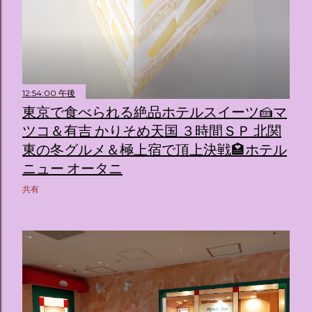
12:54:00 午後
東京で食べられる絶品ホテルスイーツ🍰マ
ツコ＆有吉 かりそめ天国 ３時間ＳＰ 北関
東の冬グルメ＆極上宿で頂上決戦🏩ホテル
ニュー オータニ
共有