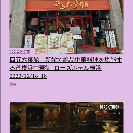
1:27:00 午前
四五六菜館 新館で絶品中華料理を堪能す
る🍜横浜中華街_ローズホテル横浜
2022/12/16~18
共有