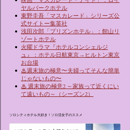
映画「マスカレード・ナイト」：ロイ
ヤルパークホテル
東野圭吾「マスカレード」シリーズ公
式サイトー集英社
浅田次郎「プリズンホテル」：館山リ
ゾートホテル
火曜ドラマ『ホテルコンシェルジ
ュ』：ホテル日航東京→ヒルトン東京
お台場
♨週末旅の極意〜夫婦ってそんな簡単
じゃないもの〜
♨ 週末旅の極意2 ～家族って近くにい
て遠いもの～（シーズン2）
ソロシティホテル大好き！ソロ活女子のススメ