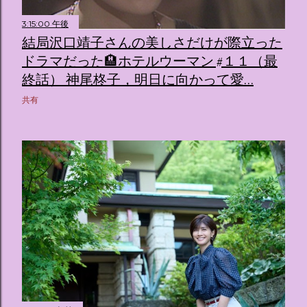
3:15:00 午後
結局沢口靖子さんの美しさだけが際立った
ドラマだった🏨ホテルウーマン #１１（最
終話） 神尾柊子，明日に向かって愛…
共有