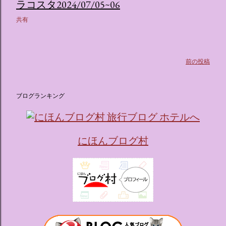
ス ：きらめく光に満ちたガーデンや、美しいボールルーム
ラコスタ2024/07/05~06
（舞踏会）、さらには本物の砂を使ったピンク色の美しいビ
共有
ーチ（ポチャッコの隣に座れるエリア）など、写真映え間違
いなしの空間が広がります。 🛌 2. 個性あふれる「9つの客室
（テーマルーム）」 イベントの目玉となるのが、サンリオの
人気キャラクターたちがそれぞれの“好き”や理想を詰め込ん
前の投稿
でデザインした客室のエリアです。 ハローキティ...
ブログランキング
にほんブログ村