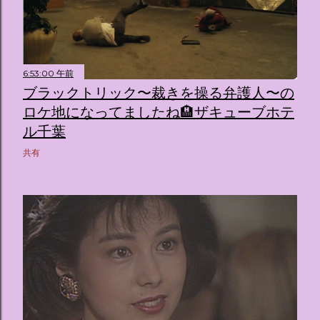
6:53:00 午前
ブラックトリック〜裁きを操る弁護人〜の
ロケ地になってましたね🏨ザキューブホテ
ル千葉
共有