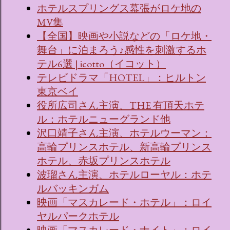
ホテルスプリングス幕張がロケ地の
MV集
【全国】映画や小説などの「ロケ地・
舞台」に泊まろう♪感性を刺激するホ
テル6選 | icotto（イコット）
テレビドラマ「HOTEL」：ヒルトン
東京ベイ
役所広司さん主演、THE 有頂天ホテ
ル：ホテルニューグランド他
沢口靖子さん主演、ホテルウーマン：
高輪プリンスホテル、新高輪プリンス
ホテル、赤坂プリンスホテル
波瑠さん主演、ホテルローヤル：ホテ
ルバッキンガム
映画「マスカレード・ホテル」：ロイ
ヤルパークホテル