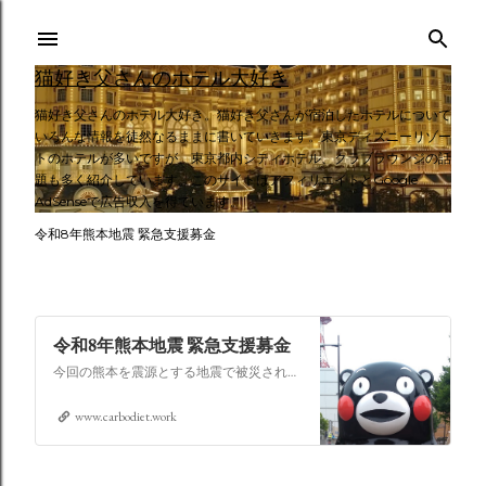
スキップしてメイン コンテンツに移動
猫好き父さんのホテル大好き
猫好き父さんのホテル大好き。猫好き父さんが宿泊したホテルについて
いろんな情報を徒然なるままに書いていきます。東京ディズニーリゾー
トのホテルが多いですが、東京都内シティホテル、クラブラウンジの話
題も多く紹介しています。このサイトはアフィリエイトとGoogle
AdSenseで広告収入を得ています。
令和8年熊本地震 緊急支援募金
令和8年熊本地震 緊急支援募金
今回の熊本を震源とする地震で被災された皆さままだまだ余震も続き大変な時間を過ごされていると思います。心よりお見舞い申し上げます
www.carbodiet.work