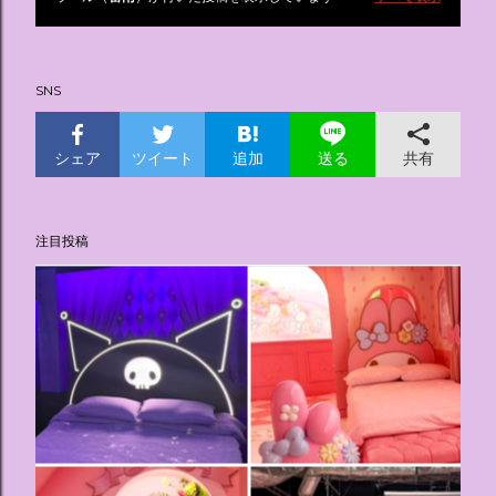
投
稿
SNS
シェア
ツイート
追加
共有
送る
注目投稿