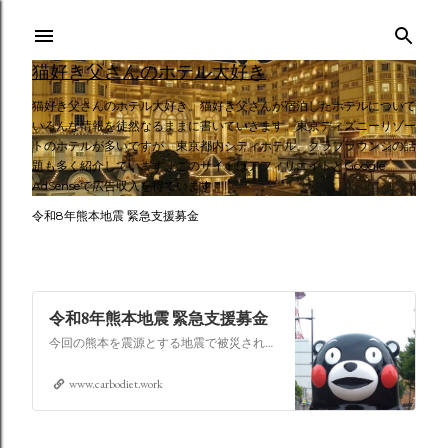
スキップしてメイン コンテンツに移動
猫好き父さんのホテル大好き
猫好き父さんのホテル大好き。猫好き父さんが宿泊したホテルについて
いろんな情報を徒然なるままに書いていきます。東京ディズニーリゾー
トのホテルが多いですが、東京都内シティホテル、クラブラウンジの話
題も多く紹介しています。このサイトはアフィリエイトとGoogle
AdSenseで広告収入を得ています。
令和8年熊本地震 緊急支援募金
令和8年熊本地震 緊急支援募金
今回の熊本を震源とする地震で被災された皆さままだまだ余震も続き大変な時間を過ごされていると思います。心よりお見舞い申し上げます
www.carbodiet.work