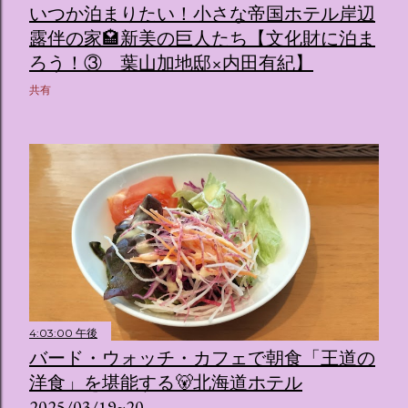
いつか泊まりたい！小さな帝国ホテル岸辺
露伴の家🏩新美の巨人たち【文化財に泊ま
ろう！③ 葉山加地邸×内田有紀】
共有
4:03:00 午後
バード・ウォッチ・カフェで朝食「王道の
洋食」を堪能する🐻北海道ホテル
2025/03/19~20