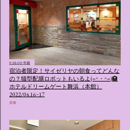
9:26:00 午前
宿泊者限定！サイゼリヤの朝食ってどんな
の？猫型配膳ロボットもいるよ(=^・^=)🏨
ホテルドリームゲート舞浜（本館）
2022/04.16~17
共有