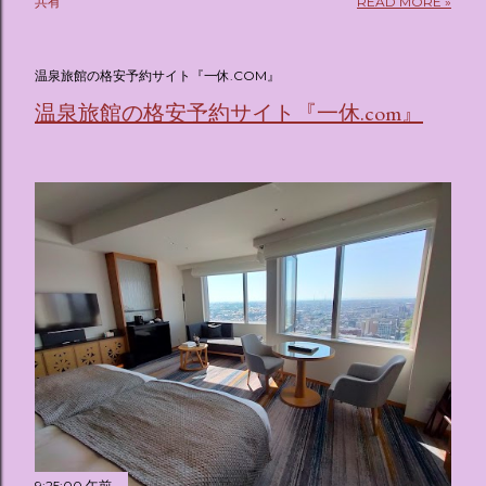
共有
READ MORE »
(@oricon) July 14, 2026 ホテルフローリア トーキョー
（Hotel Floria Tokyo） 「ホテルフローリア トーキョー
（Hotel Floria Tokyo）」 は、実際に宿泊できる宿泊施設で
温泉旅館の格安予約サイト『一休.COM』
はなく、2026年7月15日から東京・新宿でスタートする サン
温泉旅館の格安予約サイト『一休.com』
リオキャラクターズの体験型・没入型展示イベント の名称で
す。 韓国で話題を呼んだ「サンリオキャラクターが考える夢
のホテル」というテーマの展覧会で、今回が待望の日本初上
陸となります。 まるで本当にラグジュアリーホテルにチェッ
クインしてルームツアーを楽しむような、特別な空間が演出
されています。その魅力をいくつかのかたまりに分けてご紹
介します。 🔑 1. コンセプトは「サンリオキャラが考える夢
のホテル」 デジタルメディア技術で世界的に知られるクリエ
イティブプロダクション「d'strict」が手掛けており、五感を
刺激する美しいデジタルアートとストーリー性の高い全11の
テーマブースで構成されています。 チェックインからスター
ト ：ピンクを基調とした華やかなエントランスロビーでルー
ムキーを受け取り、まるでホテルに滞在するかのような没入
感を味わいながら進んでいきます。ロビーではお花をまとっ
たポムポムプリンが出迎えてくれます。 幻想的な共有スペー
9:25:00 午前