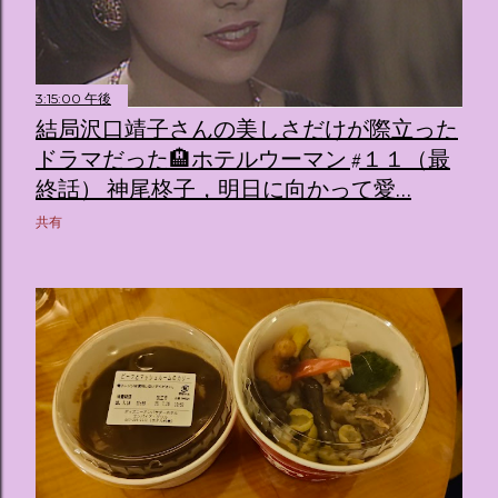
3:15:00 午後
結局沢口靖子さんの美しさだけが際立った
ドラマだった🏨ホテルウーマン #１１（最
終話） 神尾柊子，明日に向かって愛…
共有