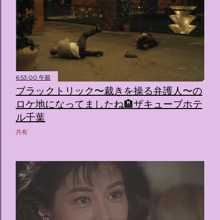
6:53:00 午前
ブラックトリック〜裁きを操る弁護人〜の
ロケ地になってましたね🏨ザキューブホテ
ル千葉
共有