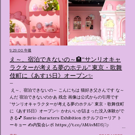
9:29:00 午後
え～、宿泊できないの～🏨“サンリオキャ
ラクターが考える夢のホテル” 東京・歌舞
伎町に《あす15日》オープン✨️
え～、宿泊できないの～ こんにちは 猫好き父さんです な～
んだ 宿泊できないのかあ 残念 画像は公式からの引用です
“サンリオキャラクターが考える夢のホテル” 東京・歌舞伎町
に《あす15日》オープン✨️ かわいいが詰まった没入体験がで
きる💕 Sanrio characters Exhibition ホテルフローリア ト
ーキョー ✍️内覧会レポ https://t.co/AMAvMDSj7p
pic.twitter.com/sKx7uXeXHW — オリコンニュース