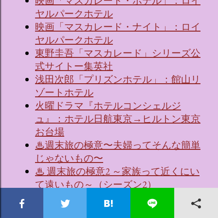
映画「マスカレード・ホテル」：ロイ
ヤルパークホテル
映画「マスカレード・ナイト」：ロイ
ヤルパークホテル
東野圭吾「マスカレード」シリーズ公
式サイトー集英社
浅田次郎「プリズンホテル」：館山リ
ゾートホテル
火曜ドラマ『ホテルコンシェルジ
ュ』：ホテル日航東京→ヒルトン東京
お台場
♨週末旅の極意〜夫婦ってそんな簡単
じゃないもの〜
♨ 週末旅の極意2 ～家族って近くにい
て遠いもの～（シーズン2）