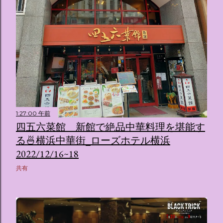
1:27:00 午前
四五六菜館 新館で絶品中華料理を堪能す
る🍜横浜中華街_ローズホテル横浜
2022/12/16~18
共有