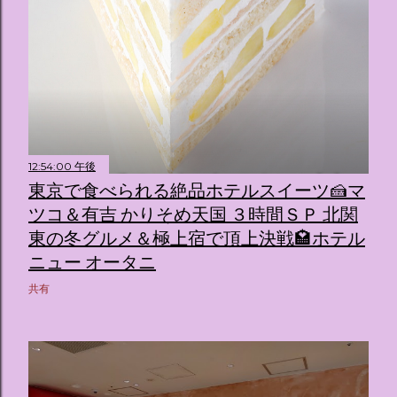
12:54:00 午後
東京で食べられる絶品ホテルスイーツ🍰マ
ツコ＆有吉 かりそめ天国 ３時間ＳＰ 北関
東の冬グルメ＆極上宿で頂上決戦🏩ホテル
ニュー オータニ
共有