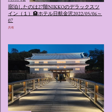
ス ：きらめく光に満ちたガーデンや、美しいボールルーム
宿泊したのは27階NIKKOのデラックスツ
（舞踏会）、さらには本物の砂を使ったピンク色の美しいビ
ーチ（ポチャッコの隣に座れるエリア）など、写真映え間違
イン（１）🏨ホテル日航金沢2022/05/06～
いなしの空間が広がります。 🛌 2. 個性あふれる「9つの客室
07
（テーマルーム）」 イベントの目玉となるのが、サンリオの
共有
人気キャラクターたちがそれぞれの“好き”や理想を詰め込ん
でデザインした客室のエリアです。 ハローキティ...