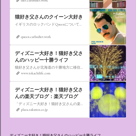
diet.carbodiet.work
猫好き父さんのクイーン大好き
イギリスのロックバンドQueenについての情報をアップします。
queen.carbodiet.work
ディズニー大好き！猫好き父さ
んのハッピー十勝ライフ
猫好き父さんが北海道の十勝地方に移住しました。なれない北海道の暮らしについてお伝えします。
www.tokachilife.com
ディズニー大好き！猫好き父さ
んの楽天ブログ：楽天ブログ
「ディズニー大好き！猫好き父さんの楽天ブログ」にようこそ！ いろんなブログサービスが廃止になるなか満を持して楽天ブログをはじめようと思います。 よろしくお願いいたします。
plaza.rakuten.co.jp
ディズニー大好き！猫好き父さんのハッピー十勝ライフ