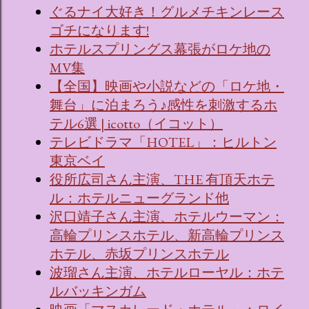
ぐるナイ大好き！グルメチキンレース
ゴチになります!
ホテルスプリングス幕張がロケ地の
MV集
【全国】映画や小説などの「ロケ地・
舞台」に泊まろう♪感性を刺激するホ
テル6選 | icotto（イコット）
テレビドラマ「HOTEL」：ヒルトン
東京ベイ
役所広司さん主演、THE 有頂天ホテ
ル：ホテルニューグランド他
沢口靖子さん主演、ホテルウーマン：
高輪プリンスホテル、新高輪プリンス
ホテル、赤坂プリンスホテル
波瑠さん主演、ホテルローヤル：ホテ
ルバッキンガム