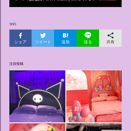
投
稿
SNS
シェア
ツイート
追加
共有
送る
注目投稿