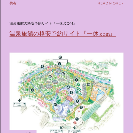
共有
READ MORE »
(@oricon) July 14, 2026 ホテルフローリア トーキョー
（Hotel Floria Tokyo） 「ホテルフローリア トーキョー
（Hotel Floria Tokyo）」 は、実際に宿泊できる宿泊施設で
温泉旅館の格安予約サイト『一休.COM』
はなく、2026年7月15日から東京・新宿でスタートする サン
温泉旅館の格安予約サイト『一休.com』
リオキャラクターズの体験型・没入型展示イベント の名称で
す。 韓国で話題を呼んだ「サンリオキャラクターが考える夢
のホテル」というテーマの展覧会で、今回が待望の日本初上
陸となります。 まるで本当にラグジュアリーホテルにチェッ
クインしてルームツアーを楽しむような、特別な空間が演出
されています。その魅力をいくつかのかたまりに分けてご紹
介します。 🔑 1. コンセプトは「サンリオキャラが考える夢
のホテル」 デジタルメディア技術で世界的に知られるクリエ
イティブプロダクション「d'strict」が手掛けており、五感を
刺激する美しいデジタルアートとストーリー性の高い全11の
テーマブースで構成されています。 チェックインからスター
ト ：ピンクを基調とした華やかなエントランスロビーでルー
ムキーを受け取り、まるでホテルに滞在するかのような没入
感を味わいながら進んでいきます。ロビーではお花をまとっ
たポムポムプリンが出迎えてくれます。 幻想的な共有スペー