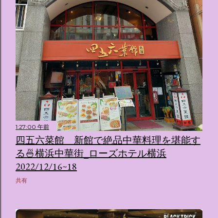
1:27:00 午前
四五六菜館 新館で絶品中華料理を堪能す
る🍜横浜中華街_ローズホテル横浜
2022/12/16~18
共有