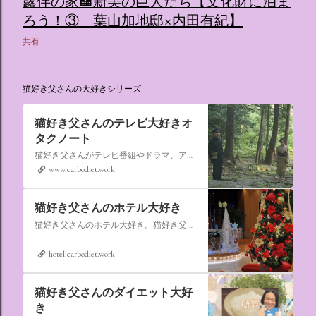
露伴の家🏩新美の巨人たち【文化財に泊ま
ろう！③ 葉山加地邸×内田有紀】
共有
猫好き父さんの大好きシリーズ
猫好き父さんのテレビ大好きオ
タクノート
猫好き父さんがテレビ番組やドラマ、アニメ、特撮ヒーロー,そしてダイエットについて書いたブログです。
www.carbodiet.work
猫好き父さんのホテル大好き
猫好き父さんのホテル大好き。猫好き父さんが宿泊したホテルの情報を徒然なるままに書いていきます。
hotel.carbodiet.work
猫好き父さんのダイエット大好
き