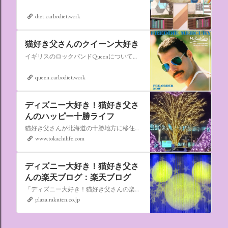
diet.carbodiet.work
猫好き父さんのクイーン大好き
イギリスのロックバンドQueenについての情報をアップします。
queen.carbodiet.work
ディズニー大好き！猫好き父さ
んのハッピー十勝ライフ
猫好き父さんが北海道の十勝地方に移住しました。なれない北海道の暮らしについてお伝えします。
www.tokachilife.com
ディズニー大好き！猫好き父さ
んの楽天ブログ：楽天ブログ
「ディズニー大好き！猫好き父さんの楽天ブログ」にようこそ！ いろんなブログサービスが廃止になるなか満を持して楽天ブログをはじめようと思います。 よろしくお願いいたします。
plaza.rakuten.co.jp