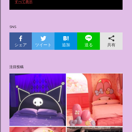
投
すべて表示
稿
SNS
シェア
ツイート
追加
共有
送る
注目投稿