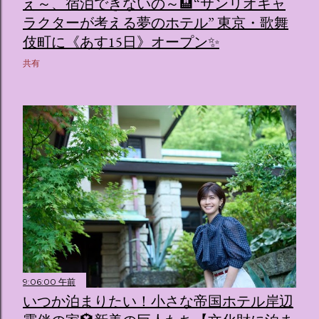
え～、宿泊できないの～🏨“サンリオキャ
ラクターが考える夢のホテル” 東京・歌舞
伎町に《あす15日》オープン✨️
共有
9:06:00 午前
いつか泊まりたい！小さな帝国ホテル岸辺