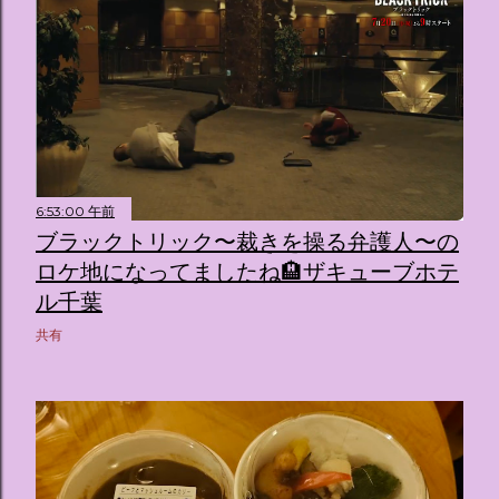
6:53:00 午前
ブラックトリック〜裁きを操る弁護人〜の
ロケ地になってましたね🏨ザキューブホテ
ル千葉
共有