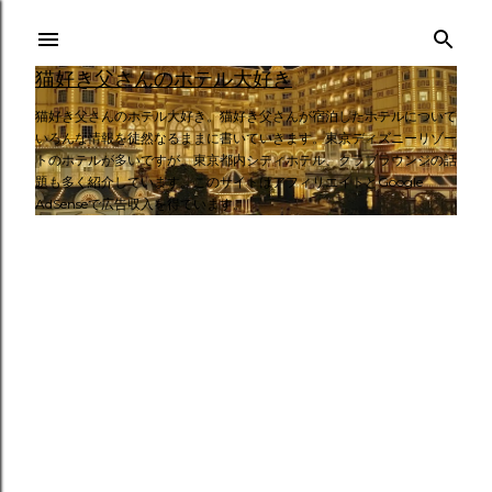
スキップしてメイン コンテンツに移動
猫好き父さんのホテル大好き
猫好き父さんのホテル大好き。猫好き父さんが宿泊したホテルについて
いろんな情報を徒然なるままに書いていきます。東京ディズニーリゾー
トのホテルが多いですが、東京都内シティホテル、クラブラウンジの話
題も多く紹介しています。このサイトはアフィリエイトとGoogle
AdSenseで広告収入を得ています。