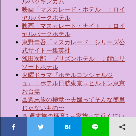
ルバッキンガム
映画「マスカレード・ホテル」：ロイ
ヤルパークホテル
映画「マスカレード・ナイト」：ロイ
ヤルパークホテル
東野圭吾「マスカレード」シリーズ公
式サイトー集英社
浅田次郎「プリズンホテル」：館山リ
ゾートホテル
火曜ドラマ『ホテルコンシェルジ
ュ』：ホテル日航東京→ヒルトン東京
お台場
♨週末旅の極意〜夫婦ってそんな簡単
じゃないもの〜
♨ 週末旅の極意2 ～家族って近くにい
て遠いもの～（シーズン2）