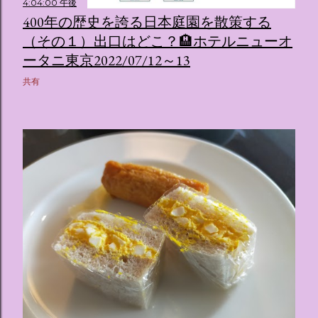
4:04:00 午後
ス ：きらめく光に満ちたガーデンや、美しいボールルーム
400年の歴史を誇る日本庭園を散策する
（舞踏会）、さらには本物の砂を使ったピンク色の美しいビ
（その１）出口はどこ？🏨ホテルニューオ
ーチ（ポチャッコの隣に座れるエリア）など、写真映え間違
いなしの空間が広がります。 🛌 2. 個性あふれる「9つの客室
ータニ東京2022/07/12～13
（テーマルーム）」 イベントの目玉となるのが、サンリオの
共有
人気キャラクターたちがそれぞれの“好き”や理想を詰め込ん
でデザインした客室のエリアです。 ハローキティ...