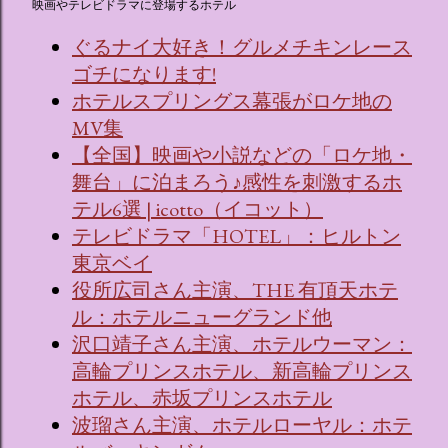
映画やテレビドラマに登場するホテル
ぐるナイ大好き！グルメチキンレース
ゴチになります!
ホテルスプリングス幕張がロケ地の
MV集
【全国】映画や小説などの「ロケ地・
舞台」に泊まろう♪感性を刺激するホ
テル6選 | icotto（イコット）
テレビドラマ「HOTEL」：ヒルトン
東京ベイ
役所広司さん主演、THE 有頂天ホテ
ル：ホテルニューグランド他
沢口靖子さん主演、ホテルウーマン：
高輪プリンスホテル、新高輪プリンス
ホテル、赤坂プリンスホテル
波瑠さん主演、ホテルローヤル：ホテ