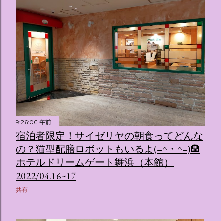
9:26:00 午前
宿泊者限定！サイゼリヤの朝食ってどんな
の？猫型配膳ロボットもいるよ(=^・^=)🏨
ホテルドリームゲート舞浜（本館）
2022/04.16~17
共有