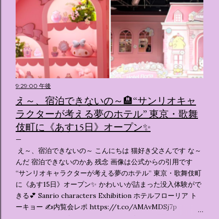
9:29:00 午後
え～、宿泊できないの～🏨“サンリオキャ
ラクターが考える夢のホテル” 東京・歌舞
伎町に《あす15日》オープン✨️
え～、宿泊できないの～ こんにちは 猫好き父さんです な～
んだ 宿泊できないのかあ 残念 画像は公式からの引用です
“サンリオキャラクターが考える夢のホテル” 東京・歌舞伎町
に《あす15日》オープン✨️ かわいいが詰まった没入体験がで
きる💕 Sanrio characters Exhibition ホテルフローリア ト
ーキョー ✍️内覧会レポ https://t.co/AMAvMDSj7p
pic.twitter.com/sKx7uXeXHW — オリコンニュース