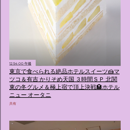
12:54:00 午後
東京で食べられる絶品ホテルスイーツ🍰マ
ツコ＆有吉 かりそめ天国 ３時間ＳＰ 北関
東の冬グルメ＆極上宿で頂上決戦🏩ホテル
ニュー オータニ
共有