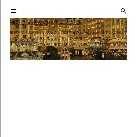
スキップしてメイン コンテンツに移動
猫好き父さんのホテル大好き
猫好き父さんのホテル大好き。猫好き父さんが宿泊したホテルについて
いろんな情報を徒然なるままに書いていきます。東京ディズニーリゾー
トのホテルが多いですが、東京都内シティホテル、クラブラウンジの話
題も多く紹介しています。このサイトはアフィリエイトとGoogle
AdSenseで広告収入を得ています。