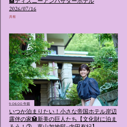
🏨ディズニーアンバサダーホテル
2026/07/16
共有
9:06:00 午前
いつか泊まりたい！小さな帝国ホテル岸辺
露伴の家🏩新美の巨人たち【文化財に泊ま
ろう！③ 葉山加地邸×内田有紀】