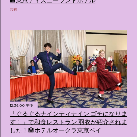
🏨東京ディズニーランドホテル
（舞踏会）、さらには本物の砂を使ったピンク色の美しいビ
共有
ーチ（ポチャッコの隣に座れるエリア）など、写真映え間違
いなしの空間が広がります。 🛌 2. 個性あふれる「9つの客室
（テーマルーム）」 イベントの目玉となるのが、サンリオの
人気キャラクターたちがそれぞれの“好き”や理想を詰め込ん
でデザインした客室のエリアです。 ハローキティ...
12:36:00 午後
「ぐるぐるナインティナイン ゴチになりま
す！」で和食レストラン 羽衣が紹介されま
した！🏩ホテルオークラ東京ベイ