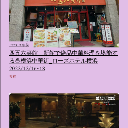
1:27:00 午前
四五六菜館 新館で絶品中華料理を堪能す
る🍜横浜中華街_ローズホテル横浜
2022/12/16~18
共有