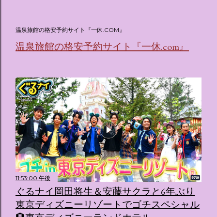
(@oricon) July 14, 2026 ホテルフローリア トーキョー
（Hotel Floria Tokyo） 「ホテルフローリア トーキョー
（Hotel Floria Tokyo）」 は、実際に宿泊できる宿泊施設で
温泉旅館の格安予約サイト『一休.COM』
はなく、2026年7月15日から東京・新宿でスタートする サン
温泉旅館の格安予約サイト『一休.com』
リオキャラクターズの体験型・没入型展示イベント の名称で
す。 韓国で話題を呼んだ「サンリオキャラクターが考える夢
のホテル」というテーマの展覧会で、今回が待望の日本初上
陸となります。 まるで本当にラグジュアリーホテルにチェッ
クインしてルームツアーを楽しむような、特別な空間が演出
されています。その魅力をいくつかのかたまりに分けてご紹
介します。 🔑 1. コンセプトは「サンリオキャラが考える夢
のホテル」 デジタルメディア技術で世界的に知られるクリエ
イティブプロダクション「d'strict」が手掛けており、五感を
刺激する美しいデジタルアートとストーリー性の高い全11の
テーマブースで構成されています。 チェックインからスター
ト ：ピンクを基調とした華やかなエントランスロビーでルー
11:53:00 午後
ムキーを受け取り、まるでホテルに滞在するかのような没入
ぐるナイ岡田将生＆安藤サクラと6年ぶり
感を味わいながら進んでいきます。ロビーではお花をまとっ
東京ディズニーリゾートでゴチスペシャル
たポムポムプリンが出迎えてくれます。 幻想的な共有スペー
ス ：きらめく光に満ちたガーデンや、美しいボールルーム