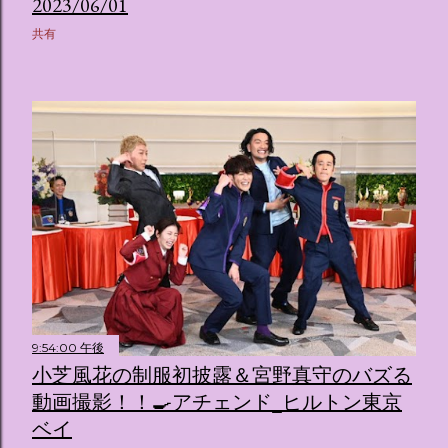
2023/06/01
共有
9:54:00 午後
小芝風花の制服初披露＆宮野真守のバズる
動画撮影！！🍳アチェンド_ヒルトン東京
ベイ