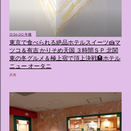
12:54:00 午後
東京で食べられる絶品ホテルスイーツ🍰マ
ツコ＆有吉 かりそめ天国 ３時間ＳＰ 北関
東の冬グルメ＆極上宿で頂上決戦🏩ホテル
ニュー オータニ
共有