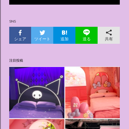
投
稿
SNS
シェア
ツイート
追加
共有
送る
注目投稿