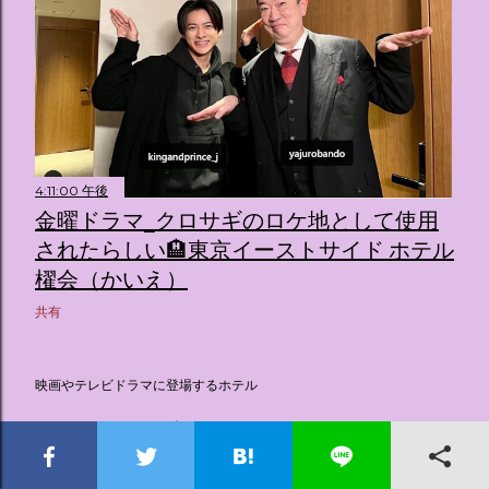
4:11:00 午後
金曜ドラマ_クロサギのロケ地として使用
されたらしい🏨東京イーストサイド ホテル
櫂会（かいえ）
共有
映画やテレビドラマに登場するホテル
ぐるナイ大好き！グルメチキンレース
ゴチになります!