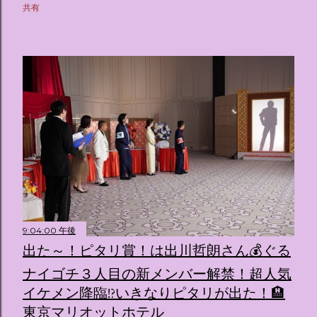
共有
9:04:00 午後
出た～！ピタリ賞！は出川哲朗さん💰ぐる
ナイゴチ３人目の新メンバー解禁！超人気
イケメン降臨!?いきなりピタリが出た！🏨
東京マリオットホテル