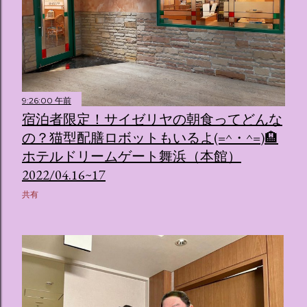
9:26:00 午前
宿泊者限定！サイゼリヤの朝食ってどんな
の？猫型配膳ロボットもいるよ(=^・^=)🏨
ホテルドリームゲート舞浜（本館）
2022/04.16~17
共有