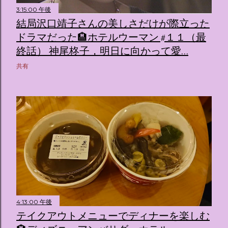
3:15:00 午後
結局沢口靖子さんの美しさだけが際立った
ドラマだった🏨ホテルウーマン #１１（最
終話） 神尾柊子，明日に向かって愛…
共有
4:13:00 午後
テイクアウトメニューでディナーを楽しむ