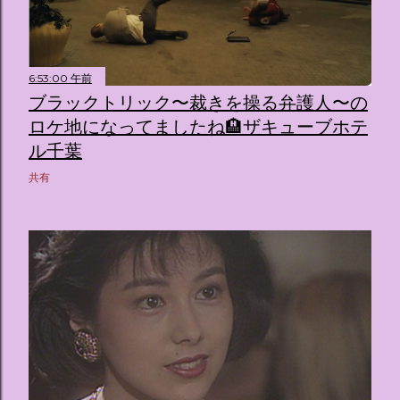
6:53:00 午前
ブラックトリック〜裁きを操る弁護人〜の
ロケ地になってましたね🏨ザキューブホテ
ル千葉
共有