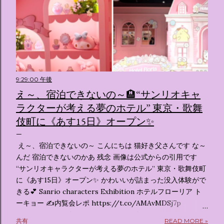
9:29:00 午後
え～、宿泊できないの～🏨“サンリオキャ
ラクターが考える夢のホテル” 東京・歌舞
伎町に《あす15日》オープン✨️
え～、宿泊できないの～ こんにちは 猫好き父さんです な～
んだ 宿泊できないのかあ 残念 画像は公式からの引用です
“サンリオキャラクターが考える夢のホテル” 東京・歌舞伎町
に《あす15日》オープン✨️ かわいいが詰まった没入体験がで
きる💕 Sanrio characters Exhibition ホテルフローリア ト
ーキョー ✍️内覧会レポ https://t.co/AMAvMDSj7p
pic.twitter.com/sKx7uXeXHW — オリコンニュース
共有
READ MORE »