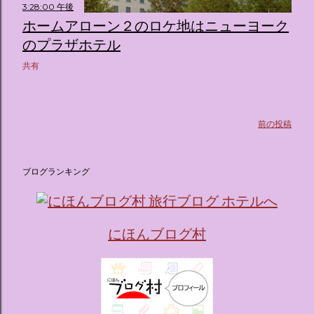
3:28:00 午後
たポムポムプリンが出迎えてくれます。 幻想的な共有スペー
ホームアローン２のロケ地はニューヨーク
ス ：きらめく光に満ちたガーデンや、美しいボールルーム
（舞踏会）、さらには本物の砂を使ったピンク色の美しいビ
のプラザホテル
ーチ（ポチャッコの隣に座れるエリア）など、写真映え間違
共有
いなしの空間が広がります。 🛌 2. 個性あふれる「9つの客室
（テーマルーム）」 イベントの目玉となるのが、サンリオの
人気キャラクターたちがそれぞれの“好き”や理想を詰め込ん
でデザインした客室のエリアです。 ハローキティ...
前の投稿
ブログランキング
にほんブログ村