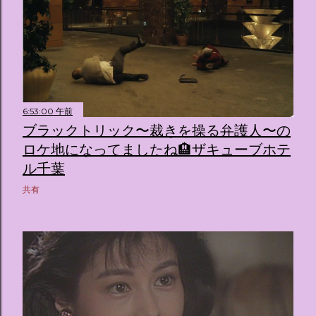
6:53:00 午前
ブラックトリック〜裁きを操る弁護人〜の
ロケ地になってましたね🏨ザキューブホテ
ル千葉
共有