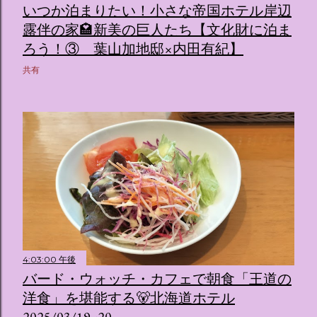
いつか泊まりたい！小さな帝国ホテル岸辺
露伴の家🏩新美の巨人たち【文化財に泊ま
ろう！③ 葉山加地邸×内田有紀】
共有
4:03:00 午後
バード・ウォッチ・カフェで朝食「王道の
洋食」を堪能する🐻北海道ホテル
2025/03/19~20