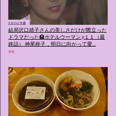
3:15:00 午後
結局沢口靖子さんの美しさだけが際立った
ドラマだった🏨ホテルウーマン #１１（最
終話） 神尾柊子，明日に向かって愛…
共有