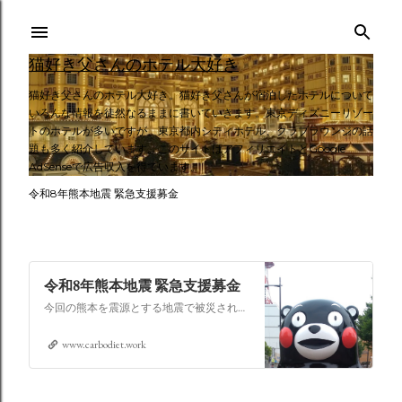
スキップしてメイン コンテンツに移動
猫好き父さんのホテル大好き
猫好き父さんのホテル大好き。猫好き父さんが宿泊したホテルについて
いろんな情報を徒然なるままに書いていきます。東京ディズニーリゾー
トのホテルが多いですが、東京都内シティホテル、クラブラウンジの話
題も多く紹介しています。このサイトはアフィリエイトとGoogle
AdSenseで広告収入を得ています。
令和8年熊本地震 緊急支援募金
令和8年熊本地震 緊急支援募金
今回の熊本を震源とする地震で被災された皆さままだまだ余震も続き大変な時間を過ごされていると思います。心よりお見舞い申し上げます
www.carbodiet.work