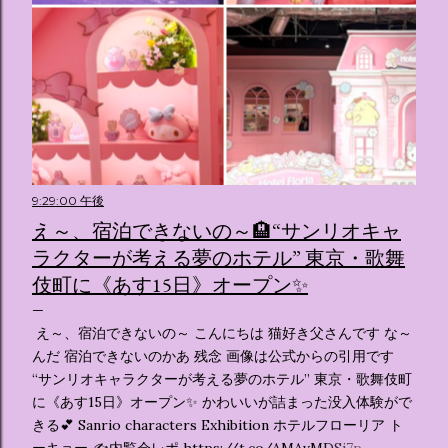
9:29:00 午後
え～、宿泊できないの～🏨“サンリオキャ
ラクターが考える夢のホテル” 東京・歌舞
伎町に《あす15日》オープン✨️
え～、宿泊できないの～ こんにちは 猫好き父さんです な～
んだ 宿泊できないのかあ 残念 画像は公式からの引用です
“サンリオキャラクターが考える夢のホテル” 東京・歌舞伎町
に《あす15日》オープン✨️ かわいいが詰まった没入体験がで
きる💕 Sanrio characters Exhibition ホテルフローリア ト