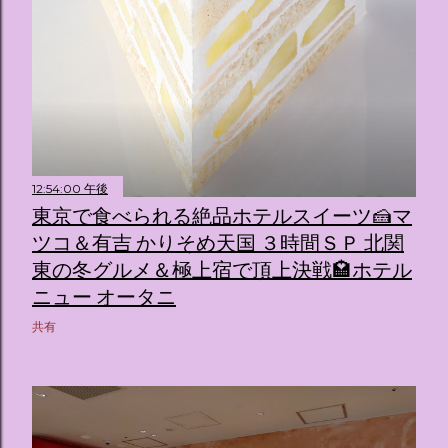
12:54:00 午後
東京で食べられる絶品ホテルスイーツ🍰マ
ツコ＆有吉 かりそめ天国 ３時間ＳＰ 北関
東の冬グルメ＆極上宿で頂上決戦🏩ホテル
ニュー オータニ
共有