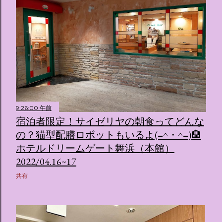
9:26:00 午前
宿泊者限定！サイゼリヤの朝食ってどんな
の？猫型配膳ロボットもいるよ(=^・^=)🏨
ホテルドリームゲート舞浜（本館）
2022/04.16~17
共有