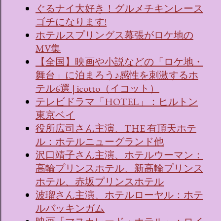
ぐるナイ大好き！グルメチキンレース
ゴチになります!
ホテルスプリングス幕張がロケ地の
MV集
【全国】映画や小説などの「ロケ地・
舞台」に泊まろう♪感性を刺激するホ
テル6選 | icotto（イコット）
テレビドラマ「HOTEL」：ヒルトン
東京ベイ
役所広司さん主演、THE 有頂天ホテ
ル：ホテルニューグランド他
沢口靖子さん主演、ホテルウーマン：
高輪プリンスホテル、新高輪プリンス
ホテル、赤坂プリンスホテル
波瑠さん主演、ホテルローヤル：ホテ
ルバッキンガム