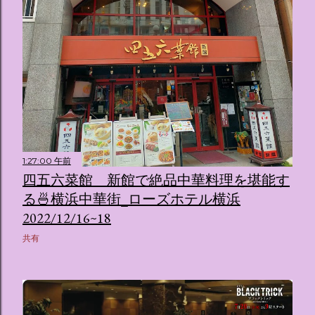
1:27:00 午前
四五六菜館 新館で絶品中華料理を堪能す
る🍜横浜中華街_ローズホテル横浜
2022/12/16~18
共有