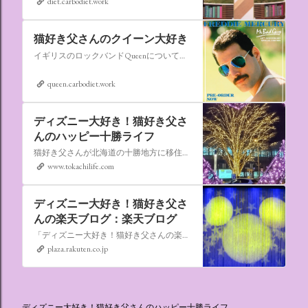
diet.carbodiet.work
猫好き父さんのクイーン大好き
イギリスのロックバンドQueenについての情報をアップします。
queen.carbodiet.work
ディズニー大好き！猫好き父さ
んのハッピー十勝ライフ
猫好き父さんが北海道の十勝地方に移住しました。なれない北海道の暮らしについてお伝えします。
www.tokachilife.com
ディズニー大好き！猫好き父さ
んの楽天ブログ：楽天ブログ
「ディズニー大好き！猫好き父さんの楽天ブログ」にようこそ！ いろんなブログサービスが廃止になるなか満を持して楽天ブログをはじめようと思います。 よろしくお願いいたします。
plaza.rakuten.co.jp
ディズニー大好き！猫好き父さんのハッピー十勝ライフ