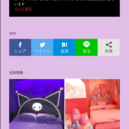
投
います
すべて表示
稿
SNS
シェア
ツイート
追加
共有
送る
注目投稿