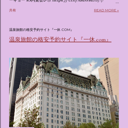
ーキョー ✍️内覧会レポ https://t.co/AMAvMDSj7p
pic.twitter.com/sKx7uXeXHW — オリコンニュース
共有
READ MORE »
(@oricon) July 14, 2026 ホテルフローリア トーキョー
（Hotel Floria Tokyo） 「ホテルフローリア トーキョー
（Hotel Floria Tokyo）」 は、実際に宿泊できる宿泊施設で
温泉旅館の格安予約サイト『一休.COM』
はなく、2026年7月15日から東京・新宿でスタートする サン
温泉旅館の格安予約サイト『一休.com』
リオキャラクターズの体験型・没入型展示イベント の名称で
す。 韓国で話題を呼んだ「サンリオキャラクターが考える夢
のホテル」というテーマの展覧会で、今回が待望の日本初上
陸となります。 まるで本当にラグジュアリーホテルにチェッ
クインしてルームツアーを楽しむような、特別な空間が演出
されています。その魅力をいくつかのかたまりに分けてご紹
介します。 🔑 1. コンセプトは「サンリオキャラが考える夢
のホテル」 デジタルメディア技術で世界的に知られるクリエ
イティブプロダクション「d'strict」が手掛けており、五感を
刺激する美しいデジタルアートとストーリー性の高い全11の
テーマブースで構成されています。 チェックインからスター
ト ：ピンクを基調とした華やかなエントランスロビーでルー
ムキーを受け取り、まるでホテルに滞在するかのような没入
感を味わいながら進んでいきます。ロビーではお花をまとっ