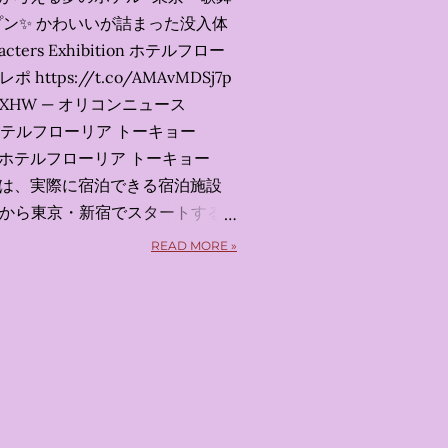
ン✨️ かわいいが詰まった没入体
acters Exhibition ホテルフロー
https://t.co/AMAvMDSj7p
x7uXeXHW — オリコンニュース
 2026 ホテルフローリア トーキョー
yo） 「ホテルフローリア トーキョー
kyo）」 は、実際に宿泊できる宿泊施設
5日から東京・新宿でスタートする
体験型・没入型展示イベント の
READ MORE »
呼んだ「サンリオキャラクターが
うテーマの展覧会で、今回が待望
 まるで本当にラグジュアリーホ
ルームツアーを楽しむような、特
ます。その魅力をいくつかのかた
 🔑 1. コンセプトは「サンリオ
」 デジタルメディア技術で世界