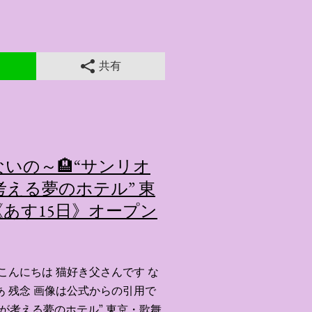
共有
いの～🏨“サンリオ
える夢のホテル” 東
あす15日》オープン
こんにちは 猫好き父さんです な
あ 残念 画像は公式からの引用で
ーが考える夢のホテル” 東京・歌舞