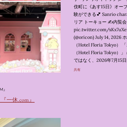
伎町に《あす15日》オープ
験ができる💕 Sanrio char
リア トーキョー ✍️内覧会レポ 
pic.twitter.com/sK
(@oricon) July 14,
（Hotel Floria Tok
（Hotel Floria To
ではなく、2026年7月1
サンリオキャラクターズの
共有
名称です。 韓国で話題を
考える夢のホテル」とい
M』
の日本初上陸となります。
テルにチェックインして
一休.com』
別な空間が演出されてい
まりに分けてご紹介します。
キャラが考える夢のホテル