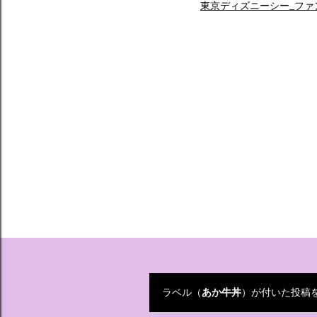
東京ディズニーシー_ファ
ラベル（
あか牛丼
）が付いた投稿
投