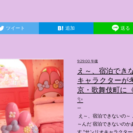
ツイート
追加
送る
9:29:00 午後
え～、宿泊できな
キャラクターが考
京・歌舞伎町に《
✨️
え～、宿泊できないの～ 
～んだ 宿泊できないのか
す “サンリオキャラクタ