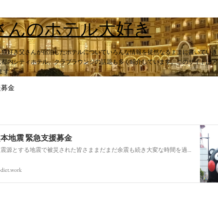
スキップしてメイン コンテンツに移動
さんのホテル大好き
。猫好き父さんが宿泊したホテルについていろんな情報を徒然なるままに書いていき
都内シティホテル、クラブラウンジの話題も多く紹介しています。このサイトはアフィ
います。
援募金
熊本地震 緊急支援募金
今回の熊本を震源とする地震で被災された皆さままだまだ余震も続き大変な時間を過ごされていると思います。心よりお見舞い申し上げます
diet.work