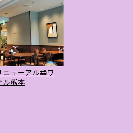
的に知られるクリエイティブ
手掛けており、五感を刺
トーリー性の高い全11の
す。 チェックインからス
かなエントランスロビー
ホテルに滞在するかのよ
いきます。ロビーではお
迎えてくれます。 幻想的
ちたガーデンや、美しい
ニューアル🚋ワ
は本物の砂を使ったピン
テル熊本
の隣に座れるエリア）な
広がります。 🛌 2. 
ム）」 イベントの目玉と
クターたちがそれぞれの“
ンした客室のエリアです。 