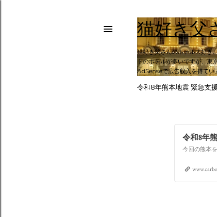
猫好き父
猫好き父さんのホテル大好き
トのホテルが多いですが、東京
AdSenseで広告収入を得て
令和8年熊本地震 緊急支
令和8年
www.carbo