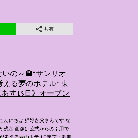
共有
いの～🏨“サンリオ
える夢のホテル” 東
あす15日》オープン
こんにちは 猫好き父さんです な
あ 残念 画像は公式からの引用で
ーが考える夢のホテル” 東京・歌舞