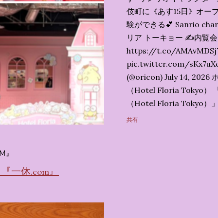
伎町に《あす15日》オープ
験ができる💕 Sanrio char
リア トーキョー ✍️内覧
https://t.co/AMAvMDSj
pic.twitter.com/sK
(@oricon) July 14,
（Hotel Floria To
（Hotel Floria To
ではなく、2026年7月1
共有
サンリオキャラクターズの
名称です。 韓国で話題を
M』
考える夢のホテル」とい
の日本初上陸となります。
一休.com』
テルにチェックインして
別な空間が演出されてい
まりに分けてご紹介します。