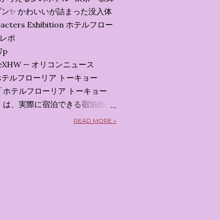
ン✨️ かわいいが詰まった没入体
acters Exhibition ホテルフロー
会レポ
7p
x7uXeXHW — オリコンニュース
 2026 ホテルフローリア トーキョー
kyo） 「ホテルフローリア トーキョー
kyo）」 は、実際に宿泊できる宿泊施設
5日から東京・新宿でスタートする
READ MORE »
体験型・没入型展示イベント の
呼んだ「サンリオキャラクターが
うテーマの展覧会で、今回が待望
 まるで本当にラグジュアリーホ
ルームツアーを楽しむような、特
ます。その魅力をいくつかのかた
 🔑 1. コンセプトは「サンリオ