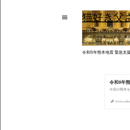
猫好き父
猫好き父さんのホテル大好き
トのホテルが多いですが、東京
AdSenseで広告収入を得てい
令和8年熊本地震 緊急支
令和8年
www.carbo