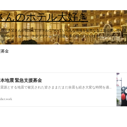
スキップしてメイン コンテンツに移動
さんのホテル大好き
。猫好き父さんが宿泊したホテルについていろんな情報を徒然なるままに書いていき
都内シティホテル、クラブラウンジの話題も多く紹介しています。このサイトはアフィ
ます。
援募金
熊本地震 緊急支援募金
今回の熊本を震源とする地震で被災された皆さままだまだ余震も続き大変な時間を過ごされていると思います。心よりお見舞い申し上げます
diet.work