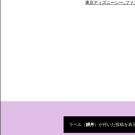
東京ディズニーシー_ファ
ラベル（
鰻丼
）が付いた投稿を表
投