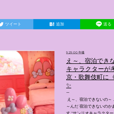
ツイート
追加
送る
9:29:00 午後
え～、宿泊できな
キャラクターが考
京・歌舞伎町に《
✨️
え～、宿泊できないの～ 
～んだ 宿泊できないのか
す “サンリオキャラクタ