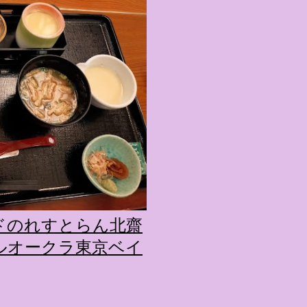
キャラが考える夢のホテル
的に知られるクリエイティブ
手掛けており、五感を刺
トーリー性の高い全11の
す。 チェックインからス
かなエントランスロビー
ホテルに滞在するかのよ
いきます。ロビーではお
迎えてくれます。 幻想的
ちたガーデンや、美しい
は本物の砂を使ったピン
の隣に座れるエリア）な
ドのれすとらん北齋
広がります。 🛌 2. 
ルオークラ東京ベイ
ム）」 イベントの目玉と
クターたちがそれぞれの“
ンした客室のエリアです。 