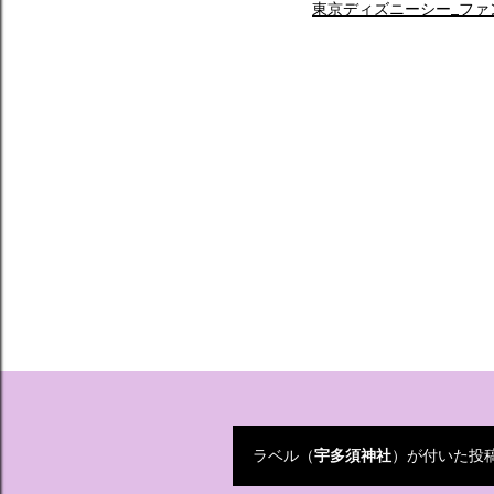
東京ディズニーシー_ファ
ラベル（
宇多須神社
）が付いた投
投