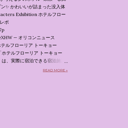
ン✨️ かわいいが詰まった没入体
acters Exhibition ホテルフロー
会レポ
7p
x7uXeXHW — オリコンニュース
 2026 ホテルフローリア トーキョー
kyo） 「ホテルフローリア トーキョー
kyo）」 は、実際に宿泊できる宿泊施設
5日から東京・新宿でスタートする
READ MORE »
体験型・没入型展示イベント の
呼んだ「サンリオキャラクターが
うテーマの展覧会で、今回が待望
 まるで本当にラグジュアリーホ
ルームツアーを楽しむような、特
ます。その魅力をいくつかのかた
 🔑 1. コンセプトは「サンリオ