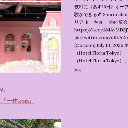
伎町に《あす15日》オープ
験ができる💕 Sanrio char
リア トーキョー ✍️内覧
https://t.co/AMAvMDSj
pic.twitter.com/sK
(@oricon) July 14,
（Hotel Floria To
（Hotel Floria To
ではなく、2026年7月1
共有
サンリオキャラクターズの
名称です。 韓国で話題を
M』
考える夢のホテル」とい
の日本初上陸となります。
一休.com』
テルにチェックインして
別な空間が演出されてい
まりに分けてご紹介します。