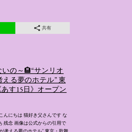
共有
いの～🏨“サンリオ
える夢のホテル” 東
あす15日》オープン
こんにちは 猫好き父さんです な
あ 残念 画像は公式からの引用で
ーが考える夢のホテル” 東京・歌舞