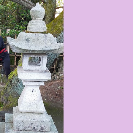
キャラが考える夢のホテル
的に知られるクリエイティブ
手掛けており、五感を刺
トーリー性の高い全11の
す。 チェックインからス
かなエントランスロビー
ホテルに滞在するかのよ
いきます。ロビーではお
迎えてくれます。 幻想的
ちたガーデンや、美しい
は本物の砂を使ったピン
の隣に座れるエリア）な
広がります。 🛌 2. 
ム）」 イベントの目玉と
クターたちがそれぞれの“
ンした客室のエリアです。 