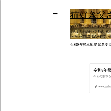
猫好き父
猫好き父さんのホテル大好き
トのホテルが多いですが、東京
AdSenseで広告収入を得てい
令和8年熊本地震 緊急支
令和8年
www.carbo