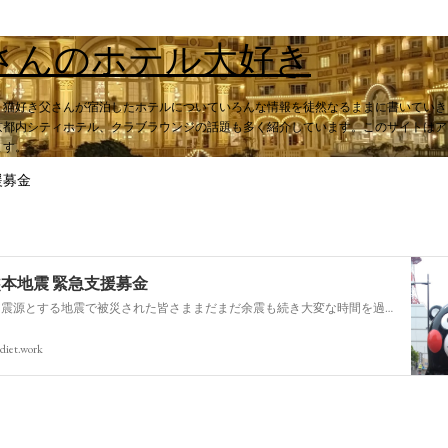
スキップしてメイン コンテンツに移動
さんのホテル大好き
。猫好き父さんが宿泊したホテルについていろんな情報を徒然なるままに書いていき
都内シティホテル、クラブラウンジの話題も多く紹介しています。このサイトはアフィ
ます。
援募金
熊本地震 緊急支援募金
今回の熊本を震源とする地震で被災された皆さままだまだ余震も続き大変な時間を過ごされていると思います。心よりお見舞い申し上げます
diet.work