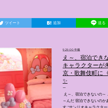
ツイート
追加
送る
9:29:00 午後
え～、宿泊できな
キャラクターが考
京・歌舞伎町に《
✨️
え～、宿泊できないの～ 
～んだ 宿泊できないのか
す “サンリオキャラクタ