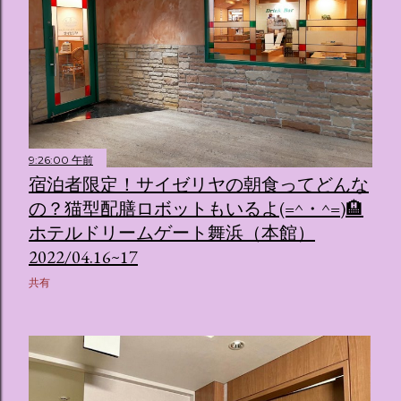
9:26:00 午前
宿泊者限定！サイゼリヤの朝食ってどんな
の？猫型配膳ロボットもいるよ(=^・^=)🏨
ホテルドリームゲート舞浜（本館）
2022/04.16~17
共有