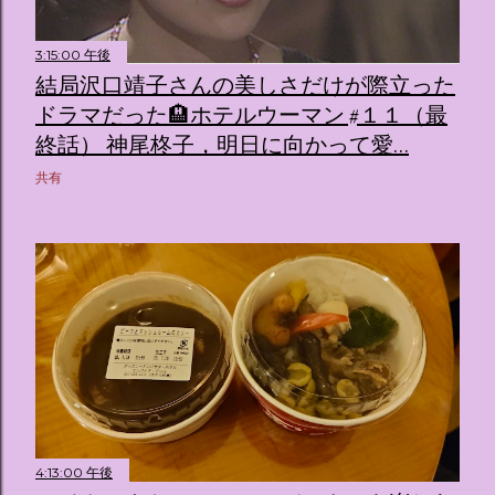
3:15:00 午後
結局沢口靖子さんの美しさだけが際立った
ドラマだった🏨ホテルウーマン #１１（最
終話） 神尾柊子，明日に向かって愛…
共有
4:13:00 午後