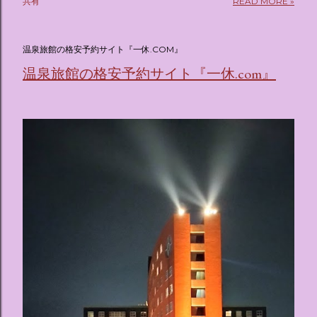
共有
READ MORE »
(@oricon) July 14, 2026 ホテルフローリア トーキョー
（Hotel Floria Tokyo） 「ホテルフローリア トーキョー
（Hotel Floria Tokyo）」 は、実際に宿泊できる宿泊施設で
温泉旅館の格安予約サイト『一休.COM』
はなく、2026年7月15日から東京・新宿でスタートする サン
温泉旅館の格安予約サイト『一休.com』
リオキャラクターズの体験型・没入型展示イベント の名称で
す。 韓国で話題を呼んだ「サンリオキャラクターが考える夢
のホテル」というテーマの展覧会で、今回が待望の日本初上
陸となります。 まるで本当にラグジュアリーホテルにチェッ
クインしてルームツアーを楽しむような、特別な空間が演出
されています。その魅力をいくつかのかたまりに分けてご紹
介します。 🔑 1. コンセプトは「サンリオキャラが考える夢
のホテル」 デジタルメディア技術で世界的に知られるクリエ
イティブプロダクション「d'strict」が手掛けており、五感を
刺激する美しいデジタルアートとストーリー性の高い全11の
テーマブースで構成されています。 チェックインからスター
ト ：ピンクを基調とした華やかなエントランスロビーでルー
ムキーを受け取り、まるでホテルに滞在するかのような没入
感を味わいながら進んでいきます。ロビーではお花をまとっ
たポムポムプリンが出迎えてくれます。 幻想的な共有スペー