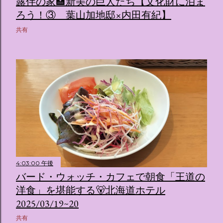
露伴の家🏩新美の巨人たち【文化財に泊ま
ろう！③ 葉山加地邸×内田有紀】
共有
4:03:00 午後
バード・ウォッチ・カフェで朝食「王道の
洋食」を堪能する🐻北海道ホテル
2025/03/19~20
共有