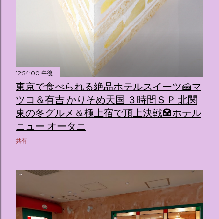
12:54:00 午後
東京で食べられる絶品ホテルスイーツ🍰マ
ツコ＆有吉 かりそめ天国 ３時間ＳＰ 北関
東の冬グルメ＆極上宿で頂上決戦🏩ホテル
ニュー オータニ
共有