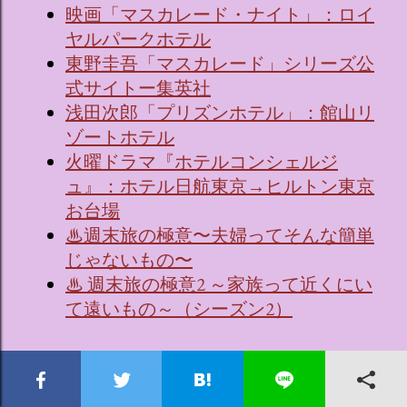
映画「マスカレード・ナイト」：ロイ
ヤルパークホテル
東野圭吾「マスカレード」シリーズ公
式サイトー集英社
浅田次郎「プリズンホテル」：館山リ
ゾートホテル
火曜ドラマ『ホテルコンシェルジ
ュ』：ホテル日航東京→ヒルトン東京
お台場
♨週末旅の極意〜夫婦ってそんな簡単
じゃないもの〜
♨ 週末旅の極意2 ～家族って近くにい
て遠いもの～（シーズン2）
ソロシティホテル大好き！ソロ活女子のススメ