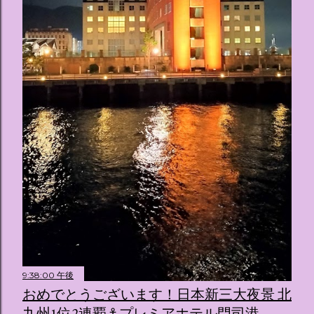
ス ：きらめく光に満ちたガーデンや、美しいボールルーム
（舞踏会）、さらには本物の砂を使ったピンク色の美しいビ
ーチ（ポチャッコの隣に座れるエリア）など、写真映え間違
いなしの空間が広がります。 🛌 2. 個性あふれる「9つの客室
（テーマルーム）」 イベントの目玉となるのが、サンリオの
人気キャラクターたちがそれぞれの“好き”や理想を詰め込ん
でデザインした客室のエリアです。 ハローキティ...
9:38:00 午後
おめでとうございます！日本新三大夜景 北
九州1位2連覇⚓プレミアホテル門司港