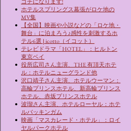
ゴチになります!
ホテルスプリングス幕張がロケ地の
MV集
【全国】映画や小説などの「ロケ地・
舞台」に泊まろう♪感性を刺激するホ
テル6選 | icotto（イコット）
テレビドラマ「HOTEL」：ヒルトン
東京ベイ
役所広司さん主演、THE 有頂天ホテ
ル：ホテルニューグランド他
沢口靖子さん主演、ホテルウーマン：
高輪プリンスホテル、新高輪プリンス
ホテル、赤坂プリンスホテル
波瑠さん主演、ホテルローヤル：ホテ
ルバッキンガム
映画「マスカレード・ホテル」：ロイ
ヤルパークホテル