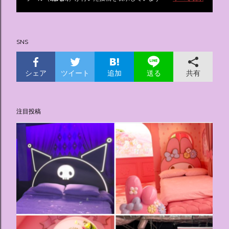
投
稿
SNS
シェア
ツイート
追加
共有
送る
注目投稿