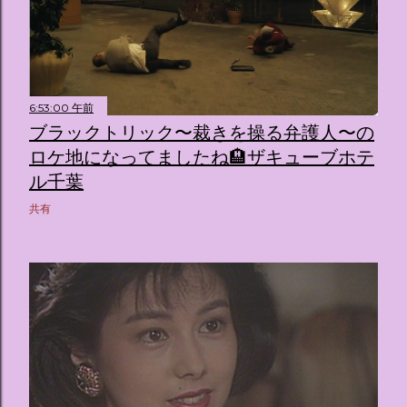
6:53:00 午前
ブラックトリック〜裁きを操る弁護人〜の
ロケ地になってましたね🏨ザキューブホテ
ル千葉
共有