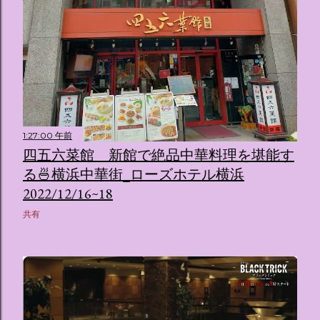
1:27:00 午前
四五六菜館 新館で絶品中華料理を堪能す
る🍜横浜中華街_ローズホテル横浜
2022/12/16~18
共有