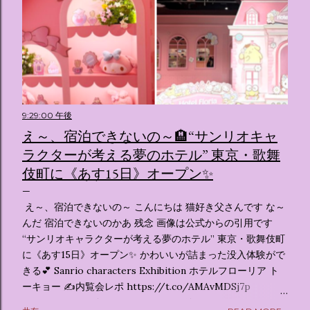
9:29:00 午後
え～、宿泊できないの～🏨“サンリオキャ
ラクターが考える夢のホテル” 東京・歌舞
伎町に《あす15日》オープン✨️
え～、宿泊できないの～ こんにちは 猫好き父さんです な～
んだ 宿泊できないのかあ 残念 画像は公式からの引用です
“サンリオキャラクターが考える夢のホテル” 東京・歌舞伎町
に《あす15日》オープン✨️ かわいいが詰まった没入体験がで
きる💕 Sanrio characters Exhibition ホテルフローリア ト
ーキョー ✍️内覧会レポ https://t.co/AMAvMDSj7p
pic.twitter.com/sKx7uXeXHW — オリコンニュース