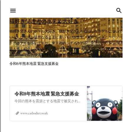
スキップしてメイン コンテンツに移動
猫好き父さんのホテル大好き
猫好き父さんのホテル大好き。猫好き父さんが宿泊したホテルについて
いろんな情報を徒然なるままに書いていきます。東京ディズニーリゾー
トのホテルが多いですが、東京都内シティホテル、クラブラウンジの話
題も多く紹介しています。このサイトはアフィリエイトとGoogle
AdSenseで広告収入を得ています。
令和8年熊本地震 緊急支援募金
令和8年熊本地震 緊急支援募金
今回の熊本を震源とする地震で被災された皆さままだまだ余震も続き大変な時間を過ごされていると思います。心よりお見舞い申し上げます
www.carbodiet.work