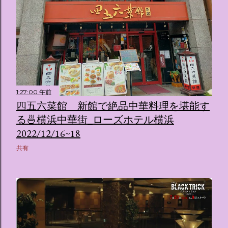
1:27:00 午前
四五六菜館 新館で絶品中華料理を堪能す
る🍜横浜中華街_ローズホテル横浜
2022/12/16~18
共有