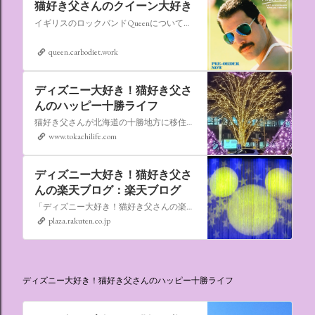
猫好き父さんのクイーン大好き
イギリスのロックバンドQueenについての情報をアップします。
queen.carbodiet.work
ディズニー大好き！猫好き父さ
んのハッピー十勝ライフ
猫好き父さんが北海道の十勝地方に移住しました。なれない北海道の暮らしについてお伝えします。
www.tokachilife.com
ディズニー大好き！猫好き父さ
んの楽天ブログ：楽天ブログ
「ディズニー大好き！猫好き父さんの楽天ブログ」にようこそ！ いろんなブログサービスが廃止になるなか満を持して楽天ブログをはじめようと思います。 よろしくお願いいたします。
plaza.rakuten.co.jp
ディズニー大好き！猫好き父さんのハッピー十勝ライフ