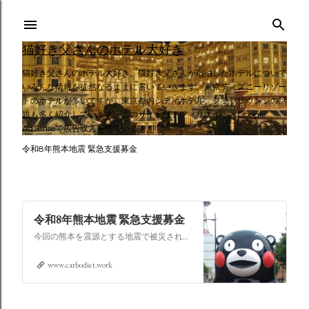
スキップしてメイン コンテンツに移動
猫好き父さんのホテル大好き
猫好き父さんのホテル大好き。猫好き父さんが宿泊したホテルについて
いろんな情報を徒然なるままに書いていきます。東京ディズニーリゾー
トのホテルが多いですが、東京都内シティホテル、クラブラウンジの話
題も多く紹介しています。このサイトはアフィリエイトとGoogle
AdSenseで広告収入を得ています。
令和8年熊本地震 緊急支援募金
令和8年熊本地震 緊急支援募金
今回の熊本を震源とする地震で被災された皆さままだまだ余震も続き大変な時間を過ごされていると思います。心よりお見舞い申し上げます
www.carbodiet.work