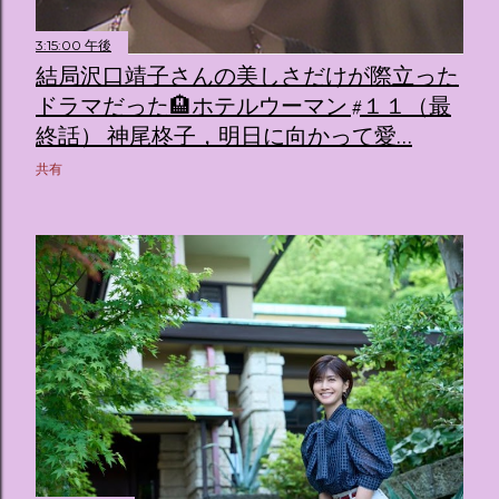
3:15:00 午後
結局沢口靖子さんの美しさだけが際立った
ドラマだった🏨ホテルウーマン #１１（最
終話） 神尾柊子，明日に向かって愛…
共有