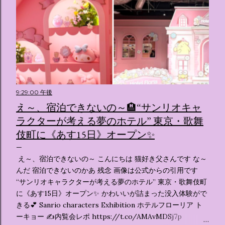
9:29:00 午後
え～、宿泊できないの～🏨“サンリオキャ
ラクターが考える夢のホテル” 東京・歌舞
伎町に《あす15日》オープン✨️
え～、宿泊できないの～ こんにちは 猫好き父さんです な～
んだ 宿泊できないのかあ 残念 画像は公式からの引用です
“サンリオキャラクターが考える夢のホテル” 東京・歌舞伎町
に《あす15日》オープン✨️ かわいいが詰まった没入体験がで
きる💕 Sanrio characters Exhibition ホテルフローリア ト
ーキョー ✍️内覧会レポ https://t.co/AMAvMDSj7p