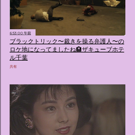
6:53:00 午前
ブラックトリック〜裁きを操る弁護人〜の
ロケ地になってましたね🏨ザキューブホテ
ル千葉
共有