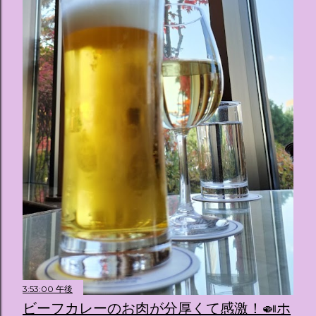
ス ：きらめく光に満ちたガーデンや、美しいボールルーム
（舞踏会）、さらには本物の砂を使ったピンク色の美しいビ
ーチ（ポチャッコの隣に座れるエリア）など、写真映え間違
いなしの空間が広がります。 🛌 2. 個性あふれる「9つの客室
（テーマルーム）」 イベントの目玉となるのが、サンリオの
人気キャラクターたちがそれぞれの“好き”や理想を詰め込ん
でデザインした客室のエリアです。 ハローキティ...
3:53:00 午後
ビーフカレーのお肉が分厚くて感激！🍛ホ