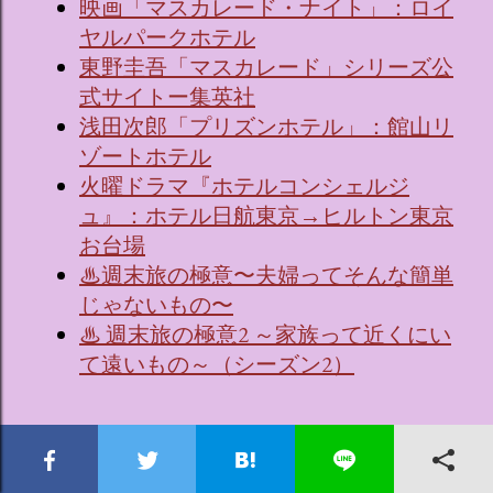
映画「マスカレード・ナイト」：ロイ
ヤルパークホテル
東野圭吾「マスカレード」シリーズ公
式サイトー集英社
浅田次郎「プリズンホテル」：館山リ
ゾートホテル
火曜ドラマ『ホテルコンシェルジ
ュ』：ホテル日航東京→ヒルトン東京
お台場
♨週末旅の極意〜夫婦ってそんな簡単
じゃないもの〜
♨ 週末旅の極意2 ～家族って近くにい
て遠いもの～（シーズン2）
ソロシティホテル大好き！ソロ活女子のススメ