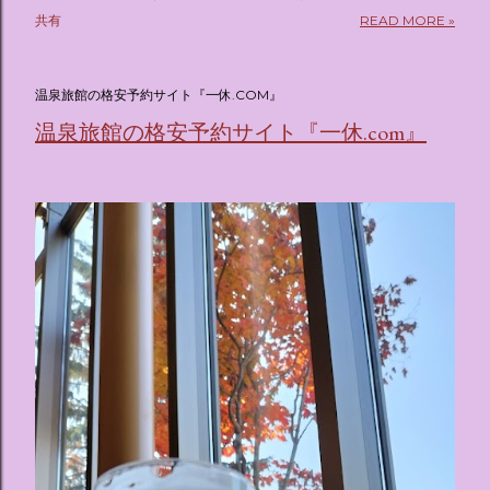
pic.twitter.com/sKx7uXeXHW — オリコンニュース
共有
READ MORE »
(@oricon) July 14, 2026 ホテルフローリア トーキョー
（Hotel Floria Tokyo） 「ホテルフローリア トーキョー
（Hotel Floria Tokyo）」 は、実際に宿泊できる宿泊施設で
温泉旅館の格安予約サイト『一休.COM』
はなく、2026年7月15日から東京・新宿でスタートする サン
温泉旅館の格安予約サイト『一休.com』
リオキャラクターズの体験型・没入型展示イベント の名称で
す。 韓国で話題を呼んだ「サンリオキャラクターが考える夢
のホテル」というテーマの展覧会で、今回が待望の日本初上
陸となります。 まるで本当にラグジュアリーホテルにチェッ
クインしてルームツアーを楽しむような、特別な空間が演出
されています。その魅力をいくつかのかたまりに分けてご紹
介します。 🔑 1. コンセプトは「サンリオキャラが考える夢
のホテル」 デジタルメディア技術で世界的に知られるクリエ
イティブプロダクション「d'strict」が手掛けており、五感を
刺激する美しいデジタルアートとストーリー性の高い全11の
テーマブースで構成されています。 チェックインからスター
ト ：ピンクを基調とした華やかなエントランスロビーでルー
ムキーを受け取り、まるでホテルに滞在するかのような没入
感を味わいながら進んでいきます。ロビーではお花をまとっ
たポムポムプリンが出迎えてくれます。 幻想的な共有スペー