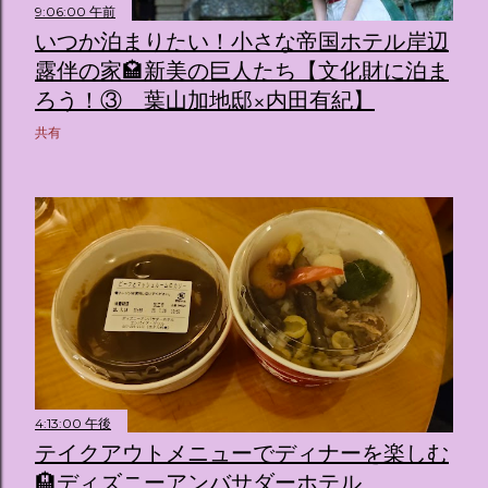
9:06:00 午前
いつか泊まりたい！小さな帝国ホテル岸辺
露伴の家🏩新美の巨人たち【文化財に泊ま
ろう！③ 葉山加地邸×内田有紀】
共有
4:13:00 午後
テイクアウトメニューでディナーを楽しむ
🏨ディズニーアンバサダーホテル