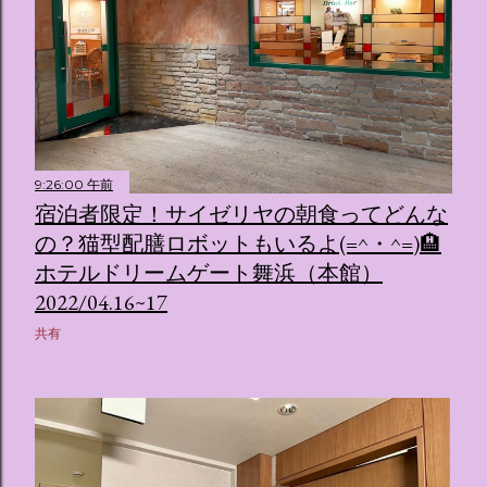
9:26:00 午前
宿泊者限定！サイゼリヤの朝食ってどんな
の？猫型配膳ロボットもいるよ(=^・^=)🏨
ホテルドリームゲート舞浜（本館）
2022/04.16~17
共有