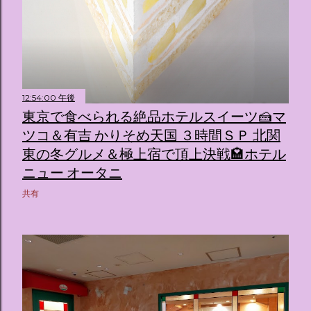
12:54:00 午後
東京で食べられる絶品ホテルスイーツ🍰マ
ツコ＆有吉 かりそめ天国 ３時間ＳＰ 北関
東の冬グルメ＆極上宿で頂上決戦🏩ホテル
ニュー オータニ
共有