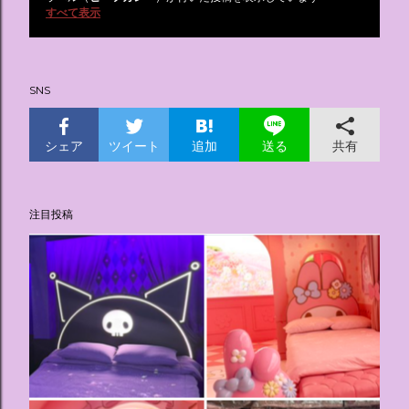
投
すべて表示
稿
SNS
シェア
ツイート
追加
共有
送る
注目投稿