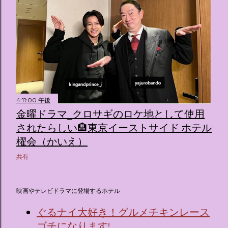
4:11:00 午後
金曜ドラマ_クロサギのロケ地として使用
されたらしい🏨東京イーストサイド ホテル
櫂会（かいえ）
共有
映画やテレビドラマに登場するホテル
ぐるナイ大好き！グルメチキンレース
ゴチになります!