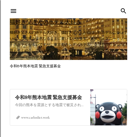
スキップしてメイン コンテンツに移動
猫好き父さんのホテル大好き
猫好き父さんのホテル大好き。猫好き父さんが宿泊したホテルについて
いろんな情報を徒然なるままに書いていきます。東京ディズニーリゾー
トのホテルが多いですが、東京都内シティホテル、クラブラウンジの話
題も多く紹介しています。このサイトはアフィリエイトとGoogle
AdSenseで広告収入を得ています。
令和8年熊本地震 緊急支援募金
令和8年熊本地震 緊急支援募金
今回の熊本を震源とする地震で被災された皆さままだまだ余震も続き大変な時間を過ごされていると思います。心よりお見舞い申し上げます
www.carbodiet.work