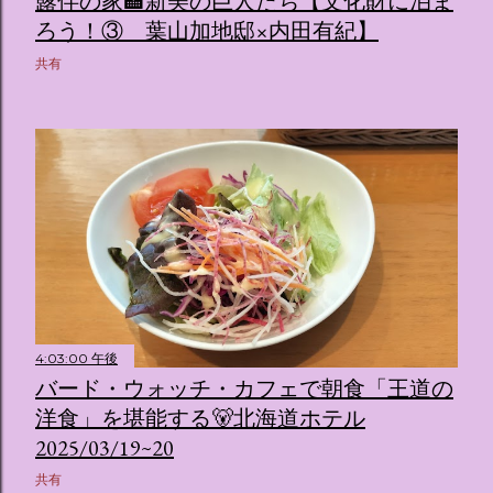
露伴の家🏩新美の巨人たち【文化財に泊ま
ろう！③ 葉山加地邸×内田有紀】
共有
4:03:00 午後
バード・ウォッチ・カフェで朝食「王道の
洋食」を堪能する🐻北海道ホテル
2025/03/19~20
共有