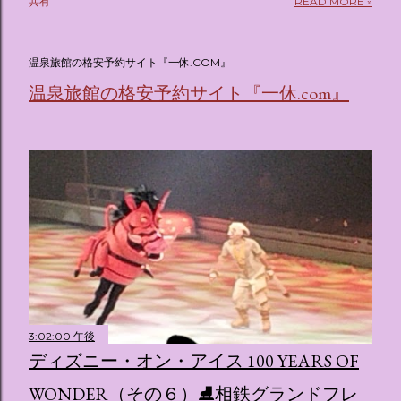
共有
READ MORE »
(@oricon) July 14, 2026 ホテルフローリア トーキョー
（Hotel Floria Tokyo） 「ホテルフローリア トーキョー
（Hotel Floria Tokyo）」 は、実際に宿泊できる宿泊施設で
温泉旅館の格安予約サイト『一休.COM』
はなく、2026年7月15日から東京・新宿でスタートする サン
温泉旅館の格安予約サイト『一休.com』
リオキャラクターズの体験型・没入型展示イベント の名称で
す。 韓国で話題を呼んだ「サンリオキャラクターが考える夢
のホテル」というテーマの展覧会で、今回が待望の日本初上
陸となります。 まるで本当にラグジュアリーホテルにチェッ
クインしてルームツアーを楽しむような、特別な空間が演出
されています。その魅力をいくつかのかたまりに分けてご紹
介します。 🔑 1. コンセプトは「サンリオキャラが考える夢
のホテル」 デジタルメディア技術で世界的に知られるクリエ
イティブプロダクション「d'strict」が手掛けており、五感を
刺激する美しいデジタルアートとストーリー性の高い全11の
テーマブースで構成されています。 チェックインからスター
ト ：ピンクを基調とした華やかなエントランスロビーでルー
3:02:00 午後
ムキーを受け取り、まるでホテルに滞在するかのような没入
ディズニー・オン・アイス 100 YEARS OF
感を味わいながら進んでいきます。ロビーではお花をまとっ
たポムポムプリンが出迎えてくれます。 幻想的な共有スペー
WONDER（その６）⛸相鉄グランドフレ