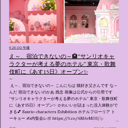
9:29:00 午後
え～、宿泊できないの～🏨“サンリオキャ
ラクターが考える夢のホテル” 東京・歌舞
伎町に《あす15日》オープン✨️
え～、宿泊できないの～ こんにちは 猫好き父さんです な～
んだ 宿泊できないのかあ 残念 画像は公式からの引用です
“サンリオキャラクターが考える夢のホテル” 東京・歌舞伎町
に《あす15日》オープン✨️ かわいいが詰まった没入体験がで
きる💕 Sanrio characters Exhibition ホテルフローリア ト
ーキョー ✍️内覧会レポ https://t.co/AMAvMDSj7p
pic.twitter.com/sKx7uXeXHW — オリコンニュース