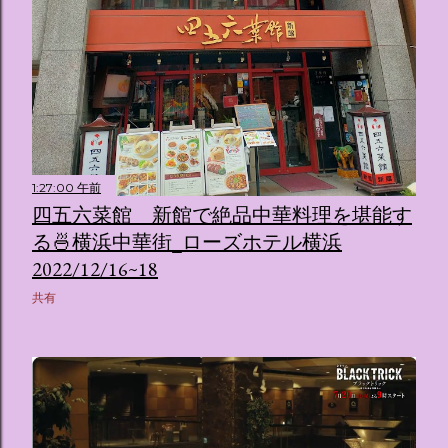
1:27:00 午前
四五六菜館 新館で絶品中華料理を堪能す
る🍜横浜中華街_ローズホテル横浜
2022/12/16~18
共有