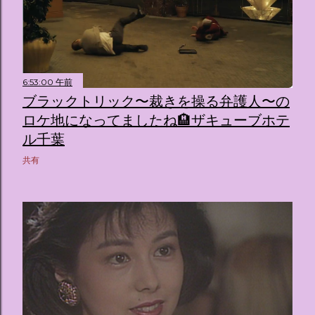
6:53:00 午前
ブラックトリック〜裁きを操る弁護人〜の
ロケ地になってましたね🏨ザキューブホテ
ル千葉
共有