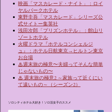
映画「マスカレード・ナイト」：ロイ
ヤルパークホテル
東野圭吾「マスカレード」シリーズ公
式サイトー集英社
浅田次郎「プリズンホテル」：館山リ
ゾートホテル
火曜ドラマ『ホテルコンシェルジ
ュ』：ホテル日航東京→ヒルトン東京
お台場
♨週末旅の極意〜夫婦ってそんな簡単
じゃないもの〜
♨ 週末旅の極意2 ～家族って近くにい
て遠いもの～（シーズン2）
ソロシティホテル大好き！ソロ活女子のススメ