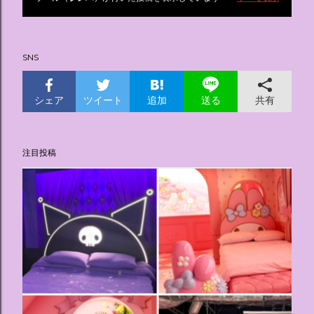
投
稿
SNS
シェア
ツイート
追加
共有
送る
注目投稿