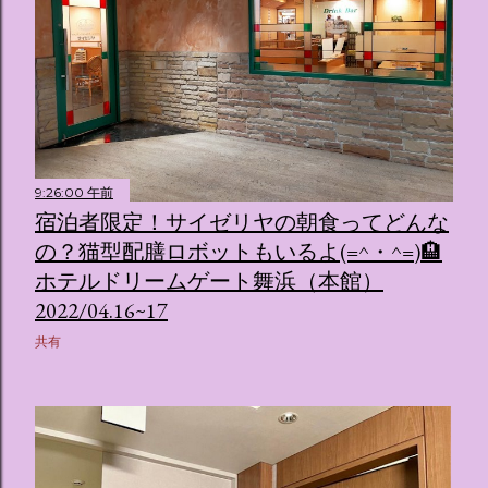
9:26:00 午前
宿泊者限定！サイゼリヤの朝食ってどんな
の？猫型配膳ロボットもいるよ(=^・^=)🏨
ホテルドリームゲート舞浜（本館）
2022/04.16~17
共有