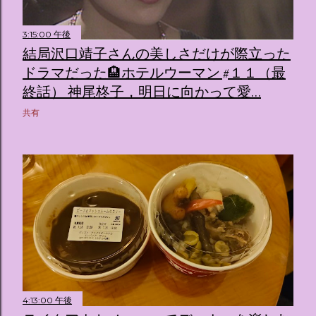
3:15:00 午後
結局沢口靖子さんの美しさだけが際立った
ドラマだった🏨ホテルウーマン #１１（最
終話） 神尾柊子，明日に向かって愛…
共有
4:13:00 午後