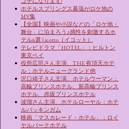
ゴチになります!
ホテルスプリングス幕張がロケ地の
MV集
【全国】映画や小説などの「ロケ地・
舞台」に泊まろう♪感性を刺激するホ
テル6選 | icotto（イコット）
テレビドラマ「HOTEL」：ヒルトン
東京ベイ
役所広司さん主演、THE 有頂天ホテ
ル：ホテルニューグランド他
沢口靖子さん主演、ホテルウーマン：
高輪プリンスホテル、新高輪プリンス
ホテル、赤坂プリンスホテル
波瑠さん主演、ホテルローヤル：ホテ
ルバッキンガム
映画「マスカレード・ホテル」：ロイ
ヤルパークホテル