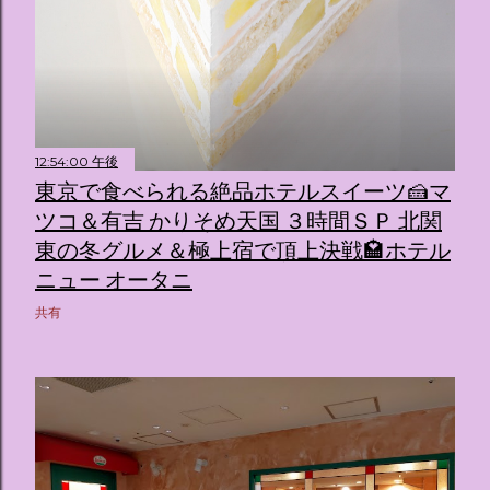
12:54:00 午後
東京で食べられる絶品ホテルスイーツ🍰マ
ツコ＆有吉 かりそめ天国 ３時間ＳＰ 北関
東の冬グルメ＆極上宿で頂上決戦🏩ホテル
ニュー オータニ
共有