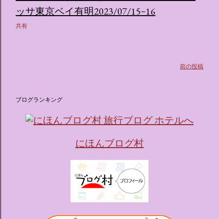
ス ：きらめく光に満ちたガーデンや、美しいボールルーム
ッサ東京ベイ有明2023/07/15~16
（舞踏会）、さらには本物の砂を使ったピンク色の美しいビ
ーチ（ポチャッコの隣に座れるエリア）など、写真映え間違
共有
いなしの空間が広がります。 🛌 2. 個性あふれる「9つの客室
（テーマルーム）」 イベントの目玉となるのが、サンリオの
人気キャラクターたちがそれぞれの“好き”や理想を詰め込ん
前の投稿
でデザインした客室のエリアです。 ハローキティ...
ブログランキング
にほんブログ村