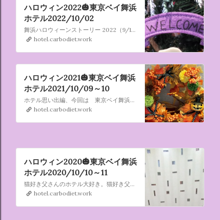
ハロウィン2022🎃東京ベイ舞浜
ホテル2022/10/02
舞浜ハロウィーンストーリー 2022（9/15～10/31） 夜に紡がれる魔法とイタズラの物語 ハッピー・ハロウィーン！ 月あかりにすっぽりと包まれる頃、 ホテル全体に魔法がかけられ表情が一変。 ロビーだけでなく、お部屋にまで！？ 霊界からだれかイタズラしにきていないかと、 ジャック･オー･ラン
hotel.carbodiet.work
ハロウィン2021🎃東京ベイ舞浜
ホテル2021/10/09～10
ホテル思い出編、今回は 東京ベイ舞浜ホテル です。 不思議なことに2020年も同じ週末に宿泊してます。 ただし、この時は普通のお部屋に宿泊しました。 ロビーの感じ。
hotel.carbodiet.work
ハロウィン2020🎃東京ベイ舞浜
ホテル2020/10/10～11
猫好き父さんのホテル大好き。猫好き父さんが宿泊したホテルの情報を徒然なるままに書いていきます。
hotel.carbodiet.work