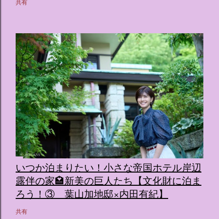
共有
いつか泊まりたい！小さな帝国ホテル岸辺
露伴の家🏩新美の巨人たち【文化財に泊ま
ろう！③ 葉山加地邸×内田有紀】
共有