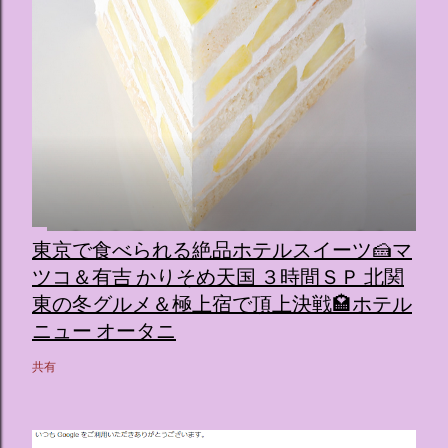
東京で食べられる絶品ホテルスイーツ🍰マ
ツコ＆有吉 かりそめ天国 ３時間ＳＰ 北関
東の冬グルメ＆極上宿で頂上決戦🏩ホテル
ニュー オータニ
共有