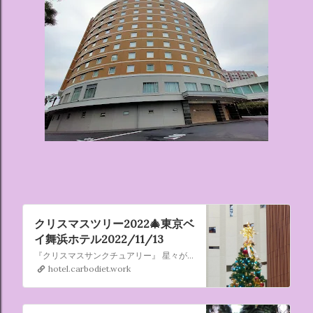
でデザインした客室のエリアです。 ハローキティ...
クリスマスツリー2022🎄東京ベ
イ舞浜ホテル2022/11/13
『クリスマスサンクチュアリー』 星々がクリスマスの音色を奏でるとき、 せせらぎに囲まれた月あかりと相まって、 11層吹き抜けのアトリウム 「舞浜サンクチュアリー」が 幻想的にきらめきます。 大切な人との素敵なひととき、聖なる夜･･･ この願いが叶いますように。
hotel.carbodiet.work