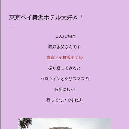
のホテル」というテーマの展覧会で、今回が待望の日本初上
陸となります。 まるで本当にラグジュアリーホテルにチェッ
東京ベイ舞浜ホテル大好き！
クインしてルームツアーを楽しむような、特別な空間が演出
されています。その魅力をいくつかのかたまりに分けてご紹
介します。 🔑 1. コンセプトは「サンリオキャラが考える夢
こんにちは
のホテル」 デジタルメディア技術で世界的に知られるクリエ
イティブプロダクション「d'strict」が手掛けており、五感を
猫好き父さんです
刺激する美しいデジタルアートとストーリー性の高い全11の
東京ベイ舞浜ホテル
テーマブースで構成されています。 チェックインからスター
ト ：ピンクを基調とした華やかなエントランスロビーでルー
振り返ってみると
ムキーを受け取り、まるでホテルに滞在するかのような没入
ハロウィンとクリスマスの
感を味わいながら進んでいきます。ロビーではお花をまとっ
たポムポムプリンが出迎えてくれます。 幻想的な共有スペー
時期にしか
ス ：きらめく光に満ちたガーデンや、美しいボールルーム
（舞踏会）、さらには本物の砂を使ったピンク色の美しいビ
行ってないですねえ
ーチ（ポチャッコの隣に座れるエリア）など、写真映え間違
いなしの空間が広がります。 🛌 2. 個性あふれる「9つの客室
（テーマルーム）」 イベントの目玉となるのが、サンリオの
人気キャラクターたちがそれぞれの“好き”や理想を詰め込ん