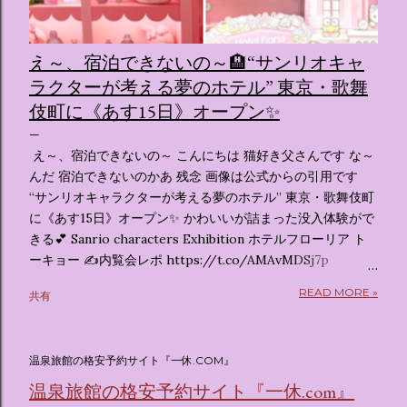
え～、宿泊できないの～🏨“サンリオキャ
ラクターが考える夢のホテル” 東京・歌舞
伎町に《あす15日》オープン✨️
え～、宿泊できないの～ こんにちは 猫好き父さんです な～
んだ 宿泊できないのかあ 残念 画像は公式からの引用です
“サンリオキャラクターが考える夢のホテル” 東京・歌舞伎町
に《あす15日》オープン✨️ かわいいが詰まった没入体験がで
きる💕 Sanrio characters Exhibition ホテルフローリア ト
ーキョー ✍️内覧会レポ https://t.co/AMAvMDSj7p
pic.twitter.com/sKx7uXeXHW — オリコンニュース
READ MORE »
共有
(@oricon) July 14, 2026 ホテルフローリア トーキョー
（Hotel Floria Tokyo） 「ホテルフローリア トーキョー
（Hotel Floria Tokyo）」 は、実際に宿泊できる宿泊施設で
温泉旅館の格安予約サイト『一休.COM』
はなく、2026年7月15日から東京・新宿でスタートする サン
リオキャラクターズの体験型・没入型展示イベント の名称で
温泉旅館の格安予約サイト『一休.com』
す。 韓国で話題を呼んだ「サンリオキャラクターが考える夢