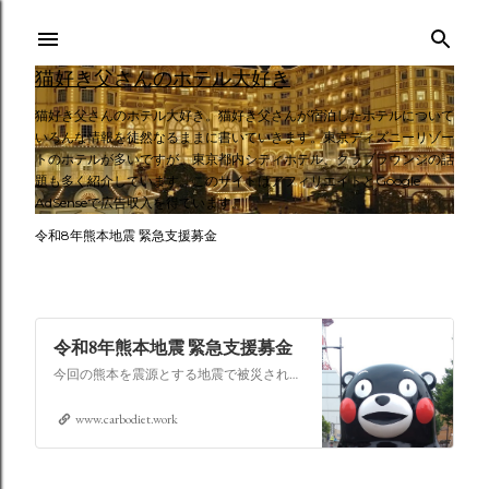
スキップしてメイン コンテンツに移動
猫好き父さんのホテル大好き
猫好き父さんのホテル大好き。猫好き父さんが宿泊したホテルについて
いろんな情報を徒然なるままに書いていきます。東京ディズニーリゾー
トのホテルが多いですが、東京都内シティホテル、クラブラウンジの話
題も多く紹介しています。このサイトはアフィリエイトとGoogle
AdSenseで広告収入を得ています。
令和8年熊本地震 緊急支援募金
令和8年熊本地震 緊急支援募金
今回の熊本を震源とする地震で被災された皆さままだまだ余震も続き大変な時間を過ごされていると思います。心よりお見舞い申し上げます
www.carbodiet.work