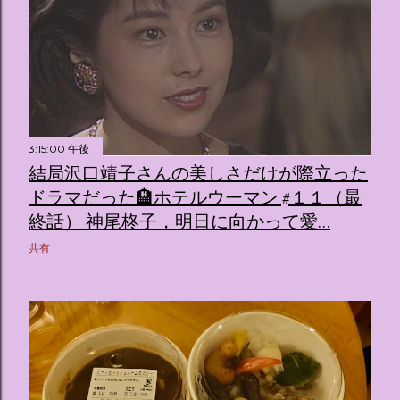
3:15:00 午後
結局沢口靖子さんの美しさだけが際立った
ドラマだった🏨ホテルウーマン #１１（最
終話） 神尾柊子，明日に向かって愛…
共有