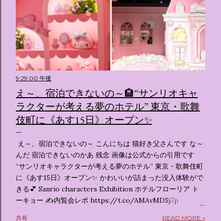
9:29:00 午後
え～、宿泊できないの～🏨“サンリオキャ
ラクターが考える夢のホテル” 東京・歌舞
伎町に《あす15日》オープン✨️
え～、宿泊できないの～ こんにちは 猫好き父さんです な～
んだ 宿泊できないのかあ 残念 画像は公式からの引用です
“サンリオキャラクターが考える夢のホテル” 東京・歌舞伎町
に《あす15日》オープン✨️ かわいいが詰まった没入体験がで
きる💕 Sanrio characters Exhibition ホテルフローリア ト
ーキョー ✍️内覧会レポ https://t.co/AMAvMDSj7p
pic.twitter.com/sKx7uXeXHW — オリコンニュース
共有
READ MORE »