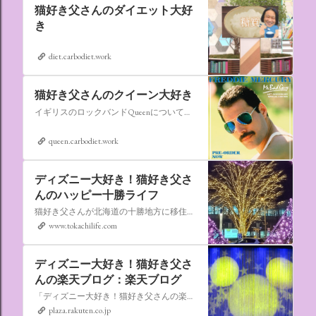
猫好き父さんのダイエット大好
き
diet.carbodiet.work
猫好き父さんのクイーン大好き
イギリスのロックバンドQueenについての情報をアップします。
queen.carbodiet.work
ディズニー大好き！猫好き父さ
んのハッピー十勝ライフ
猫好き父さんが北海道の十勝地方に移住しました。なれない北海道の暮らしについてお伝えします。
www.tokachilife.com
ディズニー大好き！猫好き父さ
んの楽天ブログ：楽天ブログ
「ディズニー大好き！猫好き父さんの楽天ブログ」にようこそ！ いろんなブログサービスが廃止になるなか満を持して楽天ブログをはじめようと思います。 よろしくお願いいたします。
plaza.rakuten.co.jp