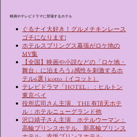
映画やテレビドラマに登場するホテル
ぐるナイ大好き！グルメチキンレース
ゴチになります!
ホテルスプリングス幕張がロケ地の
MV集
【全国】映画や小説などの「ロケ地・
舞台」に泊まろう♪感性を刺激するホ
テル6選 | icotto（イコット）
テレビドラマ「HOTEL」：ヒルトン
東京ベイ
役所広司さん主演、THE 有頂天ホテ
ル：ホテルニューグランド他
沢口靖子さん主演、ホテルウーマン：
高輪プリンスホテル、新高輪プリンス
ホテル、赤坂プリンスホテル