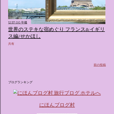
（舞踏会）、さらには本物の砂を使ったピンク色の美しいビ
ーチ（ポチャッコの隣に座れるエリア）など、写真映え間違
いなしの空間が広がります。 🛌 2. 個性あふれる「9つの客室
（テーマルーム）」 イベントの目玉となるのが、サンリオの
12:57:00 午後
人気キャラクターたちがそれぞれの“好き”や理想を詰め込ん
世界のステキな宿めぐり フランス&イギリ
でデザインした客室のエリアです。 ハローキティ...
ス編/せかほし
共有
前の投稿
ブログランキング
にほんブログ村