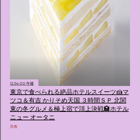
12:54:00 午後
東京で食べられる絶品ホテルスイーツ🍰マ
ツコ＆有吉 かりそめ天国 ３時間ＳＰ 北関
東の冬グルメ＆極上宿で頂上決戦🏩ホテル
ニュー オータニ
共有