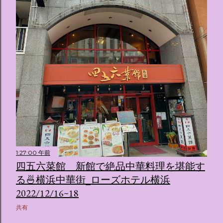
1:27:00 午前
四五六菜館 新館で絶品中華料理を堪能す
る🍜横浜中華街_ローズホテル横浜
2022/12/16~18
共有