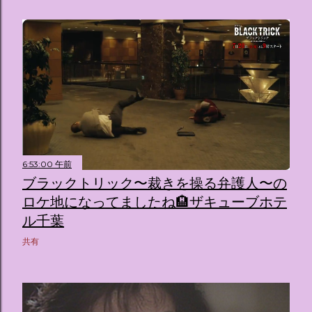
6:53:00 午前
ブラックトリック〜裁きを操る弁護人〜の
ロケ地になってましたね🏨ザキューブホテ
ル千葉
共有