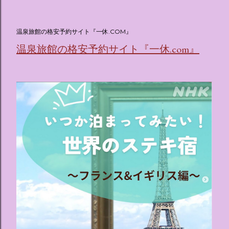
(@oricon) July 14, 2026 ホテルフローリア トーキョー
（Hotel Floria Tokyo） 「ホテルフローリア トーキョー
（Hotel Floria Tokyo）」 は、実際に宿泊できる宿泊施設で
温泉旅館の格安予約サイト『一休.COM』
はなく、2026年7月15日から東京・新宿でスタートする サン
温泉旅館の格安予約サイト『一休.com』
リオキャラクターズの体験型・没入型展示イベント の名称で
す。 韓国で話題を呼んだ「サンリオキャラクターが考える夢
のホテル」というテーマの展覧会で、今回が待望の日本初上
陸となります。 まるで本当にラグジュアリーホテルにチェッ
クインしてルームツアーを楽しむような、特別な空間が演出
されています。その魅力をいくつかのかたまりに分けてご紹
介します。 🔑 1. コンセプトは「サンリオキャラが考える夢
のホテル」 デジタルメディア技術で世界的に知られるクリエ
イティブプロダクション「d'strict」が手掛けており、五感を
刺激する美しいデジタルアートとストーリー性の高い全11の
テーマブースで構成されています。 チェックインからスター
ト ：ピンクを基調とした華やかなエントランスロビーでルー
ムキーを受け取り、まるでホテルに滞在するかのような没入
感を味わいながら進んでいきます。ロビーではお花をまとっ
たポムポムプリンが出迎えてくれます。 幻想的な共有スペー
ス ：きらめく光に満ちたガーデンや、美しいボールルーム