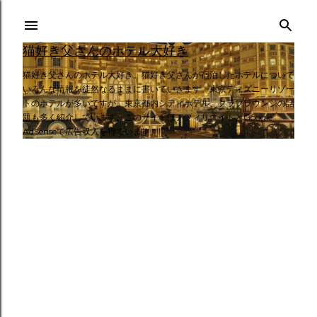
スキップしてメイン コンテンツに移動
猫好き父さんのホテル大好き
猫好き父さんのホテル大好き。猫好き父さんが宿泊したホテルについて
いろんな情報を徒然なるままに書いていきます。東京ディズニーリゾー
トのホテルが多いですが、東京都内シティホテル、クラブラウンジの話
題も多く紹介しています。このサイトはアフィリエイトとGoogle
AdSenseで広告収入を得ています。