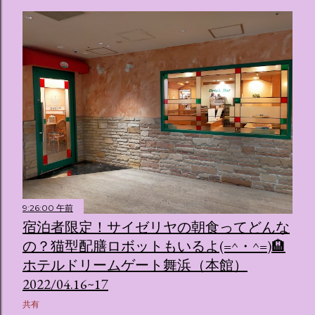
9:26:00 午前
宿泊者限定！サイゼリヤの朝食ってどんな
の？猫型配膳ロボットもいるよ(=^・^=)🏨
ホテルドリームゲート舞浜（本館）
2022/04.16~17
共有