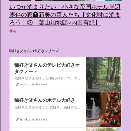
いつか泊まりたい！小さな帝国ホテル岸辺
露伴の家🏩新美の巨人たち【文化財に泊ま
ろう！③ 葉山加地邸×内田有紀】
共有
猫好き父さんの大好きシリーズ
猫好き父さんのテレビ大好きオ
タクノート
猫好き父さんがテレビ番組やドラマ、アニメ、特撮ヒーロー,そしてダイエットについて書いたブログです。
www.carbodiet.work
猫好き父さんのホテル大好き
猫好き父さんのホテル大好き。猫好き父さんが宿泊したホテルの情報を徒然なるままに書いていきます。
hotel.carbodiet.work