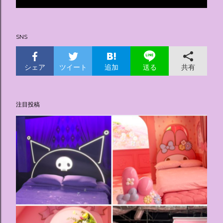
投
稿
SNS
シェア
ツイート
追加
共有
送る
注目投稿