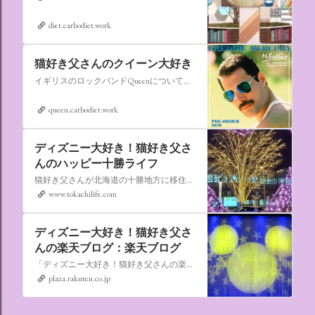
diet.carbodiet.work
猫好き父さんのクイーン大好き
イギリスのロックバンドQueenについての情報をアップします。
queen.carbodiet.work
ディズニー大好き！猫好き父さ
んのハッピー十勝ライフ
猫好き父さんが北海道の十勝地方に移住しました。なれない北海道の暮らしについてお伝えします。
www.tokachilife.com
ディズニー大好き！猫好き父さ
んの楽天ブログ：楽天ブログ
「ディズニー大好き！猫好き父さんの楽天ブログ」にようこそ！ いろんなブログサービスが廃止になるなか満を持して楽天ブログをはじめようと思います。 よろしくお願いいたします。
plaza.rakuten.co.jp