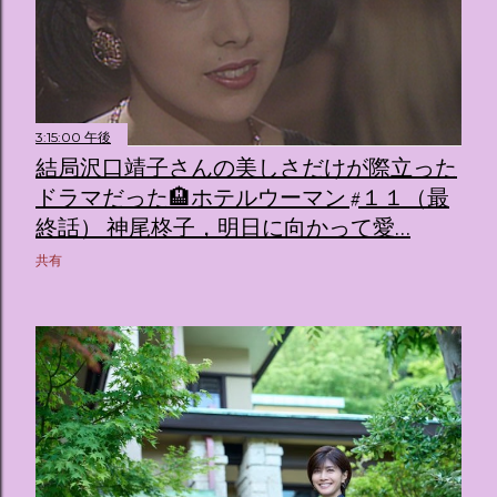
3:15:00 午後
結局沢口靖子さんの美しさだけが際立った
ドラマだった🏨ホテルウーマン #１１（最
終話） 神尾柊子，明日に向かって愛…
共有