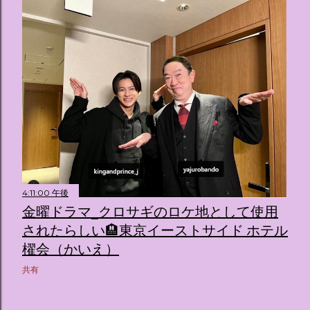
4:11:00 午後
金曜ドラマ_クロサギのロケ地として使用
されたらしい🏨東京イーストサイド ホテル
櫂会（かいえ）
共有