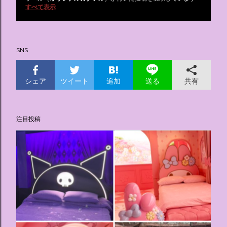
投
すべて表示
稿
SNS
シェア
ツイート
追加
共有
送る
注目投稿