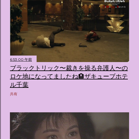
6:53:00 午前
ブラックトリック〜裁きを操る弁護人〜の
ロケ地になってましたね🏨ザキューブホテ
ル千葉
共有