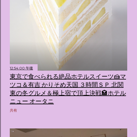
12:54:00 午後
東京で食べられる絶品ホテルスイーツ🍰マ
ツコ＆有吉 かりそめ天国 ３時間ＳＰ 北関
東の冬グルメ＆極上宿で頂上決戦🏩ホテル
ニュー オータニ
共有