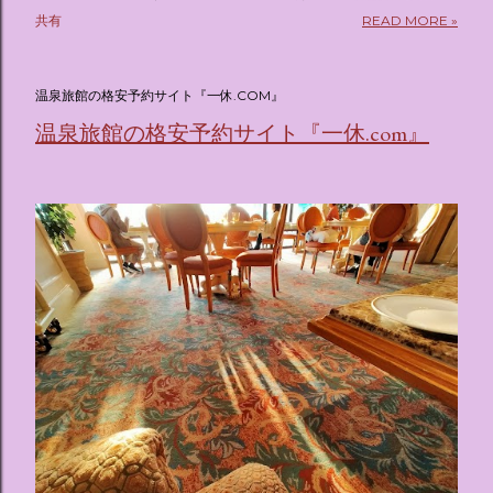
pic.twitter.com/sKx7uXeXHW — オリコンニュース
共有
READ MORE »
(@oricon) July 14, 2026 ホテルフローリア トーキョー
（Hotel Floria Tokyo） 「ホテルフローリア トーキョー
（Hotel Floria Tokyo）」 は、実際に宿泊できる宿泊施設で
温泉旅館の格安予約サイト『一休.COM』
はなく、2026年7月15日から東京・新宿でスタートする サン
温泉旅館の格安予約サイト『一休.com』
リオキャラクターズの体験型・没入型展示イベント の名称で
す。 韓国で話題を呼んだ「サンリオキャラクターが考える夢
のホテル」というテーマの展覧会で、今回が待望の日本初上
陸となります。 まるで本当にラグジュアリーホテルにチェッ
クインしてルームツアーを楽しむような、特別な空間が演出
されています。その魅力をいくつかのかたまりに分けてご紹
介します。 🔑 1. コンセプトは「サンリオキャラが考える夢
のホテル」 デジタルメディア技術で世界的に知られるクリエ
イティブプロダクション「d'strict」が手掛けており、五感を
刺激する美しいデジタルアートとストーリー性の高い全11の
テーマブースで構成されています。 チェックインからスター
ト ：ピンクを基調とした華やかなエントランスロビーでルー
ムキーを受け取り、まるでホテルに滞在するかのような没入
感を味わいながら進んでいきます。ロビーではお花をまとっ
たポムポムプリンが出迎えてくれます。 幻想的な共有スペー