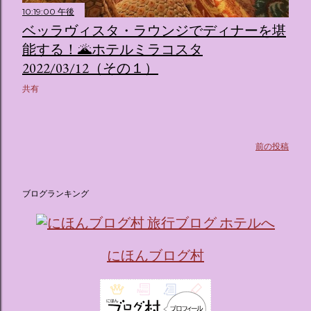
10:19:00 午後
ス ：きらめく光に満ちたガーデンや、美しいボールルーム
ベッラヴィスタ・ラウンジでディナーを堪
（舞踏会）、さらには本物の砂を使ったピンク色の美しいビ
ーチ（ポチャッコの隣に座れるエリア）など、写真映え間違
能する！🌋ホテルミラコスタ
いなしの空間が広がります。 🛌 2. 個性あふれる「9つの客室
2022/03/12（その１）
（テーマルーム）」 イベントの目玉となるのが、サンリオの
共有
人気キャラクターたちがそれぞれの“好き”や理想を詰め込ん
でデザインした客室のエリアです。 ハローキティ...
前の投稿
ブログランキング
にほんブログ村