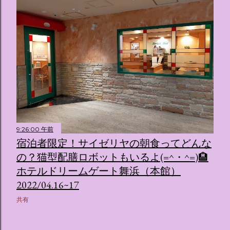
9:26:00 午前
宿泊者限定！サイゼリヤの朝食ってどんな
の？猫型配膳ロボットもいるよ(=^・^=)🏨
ホテルドリームゲート舞浜（本館）
2022/04.16~17
共有