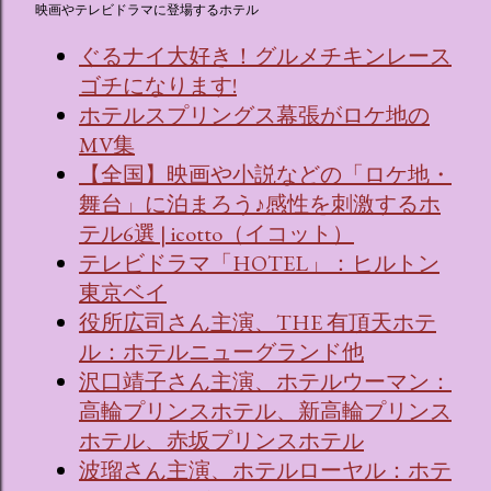
映画やテレビドラマに登場するホテル
ぐるナイ大好き！グルメチキンレース
ゴチになります!
ホテルスプリングス幕張がロケ地の
MV集
【全国】映画や小説などの「ロケ地・
舞台」に泊まろう♪感性を刺激するホ
テル6選 | icotto（イコット）
テレビドラマ「HOTEL」：ヒルトン
東京ベイ
役所広司さん主演、THE 有頂天ホテ
ル：ホテルニューグランド他
沢口靖子さん主演、ホテルウーマン：
高輪プリンスホテル、新高輪プリンス
ホテル、赤坂プリンスホテル
波瑠さん主演、ホテルローヤル：ホテ