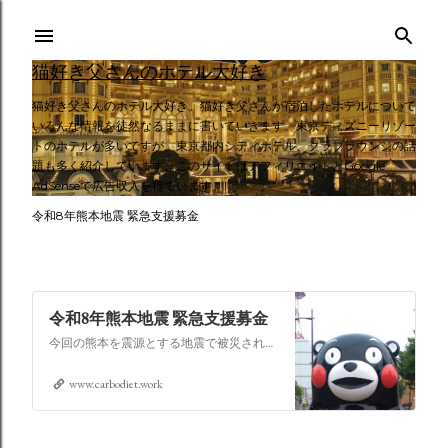
スキップしてメイン コンテンツに移動
猫好き父さんのホテル大好き
猫好き父さんのホテル大好き。猫好き父さんが宿泊したホテルについて
いろんな情報を徒然なるままに書いていきます。東京ディズニーリゾー
トのホテルが多いですが、東京都内シティホテル、クラブラウンジの話
題も多く紹介しています。このサイトはアフィリエイトとGoogle
AdSenseで広告収入を得ています。
令和8年熊本地震 緊急支援募金
令和8年熊本地震 緊急支援募金
今回の熊本を震源とする地震で被災された皆さままだまだ余震も続き大変な時間を過ごされていると思います。心よりお見舞い申し上げます
www.carbodiet.work