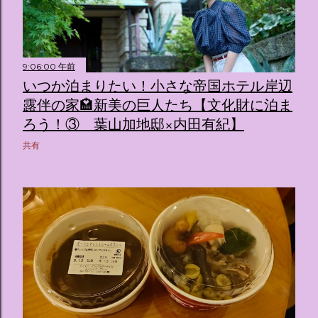
9:06:00 午前
いつか泊まりたい！小さな帝国ホテル岸辺
露伴の家🏩新美の巨人たち【文化財に泊ま
ろう！③ 葉山加地邸×内田有紀】
共有