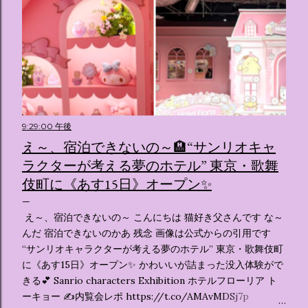
9:29:00 午後
え～、宿泊できないの～🏨“サンリオキャ
ラクターが考える夢のホテル” 東京・歌舞
伎町に《あす15日》オープン✨️
え～、宿泊できないの～ こんにちは 猫好き父さんです な～
んだ 宿泊できないのかあ 残念 画像は公式からの引用です
“サンリオキャラクターが考える夢のホテル” 東京・歌舞伎町
に《あす15日》オープン✨️ かわいいが詰まった没入体験がで
きる💕 Sanrio characters Exhibition ホテルフローリア ト
ーキョー ✍️内覧会レポ https://t.co/AMAvMDSj7p