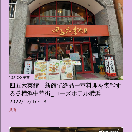
1:27:00 午前
四五六菜館 新館で絶品中華料理を堪能す
る🍜横浜中華街_ローズホテル横浜
2022/12/16~18
共有