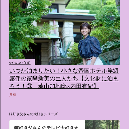
9:06:00 午前
いつか泊まりたい！小さな帝国ホテル岸辺
露伴の家🏩新美の巨人たち【文化財に泊ま
ろう！③ 葉山加地邸×内田有紀】
共有
猫好き父さんの大好きシリーズ
猫好き父さんのテレビ大好きオ