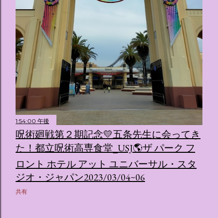
たポムポムプリンが出迎えてくれます。 幻想的な共有スペー
ス ：きらめく光に満ちたガーデンや、美しいボールルーム
（舞踏会）、さらには本物の砂を使ったピンク色の美しいビ
ーチ（ポチャッコの隣に座れるエリア）など、写真映え間違
いなしの空間が広がります。 🛌 2. 個性あふれる「9つの客室
（テーマルーム）」 イベントの目玉となるのが、サンリオの
人気キャラクターたちがそれぞれの“好き”や理想を詰め込ん
でデザインした客室のエリアです。 ハローキティ...
1:54:00 午後
呪術廻戦第２期記念💛五条先生に会ってき
た！都立呪術高専食堂_USJ🌎ザ パーク フ
ロント ホテル アット ユニバーサル・スタ
ジオ・ジャパン2023/03/04~06
共有