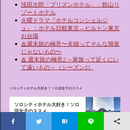
浅田次郎「プリズンホテル」：館山リ
ゾートホテル
火曜ドラマ『ホテルコンシェルジ
ュ』：ホテル日航東京→ヒルトン東京
お台場
♨週末旅の極意〜夫婦ってそんな簡単
じゃないもの〜
♨ 週末旅の極意2 ～家族って近くにい
て遠いもの～（シーズン2）
ソロシティホテル大好き！ソロ活女子のススメ
ソロシティホテル大好き！ソロ
活女子のススメ
これまでやったことのなかった盲点ソロ活、“なんでもない日にシティホテルに泊まる”。ソロ活女子のススメ,ソロシティホテル
hotel.carbodiet.work