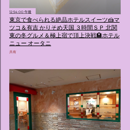
12:54:00 午後
東京で食べられる絶品ホテルスイーツ🍰マ
ツコ＆有吉 かりそめ天国 ３時間ＳＰ 北関
東の冬グルメ＆極上宿で頂上決戦🏩ホテル
ニュー オータニ
共有