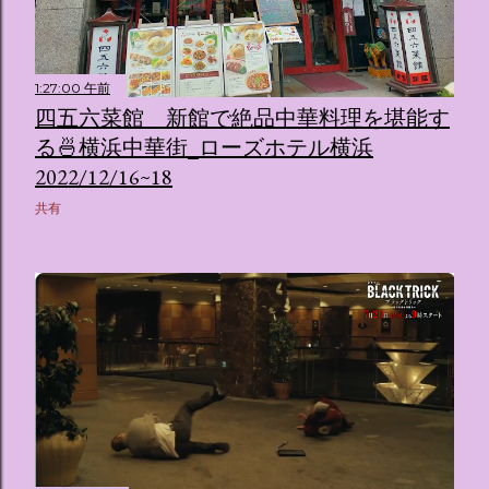
1:27:00 午前
四五六菜館 新館で絶品中華料理を堪能す
る🍜横浜中華街_ローズホテル横浜
2022/12/16~18
共有