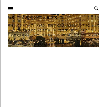
スキップしてメイン コンテンツに移動
猫好き父さんのホテル大好き
猫好き父さんのホテル大好き。猫好き父さんが宿泊したホテルについて
いろんな情報を徒然なるままに書いていきます。東京ディズニーリゾー
トのホテルが多いですが、東京都内シティホテル、クラブラウンジの話
題も多く紹介しています。このサイトはアフィリエイトとGoogle
AdSenseで広告収入を得ています。