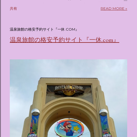
pic.twitter.com/sKx7uXeXHW — オリコンニュース
共有
READ MORE »
(@oricon) July 14, 2026 ホテルフローリア トーキョー
（Hotel Floria Tokyo） 「ホテルフローリア トーキョー
（Hotel Floria Tokyo）」 は、実際に宿泊できる宿泊施設で
温泉旅館の格安予約サイト『一休.COM』
はなく、2026年7月15日から東京・新宿でスタートする サン
温泉旅館の格安予約サイト『一休.com』
リオキャラクターズの体験型・没入型展示イベント の名称で
す。 韓国で話題を呼んだ「サンリオキャラクターが考える夢
のホテル」というテーマの展覧会で、今回が待望の日本初上
陸となります。 まるで本当にラグジュアリーホテルにチェッ
クインしてルームツアーを楽しむような、特別な空間が演出
されています。その魅力をいくつかのかたまりに分けてご紹
介します。 🔑 1. コンセプトは「サンリオキャラが考える夢
のホテル」 デジタルメディア技術で世界的に知られるクリエ
イティブプロダクション「d'strict」が手掛けており、五感を
刺激する美しいデジタルアートとストーリー性の高い全11の
テーマブースで構成されています。 チェックインからスター
ト ：ピンクを基調とした華やかなエントランスロビーでルー
ムキーを受け取り、まるでホテルに滞在するかのような没入
感を味わいながら進んでいきます。ロビーではお花をまとっ