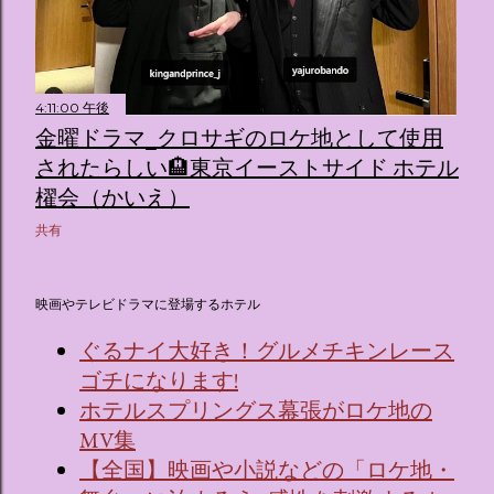
4:11:00 午後
金曜ドラマ_クロサギのロケ地として使用
されたらしい🏨東京イーストサイド ホテル
櫂会（かいえ）
共有
映画やテレビドラマに登場するホテル
ぐるナイ大好き！グルメチキンレース
ゴチになります!
ホテルスプリングス幕張がロケ地の
MV集
【全国】映画や小説などの「ロケ地・