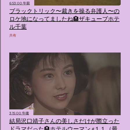
6:53:00 午前
ブラックトリック〜裁きを操る弁護人〜の
ロケ地になってましたね🏨ザキューブホテ
ル千葉
共有
3:15:00 午後
結局沢口靖子さんの美しさだけが際立った
ドラマだった🏨ホテルウーマン #１１（最