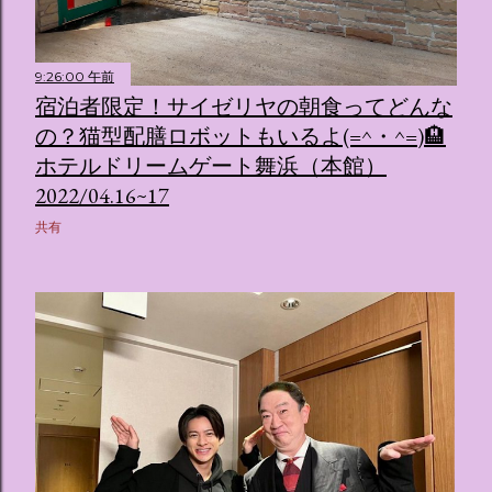
9:26:00 午前
宿泊者限定！サイゼリヤの朝食ってどんな
の？猫型配膳ロボットもいるよ(=^・^=)🏨
ホテルドリームゲート舞浜（本館）
2022/04.16~17
共有