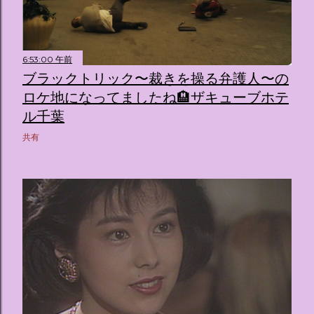
6:53:00 午前
ブラックトリック〜裁きを操る弁護人〜の
ロケ地になってましたね🏨ザキューブホテ
ル千葉
共有