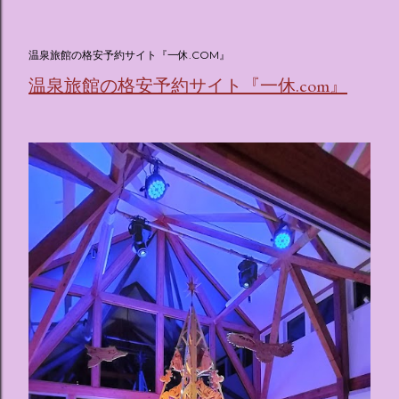
(@oricon) July 14, 2026 ホテルフローリア トーキョー
（Hotel Floria Tokyo） 「ホテルフローリア トーキョー
（Hotel Floria Tokyo）」 は、実際に宿泊できる宿泊施設で
温泉旅館の格安予約サイト『一休.COM』
はなく、2026年7月15日から東京・新宿でスタートする サン
温泉旅館の格安予約サイト『一休.com』
リオキャラクターズの体験型・没入型展示イベント の名称で
す。 韓国で話題を呼んだ「サンリオキャラクターが考える夢
のホテル」というテーマの展覧会で、今回が待望の日本初上
陸となります。 まるで本当にラグジュアリーホテルにチェッ
クインしてルームツアーを楽しむような、特別な空間が演出
されています。その魅力をいくつかのかたまりに分けてご紹
介します。 🔑 1. コンセプトは「サンリオキャラが考える夢
のホテル」 デジタルメディア技術で世界的に知られるクリエ
イティブプロダクション「d'strict」が手掛けており、五感を
刺激する美しいデジタルアートとストーリー性の高い全11の
テーマブースで構成されています。 チェックインからスター
ト ：ピンクを基調とした華やかなエントランスロビーでルー
ムキーを受け取り、まるでホテルに滞在するかのような没入
感を味わいながら進んでいきます。ロビーではお花をまとっ
たポムポムプリンが出迎えてくれます。 幻想的な共有スペー
ス ：きらめく光に満ちたガーデンや、美しいボールルーム