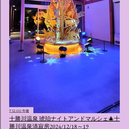
（舞踏会）、さらには本物の砂を使ったピンク色の美しいビ
ーチ（ポチャッコの隣に座れるエリア）など、写真映え間違
いなしの空間が広がります。 🛌 2. 個性あふれる「9つの客室
（テーマルーム）」 イベントの目玉となるのが、サンリオの
人気キャラクターたちがそれぞれの“好き”や理想を詰め込ん
でデザインした客室のエリアです。 ハローキティ...
7:12:00 午後
十勝川温泉 琥珀ナイトアンドマルシェ🎄十
勝川温泉清寂房2024/12/18～19