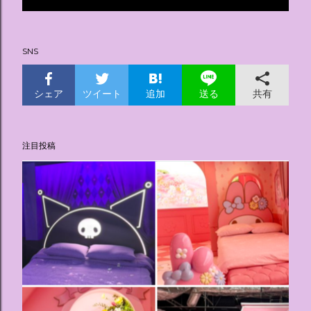
投
稿
SNS
シェア
ツイート
追加
共有
送る
注目投稿