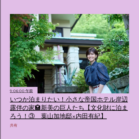
9:06:00 午前
いつか泊まりたい！小さな帝国ホテル岸辺
露伴の家🏩新美の巨人たち【文化財に泊ま
ろう！③ 葉山加地邸×内田有紀】
共有