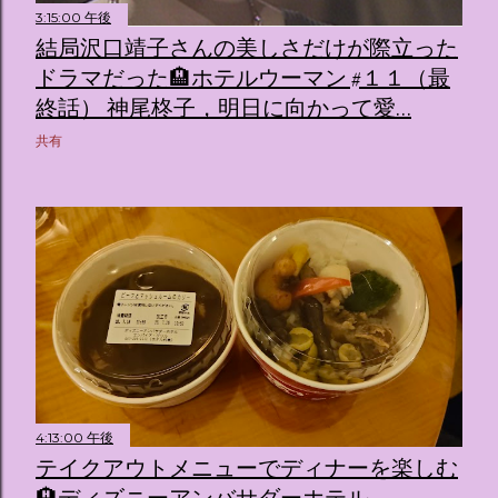
3:15:00 午後
結局沢口靖子さんの美しさだけが際立った
ドラマだった🏨ホテルウーマン #１１（最
終話） 神尾柊子，明日に向かって愛…
共有
4:13:00 午後
テイクアウトメニューでディナーを楽しむ