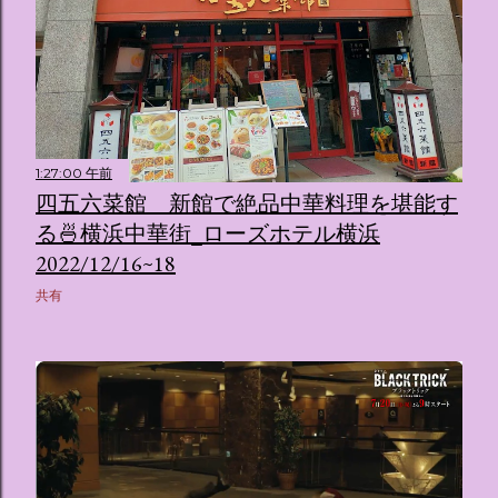
1:27:00 午前
四五六菜館 新館で絶品中華料理を堪能す
る🍜横浜中華街_ローズホテル横浜
2022/12/16~18
共有