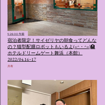
9:26:00 午前
宿泊者限定！サイゼリヤの朝食ってどんな
の？猫型配膳ロボットもいるよ(=^・^=)🏨
ホテルドリームゲート舞浜（本館）
2022/04.16~17
共有