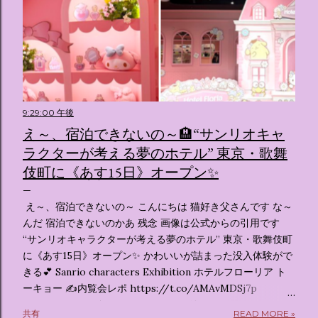
9:29:00 午後
え～、宿泊できないの～🏨“サンリオキャ
ラクターが考える夢のホテル” 東京・歌舞
伎町に《あす15日》オープン✨️
え～、宿泊できないの～ こんにちは 猫好き父さんです な～
んだ 宿泊できないのかあ 残念 画像は公式からの引用です
“サンリオキャラクターが考える夢のホテル” 東京・歌舞伎町
に《あす15日》オープン✨️ かわいいが詰まった没入体験がで
きる💕 Sanrio characters Exhibition ホテルフローリア ト
ーキョー ✍️内覧会レポ https://t.co/AMAvMDSj7p
pic.twitter.com/sKx7uXeXHW — オリコンニュース
共有
READ MORE »