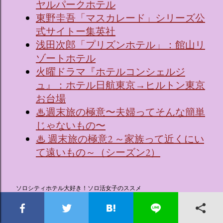
ヤルパークホテル
東野圭吾「マスカレード」シリーズ公
式サイトー集英社
浅田次郎「プリズンホテル」：館山リ
ゾートホテル
火曜ドラマ『ホテルコンシェルジ
ュ』：ホテル日航東京→ヒルトン東京
お台場
♨週末旅の極意〜夫婦ってそんな簡単
じゃないもの〜
♨ 週末旅の極意2 ～家族って近くにい
て遠いもの～（シーズン2）
ソロシティホテル大好き！ソロ活女子のススメ
ソロシティホテル大好き！ソロ