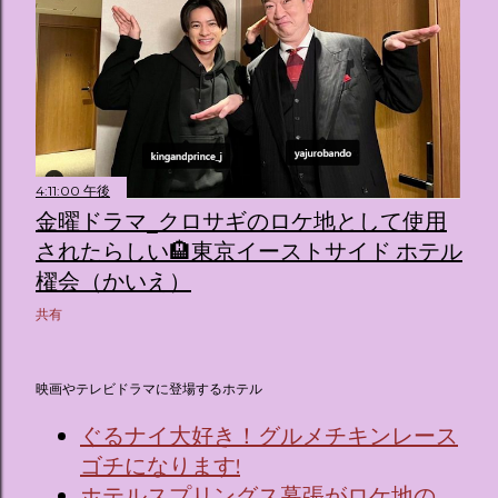
4:11:00 午後
金曜ドラマ_クロサギのロケ地として使用
されたらしい🏨東京イーストサイド ホテル
櫂会（かいえ）
共有
映画やテレビドラマに登場するホテル
ぐるナイ大好き！グルメチキンレース
ゴチになります!
ホテルスプリングス幕張がロケ地の