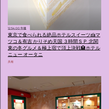
12:54:00 午後
東京で食べられる絶品ホテルスイーツ🍰マ
ツコ＆有吉 かりそめ天国 ３時間ＳＰ 北関
東の冬グルメ＆極上宿で頂上決戦🏩ホテル
ニュー オータニ
共有