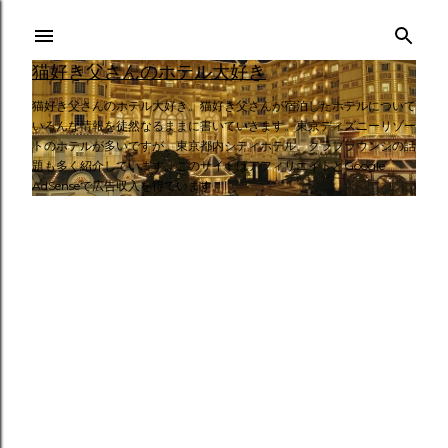
スキップしてメイン コンテンツに移動
猫好き父さんのホテル大好き
猫好き父さんのホテル大好き。猫好き父さんが宿泊したホテルについて
いろんな情報を徒然なるままに書いていきます。東京ディズニーリゾー
トのホテルが多いですが、東京都内シティホテル、クラブラウンジの話
題も多く紹介しています。このサイトはアフィリエイトとGoogle
AdSenseで広告収入を得ています。