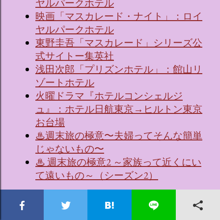
ヤルパークホテル
映画「マスカレード・ナイト」：ロイ
ヤルパークホテル
東野圭吾「マスカレード」シリーズ公
式サイトー集英社
浅田次郎「プリズンホテル」：館山リ
ゾートホテル
火曜ドラマ『ホテルコンシェルジ
ュ』：ホテル日航東京→ヒルトン東京
お台場
♨週末旅の極意〜夫婦ってそんな簡単
じゃないもの〜
♨ 週末旅の極意2 ～家族って近くにい
て遠いもの～（シーズン2）
ソロシティホテル大好き！ソロ活女子のススメ