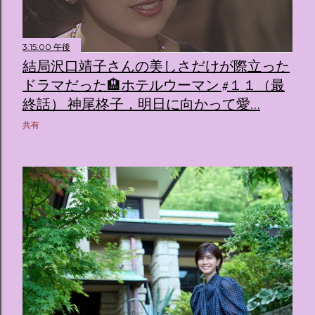
3:15:00 午後
結局沢口靖子さんの美しさだけが際立った
ドラマだった🏨ホテルウーマン #１１（最
終話） 神尾柊子，明日に向かって愛…
共有