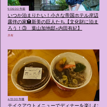
9:06:00 午前
いつか泊まりたい！小さな帝国ホテル岸辺
露伴の家🏩新美の巨人たち【文化財に泊ま
ろう！③ 葉山加地邸×内田有紀】
共有
4:13:00 午後
テイクアウトメニューでディナーを楽しむ