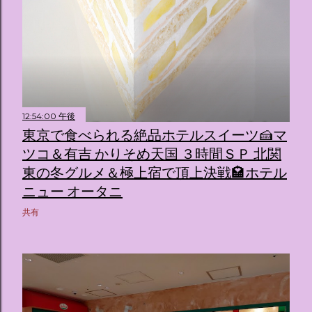
12:54:00 午後
東京で食べられる絶品ホテルスイーツ🍰マ
ツコ＆有吉 かりそめ天国 ３時間ＳＰ 北関
東の冬グルメ＆極上宿で頂上決戦🏩ホテル
ニュー オータニ
共有