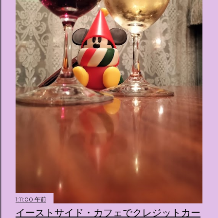
ス ：きらめく光に満ちたガーデンや、美しいボールルーム
（舞踏会）、さらには本物の砂を使ったピンク色の美しいビ
ーチ（ポチャッコの隣に座れるエリア）など、写真映え間違
いなしの空間が広がります。 🛌 2. 個性あふれる「9つの客室
（テーマルーム）」 イベントの目玉となるのが、サンリオの
人気キャラクターたちがそれぞれの“好き”や理想を詰め込ん
でデザインした客室のエリアです。 ハローキティ...
1:11:00 午前
イーストサイド・カフェでクレジットカー