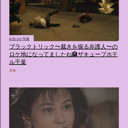
6:53:00 午前
ブラックトリック〜裁きを操る弁護人〜の
ロケ地になってましたね🏨ザキューブホテ
ル千葉
共有