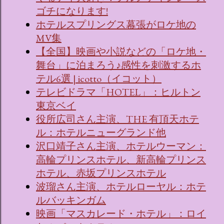
ゴチになります!
ホテルスプリングス幕張がロケ地の
MV集
【全国】映画や小説などの「ロケ地・
舞台」に泊まろう♪感性を刺激するホ
テル6選 | icotto（イコット）
テレビドラマ「HOTEL」：ヒルトン
東京ベイ
役所広司さん主演、THE 有頂天ホテ
ル：ホテルニューグランド他
沢口靖子さん主演、ホテルウーマン：
高輪プリンスホテル、新高輪プリンス
ホテル、赤坂プリンスホテル
波瑠さん主演、ホテルローヤル：ホテ
ルバッキンガム
映画「マスカレード・ホテル」：ロイ