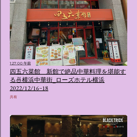
1:27:00 午前
四五六菜館 新館で絶品中華料理を堪能す
る🍜横浜中華街_ローズホテル横浜
2022/12/16~18
共有