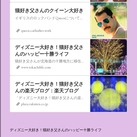
猫好き父さんのクイーン大好き
イギリスのロックバンドQueenについての情報をアップします。
queen.carbodiet.work
ディズニー大好き！猫好き父さ
んのハッピー十勝ライフ
猫好き父さんが北海道の十勝地方に移住しました。なれない北海道の暮らしについてお伝えします。
www.tokachilife.com
ディズニー大好き！猫好き父さ
んの楽天ブログ：楽天ブログ
「ディズニー大好き！猫好き父さんの楽天ブログ」にようこそ！ いろんなブログサービスが廃止になるなか満を持して楽天ブログをはじめようと思います。 よろしくお願いいたします。
plaza.rakuten.co.jp
ディズニー大好き！猫好き父さんのハッピー十勝ライフ