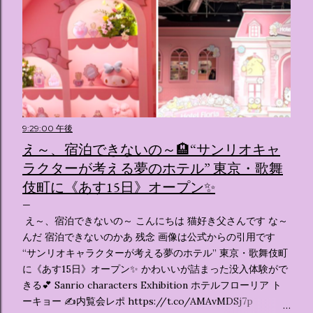
9:29:00 午後
え～、宿泊できないの～🏨“サンリオキャ
ラクターが考える夢のホテル” 東京・歌舞
伎町に《あす15日》オープン✨️
え～、宿泊できないの～ こんにちは 猫好き父さんです な～
んだ 宿泊できないのかあ 残念 画像は公式からの引用です
“サンリオキャラクターが考える夢のホテル” 東京・歌舞伎町
に《あす15日》オープン✨️ かわいいが詰まった没入体験がで
きる💕 Sanrio characters Exhibition ホテルフローリア ト
ーキョー ✍️内覧会レポ https://t.co/AMAvMDSj7p