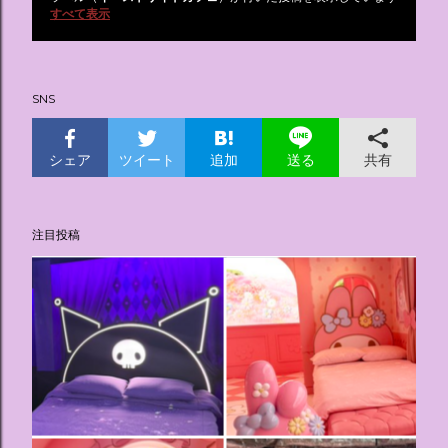
投
すべて表示
稿
SNS
シェア
ツイート
追加
共有
送る
注目投稿