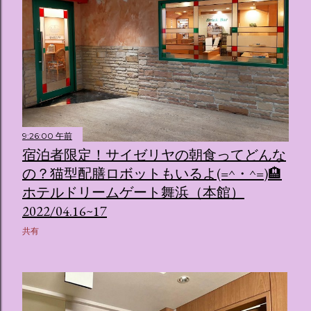
9:26:00 午前
宿泊者限定！サイゼリヤの朝食ってどんな
の？猫型配膳ロボットもいるよ(=^・^=)🏨
ホテルドリームゲート舞浜（本館）
2022/04.16~17
共有