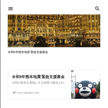
スキップしてメイン コンテンツに移動
猫好き父さんのホテル大好き
猫好き父さんのホテル大好き。猫好き父さんが宿泊したホテルについて
いろんな情報を徒然なるままに書いていきます。東京ディズニーリゾー
トのホテルが多いですが、東京都内シティホテル、クラブラウンジの話
題も多く紹介しています。このサイトはアフィリエイトとGoogle
AdSenseで広告収入を得ています。
令和8年熊本地震 緊急支援募金
令和8年熊本地震 緊急支援募金
今回の熊本を震源とする地震で被災された皆さままだまだ余震も続き大変な時間を過ごされていると思います。心よりお見舞い申し上げます
www.carbodiet.work