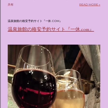
pic.twitter.com/sKx7uXeXHW — オリコンニュース
共有
READ MORE »
(@oricon) July 14, 2026 ホテルフローリア トーキョー
（Hotel Floria Tokyo） 「ホテルフローリア トーキョー
（Hotel Floria Tokyo）」 は、実際に宿泊できる宿泊施設で
温泉旅館の格安予約サイト『一休.COM』
はなく、2026年7月15日から東京・新宿でスタートする サン
温泉旅館の格安予約サイト『一休.com』
リオキャラクターズの体験型・没入型展示イベント の名称で
す。 韓国で話題を呼んだ「サンリオキャラクターが考える夢
のホテル」というテーマの展覧会で、今回が待望の日本初上
陸となります。 まるで本当にラグジュアリーホテルにチェッ
クインしてルームツアーを楽しむような、特別な空間が演出
されています。その魅力をいくつかのかたまりに分けてご紹
介します。 🔑 1. コンセプトは「サンリオキャラが考える夢
のホテル」 デジタルメディア技術で世界的に知られるクリエ
イティブプロダクション「d'strict」が手掛けており、五感を
刺激する美しいデジタルアートとストーリー性の高い全11の
テーマブースで構成されています。 チェックインからスター
ト ：ピンクを基調とした華やかなエントランスロビーでルー
ムキーを受け取り、まるでホテルに滞在するかのような没入
感を味わいながら進んでいきます。ロビーではお花をまとっ
たポムポムプリンが出迎えてくれます。 幻想的な共有スペー