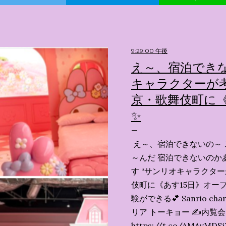
9:29:00 午後
え～、宿泊できな
キャラクターが考
京・歌舞伎町に《
✨️
え～、宿泊できないの～ 
～んだ 宿泊できないのか
す “サンリオキャラクタ
伎町に《あす15日》オープ
験ができる💕 Sanrio char
リア トーキョー ✍️内覧
https://t.co/AMAvMDSj