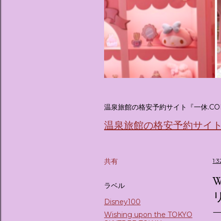
温泉旅館の格安予約サイト『一休.CO
温泉旅館の格安予約サイト『
共有
1:
W
ラベル
Disney100
Wishing upon the TOKYO