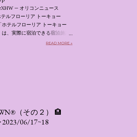
x7uXeXHW — オリコンニュース
 2026 ホテルフローリア トーキョー
kyo） 「ホテルフローリア トーキョー
kyo）」 は、実際に宿泊できる宿泊施設
5日から東京・新宿でスタートする
READ MORE »
体験型・没入型展示イベント の
呼んだ「サンリオキャラクターが
うテーマの展覧会で、今回が待望
 まるで本当にラグジュアリーホ
ルームツアーを楽しむような、特
ます。その魅力をいくつかのかた
 🔑 1. コンセプトは「サンリオ
」 デジタルメディア技術で世界
 TOWN®（その２） 🏨
プロダクション「d'strict」が
/06/17~18
激する美しいデジタルアートとス
テーマブースで構成されていま