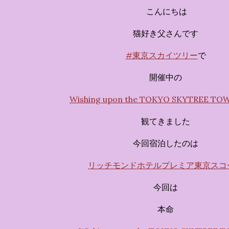
す。 チェックインからス
こんにちは
かなエントランスロビー
ホテルに滞在するかのよ
猫好き父さんです
いきます。ロビーではお
#東京スカイツリー
で
迎えてくれます。 幻想的
ちたガーデンや、美しい
開催中の
は本物の砂を使ったピン
Wishing upon the TOKYO SKYTREE T
の隣に座れるエリア）な
広がります。 🛌 2. 
観てきました
ム）」 イベントの目玉と
クターたちがそれぞれの“
今回宿泊したのは
ンした客室のエリアです。 
リッチモンドホテルプレミア東京スコ
今回は
本命