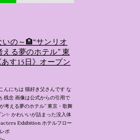
いの～🏨“サンリオ
える夢のホテル” 東
あす15日》オープン
こんにちは 猫好き父さんです な
あ 残念 画像は公式からの引用で
ーが考える夢のホテル” 東京・歌舞
ン✨️ かわいいが詰まった没入体
acters Exhibition ホテルフロー
会レポ
7p