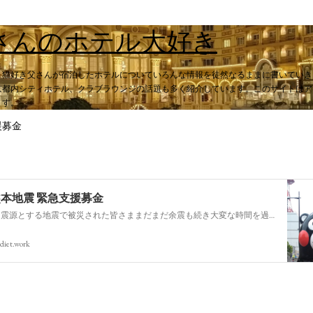
スキップしてメイン コンテンツに移動
さんのホテル大好き
。猫好き父さんが宿泊したホテルについていろんな情報を徒然なるままに書いていき
都内シティホテル、クラブラウンジの話題も多く紹介しています。このサイトはアフィ
ます。
援募金
熊本地震 緊急支援募金
今回の熊本を震源とする地震で被災された皆さままだまだ余震も続き大変な時間を過ごされていると思います。心よりお見舞い申し上げます
diet.work