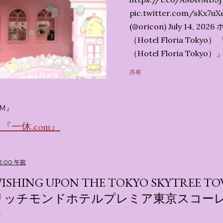
pic.twitter.com/sK
(@oricon) July 14,
（Hotel Floria To
（Hotel Floria To
ではなく、2026年7月1
共有
サンリオキャラクターズの
名称です。 韓国で話題を
考える夢のホテル」とい
M』
の日本初上陸となります。
一休.com』
テルにチェックインして
別な空間が演出されてい
まりに分けてご紹介します。
32:00 午前
キャラが考える夢のホテル
ISHING UPON THE TOKYO SKYTREE
的に知られるクリエイティブ
リッチモンドホテルプレミア東京スコーレ2023
手掛けており、五感を刺
トーリー性の高い全11の