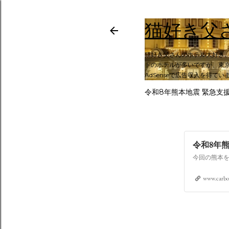
猫好き父
猫好き父さんのホテル大好き
トのホテルが多いですが、東京
AdSenseで広告収入を得てい
令和8年熊本地震 緊急支
令和8年
www.carbo