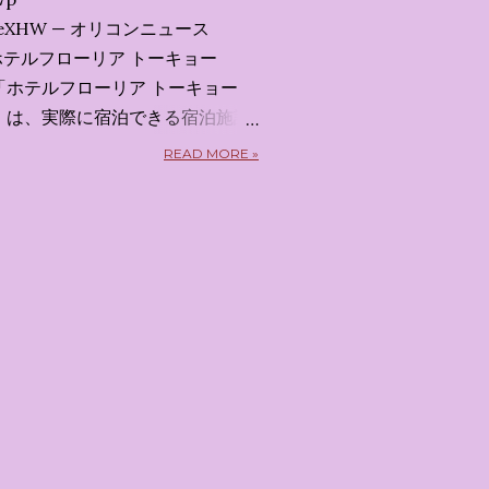
x7uXeXHW — オリコンニュース
 2026 ホテルフローリア トーキョー
kyo） 「ホテルフローリア トーキョー
kyo）」 は、実際に宿泊できる宿泊施設
5日から東京・新宿でスタートする
READ MORE »
体験型・没入型展示イベント の
呼んだ「サンリオキャラクターが
うテーマの展覧会で、今回が待望
 まるで本当にラグジュアリーホ
ルームツアーを楽しむような、特
ます。その魅力をいくつかのかた
 🔑 1. コンセプトは「サンリオ
」 デジタルメディア技術で世界
プロダクション「d'strict」が
激する美しいデジタルアートとス
テーマブースで構成されていま