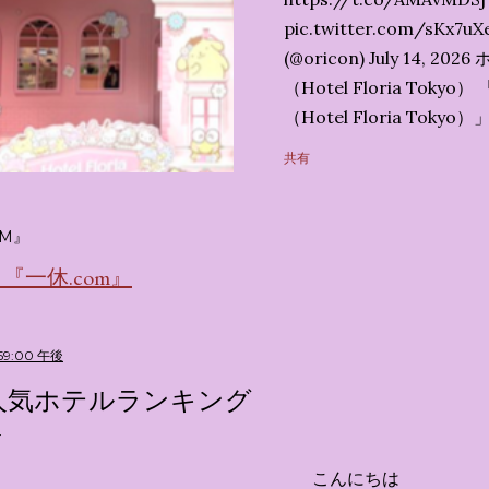
pic.twitter.com/sK
(@oricon) July 14,
（Hotel Floria To
（Hotel Floria To
ではなく、2026年7月1
共有
サンリオキャラクターズの
名称です。 韓国で話題を
考える夢のホテル」とい
M』
の日本初上陸となります。
一休.com』
テルにチェックインして
別な空間が演出されてい
まりに分けてご紹介します。
:59:00 午後
キャラが考える夢のホテル
人気ホテルランキング
的に知られるクリエイティブ
手掛けており、五感を刺
トーリー性の高い全11の
こんにちは