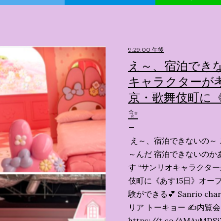
9:29:00 午後
え～、宿泊できな
キャラクターが考
京・歌舞伎町に《
✨️
え～、宿泊できないの～ 
～んだ 宿泊できないのか
す “サンリオキャラクタ
伎町に《あす15日》オープ
験ができる💕 Sanrio char
リア トーキョー ✍️内覧
https://t.co/AMAvMDSj