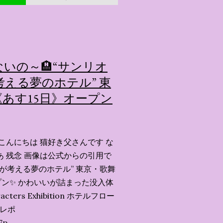
いの～🏨“サンリオ
える夢のホテル” 東
あす15日》オープン
こんにちは 猫好き父さんです な
あ 残念 画像は公式からの引用で
ーが考える夢のホテル” 東京・歌舞
ン✨️ かわいいが詰まった没入体
acters Exhibition ホテルフロー
会レポ
7p