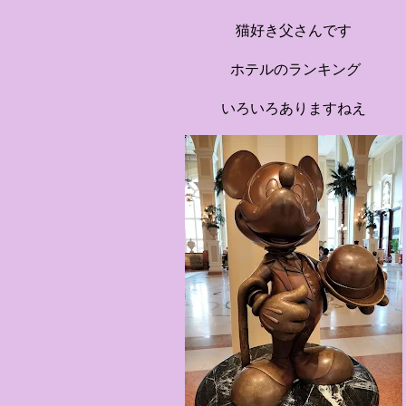
す。 チェックインからス
猫好き父さんです
かなエントランスロビー
ホテルに滞在するかのよ
ホテルのランキング
いきます。ロビーではお
迎えてくれます。 幻想的
いろいろありますねえ
ちたガーデンや、美しい
は本物の砂を使ったピン
の隣に座れるエリア）な
広がります。 🛌 2. 
ム）」 イベントの目玉と
クターたちがそれぞれの“
ンした客室のエリアです。 