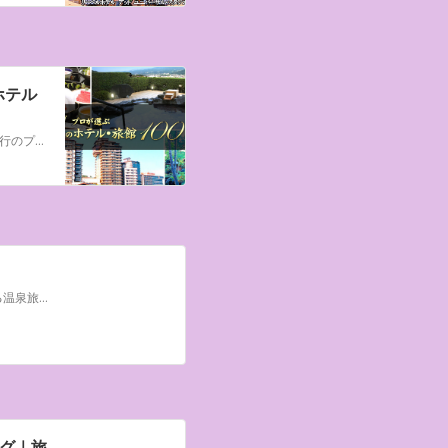
ホテル
全国の旅行会社の投票による日本のホテル・旅館100選のランキングです。旅行のプロが高く評価する、泊まって良かった宿、一度は泊まってみたいホテルがおすすめのホテル・旅館が勢ぞろい！家族旅行もひとり旅も、カップル旅行も、プロが選ぶ日本のホテル・旅館の予約は日本旅行で！
旅色読者が選ぶ！全国のホテル・旅館人気ランキング。家族や友人と楽しめる温泉旅館から、極上のリゾートホテル、ビジネスにも嬉しい”アクセス抜群”のシティホテルまで、一挙にご紹介。毎週更新で人気の施設がすぐにわかる！最新のおすすめ宿を知って、旅をもっと楽しもう。
グ｜旅