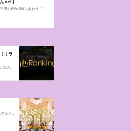
net】
日本全国のホテルの中から、じゃらんnetの売上ランキングTOP10をクチコミ評価や料金情報とあわせてご紹介。日本全国や各地域ごとのランキングが勢ぞろい。毎週更新なので、今が旬のホテルや旅館が見つかります♪
x（リラ
ホテル・旅館の人気ランキングをご紹介。Reluxが厳選した宿の中からさらに人気のホテル・旅館をランキングでチェックしてみませんか。食事や温泉などテーマ別のランキングや年間ランキングもご紹介！満足度の高いシティホテルやリゾートホテル、旅館の宿泊予約にぜひReluxをご利用ください。
人気高級ホテル・高級旅館をランキングでご紹介！シティホテルやリゾートホテルランキングのほか、記念日や女子会におすすめの宿も。高級ホテル・高級旅館の宿泊予約はスターコレクション【るるぶトラベル】