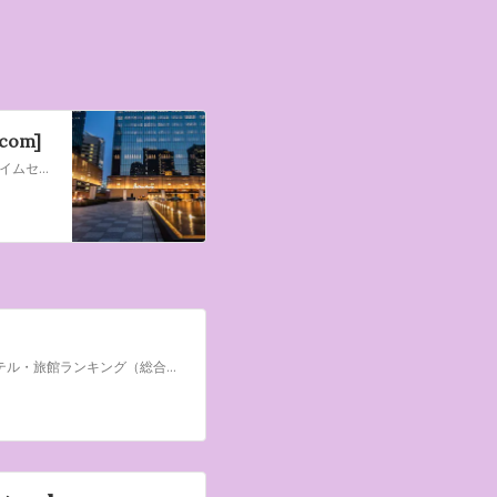
om]
全国のホテル・旅館ランキング の宿泊予約は一休.com。人気施設のお得なタイムセール・プライベートセールなどのスペシャルオファーも充実。厳選旅館・ホテルで贅沢な国内旅行をお楽しみください。
［毎週更新］泊まってよかった！泊まったお客さまが評価する、全国 人気ホテル・旅館ランキング（総合）。お客さまの評価が高いホテル・旅館をランキング形式でご紹介！