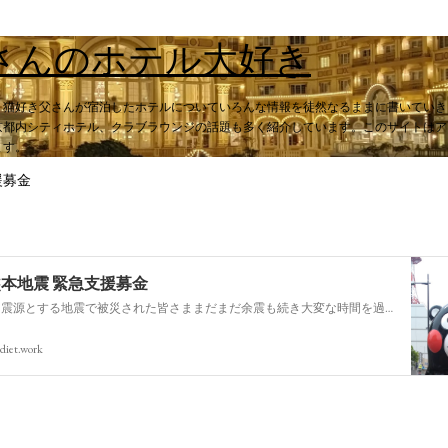
スキップしてメイン コンテンツに移動
さんのホテル大好き
。猫好き父さんが宿泊したホテルについていろんな情報を徒然なるままに書いていき
都内シティホテル、クラブラウンジの話題も多く紹介しています。このサイトはアフィ
ます。
援募金
熊本地震 緊急支援募金
今回の熊本を震源とする地震で被災された皆さままだまだ余震も続き大変な時間を過ごされていると思います。心よりお見舞い申し上げます
diet.work