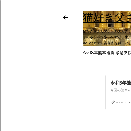
猫好き父
猫好き父さんのホテル大好き
トのホテルが多いですが、東京
AdSenseで広告収入を得てい
令和8年熊本地震 緊急支
令和8年
www.carbo