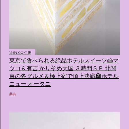
12:54:00 午後
東京で食べられる絶品ホテルスイーツ🍰マ
ツコ＆有吉 かりそめ天国 ３時間ＳＰ 北関
東の冬グルメ＆極上宿で頂上決戦🏩ホテル
ニュー オータニ
共有