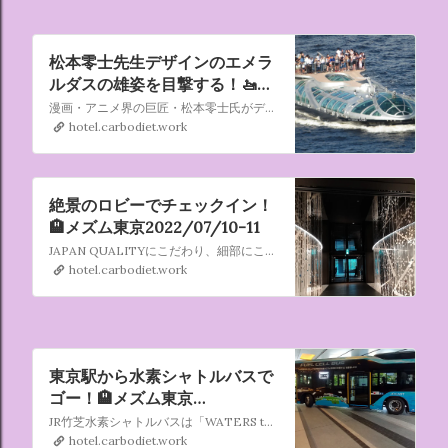
松本零士先生デザインのエメラ
ルダスの雄姿を目撃する！🚤メ
ズム東京2022/07/10-11
漫画・アニメ界の巨匠・松本零士氏がデザイン。宇宙船のような「ヒミコ」は、「ティアドロップ（涙滴）」をイメージ・コンセプトに、「子供たちが乗ってみたいと思ってくれる船」として、デザインを手がけられました。また、船内では同氏の代表作「銀河鉄道999」のキャラクター、星野鉄郎・メーテル・車掌さんたちの船内
hotel.carbodiet.work
絶景のロビーでチェックイン！
🏨メズム東京2022/07/10-11
JAPAN QUALITYにこだわり、細部にこだわり、 五感を魅了する時間と空間が導くイノベーティブな場所 新しいライフスタイルのアイコン「メズム東京」
hotel.carbodiet.work
東京駅から水素シャトルバスで
ゴー！🏨メズム東京
2022/07/10-11
JR竹芝水素シャトルバスは「WATERS takeshiba」のまちびらきに合わせて運行をスタートしました。 東京駅から竹芝周辺、日の出ふ頭を循環するシャトルバスで、ジェイアールバス関東株式会社が運行を担っています。
hotel.carbodiet.work