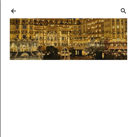
スキップしてメイン コンテンツに移動
猫好き父さんのホテル大好き
猫好き父さんのホテル大好き。猫好き父さんが宿泊したホテルについて
いろんな情報を徒然なるままに書いていきます。東京ディズニーリゾー
トのホテルが多いですが、東京都内シティホテル、クラブラウンジの話
題も多く紹介しています。このサイトはアフィリエイトとGoogle
AdSenseで広告収入を得ています。