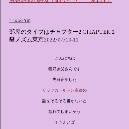
す。 韓国で話題を呼んだ「サンリオキャラクターが考える夢
のホテル」というテーマの展覧会で、今回が待望の日本初上
陸となります。 まるで本当にラグジュアリーホテルにチェッ
11:46:00 午前
クインしてルームツアーを楽しむような、特別な空間が演出
部屋のタイプはチャプター2 CHAPTER 2
されています。その魅力をいくつかのかたまりに分けてご紹
介します。 🔑 1. コンセプトは「サンリオキャラが考える夢
🏨メズム東京2022/07/10-11
のホテル」 デジタルメディア技術で世界的に知られるクリエ
イティブプロダクション「d'strict」が手掛けており、五感を
刺激する美しいデジタルアートとストーリー性の高い全11の
こんにちは
テーマブースで構成されています。 チェックインからスター
猫好き父さんです
ト ：ピンクを基調とした華やかなエントランスロビーでルー
ムキーを受け取り、まるでホテルに滞在するかのような没入
先日宿泊した
感を味わいながら進んでいきます。ロビーではお花をまとっ
リッツカールトン京都
の
たポムポムプリンが出迎えてくれます。 幻想的な共有スペー
ス ：きらめく光に満ちたガーデンや、美しいボールルーム
話をそろそろ書かないと
（舞踏会）、さらには本物の砂を使ったピンク色の美しいビ
ーチ（ポチャッコの隣に座れるエリア）など、写真映え間違
忘れてしまいそう
いなしの空間が広がります。 🛌 2. 個性あふれる「9つの客室
そうえいば
（テーマルーム）」 イベントの目玉となるのが、サンリオの