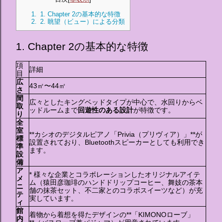
1.
1. Chapter 2の基本的な特徴
2.
2. 眺望（ビュー）による分類
1. Chapter 2の基本的な特徴
項
詳細
目
広
43㎡〜44㎡
さ
間
広々としたキングベッドタイプが中心で、水回りからベ
取
ッドルームまで
回遊性のある設計
が特徴です。
り
全
室
**カシオのデジタルピアノ「Privia（プリヴィア）」**が
標
設置されており、Bluetoothスピーカーとしても利用でき
準
ます。
設
備
ア
* 様々な企業とコラボレーションしたオリジナルアイテ
メ
ム（猿田彦珈琲のハンドドリップコーヒー、舞妓の茶本
ニ
舗の抹茶セット、不二家とのコラボスイーツなど）が充
テ
実しています。
ィ
館
着物から着想を得たデザインの**「KIMONOローブ」
内