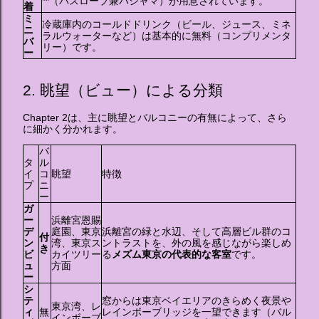
**（バスローブ兼パジャマ）が用意されています。
着
ミ
冷蔵庫内のコールドドリンク（ビール、ジュース、ミネ
ニ
ラルウォーターなど）は基本的に無料（コンプリメンタ
バ
リー）です。
ー
2. 眺望（ビュー）による分類
Chapter 2は、主に眺望とバルコニーの有無によって、さら
に細かく分かれます。
バ
タ
ル
イ
コ
眺望
特徴
プ
ニ
ー
ガ
ー
浜離宮恩賜
デ
庭園、東京
浜離宮の緑と水辺、そして高層ビル群のコ
付
ン
湾、東京ス
ントラストを、外の風を感じながら楽しめ
き
ビ
カイツリー
る
メズム東京の代表的な客室
です。
ュ
方面
ー
シ
テ
窓からは東京ベイエリアのきらめく夜景や
東京湾、レ
ィ
無
レインボーブリッジを一望できます（バル
インボーブ