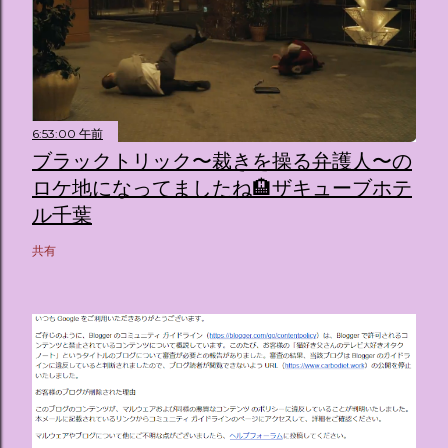
6:53:00 午前
ブラックトリック〜裁きを操る弁護人〜の
ロケ地になってましたね🏨ザキューブホテ
ル千葉
共有