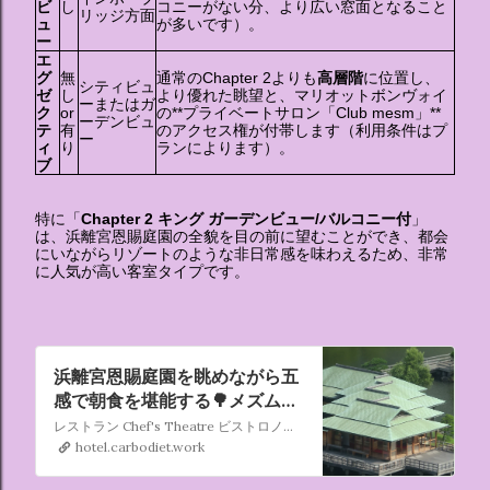
ビ
し
コニーがない分、より広い窓面となること
リッジ方面
ュ
が多いです）。
ー
エ
グ
無
通常のChapter 2よりも
高層階
に位置し、
シティビュ
ゼ
し
より優れた眺望と、マリオットボンヴォイ
ーまたはガ
ク
or
の**プライベートサロン「Club mesm」**
ーデンビュ
テ
有
のアクセス権が付帯します（利用条件はプ
ー
ィ
り
ランによります）。
ブ
特に「
Chapter 2 キング ガーデンビュー/バルコニー付
」
は、浜離宮恩賜庭園の全貌を目の前に望むことができ、都会
にいながらリゾートのような非日常感を味わえるため、非常
に人気が高い客室タイプです。
浜離宮恩賜庭園を眺めながら五
感で朝食を堪能する🌳メズム東
京2022/07/10-11
レストラン Chef's Theatre ビストロノミースタイルのフレンチを、オープンキッチンのライブ感とともに楽しむレストラン。ストーリーとともに紡がれる美食体験を、五感すべてでご堪能ください。
hotel.carbodiet.work