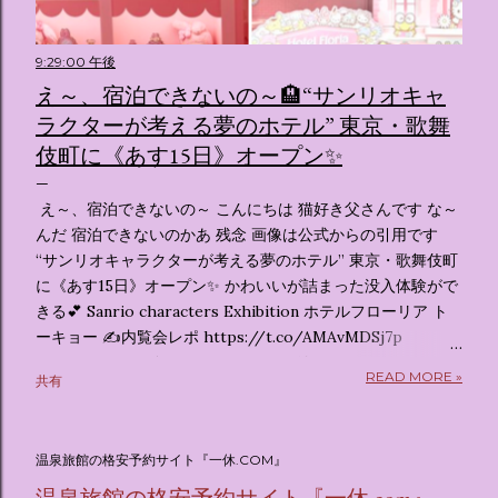
9:29:00 午後
え～、宿泊できないの～🏨“サンリオキャ
ラクターが考える夢のホテル” 東京・歌舞
伎町に《あす15日》オープン✨️
え～、宿泊できないの～ こんにちは 猫好き父さんです な～
んだ 宿泊できないのかあ 残念 画像は公式からの引用です
“サンリオキャラクターが考える夢のホテル” 東京・歌舞伎町
に《あす15日》オープン✨️ かわいいが詰まった没入体験がで
きる💕 Sanrio characters Exhibition ホテルフローリア ト
ーキョー ✍️内覧会レポ https://t.co/AMAvMDSj7p
pic.twitter.com/sKx7uXeXHW — オリコンニュース
READ MORE »
共有
(@oricon) July 14, 2026 ホテルフローリア トーキョー
（Hotel Floria Tokyo） 「ホテルフローリア トーキョー
（Hotel Floria Tokyo）」 は、実際に宿泊できる宿泊施設で
温泉旅館の格安予約サイト『一休.COM』
はなく、2026年7月15日から東京・新宿でスタートする サン
リオキャラクターズの体験型・没入型展示イベント の名称で
温泉旅館の格安予約サイト『一休.com』