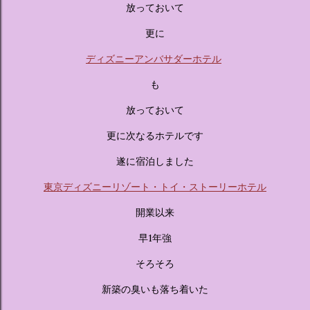
放っておいて
人気キャラクターたちがそれぞれの“好き”や理想を詰め込ん
でデザインした客室のエリアです。 ハローキティ...
更に
ディズニーアンバサダーホテル
も
放っておいて
更に次なるホテルです
遂に宿泊しました
東京ディズニーリゾート・トイ・ストーリーホテル
開業以来
早1年強
そろそろ
新築の臭いも落ち着いた