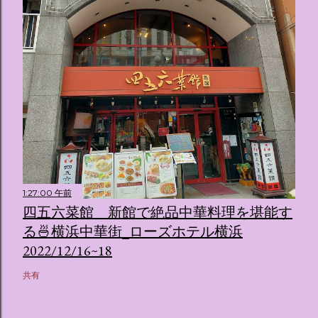
1:27:00 午前
四五六菜館 新館で絶品中華料理を堪能す
る🍜横浜中華街_ローズホテル横浜
2022/12/16~18
共有