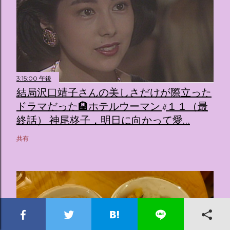
3:15:00 午後
結局沢口靖子さんの美しさだけが際立った
ドラマだった🏨ホテルウーマン #１１（最
終話） 神尾柊子，明日に向かって愛…
共有