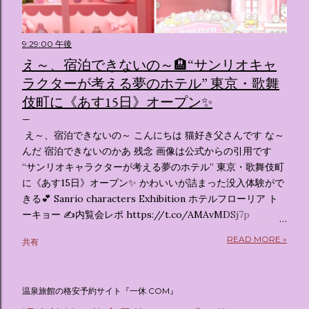
9:29:00 午後
え～、宿泊できないの～🏨“サンリオキャ
ラクターが考える夢のホテル” 東京・歌舞
伎町に《あす15日》オープン✨️
え～、宿泊できないの～ こんにちは 猫好き父さんです な～
んだ 宿泊できないのかあ 残念 画像は公式からの引用です
“サンリオキャラクターが考える夢のホテル” 東京・歌舞伎町
に《あす15日》オープン✨️ かわいいが詰まった没入体験がで
きる💕 Sanrio characters Exhibition ホテルフローリア ト
ーキョー ✍️内覧会レポ https://t.co/AMAvMDSj7p
pic.twitter.com/sKx7uXeXHW — オリコンニュース
READ MORE »
共有
(@oricon) July 14, 2026 ホテルフローリア トーキョー
（Hotel Floria Tokyo） 「ホテルフローリア トーキョー
（Hotel Floria Tokyo）」 は、実際に宿泊できる宿泊施設で
温泉旅館の格安予約サイト『一休.COM』
はなく、2026年7月15日から東京・新宿でスタートする サン