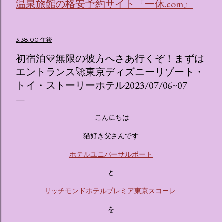
リオキャラクターズの体験型・没入型展示イベント の名称で
温泉旅館の格安予約サイト『一休.com』
す。 韓国で話題を呼んだ「サンリオキャラクターが考える夢
のホテル」というテーマの展覧会で、今回が待望の日本初上
陸となります。 まるで本当にラグジュアリーホテルにチェッ
3:38:00 午後
クインしてルームツアーを楽しむような、特別な空間が演出
初宿泊💛無限の彼方へさあ行くぞ！まずは
されています。その魅力をいくつかのかたまりに分けてご紹
介します。 🔑 1. コンセプトは「サンリオキャラが考える夢
エントランス🚀東京ディズニーリゾート・
のホテル」 デジタルメディア技術で世界的に知られるクリエ
トイ・ストーリーホテル2023/07/06~07
イティブプロダクション「d'strict」が手掛けており、五感を
刺激する美しいデジタルアートとストーリー性の高い全11の
テーマブースで構成されています。 チェックインからスター
こんにちは
ト ：ピンクを基調とした華やかなエントランスロビーでルー
猫好き父さんです
ムキーを受け取り、まるでホテルに滞在するかのような没入
感を味わいながら進んでいきます。ロビーではお花をまとっ
ホテルユニバーサルポート
たポムポムプリンが出迎えてくれます。 幻想的な共有スペー
ス ：きらめく光に満ちたガーデンや、美しいボールルーム
と
（舞踏会）、さらには本物の砂を使ったピンク色の美しいビ
リッチモンドホテルプレミア東京スコーレ
ーチ（ポチャッコの隣に座れるエリア）など、写真映え間違
いなしの空間が広がります。 🛌 2. 個性あふれる「9つの客室
を
（テーマルーム）」 イベントの目玉となるのが、サンリオの