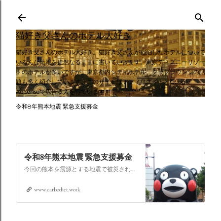
スキップしてメイン コンテンツに移動
猫好き父さんのホテル大好き
猫好き父さんのホテル大好き。猫好き父さんが宿泊したホテルについて
いろんな情報を徒然なるままに書いていきます。東京ディズニーリゾー
トのホテルが多いですが、東京都内シティホテル、クラブラウンジの話
題も多く紹介しています。このサイトはアフィリエイトとGoogle
AdSenseで広告収入を得ています。
令和8年熊本地震 緊急支援募金
令和8年熊本地震 緊急支援募金
今回の熊本を震源とする地震で被災された皆さままだまだ余震も続き大変な時間を過ごされていると思います。心よりお見舞い申し上げます
www.carbodiet.work