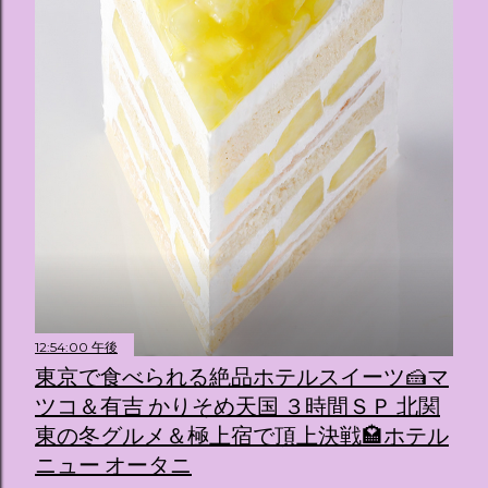
12:54:00 午後
東京で食べられる絶品ホテルスイーツ🍰マ
ツコ＆有吉 かりそめ天国 ３時間ＳＰ 北関
東の冬グルメ＆極上宿で頂上決戦🏩ホテル
ニュー オータニ