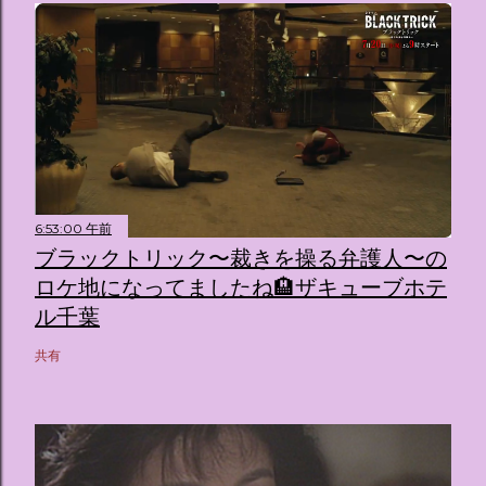
6:53:00 午前
ブラックトリック〜裁きを操る弁護人〜の
ロケ地になってましたね🏨ザキューブホテ
ル千葉
共有