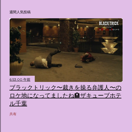
週間人気投稿
6:53:00 午前
ブラックトリック〜裁きを操る弁護人〜の
ロケ地になってましたね🏨ザキューブホテ
ル千葉
共有