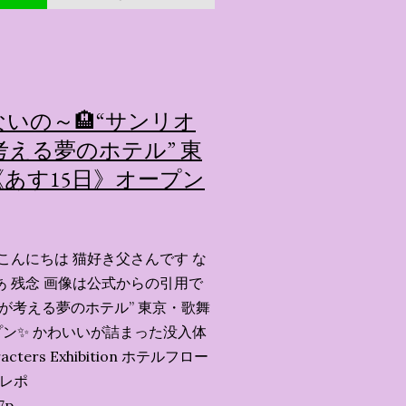
いの～🏨“サンリオ
える夢のホテル” 東
あす15日》オープン
こんにちは 猫好き父さんです な
あ 残念 画像は公式からの引用で
ーが考える夢のホテル” 東京・歌舞
ン✨️ かわいいが詰まった没入体
acters Exhibition ホテルフロー
会レポ
7p