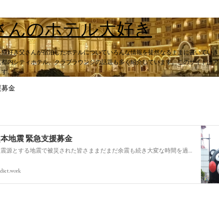
スキップしてメイン コンテンツに移動
さんのホテル大好き
。猫好き父さんが宿泊したホテルについていろんな情報を徒然なるままに書いていき
都内シティホテル、クラブラウンジの話題も多く紹介しています。このサイトはアフィ
ます。
援募金
熊本地震 緊急支援募金
今回の熊本を震源とする地震で被災された皆さままだまだ余震も続き大変な時間を過ごされていると思います。心よりお見舞い申し上げます
diet.work