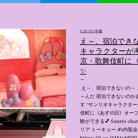
9:29:00 午後
え～、宿泊できな
キャラクターが考
京・歌舞伎町に《
✨️
え～、宿泊できないの～ 
～んだ 宿泊できないのか
す “サンリオキャラクタ
伎町に《あす15日》オープ
験ができる💕 Sanrio char
リア トーキョー ✍️内覧
https://t.co/AMAvMDSj