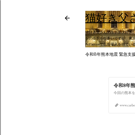
猫好き父
猫好き父さんのホテル大好き
トのホテルが多いですが、東京
AdSenseで広告収入を得てい
令和8年熊本地震 緊急支
令和8年
www.carbo