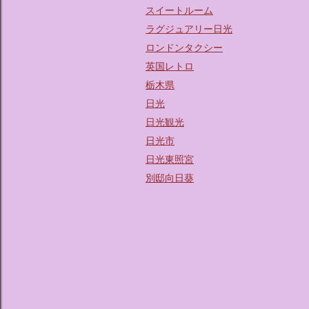
スイートルーム
ラグジュアリー日光
ロンドンタクシー
英国レトロ
栃木県
日光
日光観光
日光市
日光東照宮
別邸向日葵