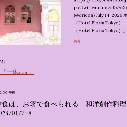
pic.twitter.com/sK
(@oricon) July 14,
（Hotel Floria To
（Hotel Floria To
ではなく、2026年7月1
共有
サンリオキャラクターズの
名称です。 韓国で話題を
考える夢のホテル」とい
M』
の日本初上陸となります。
一休.com』
テルにチェックインして
別な空間が演出されてい
まりに分けてご紹介します。
52:00 午後
キャラが考える夢のホテル
夕食は、お箸で食べられる「和洋創作料理
的に知られるクリエイティブ
024/01/7~8
手掛けており、五感を刺
トーリー性の高い全11の