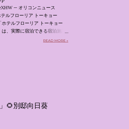
x7uXeXHW — オリコンニュース
 2026 ホテルフローリア トーキョー
kyo） 「ホテルフローリア トーキョー
kyo）」 は、実際に宿泊できる宿泊施設
5日から東京・新宿でスタートする
READ MORE »
体験型・没入型展示イベント の
呼んだ「サンリオキャラクターが
うテーマの展覧会で、今回が待望
 まるで本当にラグジュアリーホ
ルームツアーを楽しむような、特
ます。その魅力をいくつかのかた
 🔑 1. コンセプトは「サンリオ
」 デジタルメディア技術で世界
」🌻別邸向日葵
プロダクション「d'strict」が
激する美しいデジタルアートとス
テーマブースで構成されていま