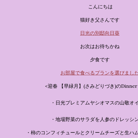
す。 チェックインからス
こんにちは
かなエントランスロビー
ホテルに滞在するかのよ
猫好き父さんです
いきます。ロビーではお
日光の別邸向日葵
迎えてくれます。 幻想的
ちたガーデンや、美しい
お次はお待ちかね
は本物の砂を使ったピン
夕食です
の隣に座れるエリア）な
広がります。 🛌 2. 
お部屋で食べるプランを選びまし
ム）」 イベントの目玉と
<迎春 【早緑月】(さみどりづき)のDinner 
クターたちがそれぞれの“
ンした客室のエリアです。 
・日光プレミアムヤシオマスの山敬オ
・地場野菜のサラダを人参のドレッシ
・柿のコンフィチュールとクリームチーズと生ハ