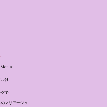
タート ：ピンクを基調とした華や
でルームキーを受け取り、まるで
うな没入感を味わいながら進んで
花をまとったポムポムプリンが出
な共有スペース ：きらめく光に満
ボールルーム（舞踏会）、さらに
ク色の美しいビーチ（ポチャッコ
ど、写真映え間違いなしの空間が
個性あふれる「9つの客室（テーマルー
た
なるのが、サンリオの人気キャラ
Menu>
好き”や理想を詰め込んでデザイ
ハローキティ...
イルけ
ングで
ムのマリアージュ