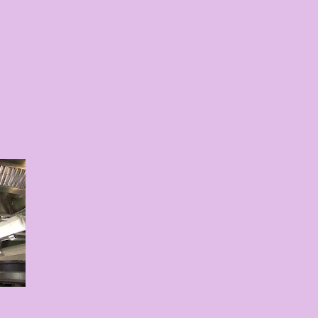
タート ：ピンクを基調とした華や
でルームキーを受け取り、まるで
うな没入感を味わいながら進んで
花をまとったポムポムプリンが出
な共有スペース ：きらめく光に満
ボールルーム（舞踏会）、さらに
ク色の美しいビーチ（ポチャッコ
ど、写真映え間違いなしの空間が
個性あふれる「9つの客室（テーマルー
なるのが、サンリオの人気キャラ
好き”や理想を詰め込んでデザイ
ハローキティ...