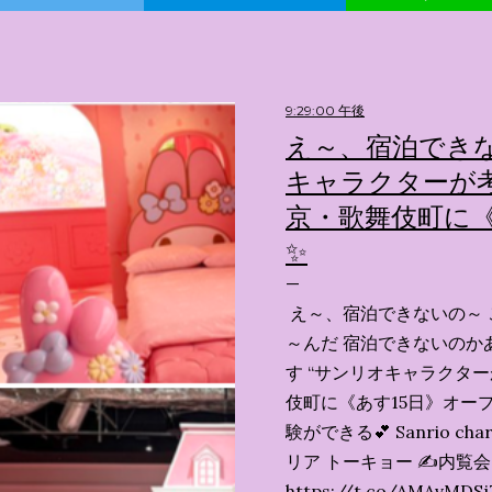
9:29:00 午後
え～、宿泊できな
キャラクターが考
京・歌舞伎町に《
✨️
え～、宿泊できないの～ 
～んだ 宿泊できないのか
す “サンリオキャラクタ
伎町に《あす15日》オープ
験ができる💕 Sanrio char
リア トーキョー ✍️内覧
https://t.co/AMAvMDSj