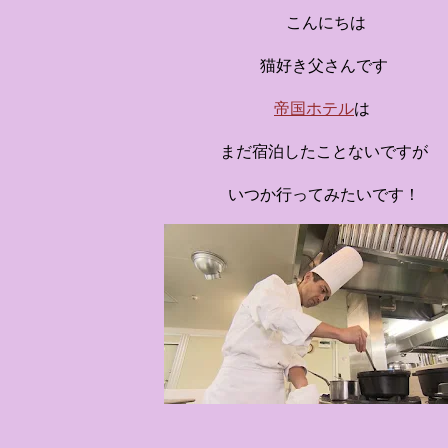
す。 チェックインからス
こんにちは
かなエントランスロビー
ホテルに滞在するかのよ
猫好き父さんです
いきます。ロビーではお
帝国ホテル
は
迎えてくれます。 幻想的
ちたガーデンや、美しい
まだ宿泊したことないですが
は本物の砂を使ったピン
いつか行ってみたいです！
の隣に座れるエリア）な
広がります。 🛌 2. 
ム）」 イベントの目玉と
クターたちがそれぞれの“
ンした客室のエリアです。 