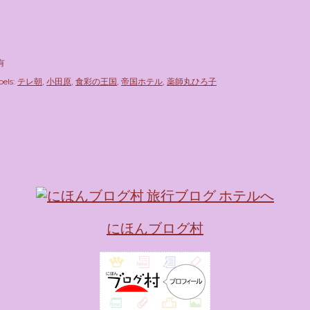
有
els:
テレ朝
小田原
食彩の王国
帝国ホテル
薬師丸ひろ子
にほんブログ村