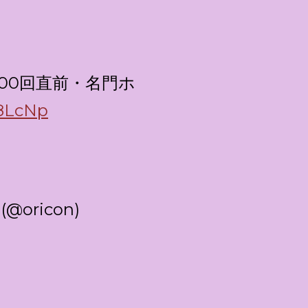
00回直前・名門ホ
P8LcNp
oricon)