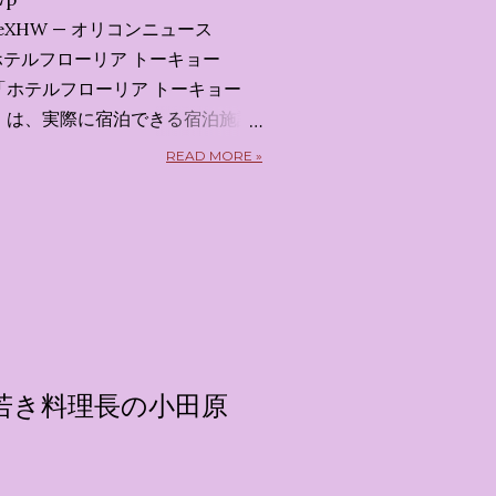
x7uXeXHW — オリコンニュース
 2026 ホテルフローリア トーキョー
kyo） 「ホテルフローリア トーキョー
kyo）」 は、実際に宿泊できる宿泊施設
5日から東京・新宿でスタートする
READ MORE »
体験型・没入型展示イベント の
呼んだ「サンリオキャラクターが
うテーマの展覧会で、今回が待望
 まるで本当にラグジュアリーホ
ルームツアーを楽しむような、特
ます。その魅力をいくつかのかた
 🔑 1. コンセプトは「サンリオ
」 デジタルメディア技術で世界
若き料理長の小田原
プロダクション「d'strict」が
激する美しいデジタルアートとス
テーマブースで構成されていま