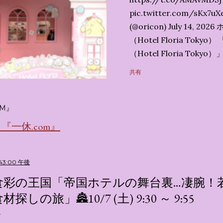
pic.twitter.com/sK
(@oricon) July 14,
（Hotel Floria To
（Hotel Floria To
ではなく、2026年7月1
共有
サンリオキャラクターズの
名称です。 韓国で話題を
考える夢のホテル」とい
M』
の日本初上陸となります。
一休.com』
テルにチェックインして
別な空間が演出されてい
まりに分けてご紹介します。
:43:00 午後
キャラが考える夢のホテル
食彩の王国「帝国ホテルの舞台裏…凄腕！
的に知られるクリエイティブ
材探しの旅」🏯10/7 (土) 9:30 ～ 9:55
手掛けており、五感を刺
トーリー性の高い全11の