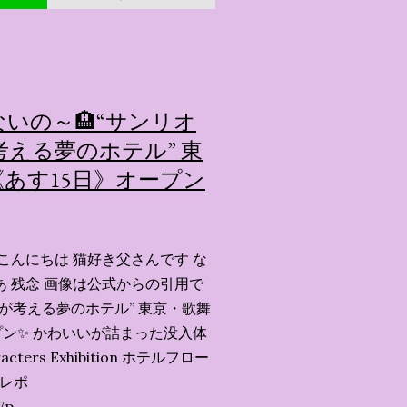
いの～🏨“サンリオ
える夢のホテル” 東
あす15日》オープン
こんにちは 猫好き父さんです な
あ 残念 画像は公式からの引用で
ーが考える夢のホテル” 東京・歌舞
ン✨️ かわいいが詰まった没入体
acters Exhibition ホテルフロー
会レポ
7p