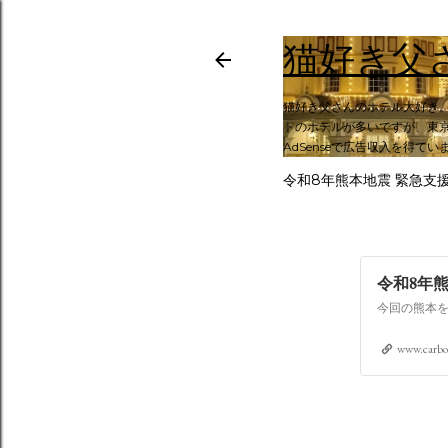
猫好き父
猫好き父さんのホテル大好き
トのホテルが多いですが、東京
AdSenseで広告収入を得てい
令和8年熊本地震 緊急支
令和8年
www.carbo