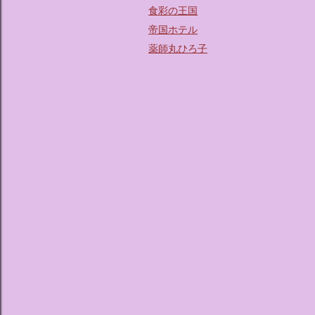
食彩の王国
帝国ホテル
薬師丸ひろ子