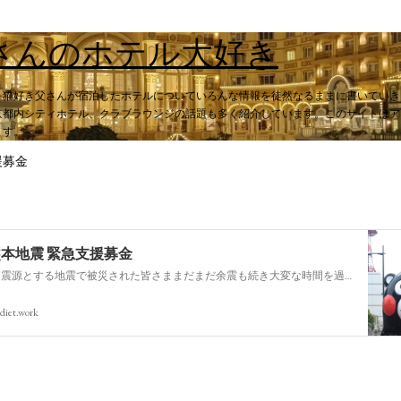
スキップしてメイン コンテンツに移動
さんのホテル大好き
。猫好き父さんが宿泊したホテルについていろんな情報を徒然なるままに書いていき
都内シティホテル、クラブラウンジの話題も多く紹介しています。このサイトはアフィ
ます。
援募金
熊本地震 緊急支援募金
今回の熊本を震源とする地震で被災された皆さままだまだ余震も続き大変な時間を過ごされていると思います。心よりお見舞い申し上げます
diet.work