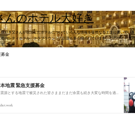
スキップしてメイン コンテンツに移動
さんのホテル大好き
。猫好き父さんが宿泊したホテルについていろんな情報を徒然なるままに書いていき
都内シティホテル、クラブラウンジの話題も多く紹介しています。このサイトはアフィ
ます。
援募金
熊本地震 緊急支援募金
今回の熊本を震源とする地震で被災された皆さままだまだ余震も続き大変な時間を過ごされていると思います。心よりお見舞い申し上げます
diet.work