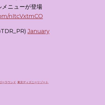
ルメニューが登場
.com/nItcVxtmCO
DR_PR)
January
ゴーラウンド
東京ディズニーリゾート