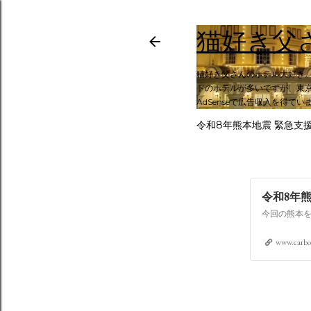
猫好き父
猫好き父さんのホテル大好き
トのホテルが多いですが、東京
AdSenseで広告収入を得てい
令和8年熊本地震 緊急支
令和8年
www.carbo