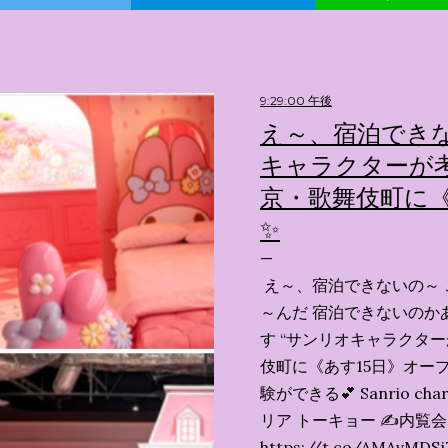
9:29:00 午後
え～、宿泊できな
キャラクターが考
京・歌舞伎町に《
✨️
え～、宿泊できないの～ 
～んだ 宿泊できないのか
す “サンリオキャラクタ
伎町に《あす15日》オープ
験ができる💕 Sanrio char
リア トーキョー ✍️内覧
https://t.co/AMAvMDSj