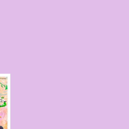
タート ：ピンクを基調とした華や
でルームキーを受け取り、まるで
うな没入感を味わいながら進んで
花をまとったポムポムプリンが出
な共有スペース ：きらめく光に満
ボールルーム（舞踏会）、さらに
ク色の美しいビーチ（ポチャッコ
ど、写真映え間違いなしの空間が
個性あふれる「9つの客室（テーマルー
なるのが、サンリオの人気キャラ
好き”や理想を詰め込んでデザイ
ハローキティ...