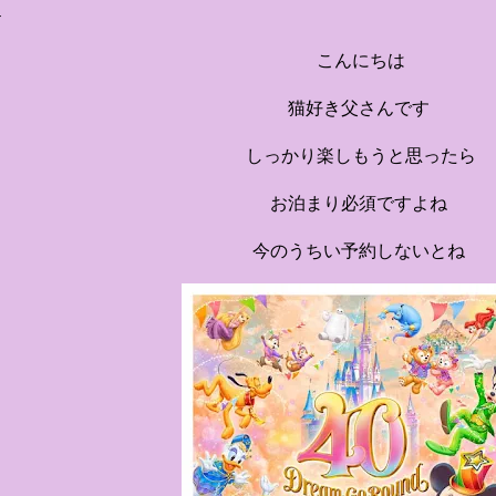
す。 チェックインからス
かなエントランスロビー
こんにちは
ホテルに滞在するかのよ
いきます。ロビーではお
猫好き父さんです
迎えてくれます。 幻想的
しっかり楽しもうと思ったら
ちたガーデンや、美しい
は本物の砂を使ったピン
お泊まり必須ですよね
の隣に座れるエリア）な
広がります。 🛌 2. 
今のうちい予約しないとね
ム）」 イベントの目玉と
クターたちがそれぞれの“
ンした客室のエリアです。 