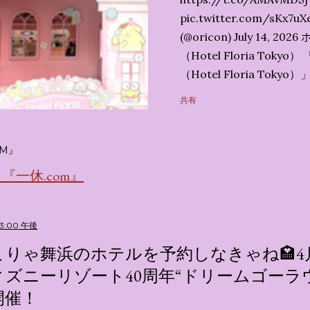
pic.twitter.com/sK
(@oricon) July 14,
（Hotel Floria To
（Hotel Floria To
ではなく、2026年7月1
共有
サンリオキャラクターズの
名称です。 韓国で話題を
考える夢のホテル」とい
M』
の日本初上陸となります。
一休.com』
テルにチェックインして
別な空間が演出されてい
まりに分けてご紹介します。
53:00 午後
キャラが考える夢のホテル
こりゃ舞浜のホテルを予約しなきゃね🏩4
的に知られるクリエイティブ
ィズニーリゾート40周年“ドリームゴーラ
手掛けており、五感を刺
開催！
トーリー性の高い全11の