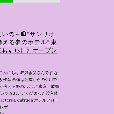
いの～🏨“サンリオ
える夢のホテル” 東
あす15日》オープン
こんにちは 猫好き父さんです な
あ 残念 画像は公式からの引用で
ーが考える夢のホテル” 東京・歌舞
ン✨️ かわいいが詰まった没入体
acters Exhibition ホテルフロー
会レポ
7p