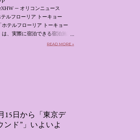
x7uXeXHW — オリコンニュース
 2026 ホテルフローリア トーキョー
kyo） 「ホテルフローリア トーキョー
kyo）」 は、実際に宿泊できる宿泊施設
5日から東京・新宿でスタートする
READ MORE »
体験型・没入型展示イベント の
呼んだ「サンリオキャラクターが
うテーマの展覧会で、今回が待望
 まるで本当にラグジュアリーホ
ルームツアーを楽しむような、特
ます。その魅力をいくつかのかた
 🔑 1. コンセプトは「サンリオ
」 デジタルメディア技術で世界
月15日から「東京デ
プロダクション「d'strict」が
ウンド”」いよいよ
激する美しいデジタルアートとス
テーマブースで構成されていま