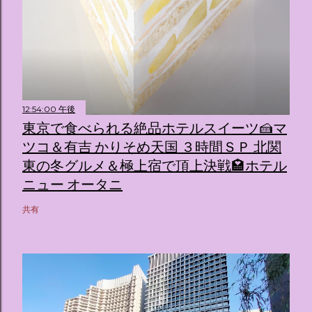
12:54:00 午後
東京で食べられる絶品ホテルスイーツ🍰マ
ツコ＆有吉 かりそめ天国 ３時間ＳＰ 北関
東の冬グルメ＆極上宿で頂上決戦🏩ホテル
ニュー オータニ
共有