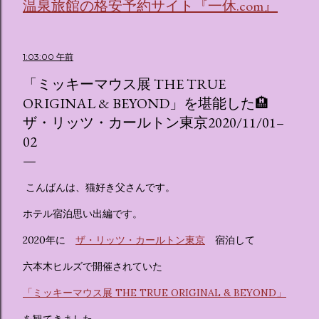
リオキャラクターズの体験型・没入型展示イベント の名称で
温泉旅館の格安予約サイト『一休.com』
す。 韓国で話題を呼んだ「サンリオキャラクターが考える夢
のホテル」というテーマの展覧会で、今回が待望の日本初上
陸となります。 まるで本当にラグジュアリーホテルにチェッ
1:03:00 午前
クインしてルームツアーを楽しむような、特別な空間が演出
「ミッキーマウス展 THE TRUE
されています。その魅力をいくつかのかたまりに分けてご紹
介します。 🔑 1. コンセプトは「サンリオキャラが考える夢
ORIGINAL & BEYOND」を堪能した🏨
のホテル」 デジタルメディア技術で世界的に知られるクリエ
ザ・リッツ・カールトン東京2020/11/01–
イティブプロダクション「d'strict」が手掛けており、五感を
02
刺激する美しいデジタルアートとストーリー性の高い全11の
テーマブースで構成されています。 チェックインからスター
ト ：ピンクを基調とした華やかなエントランスロビーでルー
こんばんは、猫好き父さんです。
ムキーを受け取り、まるでホテルに滞在するかのような没入
ホテル宿泊思い出編です。
感を味わいながら進んでいきます。ロビーではお花をまとっ
たポムポムプリンが出迎えてくれます。 幻想的な共有スペー
2020年に
ザ・リッツ・カールトン東京
宿泊して
ス ：きらめく光に満ちたガーデンや、美しいボールルーム
（舞踏会）、さらには本物の砂を使ったピンク色の美しいビ
六本木ヒルズで開催されていた
ーチ（ポチャッコの隣に座れるエリア）など、写真映え間違
「ミッキーマウス展 THE TRUE ORIGINAL & BEYOND」
いなしの空間が広がります。 🛌 2. 個性あふれる「9つの客室
（テーマルーム）」 イベントの目玉となるのが、サンリオの
を観てきました。