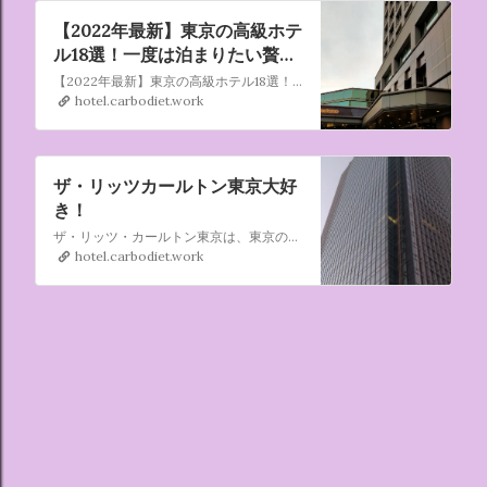
【2022年最新】東京の高級ホテ
ル18選！一度は泊まりたい贅沢
なリッチステイ
【2022年最新】東京の高級ホテル18選！一度は泊まりたい贅沢なリッチステイ
hotel.carbodiet.work
ザ・リッツカールトン東京大好
き！
ザ・リッツ・カールトン東京は、東京の六本木に位置する複合施設「東京ミッドタウン」のミッドタウン・タワー最上層部を占める最高級のラグジュアリーホテルです。 地上200メートルを超える高さからの壮大な景色と、東洋と西洋の美意識が融合した洗練された空間、そして世界最高水準のホスピタリティが特徴です。
hotel.carbodiet.work