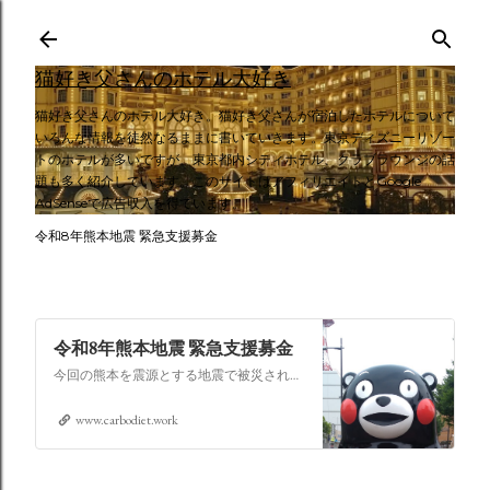
スキップしてメイン コンテンツに移動
猫好き父さんのホテル大好き
猫好き父さんのホテル大好き。猫好き父さんが宿泊したホテルについて
いろんな情報を徒然なるままに書いていきます。東京ディズニーリゾー
トのホテルが多いですが、東京都内シティホテル、クラブラウンジの話
題も多く紹介しています。このサイトはアフィリエイトとGoogle
AdSenseで広告収入を得ています。
令和8年熊本地震 緊急支援募金
令和8年熊本地震 緊急支援募金
今回の熊本を震源とする地震で被災された皆さままだまだ余震も続き大変な時間を過ごされていると思います。心よりお見舞い申し上げます
www.carbodiet.work