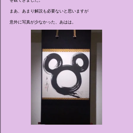
人気キャラクターたちがそれぞれの“好き”や理想を詰め込ん
でデザインした客室のエリアです。 ハローキティ...
まあ、あまり解説も必要ないと思いますが
意外に写真が少なかった、あはは。