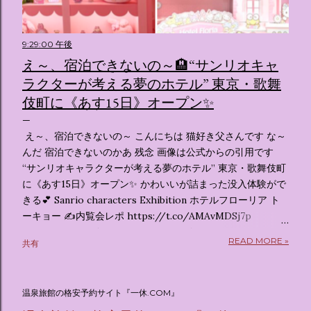
9:29:00 午後
え～、宿泊できないの～🏨“サンリオキャ
ラクターが考える夢のホテル” 東京・歌舞
伎町に《あす15日》オープン✨️
え～、宿泊できないの～ こんにちは 猫好き父さんです な～
んだ 宿泊できないのかあ 残念 画像は公式からの引用です
“サンリオキャラクターが考える夢のホテル” 東京・歌舞伎町
に《あす15日》オープン✨️ かわいいが詰まった没入体験がで
きる💕 Sanrio characters Exhibition ホテルフローリア ト
ーキョー ✍️内覧会レポ https://t.co/AMAvMDSj7p
pic.twitter.com/sKx7uXeXHW — オリコンニュース
READ MORE »
共有
(@oricon) July 14, 2026 ホテルフローリア トーキョー
（Hotel Floria Tokyo） 「ホテルフローリア トーキョー
（Hotel Floria Tokyo）」 は、実際に宿泊できる宿泊施設で
温泉旅館の格安予約サイト『一休.COM』
はなく、2026年7月15日から東京・新宿でスタートする サン