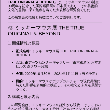
TRUE ORIGINAL & BEYOND
」は、ミッキーマウスの誕生
90周年を記念した国際巡回展の日本展であり、その芸術的・
文化的意義に深く焦点を当てた大規模な展覧会でした。
この展覧会の概要と特徴についてご説明します。
🎨 ミッキーマウス展 THE TRUE
ORIGINAL & BEYOND
1. 開催情報と概要
正式名称:
ミッキーマウス展 THE TRUE ORIGINAL &
BEYOND
会場:
森アーツセンターギャラリー
（東京都港区 六本木
ヒルズ 森タワー52階）
会期:
2020年10月30日～2021年1月11日（当初予定）
目的:
ミッキーマウスがポップカルチャーや現代美術に
与えた影響を多角的に検証し、その進化と未来を展望す
ること。
2. 構成と展示内容
この展覧会は、ミッキーマウスの誕生から現代、そしてその
先へと続く道のりを、大きく分けて2つのセクションで構成