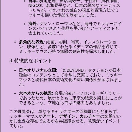
日本:
横尾忠則、田名網敬一、千住明、河村康輔、
NIGO®、名和晃平など、日本の著名なアーティス
トたちが、それぞれの独自の視点と表現方法でミ
ッキーを描いた作品を展示しました。
海外:
ダレン・ローワンなど、海外でミッキーにイ
ンスパイアされた作品を手がけたアーティストも
含まれていました。
多角的な表現:
絵画、彫刻、写真、インスタレーショ
ン、映像など、多岐にわたるメディアの作品を通じて、
ミッキーマウスが持つ無限の創造性を探求しました。
3. 特徴的なポイント
日本オリジナル企画:
「& BEYOND」セクションが日本
独自のコンテンツとして非常に充実しており、ミッキー
マウスと現代日本の芸術文化の深い関係性が示されまし
た。
六本木からの絶景:
会場が森アーツセンターギャラリー
であったため、展示とともに東京の絶景を楽しむことが
できるという、立地ならではの魅力もありました。
この展覧会は、単なるキャラクターの回顧展にとどまらず、
ミッキーマウスが
アート、デザイン、カルチャー
の文脈でい
かに重要な存在であるかを再認識させる、意義深いイベント
でした。