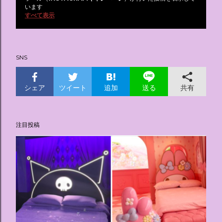
投
います
すべて表示
稿
SNS
シェア
ツイート
追加
共有
送る
注目投稿