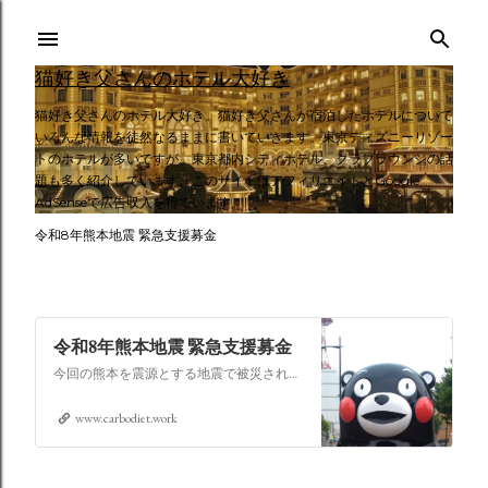
スキップしてメイン コンテンツに移動
猫好き父さんのホテル大好き
猫好き父さんのホテル大好き。猫好き父さんが宿泊したホテルについて
いろんな情報を徒然なるままに書いていきます。東京ディズニーリゾー
トのホテルが多いですが、東京都内シティホテル、クラブラウンジの話
題も多く紹介しています。このサイトはアフィリエイトとGoogle
AdSenseで広告収入を得ています。
令和8年熊本地震 緊急支援募金
令和8年熊本地震 緊急支援募金
今回の熊本を震源とする地震で被災された皆さままだまだ余震も続き大変な時間を過ごされていると思います。心よりお見舞い申し上げます
www.carbodiet.work