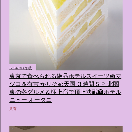
12:54:00 午後
東京で食べられる絶品ホテルスイーツ🍰マ
ツコ＆有吉 かりそめ天国 ３時間ＳＰ 北関
東の冬グルメ＆極上宿で頂上決戦🏩ホテル
ニュー オータニ
共有