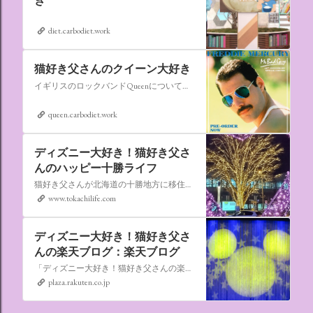
き
diet.carbodiet.work
猫好き父さんのクイーン大好き
イギリスのロックバンドQueenについての情報をアップします。
queen.carbodiet.work
ディズニー大好き！猫好き父さ
んのハッピー十勝ライフ
猫好き父さんが北海道の十勝地方に移住しました。なれない北海道の暮らしについてお伝えします。
www.tokachilife.com
ディズニー大好き！猫好き父さ
んの楽天ブログ：楽天ブログ
「ディズニー大好き！猫好き父さんの楽天ブログ」にようこそ！ いろんなブログサービスが廃止になるなか満を持して楽天ブログをはじめようと思います。 よろしくお願いいたします。
plaza.rakuten.co.jp