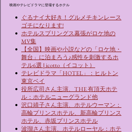
映画やテレビドラマに登場するホテル
ぐるナイ大好き！グルメチキンレース
ゴチになります!
ホテルスプリングス幕張がロケ地の
MV集
【全国】映画や小説などの「ロケ地・
舞台」に泊まろう♪感性を刺激するホ
テル6選 | icotto（イコット）
テレビドラマ「HOTEL」：ヒルトン
東京ベイ
役所広司さん主演、THE 有頂天ホテ
ル：ホテルニューグランド他
沢口靖子さん主演、ホテルウーマン：
高輪プリンスホテル、新高輪プリンス
ホテル、赤坂プリンスホテル
波瑠さん主演、ホテルローヤル：ホテ