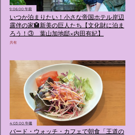
9:06:00 午前
いつか泊まりたい！小さな帝国ホテル岸辺
露伴の家🏩新美の巨人たち【文化財に泊ま
ろう！③ 葉山加地邸×内田有紀】
共有
4:03:00 午後
バード・ウォッチ・カフェで朝食「王道の