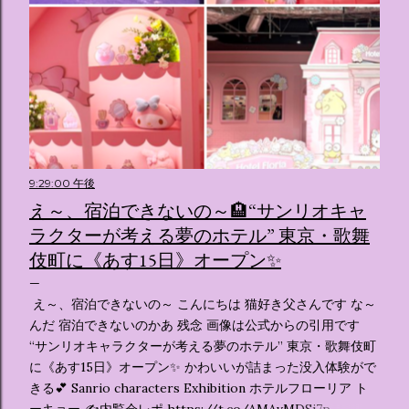
9:29:00 午後
え～、宿泊できないの～🏨“サンリオキャ
ラクターが考える夢のホテル” 東京・歌舞
伎町に《あす15日》オープン✨️
え～、宿泊できないの～ こんにちは 猫好き父さんです な～
んだ 宿泊できないのかあ 残念 画像は公式からの引用です
“サンリオキャラクターが考える夢のホテル” 東京・歌舞伎町
に《あす15日》オープン✨️ かわいいが詰まった没入体験がで
きる💕 Sanrio characters Exhibition ホテルフローリア ト