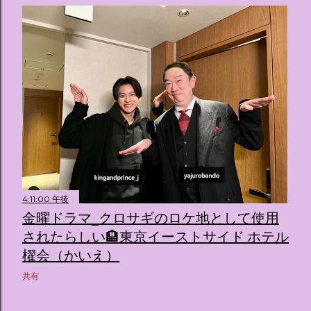
4:11:00 午後
金曜ドラマ_クロサギのロケ地として使用
されたらしい🏨東京イーストサイド ホテル
櫂会（かいえ）
共有