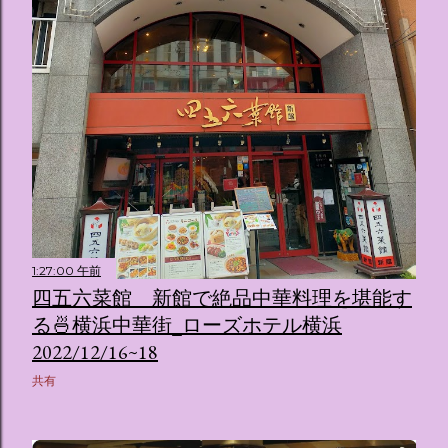
1:27:00 午前
四五六菜館 新館で絶品中華料理を堪能す
る🍜横浜中華街_ローズホテル横浜
2022/12/16~18
共有