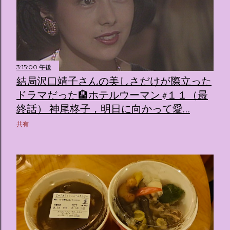
3:15:00 午後
結局沢口靖子さんの美しさだけが際立った
ドラマだった🏨ホテルウーマン #１１（最
終話） 神尾柊子，明日に向かって愛…
共有