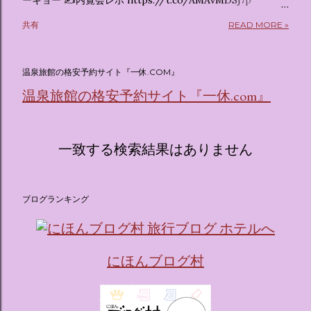
ーキョー ✍️内覧会レポ https://t.co/AMAvMDSj7p
pic.twitter.com/sKx7uXeXHW — オリコンニュース
共有
READ MORE »
(@oricon) July 14, 2026 ホテルフローリア トーキョー
（Hotel Floria Tokyo） 「ホテルフローリア トーキョー
（Hotel Floria Tokyo）」 は、実際に宿泊できる宿泊施設で
温泉旅館の格安予約サイト『一休.COM』
はなく、2026年7月15日から東京・新宿でスタートする サン
温泉旅館の格安予約サイト『一休.com』
リオキャラクターズの体験型・没入型展示イベント の名称で
す。 韓国で話題を呼んだ「サンリオキャラクターが考える夢
のホテル」というテーマの展覧会で、今回が待望の日本初上
陸となります。 まるで本当にラグジュアリーホテルにチェッ
一致する検索結果はありません
クインしてルームツアーを楽しむような、特別な空間が演出
されています。その魅力をいくつかのかたまりに分けてご紹
介します。 🔑 1. コンセプトは「サンリオキャラが考える夢
ブログランキング
のホテル」 デジタルメディア技術で世界的に知られるクリエ
イティブプロダクション「d'strict」が手掛けており、五感を
刺激する美しいデジタルアートとストーリー性の高い全11の
テーマブースで構成されています。 チェックインからスター
にほんブログ村
ト ：ピンクを基調とした華やかなエントランスロビーでルー
ムキーを受け取り、まるでホテルに滞在するかのような没入
感を味わいながら進んでいきます。ロビーではお花をまとっ