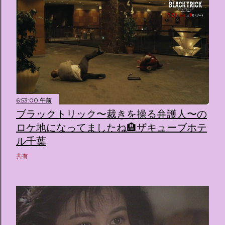
6:53:00 午前
ブラックトリック〜裁きを操る弁護人〜の
ロケ地になってましたね🏨ザキューブホテ
ル千葉
共有