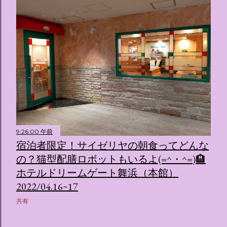
9:26:00 午前
宿泊者限定！サイゼリヤの朝食ってどんな
の？猫型配膳ロボットもいるよ(=^・^=)🏨
ホテルドリームゲート舞浜（本館）
2022/04.16~17
共有