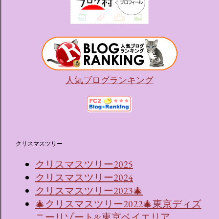
たポムポムプリンが出迎えてくれます。 幻想的な共有スペー
ス ：きらめく光に満ちたガーデンや、美しいボールルーム
（舞踏会）、さらには本物の砂を使ったピンク色の美しいビ
ーチ（ポチャッコの隣に座れるエリア）など、写真映え間違
いなしの空間が広がります。 🛌 2. 個性あふれる「9つの客室
（テーマルーム）」 イベントの目玉となるのが、サンリオの
人気キャラクターたちがそれぞれの“好き”や理想を詰め込ん
人気ブログランキング
でデザインした客室のエリアです。 ハローキティ...
クリスマスツリー
クリスマスツリー2025
クリスマスツリー2024
クリスマスツリー2023🎄
🎄クリスマスツリー2022🎄東京ディズ
ニーリゾート&東京ベイエリア