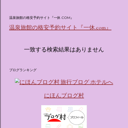
(@oricon) July 14, 2026 ホテルフローリア トーキョー
（Hotel Floria Tokyo） 「ホテルフローリア トーキョー
（Hotel Floria Tokyo）」 は、実際に宿泊できる宿泊施設で
温泉旅館の格安予約サイト『一休.COM』
はなく、2026年7月15日から東京・新宿でスタートする サン
温泉旅館の格安予約サイト『一休.com』
リオキャラクターズの体験型・没入型展示イベント の名称で
す。 韓国で話題を呼んだ「サンリオキャラクターが考える夢
のホテル」というテーマの展覧会で、今回が待望の日本初上
陸となります。 まるで本当にラグジュアリーホテルにチェッ
一致する検索結果はありません
クインしてルームツアーを楽しむような、特別な空間が演出
されています。その魅力をいくつかのかたまりに分けてご紹
介します。 🔑 1. コンセプトは「サンリオキャラが考える夢
ブログランキング
のホテル」 デジタルメディア技術で世界的に知られるクリエ
イティブプロダクション「d'strict」が手掛けており、五感を
刺激する美しいデジタルアートとストーリー性の高い全11の
テーマブースで構成されています。 チェックインからスター
にほんブログ村
ト ：ピンクを基調とした華やかなエントランスロビーでルー
ムキーを受け取り、まるでホテルに滞在するかのような没入
感を味わいながら進んでいきます。ロビーではお花をまとっ
たポムポムプリンが出迎えてくれます。 幻想的な共有スペー
ス ：きらめく光に満ちたガーデンや、美しいボールルーム