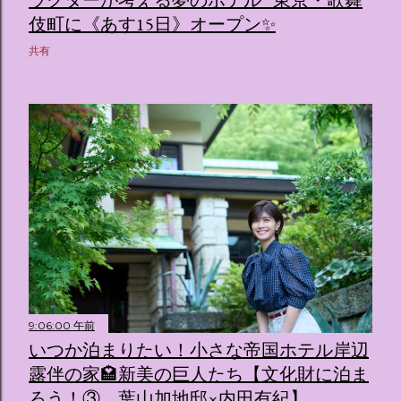
伎町に《あす15日》オープン✨️
共有
9:06:00 午前
いつか泊まりたい！小さな帝国ホテル岸辺
露伴の家🏩新美の巨人たち【文化財に泊ま
ろう！③ 葉山加地邸×内田有紀】