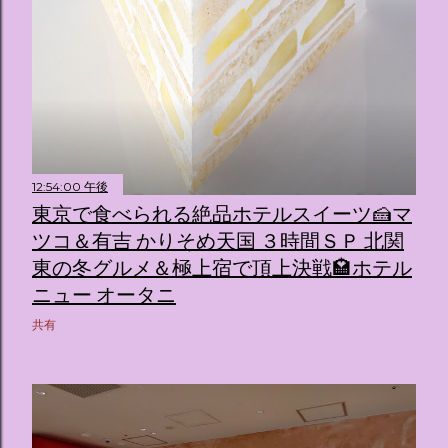
12:54:00 午後
東京で食べられる絶品ホテルスイーツ🍰マ
ツコ＆有吉 かりそめ天国 ３時間ＳＰ 北関
東の冬グルメ＆極上宿で頂上決戦🏩ホテル
ニュー オータニ
共有