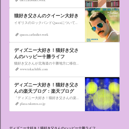
猫好き父さんのクイーン大好き
イギリスのロックバンドQueenについての情報をアップします。
queen.carbodiet.work
ディズニー大好き！猫好き父さ
んのハッピー十勝ライフ
猫好き父さんが北海道の十勝地方に移住しました。なれない北海道の暮らしについてお伝えします。
www.tokachilife.com
ディズニー大好き！猫好き父さ
んの楽天ブログ：楽天ブログ
「ディズニー大好き！猫好き父さんの楽天ブログ」にようこそ！ いろんなブログサービスが廃止になるなか満を持して楽天ブログをはじめようと思います。 よろしくお願いいたします。
plaza.rakuten.co.jp
ディズニー大好き！猫好き父さんのハッピー十勝ライフ