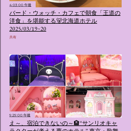
4:03:00 午後
バード・ウォッチ・カフェで朝食「王道の
洋食」を堪能する🐻北海道ホテル
2025/03/19~20
共有
9:29:00 午後
え～、宿泊できないの～🏨“サンリオキャ
ラクターが考える夢のホテル” 東京・歌舞