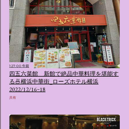
1:27:00 午前
四五六菜館 新館で絶品中華料理を堪能す
る🍜横浜中華街_ローズホテル横浜
2022/12/16~18
共有