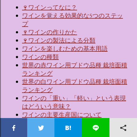
🍷ワインってなに？
ワインを覚える効果的な5つのステッ
プ
🍷ワインの作りかた
🍷ワインの製法による分類
ワインを楽しむための基本用語
ワインの種類
世界の赤ワイン用ブドウ品種 栽培面積
ランキング
世界の白ワイン用ブドウ品種 栽培面積
ランキング
ワインの「重い」「軽い」という表現
はどういう意味？
ワインの主要生産国について
🇫🇷 フランスワインの主要産地、品
種、および象徴するワイン