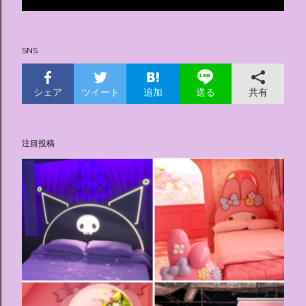
投
稿
SNS
シェア
ツイート
追加
共有
送る
注目投稿