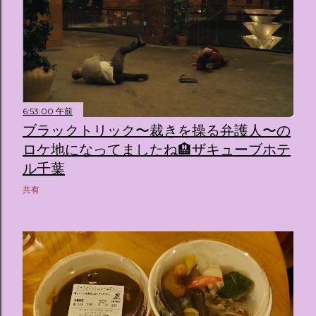
6:53:00 午前
ブラックトリック〜裁きを操る弁護人〜の
ロケ地になってましたね🏨ザキューブホテ
ル千葉
共有