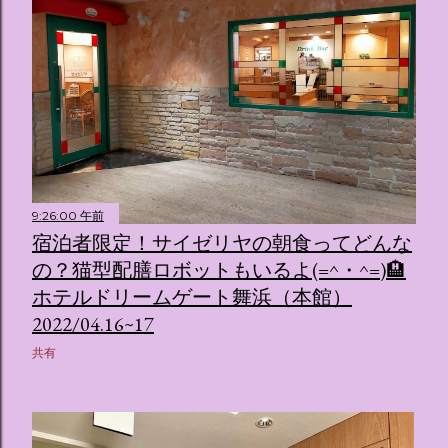
9:26:00 午前
宿泊者限定！サイゼリヤの朝食ってどんな
の？猫型配膳ロボットもいるよ(=^・^=)🏨
ホテルドリームゲート舞浜（本館）
2022/04.16~17
共有