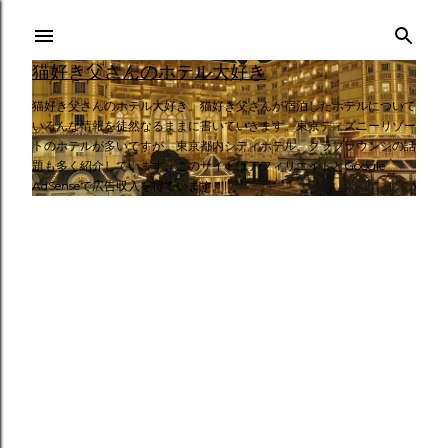
スキップしてメイン コンテンツに移動
猫好き父さんのホテル大好き
猫好き父さんのホテル大好き。猫好き父さんが宿泊したホテルについて
いろんな情報を徒然なるままに書いていきます。東京ディズニーリゾー
トのホテルが多いですが、東京都内シティホテル、クラブラウンジの話
題も多く紹介しています。このサイトはアフィリエイトとGoogle
AdSenseで広告収入を得ています。