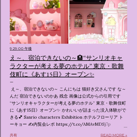
9:29:00 午後
え～、宿泊できないの～🏨“サンリオキャ
ラクターが考える夢のホテル” 東京・歌舞
伎町に《あす15日》オープン✨️
え～、宿泊できないの～ こんにちは 猫好き父さんです な～
んだ 宿泊できないのかあ 残念 画像は公式からの引用です
“サンリオキャラクターが考える夢のホテル” 東京・歌舞伎町
に《あす15日》オープン✨️ かわいいが詰まった没入体験がで
きる💕 Sanrio characters Exhibition ホテルフローリア ト
ーキョー ✍️内覧会レポ https://t.co/AMAvMDSj7p
pic.twitter.com/sKx7uXeXHW — オリコンニュース
共有
READ MORE »