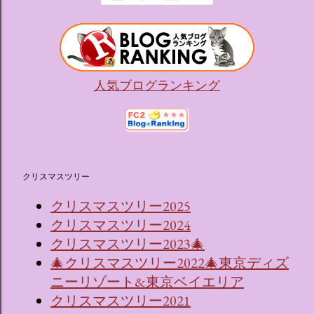
（舞踏会）、さらには本物の砂を使ったピンク色の美しいビ
ーチ（ポチャッコの隣に座れるエリア）など、写真映え間違
いなしの空間が広がります。 🛌 2. 個性あふれる「9つの客室
（テーマルーム）」 イベントの目玉となるのが、サンリオの
人気キャラクターたちがそれぞれの“好き”や理想を詰め込ん
人気ブログランキング
でデザインした客室のエリアです。 ハローキティ...
クリスマスツリー
クリスマスツリー2025
クリスマスツリー2024
クリスマスツリー2023🎄
🎄クリスマスツリー2022🎄東京ディズ
ニーリゾート&東京ベイエリア
クリスマスツリー2021