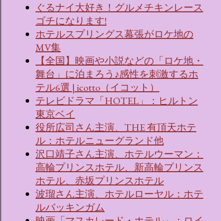
ぐるナイ大好き！グルメチキンレース
ゴチになります!
ホテルスプリングス幕張がロケ地の
MV集
【全国】映画や小説などの「ロケ地・
舞台」に泊まろう♪感性を刺激するホ
テル6選 | icotto（イコット）
テレビドラマ「HOTEL」：ヒルトン
東京ベイ
役所広司さん主演、THE 有頂天ホテ
ル：ホテルニューグランド他
沢口靖子さん主演、ホテルウーマン：
高輪プリンスホテル、新高輪プリンス
ホテル、赤坂プリンスホテル
波瑠さん主演、ホテルローヤル：ホテ
ルバッキンガム
映画「マスカレード・ホテル」：ロイ