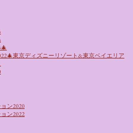
5
4
🎄
022🎄東京ディズニーリゾート&東京ベイエリア
1
0
ン2020
ン2022