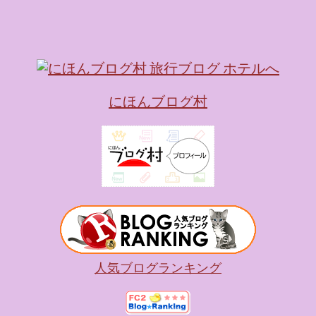
キャラが考える夢のホテル
的に知られるクリエイティブ
手掛けており、五感を刺
トーリー性の高い全11の
す。 チェックインからス
にほんブログ村
かなエントランスロビー
ホテルに滞在するかのよ
いきます。ロビーではお
迎えてくれます。 幻想的
ちたガーデンや、美しい
は本物の砂を使ったピン
の隣に座れるエリア）な
広がります。 🛌 2. 
ム）」 イベントの目玉と
人気ブログランキング
クターたちがそれぞれの“
ンした客室のエリアです。 