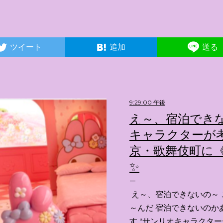
ツイート
追加
送る
9:29:00 午後
え～、宿泊できな
キャラクターが考
京・歌舞伎町に《
✨️
え～、宿泊できないの～ 
～んだ 宿泊できないのか
す “サンリオキャラクタ