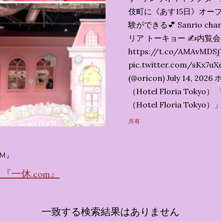
伎町に《あす15日》オープ
験ができる💕 Sanrio char
リア トーキョー ✍️内覧
https://t.co/AMAvMDSj
pic.twitter.com/sK
(@oricon) July 14,
（Hotel Floria To
（Hotel Floria To
ではなく、2026年7月1
共有
サンリオキャラクターズの
名称です。 韓国で話題を
M』
考える夢のホテル」とい
の日本初上陸となります。
一休.com』
テルにチェックインして
別な空間が演出されてい
一致する検索結果はありません
まりに分けてご紹介します。