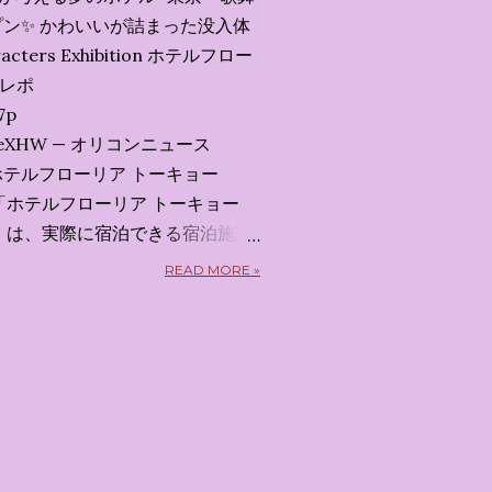
ン✨️ かわいいが詰まった没入体
acters Exhibition ホテルフロー
会レポ
7p
x7uXeXHW — オリコンニュース
 2026 ホテルフローリア トーキョー
kyo） 「ホテルフローリア トーキョー
kyo）」 は、実際に宿泊できる宿泊施設
5日から東京・新宿でスタートする
READ MORE »
体験型・没入型展示イベント の
呼んだ「サンリオキャラクターが
うテーマの展覧会で、今回が待望
 まるで本当にラグジュアリーホ
ルームツアーを楽しむような、特
ます。その魅力をいくつかのかた
 🔑 1. コンセプトは「サンリオ