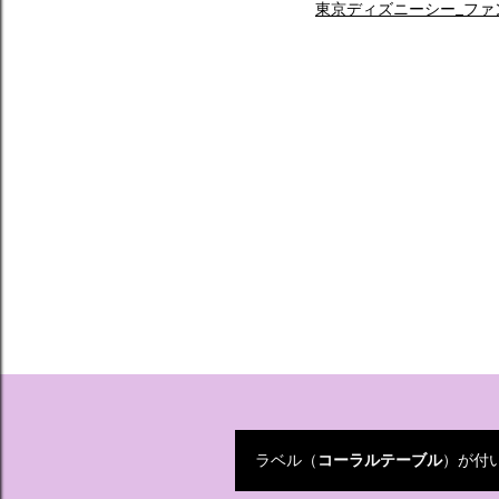
東京ディズニーシー_ファ
ラベル（
コーラルテーブル
）が付
投