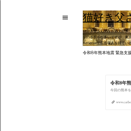
猫好き父
猫好き父さんのホテル大好き
トのホテルが多いですが、東京
AdSenseで広告収入を得てい
令和8年熊本地震 緊急支
令和8年
www.carbo