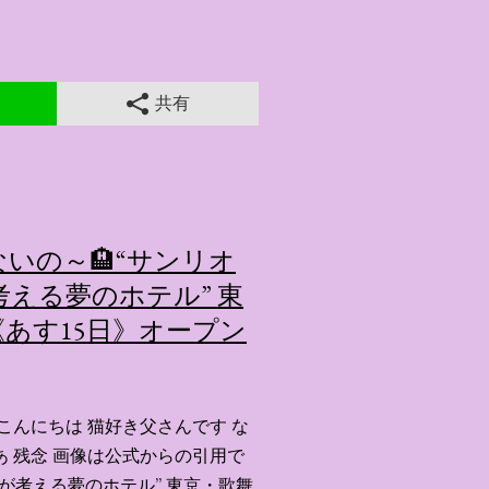
共有
いの～🏨“サンリオ
える夢のホテル” 東
あす15日》オープン
こんにちは 猫好き父さんです な
あ 残念 画像は公式からの引用で
ーが考える夢のホテル” 東京・歌舞