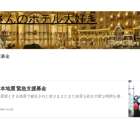
スキップしてメイン コンテンツに移動
さんのホテル大好き
。猫好き父さんが宿泊したホテルについていろんな情報を徒然なるままに書いていき
都内シティホテル、クラブラウンジの話題も多く紹介しています。このサイトはアフィ
ます。
援募金
熊本地震 緊急支援募金
今回の熊本を震源とする地震で被災された皆さままだまだ余震も続き大変な時間を過ごされていると思います。心よりお見舞い申し上げます
diet.work